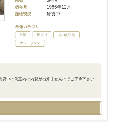
3/4階
階数
1986年12月
築年月
賃貸中
建物現況
画像カテゴリ
外観
間取り
その他現地
エントランス
 ■賃貸中の為室内の内覧が出来ませんのでご了承下さい