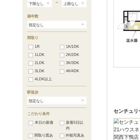
～
築年数
間取り
1R
1K/1DK
1LDK
2K/2DK
2LDK
3K/3DK
3LDK
4K/4DK
4LDK以上
駅徒歩
センチュリ
こだわり条件
本日の新着
新着5日以
内
間取り図あ
外観写真あ