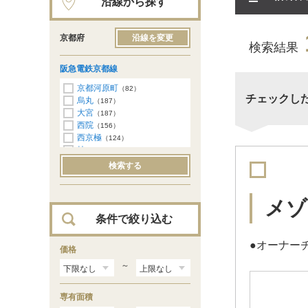
沿線から探す
京都府
沿線を変更
検索結果
阪急電鉄京都線
京都河原町
（82）
チェックし
烏丸
（187）
大宮
（187）
西院
（156）
西京極
（124）
桂
（115）
洛西口
（121）
検索する
東向日
（113）
西向日
（100）
長岡天神
（93）
メゾ
西山天王山
（78）
条件で絞り込む
大山崎
（16）
●オーナーチ
価格
～
専有面積