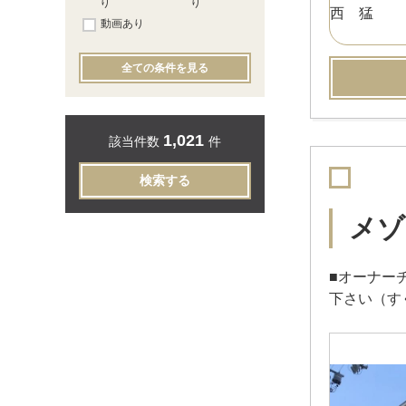
り
り
動画あり
全ての条件を見る
1,021
該当件数
件
検索する
メゾ
■オーナー
下さい（す