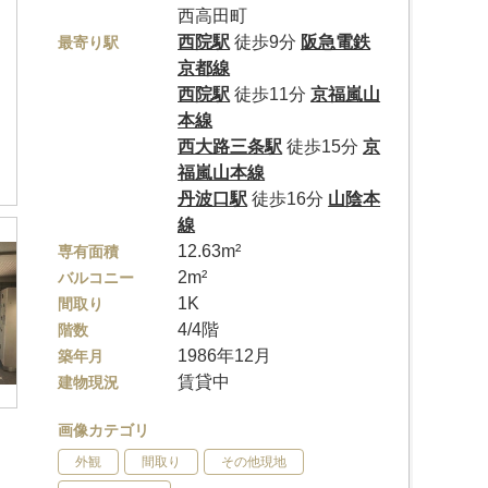
西高田町
西院駅
徒歩9分
阪急電鉄
最寄り駅
京都線
西院駅
徒歩11分
京福嵐山
本線
西大路三条駅
徒歩15分
京
福嵐山本線
丹波口駅
徒歩16分
山陰本
線
12.63m²
専有面積
2m²
バルコニー
1K
間取り
4/4階
階数
1986年12月
築年月
賃貸中
建物現況
画像カテゴリ
外観
間取り
その他現地