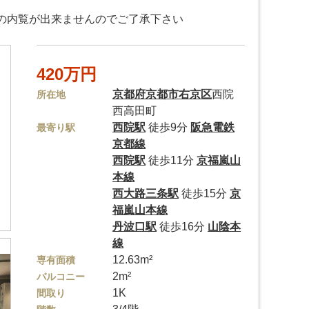
内の内覧が出来ませんのでご了承下さい
420万円
京都府
京都市右京区
西院
所在地
西高田町
西院駅
徒歩9分
阪急電鉄
最寄り駅
京都線
西院駅
徒歩11分
京福嵐山
本線
西大路三条駅
徒歩15分
京
福嵐山本線
丹波口駅
徒歩16分
山陰本
線
12.63m²
専有面積
2m²
バルコニー
1K
間取り