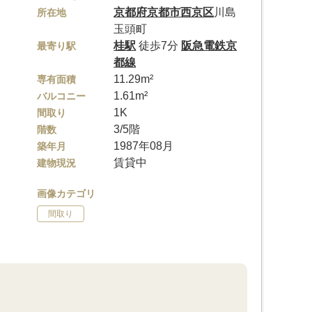
京都府
京都市西京区
川島
所在地
玉頭町
桂駅
徒歩7分
阪急電鉄京
最寄り駅
都線
11.29m²
専有面積
1.61m²
バルコニー
1K
間取り
3/5階
階数
1987年08月
築年月
賃貸中
建物現況
画像カテゴリ
間取り