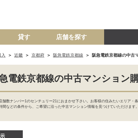
貸す
店舗を探す
購入
近畿
京都府
阪急電鉄京都線
阪急電鉄京都線の中古
建て
マンション
土地
事業投資用
急電鉄京都線の中古マンション
舗数ナンバー1のセンチュリー21におまかせ下さい。お客様の住みたいエリア・条
時間などの条件から、ご希望に沿った中古マンション情報を見つけていただけます
示