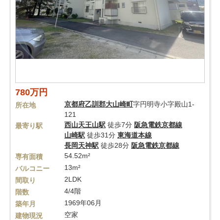
780万円
京都府
乙訓郡大山崎町
字円明寺小字殿山1-
所在地
121
西山天王山駅
徒歩7分
阪急電鉄京都線
最寄り駅
山崎駅
徒歩31分
東海道本線
長岡天神駅
徒歩28分
阪急電鉄京都線
54.52m²
専有面積
13m²
バルコニー
2LDK
間取り
4/4階
階数
1969年06月
築年月
空家
建物現況