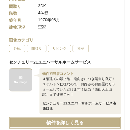
3DK
間取り
4/4階
階数
1970年08月
築年月
空家
建物現況
画像カテゴリ
外観
間取り
リビング
和室
センチュリー21ユニバーサルホームサービス
物件担当者コメント
４階建ての最上階！南向きにつき陽当り良好！
スケルトン仕様なので、お好みのお部屋にリフ
ォームしていただけます！阪急『西山天王山
駅』まで徒歩７分！
センチュリー21ユニバーサルホームサービス洛
西口店
物件を詳しく見る