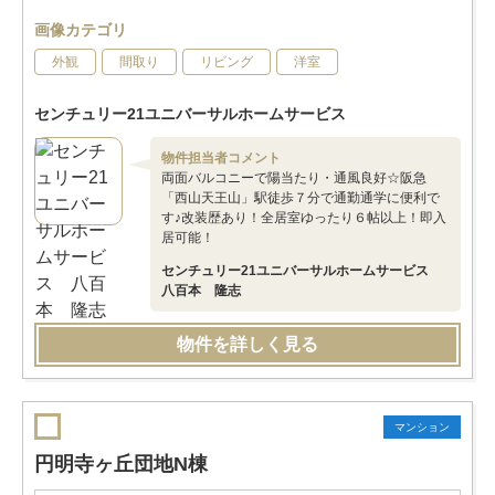
画像カテゴリ
外観
間取り
リビング
洋室
センチュリー21ユニバーサルホームサービス
物件担当者コメント
両面バルコニーで陽当たり・通風良好☆阪急
「西山天王山」駅徒歩７分で通勤通学に便利で
す♪改装歴あり！全居室ゆったり６帖以上！即入
居可能！
センチュリー21ユニバーサルホームサービス
八百本 隆志
物件を詳しく見る
マンション
円明寺ヶ丘団地N棟