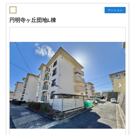
マンション
円明寺ヶ丘団地L棟