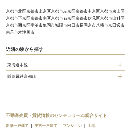
京都市北区
京都市上京区
京都市左京区
京都市中京区
京都市東山区
京都市下京区
京都市南区
京都市右京区
京都市伏見区
京都市山科区
京都市西京区
宇治市
亀岡市
城陽市
向日市
長岡京市
八幡市
京田辺市
南丹市
木津川市
近隣の駅から探す
東海道本線
阪急電鉄京都線
山崎駅
大山崎駅
不動産売買・賃貸情報のセンチュリー21総合サイト
新築一戸建て
中古一戸建て
マンション
土地