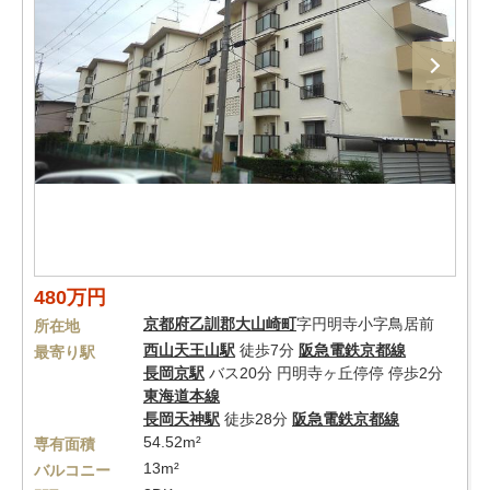
480万円
京都府
乙訓郡大山崎町
字円明寺小字鳥居前
所在地
西山天王山駅
徒歩7分
阪急電鉄京都線
最寄り駅
長岡京駅
バス20分 円明寺ヶ丘停停 停歩2分
東海道本線
長岡天神駅
徒歩28分
阪急電鉄京都線
54.52m²
専有面積
13m²
バルコニー