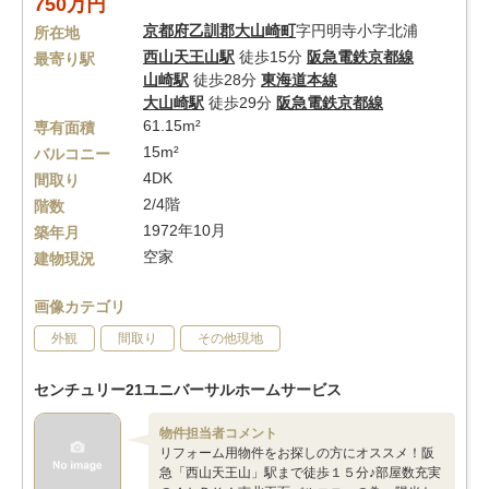
750万円
京都府
乙訓郡大山崎町
字円明寺小字北浦
所在地
西山天王山駅
徒歩15分
阪急電鉄京都線
最寄り駅
山崎駅
徒歩28分
東海道本線
大山崎駅
徒歩29分
阪急電鉄京都線
61.15m²
専有面積
15m²
バルコニー
4DK
間取り
2/4階
階数
1972年10月
築年月
空家
建物現況
画像カテゴリ
外観
間取り
その他現地
センチュリー21ユニバーサルホームサービス
物件担当者コメント
リフォーム用物件をお探しの方にオススメ！阪
急「西山天王山」駅まで徒歩１５分♪部屋数充実