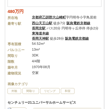
480万円
京都府
乙訓郡大山崎町
字円明寺小字鳥居前
所在地
西山天王山駅
徒歩7分
阪急電鉄京都線
最寄り駅
長岡京駅
バス20分 円明寺ヶ丘停停 停歩2分
東海道本線
長岡天神駅
徒歩28分
阪急電鉄京都線
54.52m²
専有面積
13m²
バルコニー
3DK
間取り
4/4階
階数
1970年08月
築年月
空家
建物現況
画像カテゴリ
外観
間取り
リビング
和室
センチュリー21ユニバーサルホームサービス