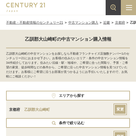
不動産・不動産情報のセンチュリー21
中古マンション購入
近畿
京都府
乙
乙訓郡大山崎町の中古マンション購入情報
乙訓郡大山崎町の中古マンションをお探しなら不動産フランチャイズ店舗数ナンバー1のセ
ンチュリー21におまかせ下さい。お客様の住みたいエリア・条件の中古マンション情報を
34件紹介しております。住みたい沿線・駅・地域や、ご希望に合った間取り、予算・ご希
望の家賃、徒歩時間などの条件から、ご希望に沿った中古マンション情報を見つけていた
だけます。お客様にご希望に沿うお部屋が見つかるようにお手伝いいたしますので、お気
軽にご相談ください！
エリアから探す
変更
京都府
乙訓郡大山崎町
条件で絞り込む