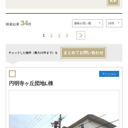
変更
34
検索結果
件
1
2
3
4
まとめてお問い合わせ
チェックした物件（最大10件まで）を
マンション
円明寺ヶ丘団地L棟