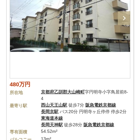
480万円
京都府
乙訓郡大山崎町
字円明寺小字鳥居前8-
所在地
4
西山天王山駅
徒歩7分
阪急電鉄京都線
最寄り駅
長岡京駅
バス20分 円明寺ヶ丘停停 停歩2分
東海道本線
長岡天神駅
徒歩28分
阪急電鉄京都線
54.52m²
専有面積
13m²
バルコニー