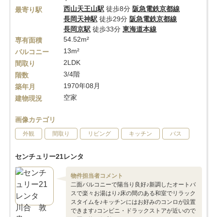
西山天王山駅
徒歩8分
阪急電鉄京都線
最寄り駅
長岡天神駅
徒歩29分
阪急電鉄京都線
長岡京駅
徒歩33分
東海道本線
54.52m²
専有面積
13m²
バルコニー
2LDK
間取り
3/4階
階数
1970年08月
築年月
空家
建物現況
画像カテゴリ
外観
間取り
リビング
キッチン
バス
センチュリー21レンタ
物件担当者コメント
二面バルコニーで陽当り良好♪新調したオートバ
スで楽々お湯はり♪床の間のある和室でリラック
スタイムを♪キッチンにはお好みのコンロが設置
できます♪コンビニ・ドラックストアが近いので