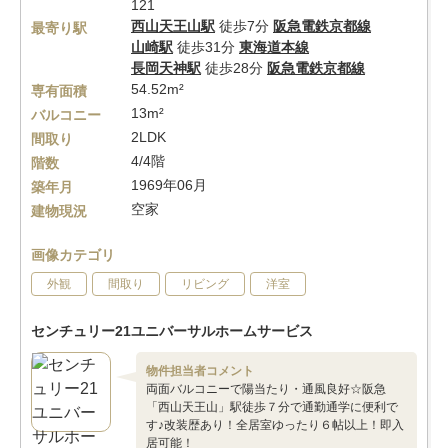
121
西山天王山駅
徒歩7分
阪急電鉄京都線
最寄り駅
山崎駅
徒歩31分
東海道本線
長岡天神駅
徒歩28分
阪急電鉄京都線
54.52m²
専有面積
13m²
バルコニー
2LDK
間取り
4/4階
階数
1969年06月
築年月
空家
建物現況
画像カテゴリ
外観
間取り
リビング
洋室
センチュリー21ユニバーサルホームサービス
物件担当者コメント
両面バルコニーで陽当たり・通風良好☆阪急
「西山天王山」駅徒歩７分で通勤通学に便利で
す♪改装歴あり！全居室ゆったり６帖以上！即入
居可能！