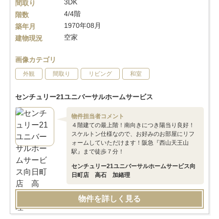
3DK
間取り
4/4階
階数
1970年08月
築年月
空家
建物現況
画像カテゴリ
外観
間取り
リビング
和室
センチュリー21ユニバーサルホームサービス
物件担当者コメント
４階建ての最上階！南向きにつき陽当り良好！
スケルトン仕様なので、お好みのお部屋にリフ
ォームしていただけます！阪急『西山天王山
駅』まで徒歩７分！
センチュリー21ユニバーサルホームサービス向
日町店 高石 加緒理
物件を詳しく見る