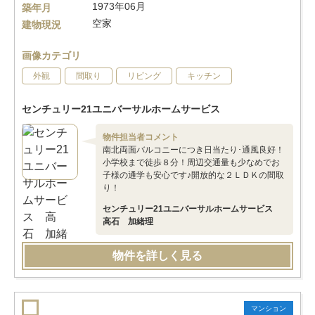
1973年06月
築年月
空家
建物現況
画像カテゴリ
外観
間取り
リビング
キッチン
センチュリー21ユニバーサルホームサービス
物件担当者コメント
南北両面バルコニーにつき日当たり･通風良好！
小学校まで徒歩８分！周辺交通量も少なめでお
子様の通学も安心です♪開放的な２ＬＤＫの間取
り！
センチュリー21ユニバーサルホームサービス
高石 加緒理
物件を詳しく見る
マンション