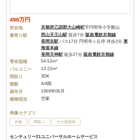
498万円
京都府
乙訓郡大山崎町
字円明寺小字殿山
所在地
西山天王山駅
徒歩7分
阪急電鉄京都線
最寄り駅
長岡京駅
バス17分 円明寺ヶ丘停 停歩2分
東
海道本線
長岡天神駅
徒歩27分
阪急電鉄京都線
54.52m²
専有面積
13.22m²
バルコニー
3DK
間取り
4/4階
階数
1969年06月
築年月
空家
建物現況
画像カテゴリ
外観
間取り
その他現地
センチュリー21ユニバーサルホームサービス