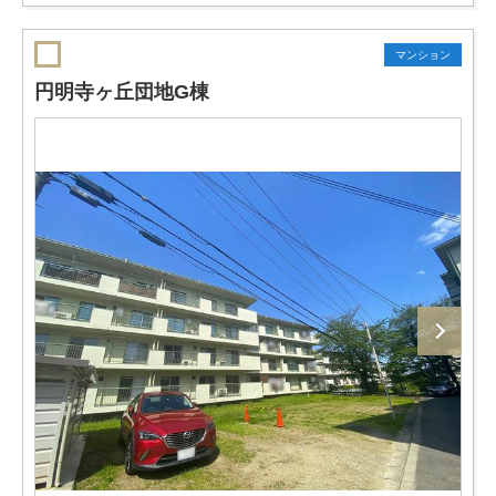
マンション
円明寺ヶ丘団地G棟