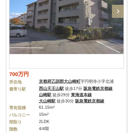
700万円
京都府
乙訓郡大山崎町
字円明寺小字北浦
所在地
西山天王山駅
徒歩17分
阪急電鉄京都線
最寄り駅
山崎駅
徒歩29分
東海道本線
大山崎駅
徒歩30分
阪急電鉄京都線
61.15m²
専有面積
15m²
バルコニー
2LDK
間取り
4/4階
階数