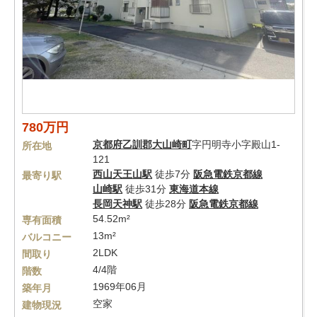
780万円
京都府
乙訓郡大山崎町
字円明寺小字殿山1-
所在地
121
西山天王山駅
徒歩7分
阪急電鉄京都線
最寄り駅
山崎駅
徒歩31分
東海道本線
長岡天神駅
徒歩28分
阪急電鉄京都線
54.52m²
専有面積
13m²
バルコニー
2LDK
間取り
4/4階
階数
1969年06月
築年月
空家
建物現況