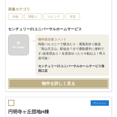
画像カテゴリ
外観
間取り
リビング
洋室
センチュリー21ユニバーサルホームサービス
物件担当者コメント
両面バルコニーで陽当たり・通風良好☆阪急
「西山天王山」駅徒歩７分で通勤通学に便利で
す♪改装歴あり！全居室ゆったり６帖以上！即入
居可能！
センチュリー21ユニバーサルホームサービス洛
西口店
物件を詳しく見る
マンション
円明寺ヶ丘団地H棟