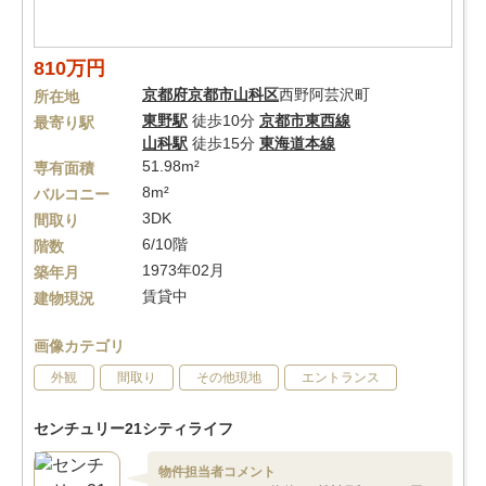
810万円
京都府
京都市山科区
西野阿芸沢町
所在地
東野駅
徒歩10分
京都市東西線
最寄り駅
山科駅
徒歩15分
東海道本線
51.98m²
専有面積
8m²
バルコニー
3DK
間取り
6/10階
階数
1973年02月
築年月
賃貸中
建物現況
画像カテゴリ
外観
間取り
その他現地
エントランス
センチュリー21シティライフ
物件担当者コメント