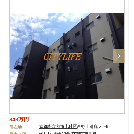
348万円
京都府
京都市山科区
西野山射庭ノ上町
所在地
椥辻駅
徒歩22分
京都市東西線