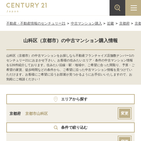
不動産・不動産情報のセンチュリー21
中古マンション購入
近畿
京都府
京
山科区（京都市）の中古マンション購入情報
山科区（京都市）の中古マンションをお探しなら不動産フランチャイズ店舗数ナンバー1の
センチュリー21におまかせ下さい。お客様の住みたいエリア・条件の中古マンション情報
を126件紹介しております。住みたい沿線・駅・地域や、ご希望に合った間取り、予算・ご
希望の家賃、徒歩時間などの条件から、ご希望に沿った中古マンション情報を見つけてい
ただけます。お客様にご希望に沿うお部屋が見つかるようにお手伝いいたしますので、お
気軽にご相談ください！
エリアから探す
変更
京都府
京都市山科区
条件で絞り込む