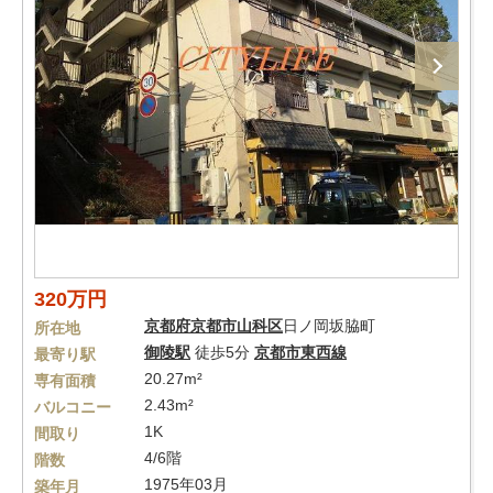
320万円
京都府
京都市山科区
日ノ岡坂脇町
所在地
御陵駅
徒歩5分
京都市東西線
最寄り駅
20.27m²
専有面積
2.43m²
バルコニー
1K
間取り
4/6階
階数
1975年03月
築年月