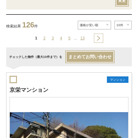
変更
126
検索結果
件
1
2
3
4
5
…
13
まとめてお問い合わせ
チェックした物件（最大10件まで）を
マンション
京栄マンション