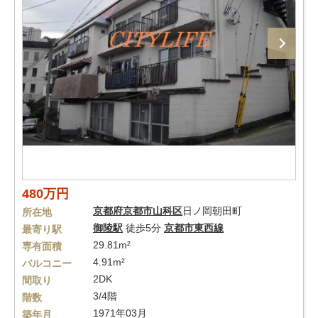
480万円
京都府
京都市山科区
日ノ岡朝田町
所在地
御陵駅
徒歩5分
京都市東西線
最寄り駅
29.81m²
専有面積
4.91m²
バルコニー
2DK
間取り
3/4階
階数
1971年03月
築年月