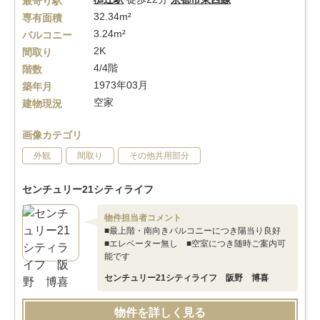
最寄り駅
32.34m²
専有面積
3.24m²
バルコニー
2K
間取り
4/4階
階数
1973年03月
築年月
空家
建物現況
画像カテゴリ
外観
間取り
その他共用部分
センチュリー21シティライフ
物件担当者コメント
■最上階・南向きバルコニーにつき陽当り良好
■エレベーター無し ■空室につき随時ご案内可
能です
センチュリー21シティライフ 阪野 博喜
物件を詳しく見る