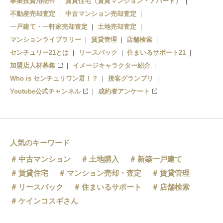
事業投資用物件
賃貸住宅（賃貸マンション・アパート）
不動産売却査定
中古マンション売却査定
一戸建て・一軒家売却査定
土地売却査定
マンションライブラリー
賃貸管理
店舗検索
センチュリー21とは
リースバック
住まいるサポート21
加盟店人材募集
イメージキャラクター紹介
Who is センチュリワン君！？
接客グランプリ
Youtube公式チャンネル
成約者アンケート
人気のキーワード
中古マンション
土地購入
新築一戸建て
賃貸住宅
マンション売却・査定
賃貸管理
リースバック
住まいるサポート
店舗検索
ケインコスギさん