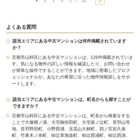
1
2
3
4
5
…
13
よくある質問
Q.
該当エリアにある中古マンションは何件掲載されています
か？
A.
京都市山科区にある中古マンションは、126件掲載されていま
す。気になる物件の詳しい情報を確認したり、お問い合わせ
が簡単な操作ですることができます。地域に密着したプロフ
ェッショナルが、あなたの希望に沿った物件情報探しをサポ
ートします。
Q.
該当エリアにある中古マンションは、町名からも探すことが
できますか？
A.
京都市山科区にある中古マンションは、町名から検索をする
ことで大塚檀ノ浦、大宅御供田町、大宅坂ノ辻町、音羽山等
地、音羽野田町、小野西浦、北花山大林町、四ノ宮岩久保
町、竹鼻木ノ本町、椥辻草海道町、椥辻西浦町、椥辻西潰、