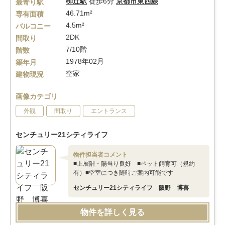
椥辻駅
徒歩6分
京都市東西線
最寄り駅
46.71m²
専有面積
4.5m²
バルコニー
2DK
間取り
7/10階
階数
1978年02月
築年月
空家
建物現況
画像カテゴリ
外観
間取り
エントランス
センチュリー21シティライフ
物件担当者コメント
■上層階・陽当り良好 ■ペット飼育可（規約
有）■空室につき随時ご案内可能です
センチュリー21シティライフ 阪野 博喜
物件を詳しく見る