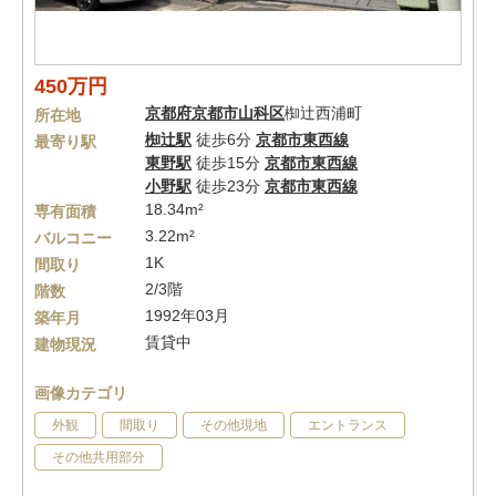
450万円
京都府
京都市山科区
椥辻西浦町
所在地
椥辻駅
徒歩6分
京都市東西線
最寄り駅
東野駅
徒歩15分
京都市東西線
小野駅
徒歩23分
京都市東西線
18.34m²
専有面積
3.22m²
バルコニー
1K
間取り
2/3階
階数
1992年03月
築年月
賃貸中
建物現況
画像カテゴリ
外観
間取り
その他現地
エントランス
その他共用部分