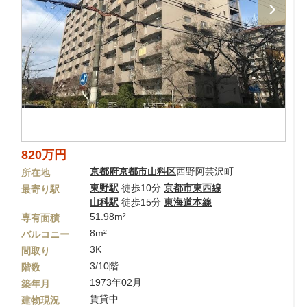
820万円
京都府
京都市山科区
西野阿芸沢町
所在地
東野駅
徒歩10分
京都市東西線
最寄り駅
山科駅
徒歩15分
東海道本線
51.98m²
専有面積
8m²
バルコニー
3K
間取り
3/10階
階数
1973年02月
築年月
賃貸中
建物現況