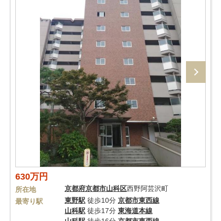
630万円
京都府
京都市山科区
西野阿芸沢町
所在地
東野駅
徒歩10分
京都市東西線
最寄り駅
山科駅
徒歩17分
東海道本線