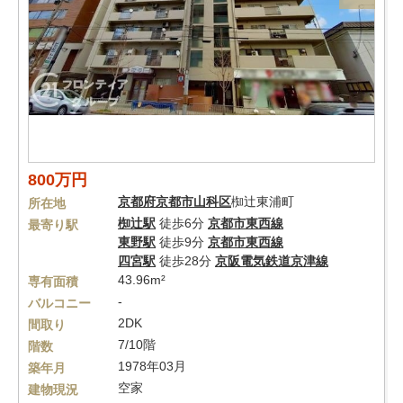
800万円
京都府
京都市山科区
椥辻東浦町
所在地
椥辻駅
徒歩6分
京都市東西線
最寄り駅
東野駅
徒歩9分
京都市東西線
四宮駅
徒歩28分
京阪電気鉄道京津線
43.96m²
専有面積
-
バルコニー
2DK
間取り
7/10階
階数
1978年03月
築年月
空家
建物現況