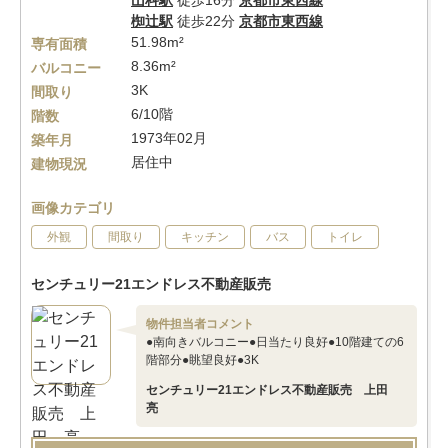
山科駅
徒歩16分
京都市東西線
椥辻駅
徒歩22分
京都市東西線
51.98m²
専有面積
8.36m²
バルコニー
3K
間取り
6/10階
階数
1973年02月
築年月
居住中
建物現況
画像カテゴリ
外観
間取り
キッチン
バス
トイレ
センチュリー21エンドレス不動産販売
物件担当者コメント
●南向きバルコニー●日当たり良好●10階建ての6
階部分●眺望良好●3K
センチュリー21エンドレス不動産販売 上田
亮