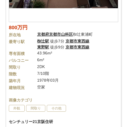
800万円
京都府
京都市山科区
椥辻東浦町
所在地
椥辻駅
徒歩7分
京都市東西線
最寄り駅
東野駅
徒歩9分
京都市東西線
43.96m²
専有面積
6m²
バルコニー
2DK
間取り
7/10階
階数
1978年03月
築年月
空家
建物現況
画像カテゴリ
外観
間取り
その他
センチュリー21京阪住研