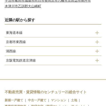
宇治市
亀岡市
城陽市
向日市
長岡京市
八幡市
京田辺市
南丹市
木津川市
乙訓郡大山崎町
近隣の駅から探す
東海道本線
京都市東西線
山科駅
湖西線
御陵駅
京阪電気鉄道京津線
山科駅
山科駅
御陵駅
東野駅
京阪山科駅
椥辻駅
四宮駅
不動産売買・賃貸情報のセンチュリー21総合サイト
小野駅
新築一戸建て
中古一戸建て
マンション
土地