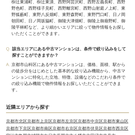
椥辻東浦町、椥辻東潰、西野阿芸沢町、西野左義長町、西野
野色町、西野様子見町、西野離宮町、西野山射庭ノ上町、東
野狐藪町、東野八反畑町、東野森野町、東野門口町、日ノ岡
朝田町、日ノ岡坂脇町、御陵大津畑町、御陵上御廟野町、御
陵平林町など、より細かいエリアに絞って物件情報をお探し
いただくことができます。
Q.
該当エリアにある中古マンションは、条件で絞り込みをして
探すことができますか？
A.
京都市山科区にある中古マンションは、価格、面積、駅から
の徒歩分をはじめとした基本的な絞り込み機能から、中古マ
ンションに特化した立地、特徴、設備などのこだわり条件で
の絞り込み機能で物件情報をお探しいただくことができま
す。
近隣エリアから探す
京都市北区
京都市上京区
京都市左京区
京都市中京区
京都市東山区
京都市下京区
京都市南区
京都市右京区
京都市伏見区
京都市西京区