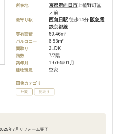
京都府
向日市
上植野町堂
所在地
ノ前
西向日駅
徒歩14分
阪急電
最寄り駅
鉄京都線
69.46m²
専有面積
6.53m²
バルコニー
3LDK
間取り
7/7階
階数
1976年01月
築年月
空家
建物現況
画像カテゴリ
外観
間取り
025年7月リフォーム完了