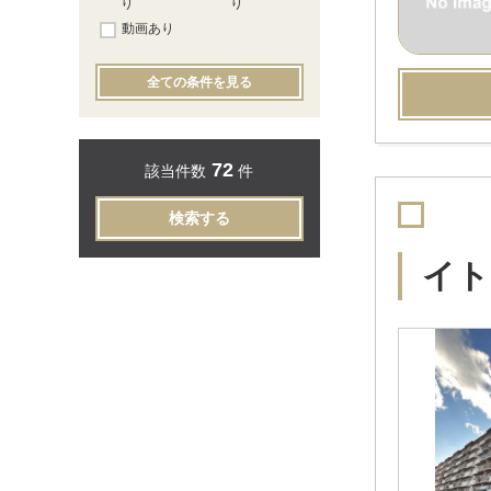
り
り
動画あり
全ての条件を見る
72
該当件数
件
検索する
イト