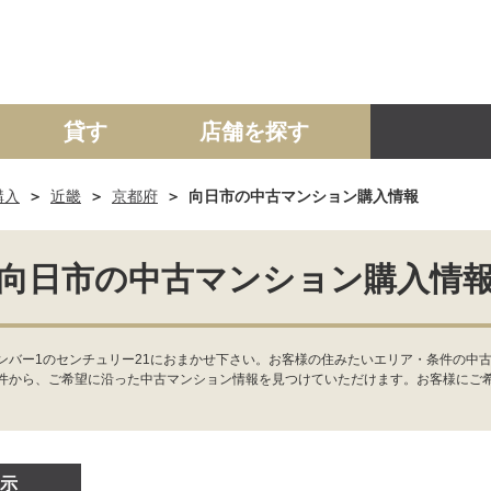
貸す
店舗を探す
購入
近畿
京都府
向日市の中古マンション購入情報
建て
マンション
土地
事業投資用
向日市の中古マンション購入情
ンバー1のセンチュリー21におまかせ下さい。お客様の住みたいエリア・条件の中古
件から、ご希望に沿った中古マンション情報を見つけていただけます。お客様にご
示