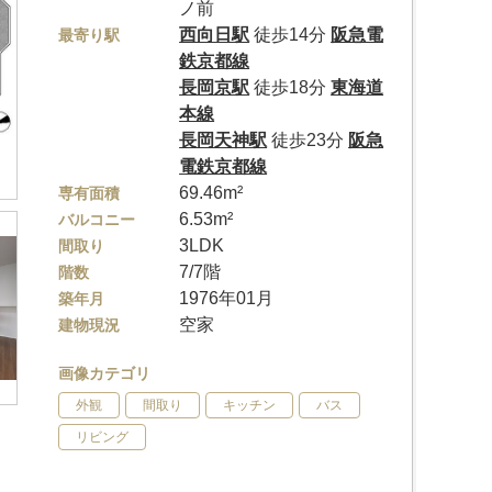
ノ前
西向日駅
徒歩14分
阪急電
最寄り駅
鉄京都線
長岡京駅
徒歩18分
東海道
本線
長岡天神駅
徒歩23分
阪急
電鉄京都線
69.46m²
専有面積
6.53m²
バルコニー
3LDK
間取り
7/7階
階数
1976年01月
築年月
空家
建物現況
画像カテゴリ
外観
間取り
キッチン
バス
リビング