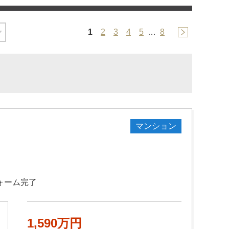
1
2
3
4
5
…
8
マンション
ォーム完了
1,590万円