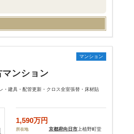
マンション
古マンション
レ・建具・配管更新・クロス全室張替・床材貼
1,590万円
京都府
向日市
上植野町堂
所在地