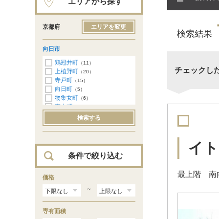
エリアから探す
京都府
エリアを変更
検索結果
向日市
鶏冠井町
（11）
チェックし
上植野町
（20）
寺戸町
（15）
向日町
（5）
物集女町
（6）
森本町
（15）
検索する
イト
条件で絞り込む
最上階 南
価格
～
専有面積