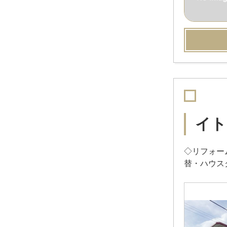
イト
◇リフォー
替・ハウス