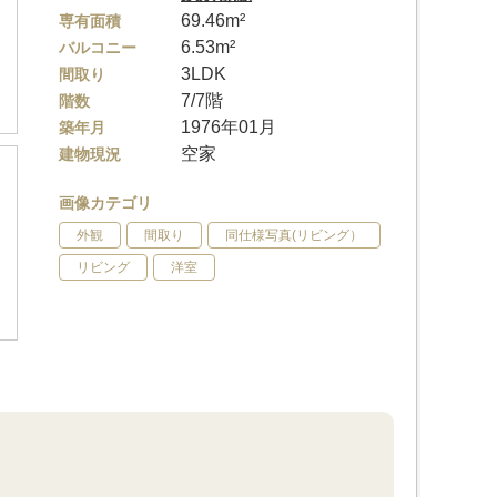
69.46m²
専有面積
6.53m²
バルコニー
3LDK
間取り
7/7階
階数
1976年01月
築年月
空家
建物現況
画像カテゴリ
外観
間取り
同仕様写真(リビング）
リビング
洋室