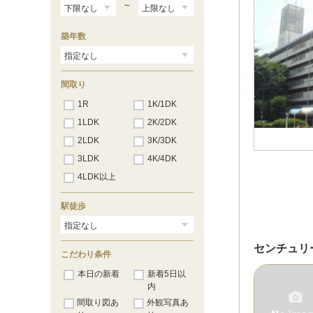
～
築年数
間取り
1R
1K/1DK
1LDK
2K/2DK
2LDK
3K/3DK
3LDK
4K/4DK
4LDK以上
駅徒歩
センチュリ
こだわり条件
本日の新着
新着5日以
内
間取り図あ
外観写真あ