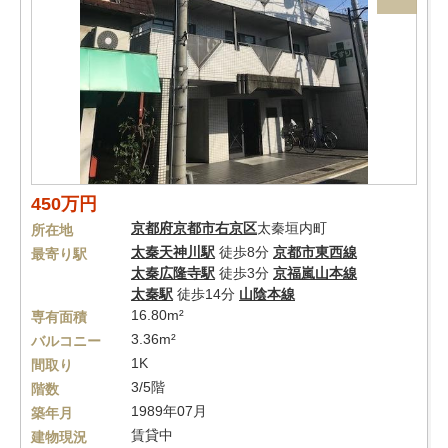
450万円
京都府
京都市右京区
太秦垣内町
所在地
太秦天神川駅
徒歩8分
京都市東西線
最寄り駅
太秦広隆寺駅
徒歩3分
京福嵐山本線
太秦駅
徒歩14分
山陰本線
16.80m²
専有面積
3.36m²
バルコニー
1K
間取り
3/5階
階数
1989年07月
築年月
賃貸中
建物現況