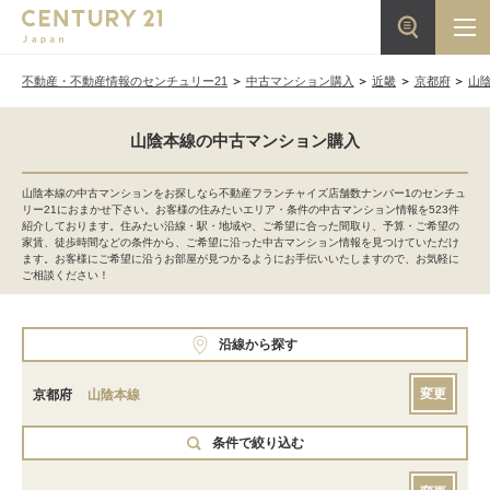
不動産・不動産情報のセンチュリー21
中古マンション購入
近畿
京都府
山
山陰本線の中古マンション購入
山陰本線の中古マンションをお探しなら不動産フランチャイズ店舗数ナンバー1のセンチュ
リー21におまかせ下さい。お客様の住みたいエリア・条件の中古マンション情報を523件
紹介しております。住みたい沿線・駅・地域や、ご希望に合った間取り、予算・ご希望の
家賃、徒歩時間などの条件から、ご希望に沿った中古マンション情報を見つけていただけ
ます。お客様にご希望に沿うお部屋が見つかるようにお手伝いいたしますので、お気軽に
ご相談ください！
沿線から探す
変更
京都府
山陰本線
条件で絞り込む