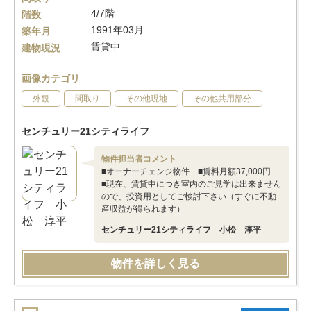
4/7階
階数
1991年03月
築年月
賃貸中
建物現況
画像カテゴリ
外観
間取り
その他現地
その他共用部分
センチュリー21シティライフ
物件担当者コメント
■オーナーチェンジ物件 ■賃料月額37,000円
■現在、賃貸中につき室内のご見学は出来ません
ので、投資用としてご検討下さい（すぐに不動
産収益が得られます）
センチュリー21シティライフ 小松 淳平
物件を詳しく見る