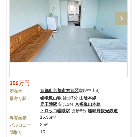
350万円
京都府
京都市右京区
嵯峨中山町
所在地
嵯峨嵐山駅
徒歩7分
山陰本線
最寄り駅
鹿王院駅
徒歩3分
京福嵐山本線
トロッコ嵯峨駅
徒歩8分
嵯峨野観光鉄道
16.96m²
専有面積
2m²
バルコニー
1R
間取り