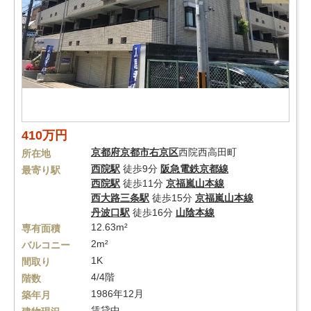
410万円
京都府
京都市右京区
西院西高田町
所在地
西院駅
徒歩9分
阪急電鉄京都線
最寄り駅
西院駅
徒歩11分
京福嵐山本線
西大路三条駅
徒歩15分
京福嵐山本線
丹波口駅
徒歩16分
山陰本線
12.63m²
専有面積
2m²
バルコニー
1K
間取り
4/4階
階数
1986年12月
築年月
賃貸中