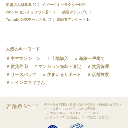
加盟店人材募集
イメージキャラクター紹介
Who is センチュリワン君！？
接客グランプリ
Youtube公式チャンネル
成約者アンケート
人気のキーワード
中古マンション
土地購入
新築一戸建て
賃貸住宅
マンション売却・査定
賃貸管理
リースバック
住まいるサポート
店舗検索
ケインコスギさん
※同一屋号で売買・賃貸の両方を取り扱う不動産仲介フラン
No.1
店舗数
※
チャイズ業としての全国における店舗数
（2026年7月時点／東京商工リサーチ調べ）
センチュリー21の加盟店は、すべて独立・自営です。