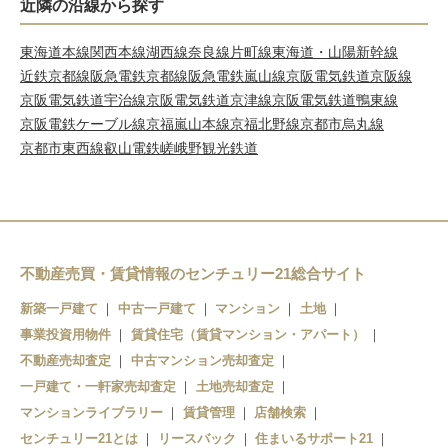
近隣の沿線から探す
東海道本線
関西本線
湖西線
奈良線
片町線
東海道・山陽新幹線
近鉄京都線
阪急電鉄京都線
阪急電鉄嵐山線
京阪電気鉄道京阪線
京阪電気鉄道宇治線
京阪電気鉄道京津線
京阪電気鉄道鴨東線
京阪電鉄ケーブル線
京福嵐山本線
京福北野線
京都市烏丸線
京都市東西線
叡山電鉄
嵯峨野観光鉄道
不動産売買・賃貸情報のセンチュリー21総合サイト
新築一戸建て
中古一戸建て
マンション
土地
事業投資用物件
賃貸住宅（賃貸マンション・アパート）
不動産売却査定
中古マンション売却査定
一戸建て・一軒家売却査定
土地売却査定
マンションライブラリー
賃貸管理
店舗検索
センチュリー21とは
リースバック
住まいるサポート21