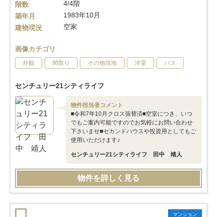
4/4階
階数
1983年10月
築年月
空家
建物現況
画像カテゴリ
外観
間取り
その他現地
洋室
バス
センチュリー21シティライフ
物件担当者コメント
■令和7年10月クロス張替済■空室につき、いつ
でもご案内可能ですのでお気軽にお問い合わせ
下さいませ■セカンドハウスや投資用としてもご
使用いただけます♪
センチュリー21シティライフ 田中 靖人
物件を詳しく見る
マンション