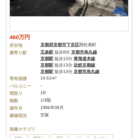
460万円
京都府
京都市下京区
西松屋町
所在地
五条駅
徒歩8分
京都市烏丸線
最寄り駅
京都駅
徒歩13分
東海道本線
京都駅
徒歩13分
近鉄京都線
京都駅
徒歩13分
京都市烏丸線
14.61m²
専有面積
-
バルコニー
1R
間取り
1/3階
階数
1986年08月
築年月
空家
建物現況
画像カテゴリ