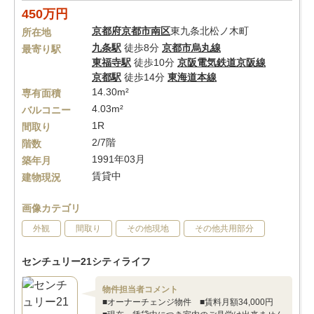
450万円
京都府
京都市南区
東九条北松ノ木町
所在地
九条駅
徒歩8分
京都市烏丸線
最寄り駅
東福寺駅
徒歩10分
京阪電気鉄道京阪線
京都駅
徒歩14分
東海道本線
14.30m²
専有面積
4.03m²
バルコニー
1R
間取り
2/7階
階数
1991年03月
築年月
賃貸中
建物現況
画像カテゴリ
外観
間取り
その他現地
その他共用部分
センチュリー21シティライフ
物件担当者コメント
■オーナーチェンジ物件 ■賃料月額34,000円