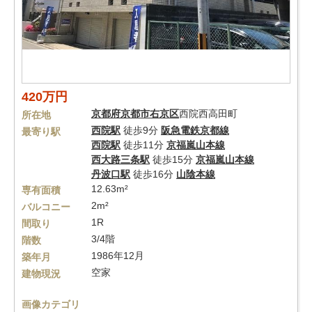
420万円
京都府
京都市右京区
西院西高田町
所在地
西院駅
徒歩9分
阪急電鉄京都線
最寄り駅
西院駅
徒歩11分
京福嵐山本線
西大路三条駅
徒歩15分
京福嵐山本線
丹波口駅
徒歩16分
山陰本線
12.63m²
専有面積
2m²
バルコニー
1R
間取り
3/4階
階数
1986年12月
築年月
空家
建物現況
画像カテゴリ