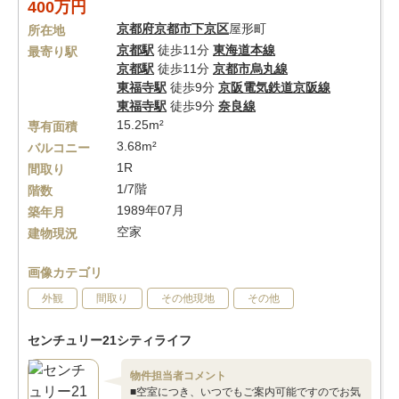
400万円
京都府
京都市下京区
屋形町
所在地
京都駅
徒歩11分
東海道本線
最寄り駅
京都駅
徒歩11分
京都市烏丸線
東福寺駅
徒歩9分
京阪電気鉄道京阪線
東福寺駅
徒歩9分
奈良線
15.25m²
専有面積
3.68m²
バルコニー
1R
間取り
1/7階
階数
1989年07月
築年月
空家
建物現況
画像カテゴリ
外観
間取り
その他現地
その他
センチュリー21シティライフ
物件担当者コメント
■空室につき、いつでもご案内可能ですのでお気