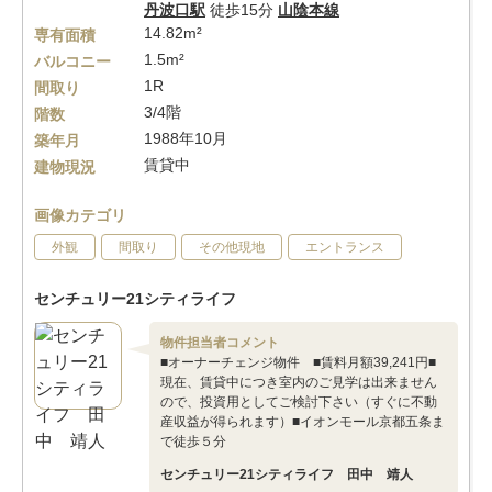
丹波口駅
徒歩15分
山陰本線
14.82m²
専有面積
1.5m²
バルコニー
1R
間取り
3/4階
階数
1988年10月
築年月
賃貸中
建物現況
画像カテゴリ
外観
間取り
その他現地
エントランス
センチュリー21シティライフ
物件担当者コメント
■オーナーチェンジ物件 ■賃料月額39,241円■
現在、賃貸中につき室内のご見学は出来ません
ので、投資用としてご検討下さい（すぐに不動
産収益が得られます）■イオンモール京都五条ま
で徒歩５分
センチュリー21シティライフ 田中 靖人