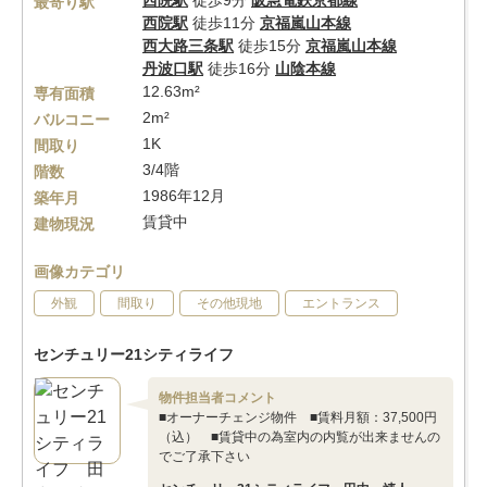
西院駅
徒歩9分
阪急電鉄京都線
最寄り駅
西院駅
徒歩11分
京福嵐山本線
西大路三条駅
徒歩15分
京福嵐山本線
丹波口駅
徒歩16分
山陰本線
12.63m²
専有面積
2m²
バルコニー
1K
間取り
3/4階
階数
1986年12月
築年月
賃貸中
建物現況
画像カテゴリ
外観
間取り
その他現地
エントランス
センチュリー21シティライフ
物件担当者コメント
■オーナーチェンジ物件 ■賃料月額：37,500円
（込） ■賃貸中の為室内の内覧が出来ませんの
でご了承下さい