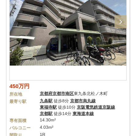
450万円
京都府
京都市南区
東九条北松ノ木町
所在地
九条駅
徒歩8分
京都市烏丸線
最寄り駅
東福寺駅
徒歩10分
京阪電気鉄道京阪線
京都駅
徒歩14分
東海道本線
14.30m²
専有面積
4.03m²
バルコニー
1R
間取り