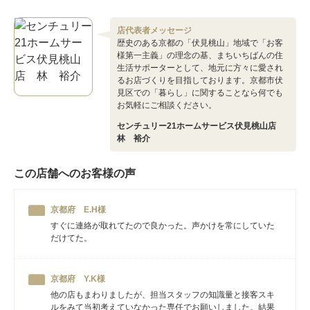
店代表者メッセージ
歴史のある京都の「伏見桃山」地域で「お客
様第一主義」の理念の基、まちいちばんの住
生活サポーターとして、地元に方々に愛され
るお店づくりを目指しております。京都市伏
見区での「暮らし」に関することなら何でも
お気軽にご相談ください。
センチュリー21ホームサービス伏見桃山店
林 裕介
この店舗へのお客様の声
京都府 E.H様
すぐに連絡が取れてたので良かった。声かけを常にしていた
だけてた。
京都府 Y.K様
他の店もまわりましたが、担当スタッフの知識量と接客スキ
ルをみて当初考えていなかった専任でお願いしました。結果