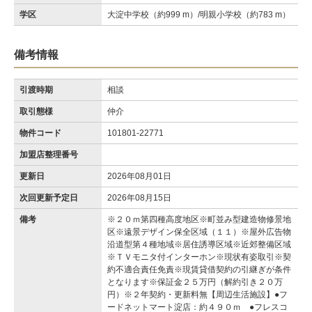
学区
大淀中学校（約999 m）/明親小学校（約783 m）
備考情報
引渡時期
相談
取引態様
仲介
物件コード
101801-22771
加盟店整理番号
更新日
2026年08月01日
次回更新予定日
2026年08月15日
備考
※２０ｍ第四種高度地区※町並み型建造物修景地
区※遠景デザイン保全区域（１１）※屋外広告物
沿道型第４種地域※居住誘導区域※近郊整備区域
※ＴＶモニタ付インターホン※現状有姿取引※契
約不適合責任免責※現賃貸借契約の引継ぎが条件
となります※保証金２５万円（解約引き２０万
円）※２年契約・更新料無【周辺生活施設】●フ
ードネットマート淀店：約４９０ｍ ●フレスコ