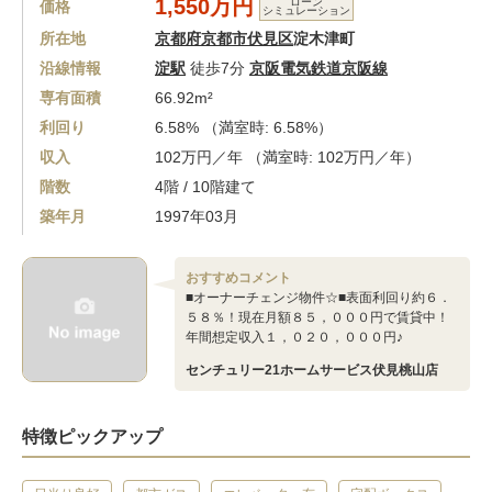
1,550万円
ローン
価格
シミュレーション
所在地
京都府京都市伏見区
淀木津町
沿線情報
淀駅
徒歩7分
京阪電気鉄道京阪線
専有面積
66.92m²
利回り
6.58% （満室時: 6.58%）
収入
102万円／年 （満室時: 102万円／年）
階数
4階 / 10階建て
築年月
1997年03月
おすすめコメント
■オーナーチェンジ物件☆■表面利回り約６．
５８％！現在月額８５，０００円で賃貸中！
年間想定収入１，０２０，０００円♪
センチュリー21ホームサービス伏見桃山店
特徴ピックアップ