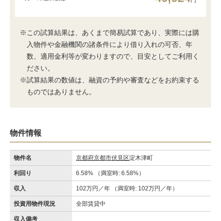
円
※この試算結果は、あくまで簡易試算であり、実際には購
入物件や金融機関の諸条件により借り入れの可否、年
数、適用金利等が変わりますので、目安としてご利用く
ださい。
※試算結果の数値は、融資の予約や審査などをお約束する
ものではありません。
物件情報
物件名
京都府京都市伏見区
淀木津町
利回り
6.58% （満室時: 6.58%）
収入
102万円／年 （満室時: 102万円／年）
投資用物件現況
全部賃貸中
収入備考