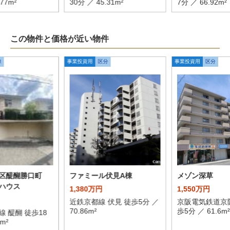
.77m²
30分 ／ 45.31m²
7分 ／ 66.92m²
この物件と価格が近い物件
棟
事業投資用
区分
事業投資用
区分
見区醍醐勝口町
ファミール伏見A棟
メゾン深草
ハウス
1,380万円
1,550万円
近鉄京都線 伏見 徒歩5分 ／
京阪電気鉄道京阪
70.86m²
歩5分 ／ 61.6m²
 醍醐 徒歩18
4m²