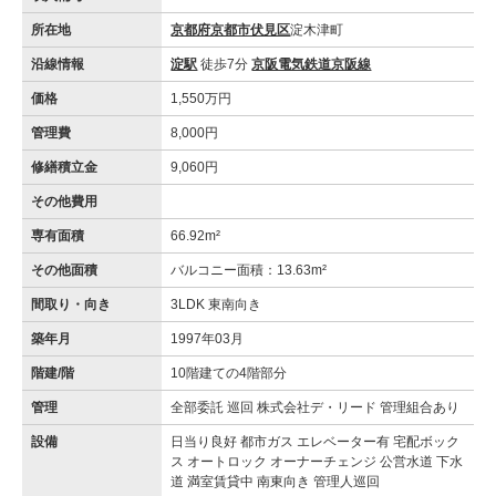
所在地
京都府京都市伏見区
淀木津町
沿線情報
淀駅
徒歩7分
京阪電気鉄道京阪線
価格
1,550万円
管理費
8,000円
修繕積立金
9,060円
その他費用
専有面積
66.92m²
その他面積
バルコニー面積：13.63m²
間取り・向き
3LDK 東南向き
築年月
1997年03月
階建/階
10階建ての4階部分
管理
全部委託 巡回 株式会社デ・リード 管理組合あり
設備
日当り良好 都市ガス エレベーター有 宅配ボック
ス オートロック オーナーチェンジ 公営水道 下水
道 満室賃貸中 南東向き 管理人巡回