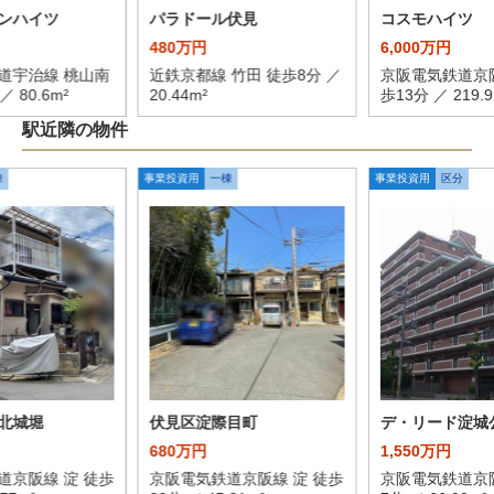
ンハイツ
パラドール伏見
コスモハイツ
480万円
6,000万円
道宇治線 桃山南
近鉄京都線 竹田 徒歩8分 ／
京阪電気鉄道京阪
 80.6m²
20.44m²
歩13分 ／ 219.9
駅近隣の物件
棟
事業投資用
一棟
事業投資用
区分
北城堀
伏見区淀際目町
デ・リード淀城
680万円
1,550万円
道京阪線 淀 徒歩
京阪電気鉄道京阪線 淀 徒歩
京阪電気鉄道京阪