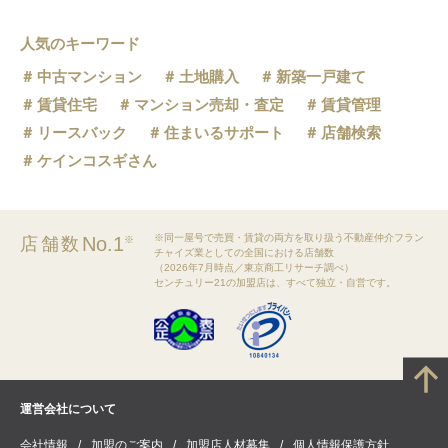
人気のキーワード
中古マンション
土地購入
新築一戸建て
賃貸住宅
マンション売却・査定
賃貸管理
リースバック
住まいるサポート
店舗検索
ケインコスギさん
※同一屋号で売買・賃貸の両方を取り扱う不動産仲介フラン
No.1
店舗数
※
チャイズ業としての全国における店舗数
（2026年7月時点／東京商工リサーチ調べ）
センチュリー21の加盟店は、すべて独立・自営です。
運営会社について
会社情報
加盟のご案内
加盟店人材募集
個人情報保護方針