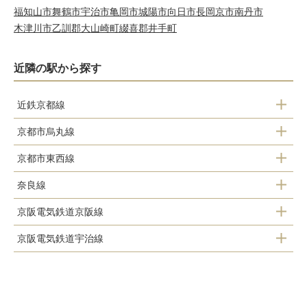
福知山市
舞鶴市
宇治市
亀岡市
城陽市
向日市
長岡京市
南丹市
木津川市
乙訓郡大山崎町
綴喜郡井手町
近隣の駅から探す
近鉄京都線
京都市烏丸線
上鳥羽口駅
京都市東西線
くいな橋駅
竹田駅
奈良線
醍醐駅
竹田駅
伏見駅
京阪電気鉄道京阪線
稲荷駅
石田駅
近鉄丹波橋駅
京阪電気鉄道宇治線
伏見稲荷駅
ＪＲ藤森駅
桃山御陵前駅
中書島駅
龍谷大前深草駅
桃山駅
向島駅
観月橋駅
藤森駅