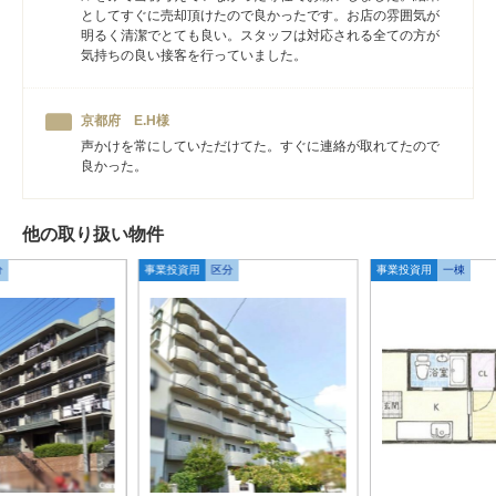
としてすぐに売却頂けたので良かったです。お店の雰囲気が
明るく清潔でとても良い。スタッフは対応される全ての方が
気持ちの良い接客を行っていました。
京都府 E.H様
声かけを常にしていただけてた。すぐに連絡が取れてたので
良かった。
他の取り扱い物件
分
事業投資用
区分
事業投資用
一棟