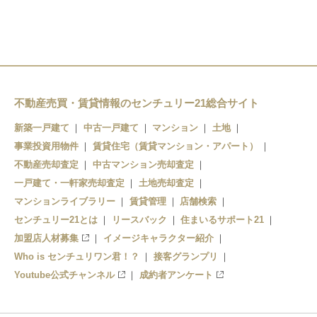
桃山南口駅
墨染駅
六地蔵駅
丹波橋駅
伏見桃山駅
不動産売買・賃貸情報のセンチュリー21総合サイト
中書島駅
新築一戸建て
中古一戸建て
マンション
土地
淀駅
事業投資用物件
賃貸住宅（賃貸マンション・アパート）
不動産売却査定
中古マンション売却査定
一戸建て・一軒家売却査定
土地売却査定
マンションライブラリー
賃貸管理
店舗検索
センチュリー21とは
リースバック
住まいるサポート21
加盟店人材募集
イメージキャラクター紹介
Who is センチュリワン君！？
接客グランプリ
Youtube公式チャンネル
成約者アンケート