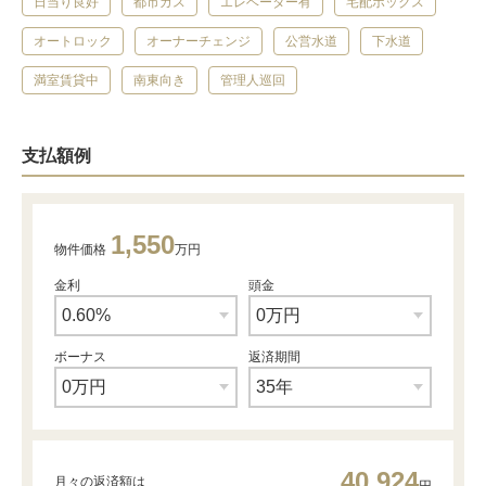
日当り良好
都市ガス
エレベーター有
宅配ボックス
オートロック
オーナーチェンジ
公営水道
下水道
満室賃貸中
南東向き
管理人巡回
支払額例
1,550
物件価格
万円
金利
頭金
ボーナス
返済期間
40,924
月々の返済額は