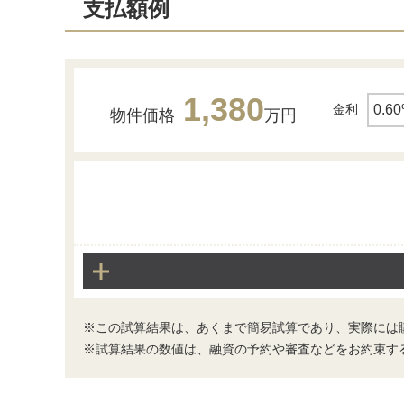
支払額例
1,380
金利
物件価格
万円
その他
業務スーパー深草店
※この試算結果は、あくまで簡易試算であり、実際には
※試算結果の数値は、融資の予約や審査などをお約束す