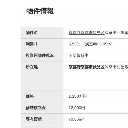
その他
物件情報
おちあい医院
物件名
京都府京都市伏見区
深草出羽屋
利回り
6.95% （満室時: 6.95%）
投資用物件現況
全部賃貸中
所在地
京都府京都市伏見区
深草出羽屋
その他
伏見郵便局
価格
1,380万円
修繕積立金
12,000円
専有面積
70.86m²