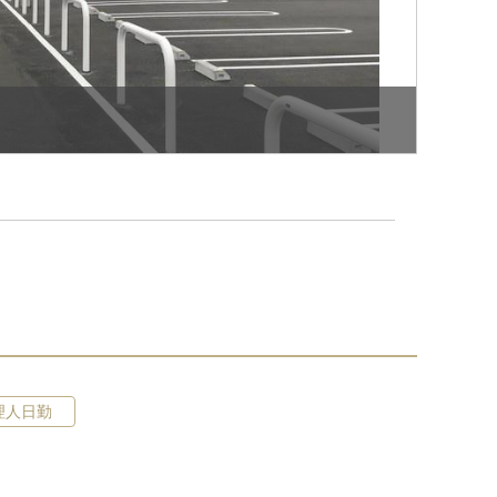
その他
理人日勤
ローソンストア100伏見駅前店