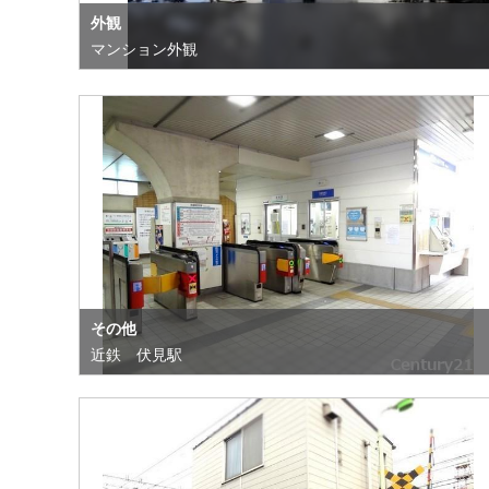
外観
マンション外観
その他
近鉄 伏見駅