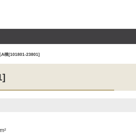
[101801-23801]
]
6m²