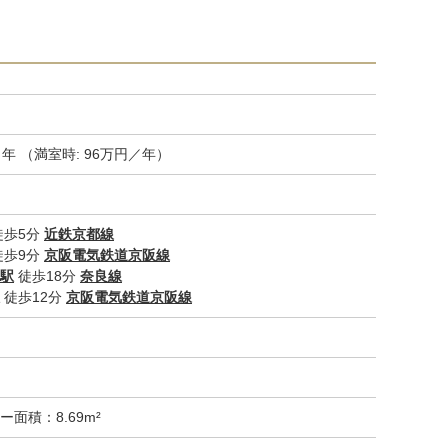
／年 （満室時: 96万円／年）
徒歩5分
近鉄京都線
徒歩9分
京阪電気鉄道京阪線
駅
徒歩18分
奈良線
徒歩12分
京阪電気鉄道京阪線
ー面積：8.69m²