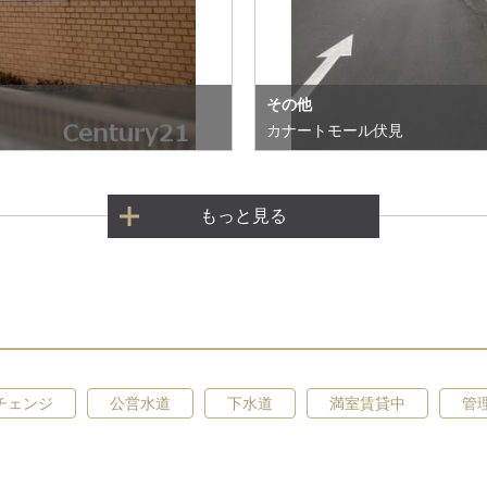
その他
カナートモール伏見
もっと見る
チェンジ
公営水道
下水道
満室賃貸中
管