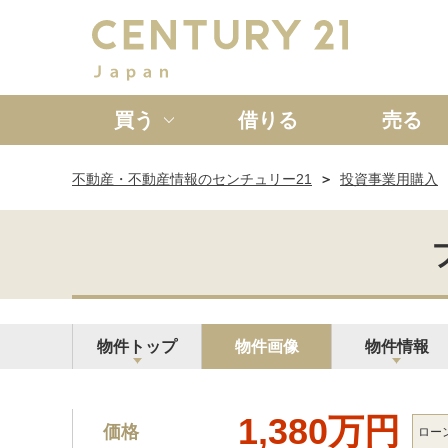
買う
借りる
売る
不動産・不動産情報のセンチュリー21
投資事業用購入
新築一戸建て
中古一戸
物件トップ
物件画像
物件情報
1,380万円
価格
ロー