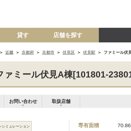
貸す
店舗を探す
近畿
京都府
京都市
伏見区
伏見駅
ファミール伏見A棟
建て
マンション
土地
事業投資用
ファミール伏見A棟[101801-23801
お問い合わせ
取扱店舗
専有面積
70.8
ン
シミュレーション