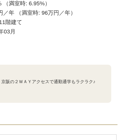
% （満室時: 6.95%）
円／年 （満室時: 96万円／年）
/ 11階建て
2年03月
・京阪の２ＷＡＹアクセスで通勤通学もラクラク♪