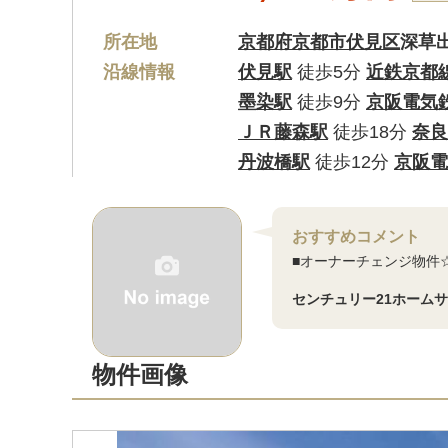
所在地
京都府京都市伏見区
深草
沿線情報
伏見駅
徒歩5分
近鉄京都
墨染駅
徒歩9分
京阪電気
ＪＲ藤森駅
徒歩18分
奈良
丹波橋駅
徒歩12分
京阪電
おすすめコメント
■オーナーチェンジ物件
センチュリー21ホーム
物件画像