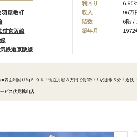
利回り
6.95
収入
96万
出羽屋敷町
階数
6階 
線
築年月
197
鉄道京阪線
線
気鉄道京阪線
☆■表面利回り約６.９％！現在月額８万円で賃貸中！駅徒歩５分！近鉄
サービス伏見桃山店