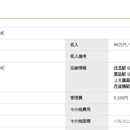
敷町
収入
96万円
収入備考
敷町
沿線情報
伏見駅
墨染駅
ＪＲ藤森
その他
丹波橋駅
京信北伏見支店
管理費
5,100円
その他費用
その他面積
バルコニ