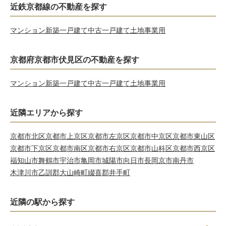
近鉄京都線の不動産を探す
マンション
新築一戸建て
中古一戸建て
土地
事業用
京都府京都市伏見区の不動産を探す
マンション
新築一戸建て
中古一戸建て
土地
事業用
近隣エリアから探す
京都市北区
京都市上京区
京都市左京区
京都市中京区
京都市東山区
京都市下京区
京都市南区
京都市右京区
京都市山科区
京都市西京区
福知山市
舞鶴市
宇治市
亀岡市
城陽市
向日市
長岡京市
南丹市
木津川市
乙訓郡大山崎町
綴喜郡井手町
近隣の駅から探す