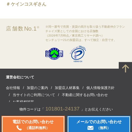
ケインコスギさん
※同一屋号で売買・賃貸の両方を取り扱う不動産仲介フラン
No.1
店舗数
※
チャイズ業としての全国における店舗数
（2026年7月時点／東京商工リサーチ調べ）
センチュリー21の加盟店は、すべて独立・自営です。
運営会社について
会社情報
加盟のご案内
加盟店人材募集
個人情報保護方針
当サイトのご利用について
不動産に関するお問い合わせ
お客様相談室
101801-24137
物件コードは「
」とお伝えください
電話でのお問い合わせ
メールでのお問い合わせ
(C) CENTURY21 Real Estate of Japan Ltd. All rights reserved.
（通話料無料）
（無料）