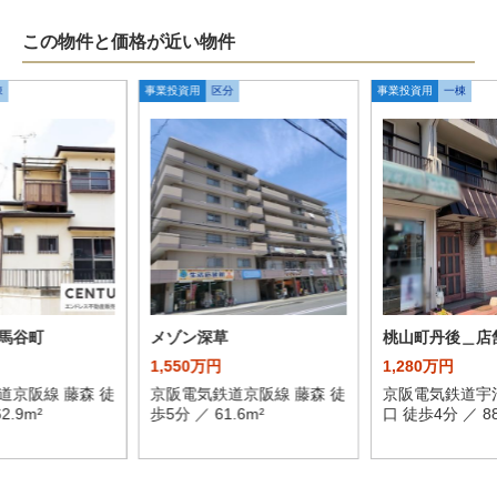
この物件と価格が近い物件
棟
事業投資用
区分
事業投資用
一棟
馬谷町
メゾン深草
桃山町丹後＿店
1,550万円
1,280万円
道京阪線 藤森 徒
京阪電気鉄道京阪線 藤森 徒
京阪電気鉄道宇
2.9m²
歩5分 ／ 61.6m²
口 徒歩4分 ／ 88