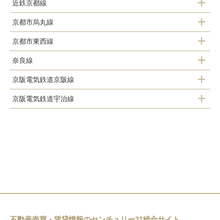
近鉄京都線
京都市烏丸線
上鳥羽口駅
京都市東西線
くいな橋駅
竹田駅
奈良線
醍醐駅
竹田駅
伏見駅
京阪電気鉄道京阪線
稲荷駅
石田駅
近鉄丹波橋駅
京阪電気鉄道宇治線
伏見稲荷駅
ＪＲ藤森駅
桃山御陵前駅
中書島駅
龍谷大前深草駅
桃山駅
向島駅
観月橋駅
藤森駅
桃山南口駅
墨染駅
六地蔵駅
丹波橋駅
伏見桃山駅
不動産売買・賃貸情報のセンチュリー21総合サイト