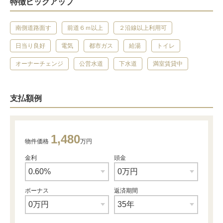
特徴ピックアップ
南側道路面す
前道６ｍ以上
２沿線以上利用可
日当り良好
電気
都市ガス
給湯
トイレ
オーナーチェンジ
公営水道
下水道
満室賃貸中
支払額例
1,480
物件価格
万円
金利
頭金
ボーナス
返済期間