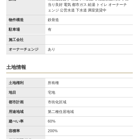
当り良好 電気 都市ガス 給湯 トイレ オーナーチ
ェンジ 公営水道 下水道 満室賃貸中
物件構造
鉄骨造
駐車場
有
施工会社
オーナーチェンジ
あり
土地情報
土地権利
所有権
地目
宅地
都市計画
市街化区域
用途地域
第二種住居地域
建ぺい率
60%
容積率
200%