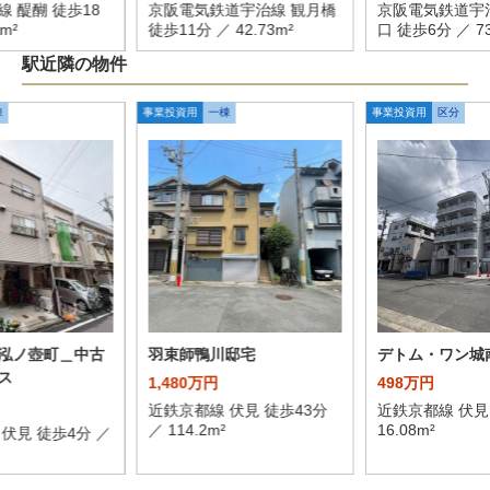
 醍醐 徒歩18
京阪電気鉄道宇治線 観月橋
京阪電気鉄道宇
8m²
徒歩11分 ／ 42.73m²
口 徒歩6分 ／ 73
駅近隣の物件
棟
事業投資用
一棟
事業投資用
区分
泓ノ壺町＿中古
羽束師鴨川邸宅
デトム・ワン城
ス
1,480万円
498万円
近鉄京都線 伏見 徒歩43分
近鉄京都線 伏見
／ 114.2m²
16.08m²
伏見 徒歩4分 ／