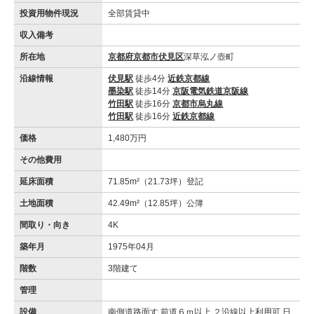
投資用物件現況
全部賃貸中
収入備考
所在地
京都府京都市伏見区
深草泓ノ壺町
沿線情報
伏見駅
徒歩4分
近鉄京都線
墨染駅
徒歩14分
京阪電気鉄道京阪線
竹田駅
徒歩16分
京都市烏丸線
竹田駅
徒歩16分
近鉄京都線
価格
1,480万円
その他費用
延床面積
71.85m²（21.73坪）登記
土地面積
42.49m²（12.85坪）公簿
間取り・向き
4K
築年月
1975年04月
階数
3階建て
管理
設備
南側道路面す 前道６ｍ以上 ２沿線以上利用可 日