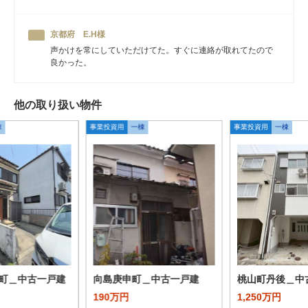
京都府 E.H様
声かけを常にしていただけてた。すぐに連絡が取れてたので
良かった。
他の取り扱い物件
棟
事業投資用
一棟
事業投資用
一棟
町＿中古一戸建
向島庚申町＿中古一戸建
桃山町丹後＿中
190万円
1,250万円