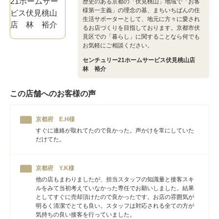
歴史のある京都の「伏見桃山」地域で「お客
様第一主義」の理念の基、まちいちばんの住
生活サポーターとして、地元に方々に愛され
るお店づくりを目指しております。京都市伏
見区での「暮らし」に関することなら何でも
お気軽にご相談ください。
センチュリー21ホームサービス伏見桃山店
林 裕介
この店舗へのお客様の声
京都府 E.H様
すぐに連絡が取れてたので良かった。声かけを常にしていた
だけてた。
京都府 Y.K様
他の店もまわりましたが、担当スタッフの知識量と接客スキ
ルをみて当初考えていなかった専任でお願いしました。結果
としてすぐに売却頂けたので良かったです。お店の雰囲気が
明るく清潔でとても良い。スタッフは対応される全ての方が
気持ちの良い接客を行っていました。