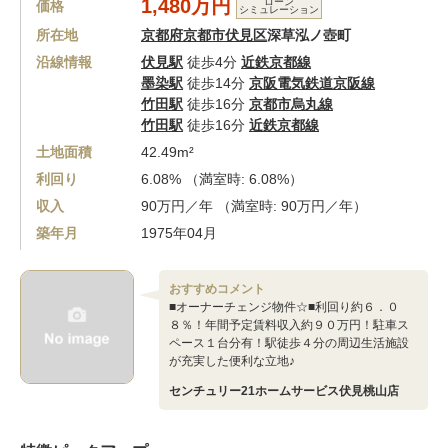
1,480万円
ローン
価格
シミュレーション
所在地
京都府京都市伏見区
深草泓ノ壺町
沿線情報
伏見駅
徒歩4分
近鉄京都線
墨染駅
徒歩14分
京阪電気鉄道京阪線
竹田駅
徒歩16分
京都市烏丸線
竹田駅
徒歩16分
近鉄京都線
土地面積
42.49m²
利回り
6.08% （満室時: 6.08%）
収入
90万円／年 （満室時: 90万円／年）
築年月
1975年04月
おすすめコメント
■オーナーチェンジ物件☆■利回り約６．０
８％！年間予定賃料収入約９０万円！駐車ス
ペース１台分有！駅徒歩４分の周辺生活施設
が充実した便利な立地♪
センチュリー21ホームサービス伏見桃山店