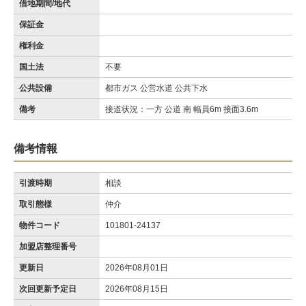
借地期間/地代
保証金
権利金
国土法
不要
公共設備
都市ガス 公営水道 公共下水
備考
接道状況：一方 公道 南 幅員6m 接面3.6m
備考情報
引渡時期
相談
取引態様
仲介
物件コード
101801-24137
加盟店整理番号
更新日
2026年08月01日
次回更新予定日
2026年08月15日