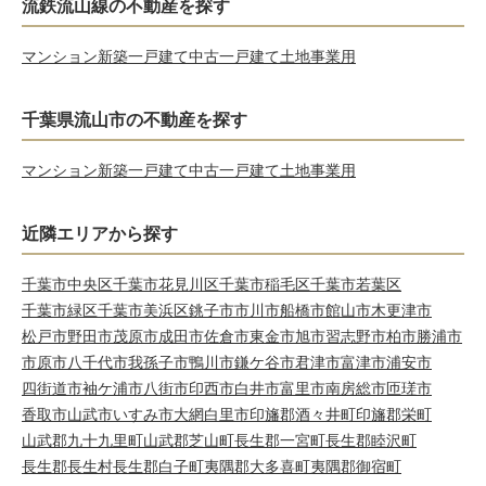
流鉄流山線の不動産を探す
マンション
新築一戸建て
中古一戸建て
土地
事業用
千葉県流山市の不動産を探す
マンション
新築一戸建て
中古一戸建て
土地
事業用
近隣エリアから探す
千葉市中央区
千葉市花見川区
千葉市稲毛区
千葉市若葉区
千葉市緑区
千葉市美浜区
銚子市
市川市
船橋市
館山市
木更津市
松戸市
野田市
茂原市
成田市
佐倉市
東金市
旭市
習志野市
柏市
勝浦市
市原市
八千代市
我孫子市
鴨川市
鎌ケ谷市
君津市
富津市
浦安市
四街道市
袖ケ浦市
八街市
印西市
白井市
富里市
南房総市
匝瑳市
香取市
山武市
いすみ市
大網白里市
印旛郡酒々井町
印旛郡栄町
山武郡九十九里町
山武郡芝山町
長生郡一宮町
長生郡睦沢町
長生郡長生村
長生郡白子町
夷隅郡大多喜町
夷隅郡御宿町