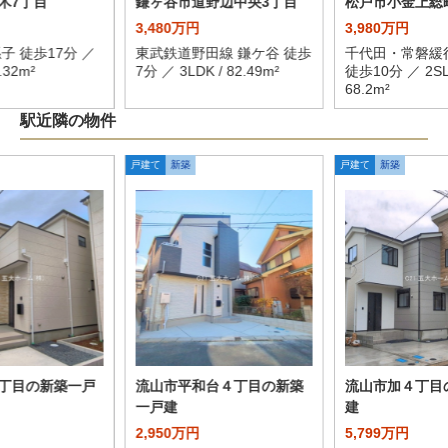
木7丁目
鎌ヶ谷市道野辺中央3丁目
松戸市小金上総
3,480万円
3,980万円
子 徒歩17分 ／
東武鉄道野田線 鎌ケ谷 徒歩
千代田・常磐緩
.32m²
7分 ／ 3LDK / 82.49m²
徒歩10分 ／ 2SL
68.2m²
駅近隣の物件
戸建て
新築
戸建て
新築
丁目の新築一戸
流山市平和台４丁目の新築
流山市加４丁目
一戸建
建
2,950万円
5,799万円