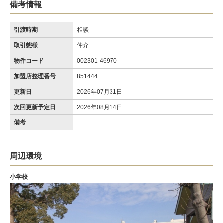
備考情報
引渡時期
相談
取引態様
仲介
物件コード
002301-46970
加盟店整理番号
851444
更新日
2026年07月31日
次回更新予定日
2026年08月14日
備考
周辺環境
小学校