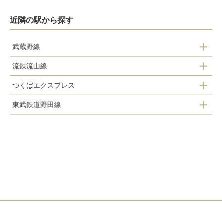
近隣の駅から探す
武蔵野線
流鉄流山線
南流山駅
つくばエクスプレス
鰭ヶ崎駅
東武鉄道野田線
南流山駅
平和台駅
流山おおたかの森駅
流山セントラルパーク駅
流山駅
初石駅
流山おおたかの森駅
江戸川台駅
運河駅