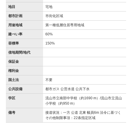
地目
宅地
都市計画
市街化区域
用途地域
第一種低層住居専用地域
建ぺい率
60%
容積率
150%
借地期間/地代
保証金
権利金
国土法
不要
公共設備
都市ガス 公営水道 公共下水
学区
流山市立南部中学校（約1690 m）/流山市立流山
小学校（約950 m）
備考
接道状況：一方 公道 北東 幅員6m 法令に基づく
その他制限事項：22条指定区域