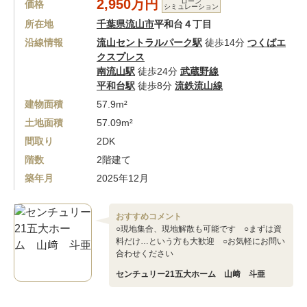
2,950万円
ローン
価格
シミュレーション
所在地
千葉県流山市
平和台４丁目
沿線情報
流山セントラルパーク駅
徒歩14分
つくばエ
クスプレス
南流山駅
徒歩24分
武蔵野線
平和台駅
徒歩8分
流鉄流山線
建物面積
57.9m²
土地面積
57.09m²
間取り
2DK
階数
2階建て
築年月
2025年12月
おすすめコメント
○現地集合、現地解散も可能です ○まずは資
料だけ…という方も大歓迎 ○お気軽にお問い
合わせください
センチュリー21五大ホーム 山﨑 斗亜