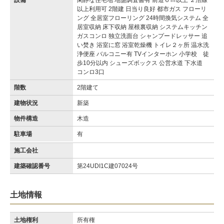
設備
閑静な住宅地 地盤調査書有 前道６ｍ以上 ２沿線
以上利用可 2階建 日当り良好 都市ガス フローリ
ング 全居室フローリング 24時間換気システム 全
居室収納 床下収納 屋根裏収納 システムキッチン
ガスコンロ 独立洗面台 シャンプードレッサー 追
い焚き 浴室に窓 浴室乾燥機 トイレ２ヶ所 温水洗
浄便座 バルコニー有 TVインターホン 小学校 徒
歩10分以内 シューズボックス 公営水道 下水道
コンロ3口
階数
2階建て
建物状況
新築
物件構造
木造
駐車場
有
施工会社
建築確認番号
第24UDI1C建07024号
土地情報
土地権利
所有権