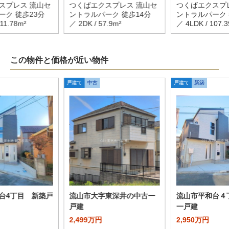
スプレス 流山セ
つくばエクスプレス 流山セ
つくばエクスプ
ーク 徒歩23分
ントラルパーク 徒歩14分
ントラルパーク 
111.78m²
／ 2DK / 57.9m²
／ 4LDK / 107.3
この物件と価格が近い物件
戸建て
中古
戸建て
新築
台4丁目 新築戸
流山市大字東深井の中古一
流山市平和台４
戸建
一戸建
2,499万円
2,950万円