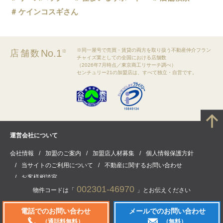
ケインコスギさん
※同一屋号で売買・賃貸の両方を取り扱う不動産仲介フラン
No.1
店舗数
※
チャイズ業としての全国における店舗数
（2026年7月時点／東京商工リサーチ調べ）
センチュリー21の加盟店は、すべて独立・自営です。
運営会社について
会社情報
加盟のご案内
加盟店人材募集
個人情報保護方針
当サイトのご利用について
不動産に関するお問い合わせ
お客様相談室
002301-46970
物件コードは「
」とお伝えください
電話でのお問い合わせ
メールでのお問い合わせ
(C) CENTURY21 Real Estate of Japan Ltd. All rights reserved.
（通話料無料）
（無料）