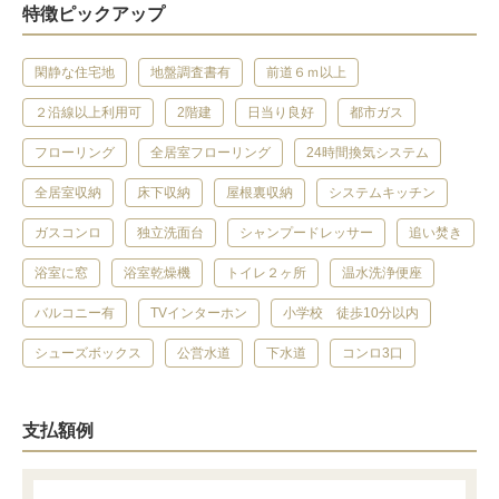
特徴ピックアップ
閑静な住宅地
地盤調査書有
前道６ｍ以上
２沿線以上利用可
2階建
日当り良好
都市ガス
フローリング
全居室フローリング
24時間換気システム
全居室収納
床下収納
屋根裏収納
システムキッチン
ガスコンロ
独立洗面台
シャンプードレッサー
追い焚き
浴室に窓
浴室乾燥機
トイレ２ヶ所
温水洗浄便座
バルコニー有
TVインターホン
小学校 徒歩10分以内
シューズボックス
公営水道
下水道
コンロ3口
支払額例