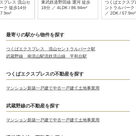
スプレス 流山セ
東武鉄道野田線 運河 徒歩
つくばエクスプ
ーク 徒歩14分
18分 ／ 4LDK / 86.94m²
ントラルパーク 
57.9m²
／ 2DK / 57.9m²
最寄りの駅から物件を探す
つくばエクスプレス 流山セントラルパーク駅
武蔵野線 南流山駅
流鉄流山線 平和台駅
つくばエクスプレスの不動産を探す
マンション
新築一戸建て
中古一戸建て
土地
事業用
武蔵野線の不動産を探す
マンション
新築一戸建て
中古一戸建て
土地
事業用