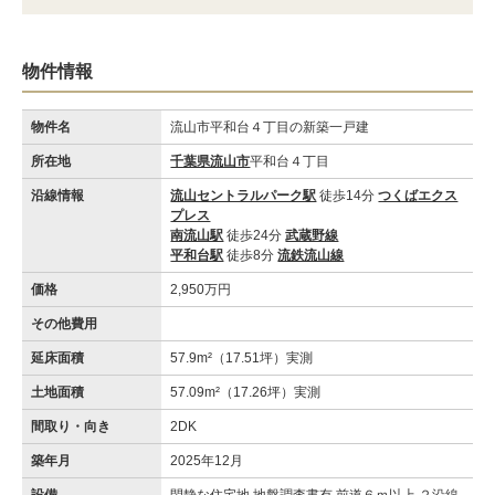
物件情報
物件名
流山市平和台４丁目の新築一戸建
所在地
千葉県流山市
平和台４丁目
沿線情報
流山セントラルパーク駅
徒歩14分
つくばエクス
プレス
南流山駅
徒歩24分
武蔵野線
平和台駅
徒歩8分
流鉄流山線
価格
2,950万円
その他費用
延床面積
57.9m²（17.51坪）実測
土地面積
57.09m²（17.26坪）実測
間取り・向き
2DK
築年月
2025年12月