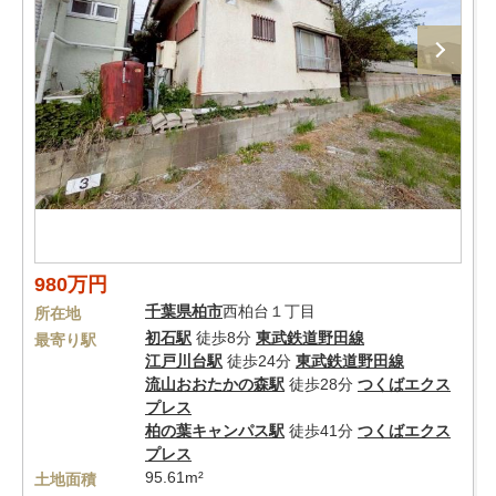
980万円
千葉県
柏市
西柏台１丁目
所在地
初石駅
徒歩8分
東武鉄道野田線
最寄り駅
江戸川台駅
徒歩24分
東武鉄道野田線
流山おおたかの森駅
徒歩28分
つくばエクス
プレス
柏の葉キャンパス駅
徒歩41分
つくばエクス
プレス
95.61m²
土地面積