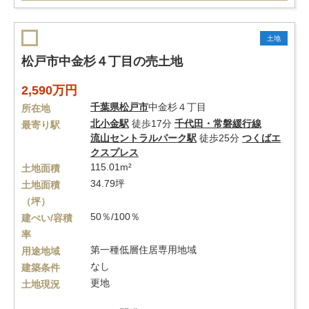
土地
松戸市中金杉４丁目の売土地
2,590万円
千葉県
松戸市
中金杉４丁目
所在地
北小金駅
徒歩17分
千代田・常磐緩行線
最寄り駅
流山セントラルパーク駅
徒歩25分
つくばエ
クスプレス
115.01m²
土地面積
34.79坪
土地面積
（坪）
50％/100％
建ぺい/容積
率
第一種低層住居専用地域
用途地域
なし
建築条件
更地
土地現況