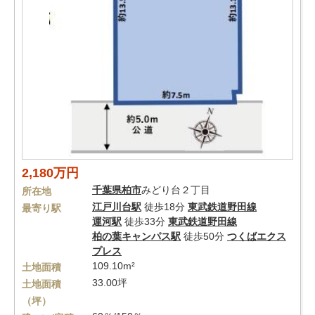
2,180万円
千葉県
柏市
みどり台２丁目
所在地
江戸川台駅
徒歩18分
東武鉄道野田線
最寄り駅
運河駅
徒歩33分
東武鉄道野田線
柏の葉キャンパス駅
徒歩50分
つくばエクス
プレス
109.10m²
土地面積
33.00坪
土地面積
（坪）