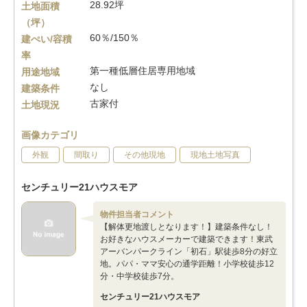
28.92坪
土地面積
（坪）
60％/150％
建ぺい/容積
率
第一種低層住居専用地域
用途地域
なし
建築条件
古家付
土地現況
画像カテゴリ
外観
間取り
その他現地
現地土地写真
センチュリー21ハウスモア
物件担当者コメント
【解体更地渡しとなります！】建築条件なし！
お好きなハウスメーカーで建築できます！東武
アーバンパークライン「初石」駅徒歩8分の好立
地。パパ・ママ安心の通学距離！小学校徒歩12
分・中学校徒歩7分。
センチュリー21ハウスモア