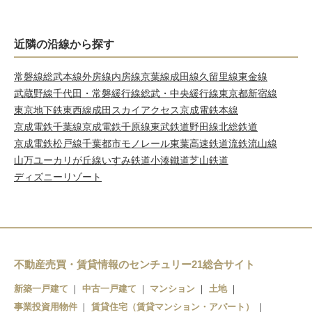
近隣の沿線から探す
常磐線
総武本線
外房線
内房線
京葉線
成田線
久留里線
東金線
武蔵野線
千代田・常磐緩行線
総武・中央緩行線
東京都新宿線
東京地下鉄東西線
成田スカイアクセス
京成電鉄本線
京成電鉄千葉線
京成電鉄千原線
東武鉄道野田線
北総鉄道
京成電鉄松戸線
千葉都市モノレール
東葉高速鉄道
流鉄流山線
山万ユーカリが丘線
いすみ鉄道
小湊鐵道
芝山鉄道
ディズニーリゾート
不動産売買・賃貸情報のセンチュリー21総合サイト
新築一戸建て
中古一戸建て
マンション
土地
事業投資用物件
賃貸住宅（賃貸マンション・アパート）