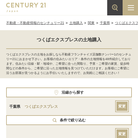
不動産・不動産情報のセンチュリー21
土地購入
関東
千葉県
つくばエクス
つくばエクスプレスの土地購入
つくばエクスプレスの土地をお探しなら不動産フランチャイズ店舗数ナンバー1のセンチュ
リー21におまかせ下さい。お客様の住みたいエリア・条件の土地情報を48件紹介しており
ます。住みたい沿線・駅・地域や、ご希望に合った間取り、予算・ご希望の家賃、徒歩時
間などの条件から、ご希望に沿った土地情報を見つけていただけます。お客様にご希望に
沿うお部屋が見つかるようにお手伝いいたしますので、お気軽にご相談ください！
沿線から探す
変更
千葉県
つくばエクスプレス
条件で絞り込む
変更