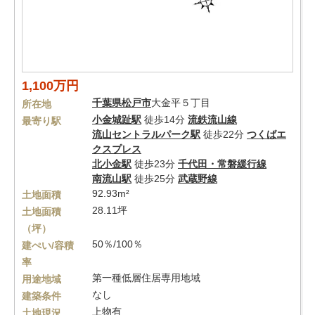
1,100万円
千葉県
松戸市
大金平５丁目
所在地
小金城趾駅
徒歩14分
流鉄流山線
最寄り駅
流山セントラルパーク駅
徒歩22分
つくばエ
クスプレス
北小金駅
徒歩23分
千代田・常磐緩行線
南流山駅
徒歩25分
武蔵野線
92.93m²
土地面積
28.11坪
土地面積
（坪）
50％/100％
建ぺい/容積
率
第一種低層住居専用地域
用途地域
なし
建築条件
上物有
土地現況