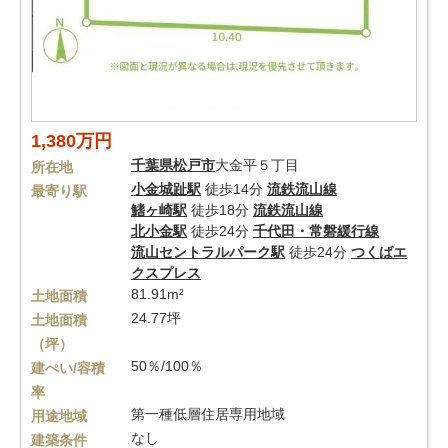
1,380万円
千葉県
松戸市
大金平５丁目
所在地
小金城趾駅
徒歩14分
流鉄流山線
最寄り駅
鰭ヶ崎駅
徒歩18分
流鉄流山線
北小金駅
徒歩24分
千代田・常磐緩行線
流山セントラルパーク駅
徒歩24分
つくばエ
クスプレス
81.91m²
土地面積
24.77坪
土地面積
（坪）
50％/100％
建ぺい/容積
率
第一種低層住居専用地域
用途地域
なし
建築条件