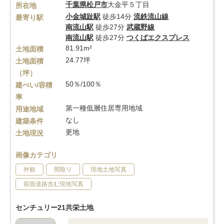
千葉県
松戸市
大金平５丁目
所在地
小金城趾駅
徒歩14分
流鉄流山線
最寄り駅
南流山駅
徒歩27分
武蔵野線
南流山駅
徒歩27分
つくばエクスプレス
81.91m²
土地面積
24.77坪
土地面積
（坪）
50％/100％
建ぺい/容積
率
第一種低層住居専用地域
用途地域
なし
建築条件
更地
土地現況
画像カテゴリ
外観
間取り
現地土地写真
前面道路含む現地写真
センチュリー21共栄土地