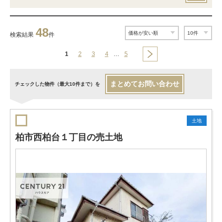
48
検索結果
件
1
2
3
4
…
5
まとめてお問い合わせ
チェックした物件（最大10件まで）を
土地
柏市西柏台１丁目の売土地