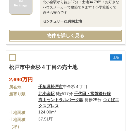
北小金駅から徒歩17分！土地34.79坪！お好きな
ハウスメーカーで建築できます！小学校近くて
通学も安心です！
センチュリー21共栄土地
物件を詳しく見る
土地
松戸市中金杉４丁目の売土地
2,690万円
千葉県
松戸市
中金杉４丁目
所在地
北小金駅
徒歩17分
千代田・常磐緩行線
最寄り駅
流山セントラルパーク駅
徒歩25分
つくばエ
クスプレス
124.00m²
土地面積
37.51坪
土地面積
（坪）