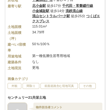
所在地
北小金駅
徒歩17分
千代田・常磐緩行線
最寄り駅
小金城趾駅
徒歩14分
流鉄流山線
流山セントラルパーク駅
徒歩25分
つくばエ
クスプレス
115.01m²
土地面積
34.79坪
土地面積
（坪）
50％/100％
建ぺい/容積
率
第一種低層住居専用地域
用途地域
なし
建築条件
更地
土地現況
画像カテゴリ
外観
間取り
前面道路含む現地写真
その他
センチュリー21共栄土地
物件担当者コメント