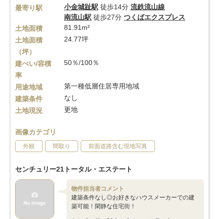
小金城趾駅
徒歩14分
流鉄流山線
最寄り駅
南流山駅
徒歩27分
つくばエクスプレス
81.91m²
土地面積
24.77坪
土地面積
（坪）
50％/100％
建ぺい/容積
率
第一種低層住居専用地域
用途地域
なし
建築条件
更地
土地現況
画像カテゴリ
外観
間取り
前面道路含む現地写真
センチュリー21トータル・エステート
物件担当者コメント
建築条件なし◎お好きなハウスメーカーでの建
築可能！閑静な住宅街！