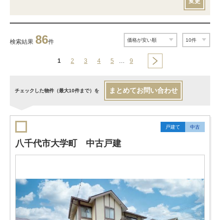
変更
86
検索結果
件
1
2
3
4
5
…
9
まとめてお問い合わせ
チェックした物件（最大10件まで）を
戸建て
中古
八千代市大学町 中古戸建