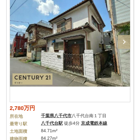
2,780万円
千葉県
八千代市
八千代台南１丁目
所在地
八千代台駅
徒歩4分
京成電鉄本線
最寄り駅
84.71m²
土地面積
84.27m²
建物面積