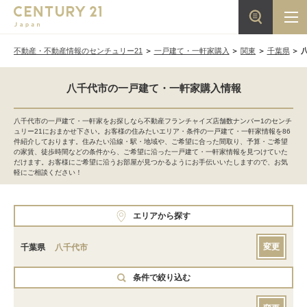
不動産・不動産情報のセンチュリー21
一戸建て・一軒家購入
関東
千葉県
八千代市の一戸建て・一軒家購入情報
八千代市の一戸建て・一軒家をお探しなら不動産フランチャイズ店舗数ナンバー1のセンチ
ュリー21におまかせ下さい。お客様の住みたいエリア・条件の一戸建て・一軒家情報を86
件紹介しております。住みたい沿線・駅・地域や、ご希望に合った間取り、予算・ご希望
の家賃、徒歩時間などの条件から、ご希望に沿った一戸建て・一軒家情報を見つけていた
だけます。お客様にご希望に沿うお部屋が見つかるようにお手伝いいたしますので、お気
軽にご相談ください！
エリアから探す
変更
千葉県
八千代市
条件で絞り込む