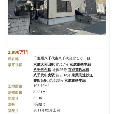
1,980万円
千葉県
八千代市
八千代台北１６丁目
所在地
京成大和田駅
徒歩7分
京成電鉄本線
最寄り駅
八千代台駅
徒歩25分
京成電鉄本線
八千代中央駅
徒歩32分
東葉高速鉄道
勝田台駅
徒歩33分
京成電鉄本線
105.79m²
土地面積
82.81m²
建物面積
3LDK
間取り
2階建て
階数
2011年02月上旬
築年月