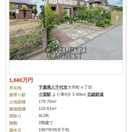
1,680万円
千葉県
八千代市
大学町４丁目
所在地
小室駅
より車9分 3.90km
北総鉄道
最寄り駅
179.70m²
土地面積
120.61m²
建物面積
4LDK
間取り
2階建て
階数
1997年09月下旬
築年月