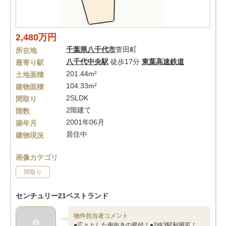
2,480万円
千葉県
八千代市
萱田町
所在地
八千代中央駅
徒歩17分
東葉高速鉄道
最寄り駅
201.44m²
土地面積
104.33m²
建物面積
2SLDK
間取り
2階建て
階数
2001年06月
築年月
居住中
建物現況
画像カテゴリ
間取り
センチュリー21ベストランド
物件担当者コメント
●広々とした南向きの庭付！●2線3駅利用可！