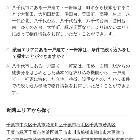
A.
八千代市にある一戸建て・一軒家は、町名から検索をするこ
とで大和田、大和田新田、勝田台、萱田町、高津、村上、八
千代台北、八千代台西、八千代台東、八千代台南、勝田台
南、ゆりのき台、大学町、緑が丘西など、より細かいエリア
に絞って物件情報をお探しいただくことができます。
Q.
該当エリアにある一戸建て・一軒家は、条件で絞り込みをし
て探すことができますか？
A.
八千代市にある一戸建て・一軒家は、価格、面積、駅からの
徒歩分をはじめとした基本的な絞り込み機能から、一戸建
て・一軒家に特化した立地、特徴、設備などのこだわり条件
での絞り込み機能で物件情報をお探しいただくことができま
す。
近隣エリアから探す
千葉市中央区
千葉市花見川区
千葉市稲毛区
千葉市若葉区
千葉市緑区
千葉市美浜区
銚子市
市川市
船橋市
館山市
木更津市
松戸市
野田市
茂原市
成田市
佐倉市
東金市
旭市
習志野市
柏市
勝浦市