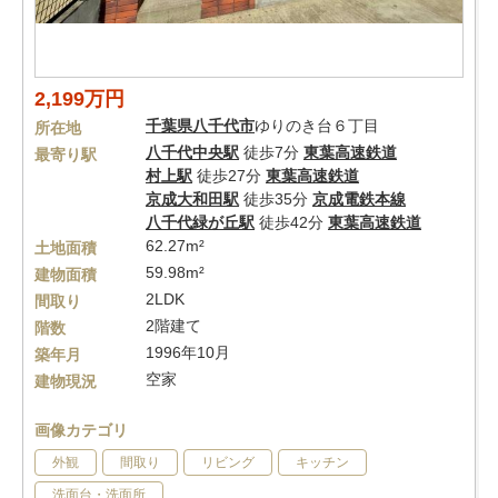
2,199万円
千葉県
八千代市
ゆりのき台６丁目
所在地
八千代中央駅
徒歩7分
東葉高速鉄道
最寄り駅
村上駅
徒歩27分
東葉高速鉄道
京成大和田駅
徒歩35分
京成電鉄本線
八千代緑が丘駅
徒歩42分
東葉高速鉄道
62.27m²
土地面積
59.98m²
建物面積
2LDK
間取り
2階建て
階数
1996年10月
築年月
空家
建物現況
画像カテゴリ
外観
間取り
リビング
キッチン
洗面台・洗面所