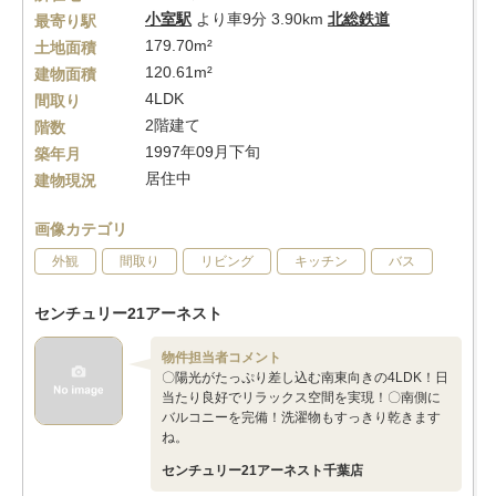
小室駅
より車9分 3.90km
北総鉄道
最寄り駅
179.70m²
土地面積
120.61m²
建物面積
4LDK
間取り
2階建て
階数
1997年09月下旬
築年月
居住中
建物現況
画像カテゴリ
外観
間取り
リビング
キッチン
バス
センチュリー21アーネスト
物件担当者コメント
〇陽光がたっぷり差し込む南東向きの4LDK！日
当たり良好でリラックス空間を実現！〇南側に
バルコニーを完備！洗濯物もすっきり乾きます
ね。
センチュリー21アーネスト千葉店