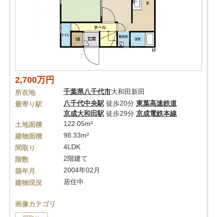
2,700万円
千葉県
八千代市
大和田新田
所在地
八千代中央駅
徒歩20分
東葉高速鉄道
最寄り駅
京成大和田駅
徒歩29分
京成電鉄本線
122.05m²
土地面積
98.33m²
建物面積
4LDK
間取り
2階建て
階数
2004年02月
築年月
居住中
建物現況
画像カテゴリ