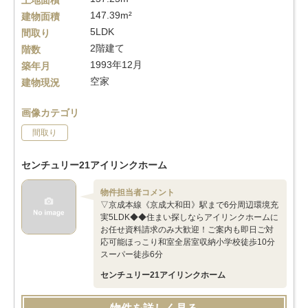
土地面積
147.39m²
建物面積
5LDK
間取り
2階建て
階数
1993年12月
築年月
空家
建物現況
画像カテゴリ
間取り
センチュリー21アイリンクホーム
物件担当者コメント
▽京成本線《京成大和田》駅まで6分周辺環境充
実5LDK◆◆住まい探しならアイリンクホームに
お任せ資料請求のみ大歓迎！ご案内も即日ご対
応可能ほっこり和室全居室収納小学校徒歩10分
スーパー徒歩6分
センチュリー21アイリンクホーム