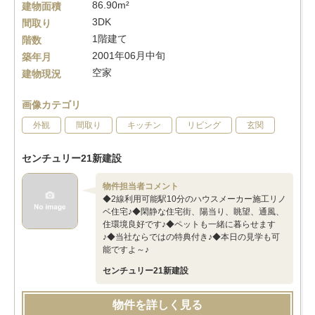
86.90m²
建物面積
3DK
間取り
1階建て
階数
2001年06月中旬
築年月
空家
建物現況
画像カテゴリ
外観
間取り
キッチン
リビング
玄関
センチュリー21新建設
物件担当者コメント
◆2線利用可能駅10分のハウスメーカー施工リノ
ベ住宅♪◆閑静な住宅街、陽当り、眺望、通風、
住環境良好です♪◆ペットも一緒に暮らせます
♪◆当社ならではの特典付き♪◆本日の見学も可
能ですよ～♪
センチュリー21新建設
物件を詳しく見る