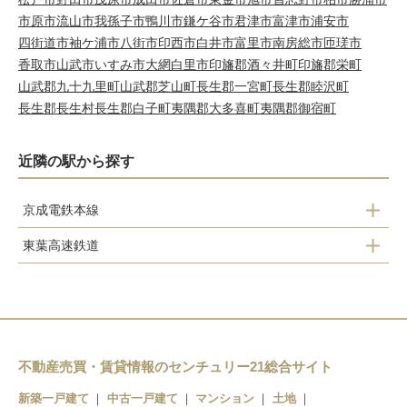
市原市
流山市
我孫子市
鴨川市
鎌ケ谷市
君津市
富津市
浦安市
四街道市
袖ケ浦市
八街市
印西市
白井市
富里市
南房総市
匝瑳市
香取市
山武市
いすみ市
大網白里市
印旛郡酒々井町
印旛郡栄町
山武郡九十九里町
山武郡芝山町
長生郡一宮町
長生郡睦沢町
長生郡長生村
長生郡白子町
夷隅郡大多喜町
夷隅郡御宿町
近隣の駅から探す
京成電鉄本線
東葉高速鉄道
八千代台駅
八千代緑が丘駅
京成大和田駅
八千代中央駅
勝田台駅
村上駅
不動産売買・賃貸情報のセンチュリー21総合サイト
新築一戸建て
中古一戸建て
マンション
土地
東葉勝田台駅