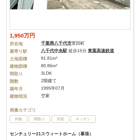
1,950万円
千葉県
八千代市
萱田町
所在地
八千代中央駅
徒歩15分
東葉高速鉄道
最寄り駅
91.81m²
土地面積
80.86m²
建物面積
3LDK
間取り
2階建て
階数
1995年07月
築年月
空家
建物現況
画像カテゴリ
外観
間取り
洋室
キッチン
センチュリー21スウィートホーム（幕張）