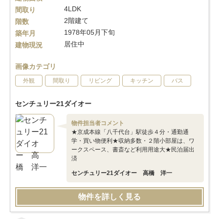
4LDK
間取り
2階建て
階数
1978年05月下旬
築年月
居住中
建物現況
画像カテゴリ
外観
間取り
リビング
キッチン
バス
センチュリー21ダイオー
物件担当者コメント
★京成本線「八千代台」駅徒歩４分・通勤通
学・買い物便利★収納多数・２階小部屋は、ワ
ークスペース、書斎など利用用途大★民泊届出
済
センチュリー21ダイオー 高橋 洋一
物件を詳しく見る