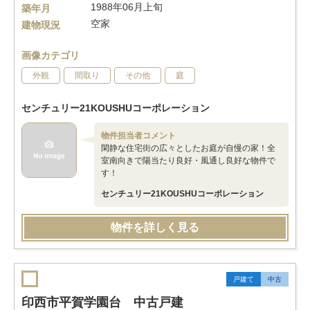
1988年06月上旬
築年月
空家
建物現況
画像カテゴリ
外観
間取り
その他
庭
センチュリー21KOUSHUコーポレーション
物件担当者コメント
閑静な住宅街の広々としたお庭が自慢の家！全
室南向きで陽当たり良好・風通し良好な物件で
す！
センチュリー21KOUSHUコーポレーション
物件を詳しく見る
戸建て
中古
印西市平賀学園台 中古戸建