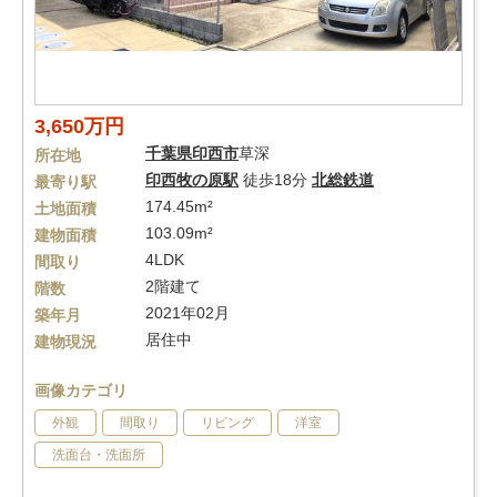
3,650万円
千葉県
印西市
草深
所在地
印西牧の原駅
徒歩18分
北総鉄道
最寄り駅
174.45m²
土地面積
103.09m²
建物面積
4LDK
間取り
2階建て
階数
2021年02月
築年月
居住中
建物現況
画像カテゴリ
外観
間取り
リビング
洋室
洗面台・洗面所