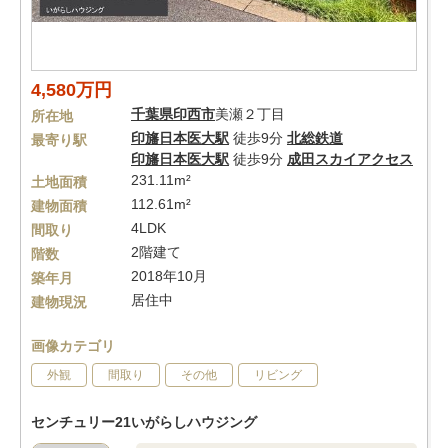
4,580万円
千葉県
印西市
美瀬２丁目
所在地
印旛日本医大駅
徒歩9分
北総鉄道
最寄り駅
印旛日本医大駅
徒歩9分
成田スカイアクセス
231.11m²
土地面積
112.61m²
建物面積
4LDK
間取り
2階建て
階数
2018年10月
築年月
居住中
建物現況
画像カテゴリ
外観
間取り
その他
リビング
センチュリー21いがらしハウジング