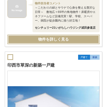
物件担当者コメント
～こだわりの緑とサウナで心身を整える贅沢な
日常～ 敷地広々69坪の角地物件！床暖房やエ
ネファームなど設備充実！駅、学校、スーパ
ー、病院が徒歩圏内に揃う好立地！
センチュリー21いがらしハウジング成田参道店
物件を詳しく見る
戸建て
新築
印西市草深の新築一戸建