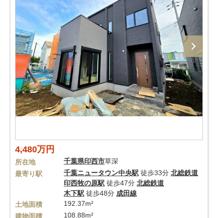
4,480万円
千葉県
印西市
草深
所在地
千葉ニュータウン中央駅
徒歩33分
北総鉄道
最寄り駅
印西牧の原駅
徒歩47分
北総鉄道
木下駅
徒歩48分
成田線
192.37m²
土地面積
108.88m²
建物面積