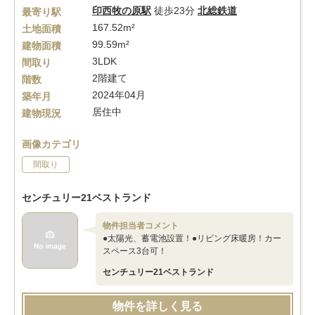
印西牧の原駅
徒歩23分
北総鉄道
最寄り駅
167.52m²
土地面積
99.59m²
建物面積
3LDK
間取り
2階建て
階数
2024年04月
築年月
居住中
建物現況
画像カテゴリ
間取り
センチュリー21ベストランド
物件担当者コメント
●太陽光、蓄電池設置！●リビング床暖房！カー
スペース3台可！
センチュリー21ベストランド
物件を詳しく見る