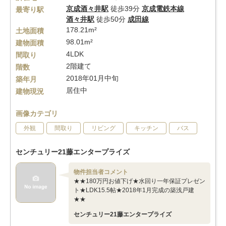
京成酒々井駅
徒歩39分
京成電鉄本線
最寄り駅
酒々井駅
徒歩50分
成田線
178.21m²
土地面積
98.01m²
建物面積
4LDK
間取り
2階建て
階数
2018年01月中旬
築年月
居住中
建物現況
画像カテゴリ
外観
間取り
リビング
キッチン
バス
センチュリー21藤エンタープライズ
物件担当者コメント
★★180万円お値下げ★水回り一年保証プレゼン
ト★LDK15.5帖★2018年1月完成の築浅戸建
★★
センチュリー21藤エンタープライズ