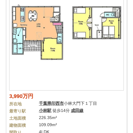
3,990万円
千葉県
印西市
小林大門下１丁目
所在地
小林駅
徒歩14分
成田線
最寄り駅
226.35m²
土地面積
109.09m²
建物面積
4LDK
間取り