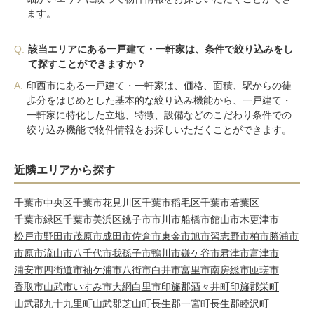
ます。
Q.
該当エリアにある一戸建て・一軒家は、条件で絞り込みをし
て探すことができますか？
A.
印西市にある一戸建て・一軒家は、価格、面積、駅からの徒
歩分をはじめとした基本的な絞り込み機能から、一戸建て・
一軒家に特化した立地、特徴、設備などのこだわり条件での
絞り込み機能で物件情報をお探しいただくことができます。
近隣エリアから探す
千葉市中央区
千葉市花見川区
千葉市稲毛区
千葉市若葉区
千葉市緑区
千葉市美浜区
銚子市
市川市
船橋市
館山市
木更津市
松戸市
野田市
茂原市
成田市
佐倉市
東金市
旭市
習志野市
柏市
勝浦市
市原市
流山市
八千代市
我孫子市
鴨川市
鎌ケ谷市
君津市
富津市
浦安市
四街道市
袖ケ浦市
八街市
白井市
富里市
南房総市
匝瑳市
香取市
山武市
いすみ市
大網白里市
印旛郡酒々井町
印旛郡栄町
山武郡九十九里町
山武郡芝山町
長生郡一宮町
長生郡睦沢町