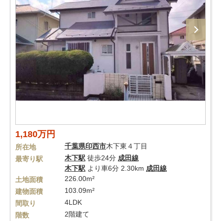
1,180万円
千葉県
印西市
木下東４丁目
所在地
木下駅
徒歩24分
成田線
最寄り駅
木下駅
より車6分 2.30km
成田線
226.00m²
土地面積
103.09m²
建物面積
4LDK
間取り
2階建て
階数