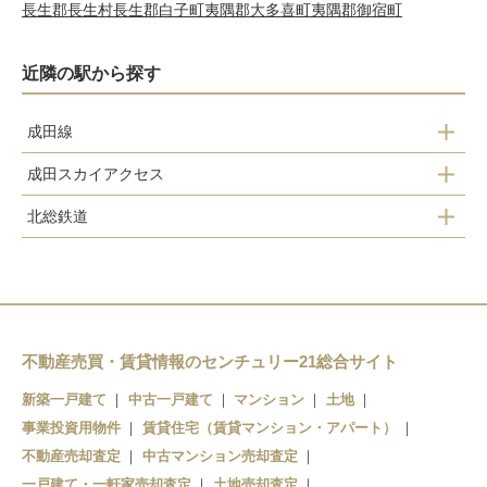
長生郡長生村
長生郡白子町
夷隅郡大多喜町
夷隅郡御宿町
近隣の駅から探す
成田線
成田スカイアクセス
木下駅
北総鉄道
千葉ニュータウン中央駅
小林駅
千葉ニュータウン中央駅
印旛日本医大駅
印西牧の原駅
印旛日本医大駅
不動産売買・賃貸情報のセンチュリー21総合サイト
新築一戸建て
中古一戸建て
マンション
土地
事業投資用物件
賃貸住宅（賃貸マンション・アパート）
不動産売却査定
中古マンション売却査定
一戸建て・一軒家売却査定
土地売却査定