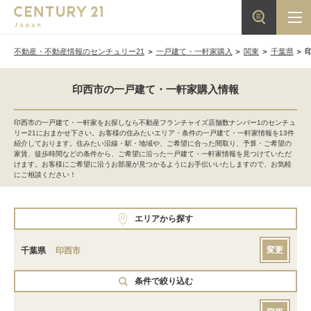
不動産・不動産情報のセンチュリー21
一戸建て・一軒家購入
関東
千葉県
印西市の一戸建て・一軒家購入情報
印西市の一戸建て・一軒家をお探しなら不動産フランチャイズ店舗数ナンバー1のセンチュ
リー21におまかせ下さい。お客様の住みたいエリア・条件の一戸建て・一軒家情報を13件
紹介しております。住みたい沿線・駅・地域や、ご希望に合った間取り、予算・ご希望の
家賃、徒歩時間などの条件から、ご希望に沿った一戸建て・一軒家情報を見つけていただ
けます。お客様にご希望に沿うお部屋が見つかるようにお手伝いいたしますので、お気軽
にご相談ください！
エリアから探す
変更
千葉県
印西市
条件で絞り込む