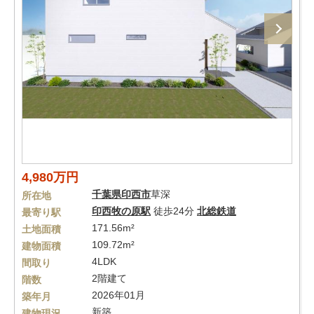
4,980万円
千葉県
印西市
草深
所在地
印西牧の原駅
徒歩24分
北総鉄道
最寄り駅
171.56m²
土地面積
109.72m²
建物面積
4LDK
間取り
2階建て
階数
2026年01月
築年月
新築
建物現況