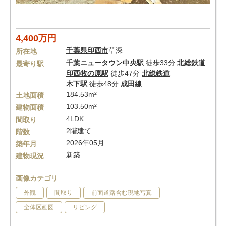
4,400万円
千葉県
印西市
草深
所在地
千葉ニュータウン中央駅
徒歩33分
北総鉄道
最寄り駅
印西牧の原駅
徒歩47分
北総鉄道
木下駅
徒歩48分
成田線
184.53m²
土地面積
103.50m²
建物面積
4LDK
間取り
2階建て
階数
2026年05月
築年月
新築
建物現況
画像カテゴリ
外観
間取り
前面道路含む現地写真
全体区画図
リビング