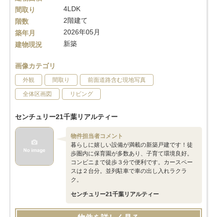
4LDK
間取り
2階建て
階数
2026年05月
築年月
新築
建物現況
画像カテゴリ
外観
間取り
前面道路含む現地写真
全体区画図
リビング
センチュリー21千葉リアルティー
物件担当者コメント
暮らしに嬉しい設備が満載の新築戸建です！徒
歩圏内に保育園が多数あり、子育て環境良好。
コンビニまで徒歩３分で便利です。カースペー
スは２台分。並列駐車で車の出し入れラクラ
ク。
センチュリー21千葉リアルティー