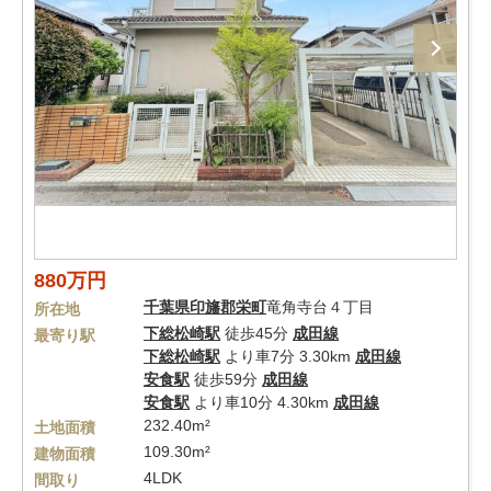
880万円
千葉県
印旛郡栄町
竜角寺台４丁目
所在地
下総松崎駅
徒歩45分
成田線
最寄り駅
下総松崎駅
より車7分 3.30km
成田線
安食駅
徒歩59分
成田線
安食駅
より車10分 4.30km
成田線
232.40m²
土地面積
109.30m²
建物面積
4LDK
間取り