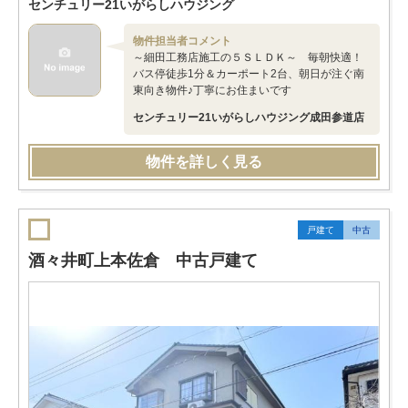
センチュリー21いがらしハウジング
物件担当者コメント
～細田工務店施工の５ＳＬＤＫ～ 毎朝快適！
バス停徒歩1分＆カーポート2台、朝日が注ぐ南
東向き物件♪丁寧にお住まいです
センチュリー21いがらしハウジング成田参道店
物件を詳しく見る
戸建て
中古
酒々井町上本佐倉 中古戸建て