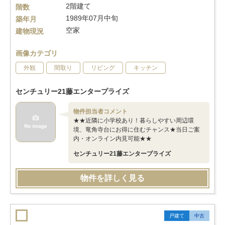
2階建て
階数
1989年07月中旬
築年月
空家
建物現況
画像カテゴリ
外観
間取り
リビング
キッチン
センチュリー21藤エンタープライズ
物件担当者コメント
★★近隣に小学校あり！暮らしやすい周辺環
境、竜角寺台にお得に住むチャンス★当日ご案
内・オンライン内見可能★★
センチュリー21藤エンタープライズ
物件を詳しく見る
戸建て
中古