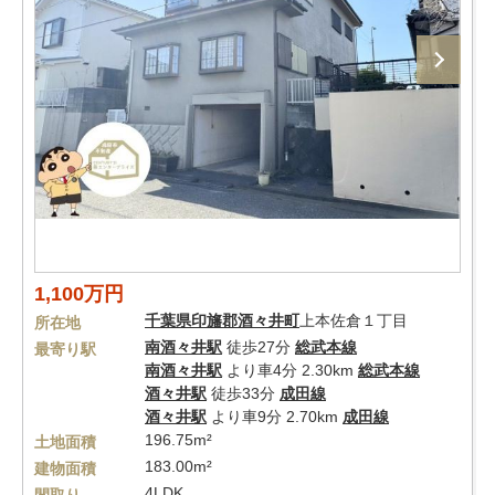
1,100万円
千葉県
印旛郡酒々井町
上本佐倉１丁目
所在地
南酒々井駅
徒歩27分
総武本線
最寄り駅
南酒々井駅
より車4分 2.30km
総武本線
酒々井駅
徒歩33分
成田線
酒々井駅
より車9分 2.70km
成田線
196.75m²
土地面積
183.00m²
建物面積
4LDK