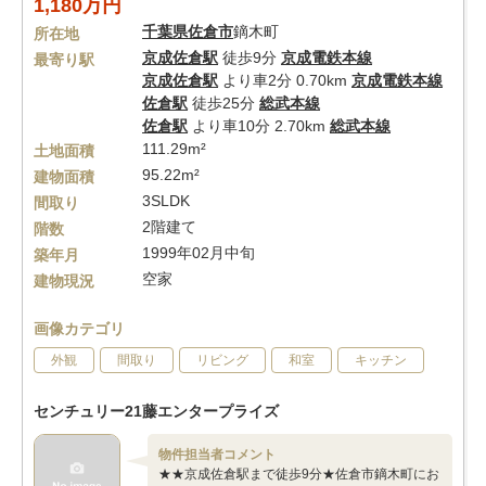
1,180万円
千葉県
佐倉市
鏑木町
所在地
京成佐倉駅
徒歩9分
京成電鉄本線
最寄り駅
京成佐倉駅
より車2分 0.70km
京成電鉄本線
佐倉駅
徒歩25分
総武本線
佐倉駅
より車10分 2.70km
総武本線
111.29m²
土地面積
95.22m²
建物面積
3SLDK
間取り
2階建て
階数
1999年02月中旬
築年月
空家
建物現況
画像カテゴリ
外観
間取り
リビング
和室
キッチン
センチュリー21藤エンタープライズ
物件担当者コメント
★★京成佐倉駅まで徒歩9分★佐倉市鏑木町にお