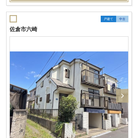
戸建て
中古
佐倉市六崎