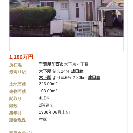
1,180万円
千葉県
印西市
木下東４丁目
所在地
木下駅
徒歩24分
成田線
最寄り駅
木下駅
より車6分 2.30km
成田線
226.00m²
土地面積
103.09m²
建物面積
4LDK
間取り
2階建て
階数
1988年06月上旬
築年月
空家
建物現況