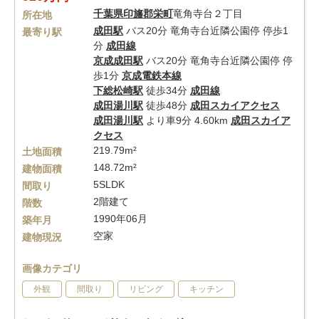
千葉県
印旛郡栄町
竜角寺台２丁目
所在地
成田駅
バス20分 竜角寺台近隣公園停 停歩1
最寄り駅
分
成田線
京成成田駅
バス20分 竜角寺台近隣公園停 停
歩1分
京成電鉄本線
下総松崎駅
徒歩34分
成田線
成田湯川駅
徒歩48分
成田スカイアクセス
成田湯川駅
より車9分 4.60km
成田スカイア
クセス
219.79m²
土地面積
148.72m²
建物面積
5SLDK
間取り
2階建て
階数
1990年06月
築年月
空家
建物現況
画像カテゴリ
外観
間取り
リビング
キッチン