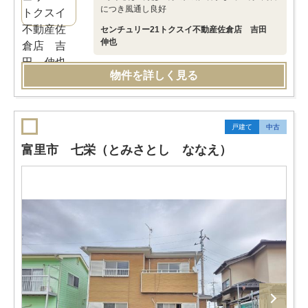
につき風通し良好
センチュリー21トクスイ不動産佐倉店 吉田
伸也
物件を詳しく見る
戸建て
中古
富里市 七栄（とみさとし ななえ）