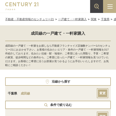
不動産・不動産情報のセンチュリー21
一戸建て・一軒家購入
関東
千葉県
成田線の一戸建て・一軒家購入
成田線の一戸建て・一軒家をお探しなら不動産フランチャイズ店舗数ナンバー1のセンチュ
リー21におまかせ下さい。お客様の住みたいエリア・条件の一戸建て・一軒家情報を317
件紹介しております。住みたい沿線・駅・地域や、ご希望に合った間取り、予算・ご希望
の家賃、徒歩時間などの条件から、ご希望に沿った一戸建て・一軒家情報を見つけていた
だけます。お客様にご希望に沿うお部屋が見つかるようにお手伝いいたしますので、お気
軽にご相談ください！
沿線から探す
変更
千葉県
成田線
条件で絞り込む