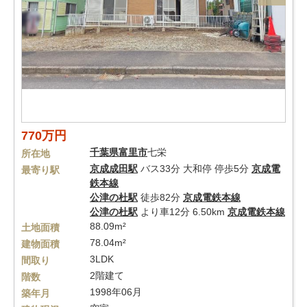
770万円
千葉県
富里市
七栄
所在地
京成成田駅
バス33分 大和停 停歩5分
京成電
最寄り駅
鉄本線
公津の杜駅
徒歩82分
京成電鉄本線
公津の杜駅
より車12分 6.50km
京成電鉄本線
88.09m²
土地面積
78.04m²
建物面積
3LDK
間取り
2階建て
階数
1998年06月
築年月