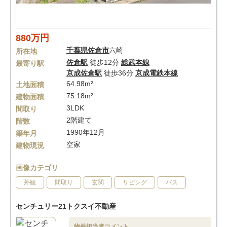
880万円
千葉県
佐倉市
六崎
所在地
佐倉駅
徒歩12分
総武本線
最寄り駅
京成佐倉駅
徒歩36分
京成電鉄本線
64.98m²
土地面積
75.18m²
建物面積
3LDK
間取り
2階建て
階数
1990年12月
築年月
空家
建物現況
画像カテゴリ
外観
間取り
玄関
リビング
バス
センチュリー21トクスイ不動産
物件担当者コメント