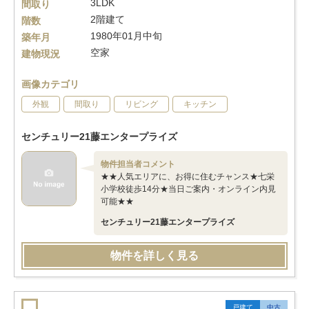
3LDK
間取り
2階建て
階数
1980年01月中旬
築年月
空家
建物現況
画像カテゴリ
外観
間取り
リビング
キッチン
センチュリー21藤エンタープライズ
物件担当者コメント
★★人気エリアに、お得に住むチャンス★七栄
小学校徒歩14分★当日ご案内・オンライン内見
可能★★
センチュリー21藤エンタープライズ
物件を詳しく見る
戸建て
中古