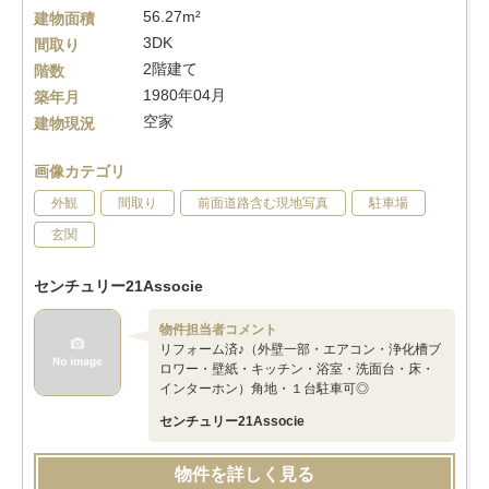
56.27m²
建物面積
3DK
間取り
2階建て
階数
1980年04月
築年月
空家
建物現況
画像カテゴリ
外観
間取り
前面道路含む現地写真
駐車場
玄関
センチュリー21Associe
物件担当者コメント
リフォーム済♪（外壁一部・エアコン・浄化槽ブ
ロワー・壁紙・キッチン・浴室・洗面台・床・
インターホン）角地・１台駐車可◎
センチュリー21Associe
物件を詳しく見る