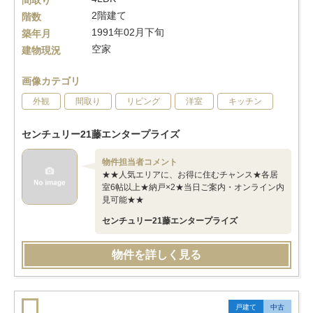
間取り
2階建て
階数
1991年02月下旬
築年月
空家
建物現況
画像カテゴリ
外観
間取り
リビング
洋室
キッチン
センチュリー21藤エンタープライズ
物件担当者コメント
★★人気エリアに、お得に住むチャンス★各居
室6帖以上★納戸×2★当日ご案内・オンライン内
見可能★★
センチュリー21藤エンタープライズ
物件を詳しく見る
戸建て
中古