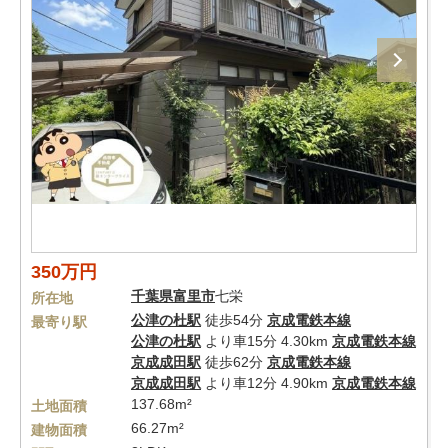
350万円
千葉県
富里市
七栄
所在地
公津の杜駅
徒歩54分
京成電鉄本線
最寄り駅
公津の杜駅
より車15分 4.30km
京成電鉄本線
京成成田駅
徒歩62分
京成電鉄本線
京成成田駅
より車12分 4.90km
京成電鉄本線
137.68m²
土地面積
66.27m²
建物面積