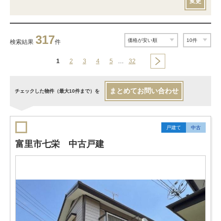
変更
317
検索結果
件
1
2
3
4
5
…
32
まとめてお問い合わせ
チェックした物件（最大10件まで）を
戸建て
中古
富里市七栄 中古戸建