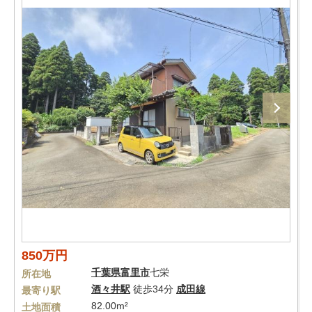
850万円
千葉県
富里市
七栄
所在地
酒々井駅
徒歩34分
成田線
最寄り駅
82.00m²
土地面積