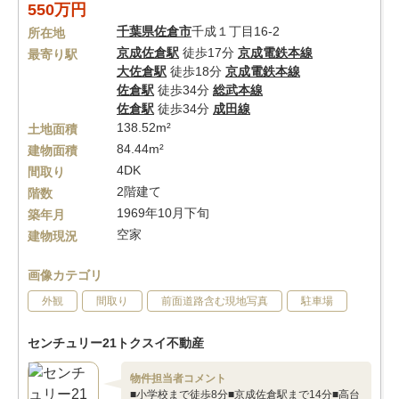
550万円
千葉県
佐倉市
千成１丁目16-2
所在地
京成佐倉駅
徒歩17分
京成電鉄本線
最寄り駅
大佐倉駅
徒歩18分
京成電鉄本線
佐倉駅
徒歩34分
総武本線
佐倉駅
徒歩34分
成田線
138.52m²
土地面積
84.44m²
建物面積
4DK
間取り
2階建て
階数
1969年10月下旬
築年月
空家
建物現況
画像カテゴリ
外観
間取り
前面道路含む現地写真
駐車場
センチュリー21トクスイ不動産
物件担当者コメント
■小学校まで徒歩8分■京成佐倉駅まで14分■高台