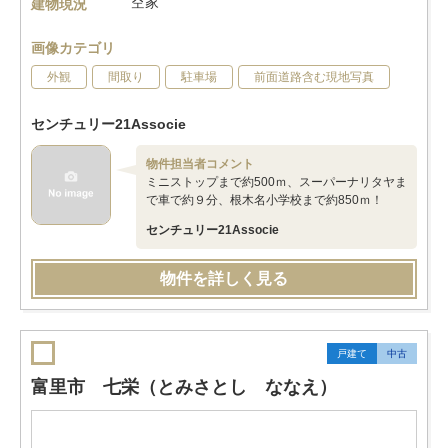
空家
建物現況
画像カテゴリ
外観
間取り
駐車場
前面道路含む現地写真
センチュリー21Associe
物件担当者コメント
ミニストップまで約500ｍ、スーパーナリタヤま
で車で約９分、根木名小学校まで約850ｍ！
センチュリー21Associe
物件を詳しく見る
戸建て
中古
富里市 七栄（とみさとし ななえ）