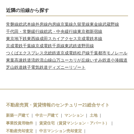
近隣の沿線から探す
常磐線
総武本線
外房線
内房線
京葉線
久留里線
東金線
武蔵野線
千代田・常磐緩行線
総武・中央緩行線
東京都新宿線
東京地下鉄東西線
成田スカイアクセス
京成電鉄本線
京成電鉄千葉線
京成電鉄千原線
東武鉄道野田線
つくばエクスプレス
北総鉄道
京成電鉄松戸線
千葉都市モノレール
東葉高速鉄道
流鉄流山線
山万ユーカリが丘線
いすみ鉄道
小湊鐵道
芝山鉄道
銚子電気鉄道
ディズニーリゾート
不動産売買・賃貸情報のセンチュリー21総合サイト
新築一戸建て
中古一戸建て
マンション
土地
事業投資用物件
賃貸住宅（賃貸マンション・アパート）
不動産売却査定
中古マンション売却査定