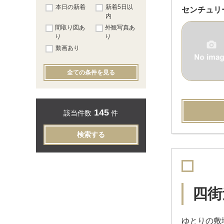
本日の新着
新着5日以
センチュリ
内
間取り図あ
外観写真あ
り
り
動画あり
全ての条件を見る
145
該当件数
件
検索する
四街
ゆとりの敷