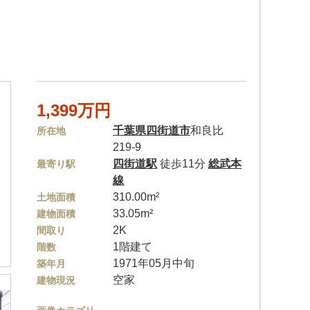
1,399万円
千葉県
四街道市
和良比
所在地
219-9
四街道駅
徒歩11分
総武本
最寄り駅
線
310.00m²
土地面積
33.05m²
建物面積
2K
間取り
1階建て
階数
1971年05月中旬
築年月
空家
建物現況