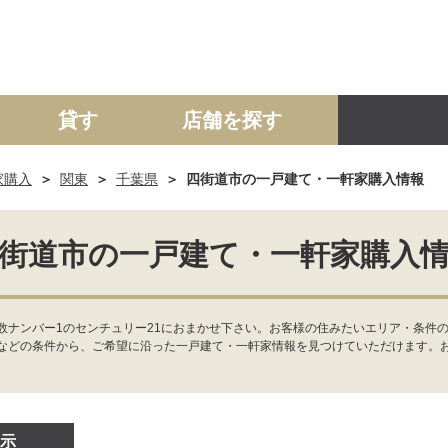
貸す
店舗を探す
家購入
関東
千葉県
四街道市の一戸建て・一軒家購入情報
建て
マンション
土地
事業投資用
街道市の一戸建て・一軒家購入
ナンバー1のセンチュリー21におまかせ下さい。お客様の住みたいエリア・条件の
などの条件から、ご希望に沿った一戸建て・一軒家情報を見つけていただけます。
示