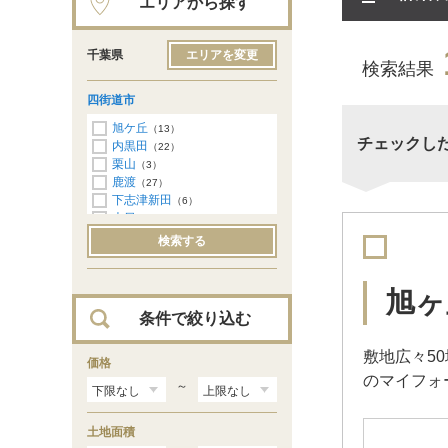
エリアから探す
千葉県
エリアを変更
検索結果
四街道市
旭ケ丘
（13）
チェックし
内黒田
（22）
栗山
（3）
鹿渡
（27）
下志津新田
（6）
大日
（14）
千代田
（14）
検索する
つくし座
（2）
みそら
（4）
物井
（1）
旭ヶ
吉岡
（4）
条件で絞り込む
四街道
（1）
和良比
（13）
敷地広々5
さちが丘
価格
（2）
のマイフォ
美しが丘
（1）
～
池花
（2）
鷹の台
（3）
土地面積
めいわ
（2）