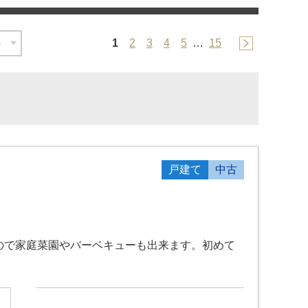
1
2
3
4
5
…
15
戸建て
中古
ので家庭菜園やバーベキューも出来ます。初めて