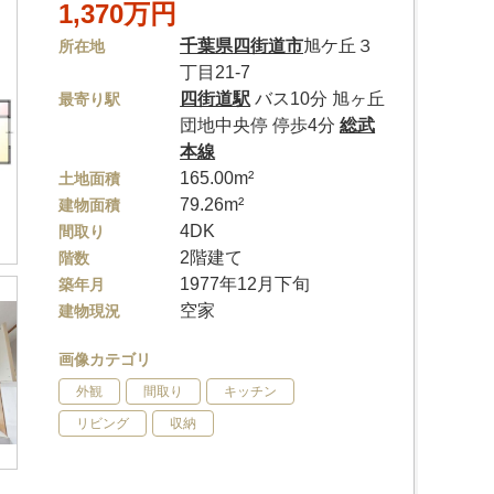
1,370万円
千葉県
四街道市
旭ケ丘３
所在地
丁目21-7
四街道駅
バス10分 旭ヶ丘
最寄り駅
団地中央停 停歩4分
総武
本線
165.00m²
土地面積
79.26m²
建物面積
4DK
間取り
2階建て
階数
1977年12月下旬
築年月
空家
建物現況
画像カテゴリ
外観
間取り
キッチン
リビング
収納