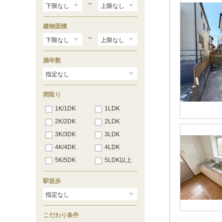
もねの里
（7）
～
たかおの杜
（4）
建物面積
～
築年数
間取り
1K/1DK
1LDK
2K/2DK
2LDK
3K/3DK
3LDK
4K/4DK
4LDK
5K/5DK
5LDK以上
駅徒歩
こだわり条件