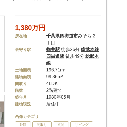
1,380万円
千葉県
四街道市
みそら２
所在地
丁目
物井駅
徒歩26分
総武本線
最寄り駅
四街道駅
徒歩49分
総武本
線
196.71m²
土地面積
99.36m²
建物面積
4LDK
間取り
2階建て
階数
1980年05月
築年月
居住中
建物現況
画像カテゴリ
外観
間取り
玄関
リビング