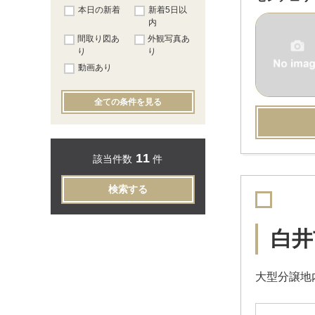
本日の新着
新着5日以
内
間取り図あ
外観写真あ
り
り
動画あり
全ての条件を見る
11
該当件数
件
検索する
白井
大型分譲地