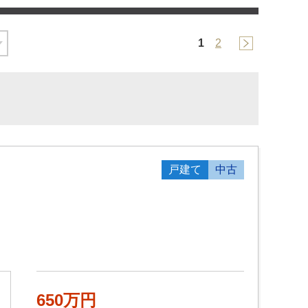
1
2
戸建て
中古
650万円