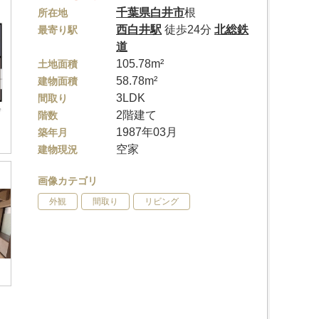
千葉県
白井市
根
所在地
西白井駅
徒歩24分
北総鉄
最寄り駅
道
105.78m²
土地面積
58.78m²
建物面積
3LDK
間取り
2階建て
階数
1987年03月
築年月
空家
建物現況
画像カテゴリ
外観
間取り
リビング