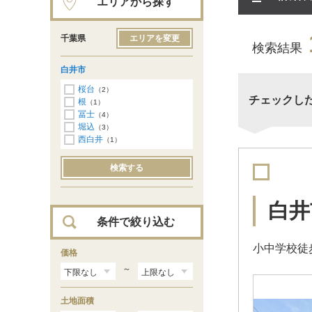
エリアから探す
千葉県
エリアを変更
検索結果
白井市
桜台
（2）
チェックし
根
（1）
冨士
（4）
堀込
（3）
西白井
（1）
検索する
白井
条件で絞り込む
小中学校徒
価格
～
土地面積