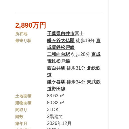
2,890万円
千葉県
白井市
冨士
所在地
鎌ヶ谷大仏駅
徒歩19分
京
最寄り駅
成電鉄松戸線
二和向台駅
徒歩28分
京成
電鉄松戸線
西白井駅
徒歩31分
北総鉄
道
鎌ケ谷駅
徒歩34分
東武鉄
道野田線
83.63m²
土地面積
80.32m²
建物面積
3LDK
間取り
2階建て
階数
2026年12月
築年月