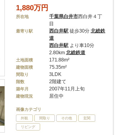
1,880万円
千葉県
白井市
西白井４丁
所在地
目
西白井駅
徒歩30分
北総鉄
最寄り駅
道
西白井駅
より車10分
2.80km
北総鉄道
171.88m²
土地面積
75.35m²
建物面積
3LDK
間取り
2階建て
階数
2007年11月上旬
築年月
居住中
建物現況
画像カテゴリ
外観
間取り
その他
玄関
リビング