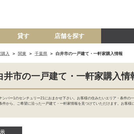
貸す
店舗を探す
家購入
関東
千葉県
白井市の一戸建て・一軒家購入情報
建て
マンション
土地
事業投資用
白井市の一戸建て・一軒家購入情
ナンバー1のセンチュリー21におまかせ下さい。お客様の住みたいエリア・条件の一
条件から、ご希望に沿った一戸建て・一軒家情報を見つけていただけます。お客様
示