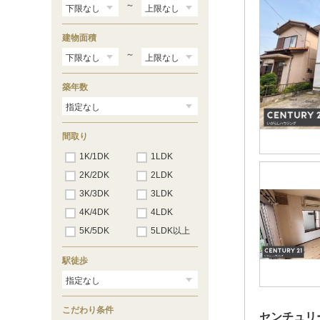
～
建物面積
～
築年数
間取り
1K/1DK
1LDK
2K/2DK
2LDK
3K/3DK
3LDK
4K/4DK
4LDK
5K/5DK
5LDK以上
駅徒歩
こだわり条件
センチュリ