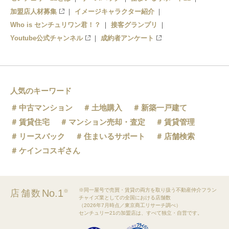
加盟店人材募集
イメージキャラクター紹介
Who is センチュリワン君！？
接客グランプリ
Youtube公式チャンネル
成約者アンケート
人気のキーワード
中古マンション
土地購入
新築一戸建て
賃貸住宅
マンション売却・査定
賃貸管理
リースバック
住まいるサポート
店舗検索
ケインコスギさん
※同一屋号で売買・賃貸の両方を取り扱う不動産仲介フラン
No.1
店舗数
※
チャイズ業としての全国における店舗数
（2026年7月時点／東京商工リサーチ調べ）
センチュリー21の加盟店は、すべて独立・自営です。