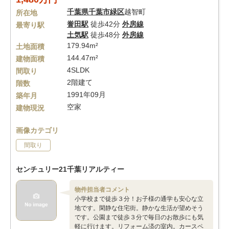
千葉県
千葉市緑区
越智町
所在地
誉田駅
徒歩42分
外房線
最寄り駅
土気駅
徒歩48分
外房線
179.94m²
土地面積
144.47m²
建物面積
4SLDK
間取り
2階建て
階数
1991年09月
築年月
空家
建物現況
画像カテゴリ
間取り
センチュリー21千葉リアルティー
物件担当者コメント
小学校まで徒歩３分！お子様の通学も安心な立
地です。閑静な住宅街。静かな生活が望めそう
です。公園まで徒歩３分で毎日のお散歩にも気
軽に行けます。リフォーム済の室内。カースペ