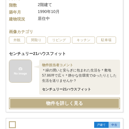
2階建て
階数
1990年10月
築年月
居住中
建物現況
画像カテゴリ
外観
間取り
リビング
キッチン
駐車場
センチュリー21ハウスフィット
物件担当者コメント
＊緑の潤いと安らぎに包まれた生活を＊敷地
57.86坪で広々＊静かな住環境でゆったりとした
生活を送りませんか？
センチュリー21ハウスフィット
物件を詳しく見る
戸建て
中古