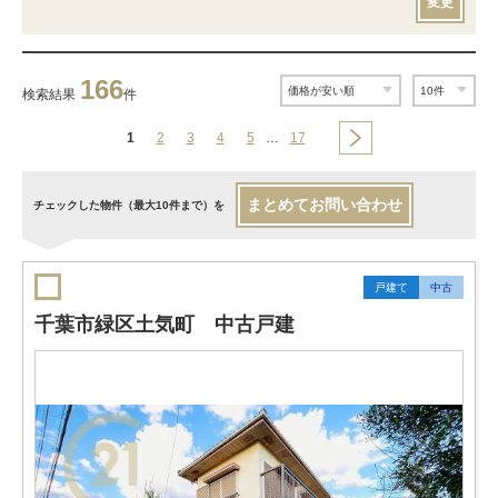
変更
166
検索結果
件
1
2
3
4
5
…
17
まとめてお問い合わせ
チェックした物件（最大10件まで）を
戸建て
中古
千葉市緑区土気町 中古戸建