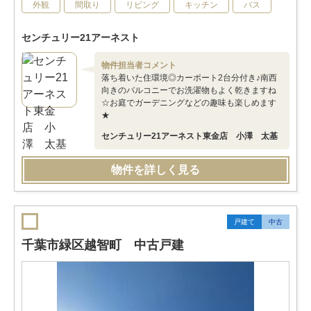
外観
間取り
リビング
キッチン
バス
センチュリー21アーネスト
物件担当者コメント
落ち着いた住環境◎カーポート2台分付き♪南西
向きのバルコニーでお洗濯物もよく乾きますね
☆お庭でガーデニングなどの趣味も楽しめます
★
センチュリー21アーネスト東金店 小澤 太基
物件を詳しく見る
戸建て
中古
千葉市緑区越智町 中古戸建