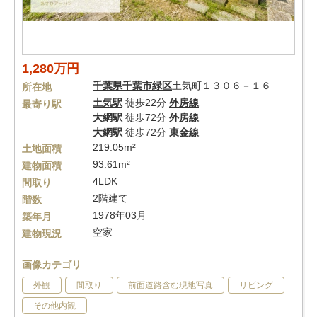
1,280万円
千葉県
千葉市緑区
土気町１３０６－１６
所在地
土気駅
徒歩22分
外房線
最寄り駅
大網駅
徒歩72分
外房線
大網駅
徒歩72分
東金線
219.05m²
土地面積
93.61m²
建物面積
4LDK
間取り
2階建て
階数
1978年03月
築年月
空家
建物現況
画像カテゴリ
外観
間取り
前面道路含む現地写真
リビング
その他内観