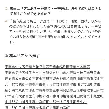
Q.
該当エリアにある一戸建て・一軒家は、条件で絞り込みをし
て探すことができますか？
A.
千葉市緑区にある一戸建て・一軒家は、価格、面積、駅から
の徒歩分をはじめとした基本的な絞り込み機能から、一戸建
て・一軒家に特化した立地、特徴、設備などのこだわり条件
での絞り込み機能で物件情報をお探しいただくことができま
す。
近隣エリアから探す
千葉市中央区
千葉市花見川区
千葉市稲毛区
千葉市若葉区
千葉市美浜区
銚子市
市川市
船橋市
館山市
木更津市
松戸市
野田市
茂原市
成田市
佐倉市
東金市
旭市
習志野市
柏市
勝浦市
市原市
流山市
八千代市
我孫子市
鴨川市
鎌ケ谷市
君津市
富津市
浦安市
四街道市
袖ケ浦市
八街市
印西市
白井市
富里市
南房総市
匝瑳市
香取市
山武市
いすみ市
大網白里市
印旛郡酒々井町
印旛郡栄町
山武郡九十九里町
山武郡芝山町
長生郡一宮町
長生郡睦沢町
長生郡長生村
長生郡白子町
夷隅郡大多喜町
夷隅郡御宿町