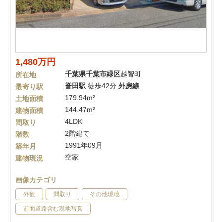
1,480万円
千葉県
千葉市緑区
越智町
所在地
誉田駅
徒歩42分
外房線
最寄り駅
179.94m²
土地面積
144.47m²
建物面積
4LDK
間取り
2階建て
階数
1991年09月
築年月
空家
建物現況
画像カテゴリ
外観
間取り
その他現地
前面道路含む現地写真