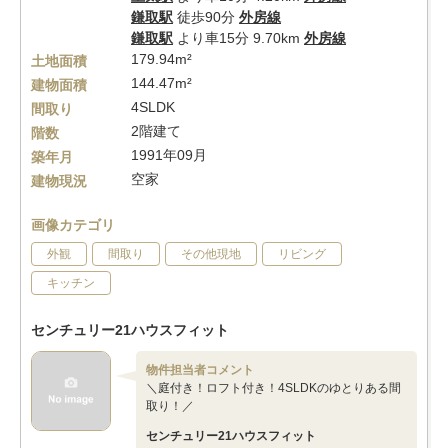
鎌取駅
徒歩90分
外房線
鎌取駅
より車15分 9.70km
外房線
179.94m²
土地面積
144.47m²
建物面積
4SLDK
間取り
2階建て
階数
1991年09月
築年月
空家
建物現況
画像カテゴリ
外観
間取り
その他現地
リビング
キッチン
センチュリー21ハウスフィット
物件担当者コメント
＼庭付き！ロフト付き！4SLDKのゆとりある間
取り！／
センチュリー21ハウスフィット