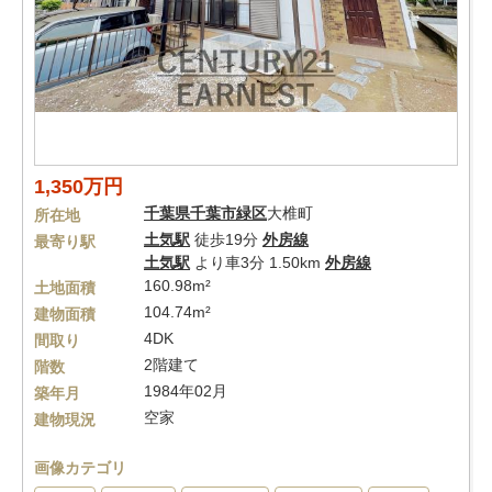
1,350万円
千葉県
千葉市緑区
大椎町
所在地
土気駅
徒歩19分
外房線
最寄り駅
土気駅
より車3分 1.50km
外房線
160.98m²
土地面積
104.74m²
建物面積
4DK
間取り
2階建て
階数
1984年02月
築年月
空家
建物現況
画像カテゴリ