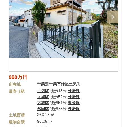
980万円
千葉県
千葉市緑区
土気町
所在地
土気駅
徒歩13分
外房線
最寄り駅
大網駅
徒歩52分
外房線
大網駅
徒歩51分
東金線
永田駅
徒歩75分
外房線
263.18m²
土地面積
96.05m²
建物面積