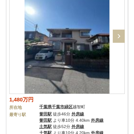
1,480万円
千葉県
千葉市緑区
越智町
所在地
誉田駅
徒歩46分
外房線
最寄り駅
誉田駅
より車10分 4.40km
外房線
土気駅
徒歩52分
外房線
土気駅
より車10分 4.20km
外房線