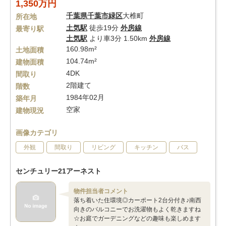
1,350万円
千葉県
千葉市緑区
大椎町
所在地
土気駅
徒歩19分
外房線
最寄り駅
土気駅
より車3分 1.50km
外房線
160.98m²
土地面積
104.74m²
建物面積
4DK
間取り
2階建て
階数
1984年02月
築年月
空家
建物現況
画像カテゴリ
外観
間取り
リビング
キッチン
バス
センチュリー21アーネスト
物件担当者コメント
落ち着いた住環境◎カーポート2台分付き♪南西
向きのバルコニーでお洗濯物もよく乾きますね
☆お庭でガーデニングなどの趣味も楽しめます