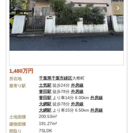
1,480万円
千葉県
千葉市緑区
大椎町
所在地
土気駅
徒歩24分
外房線
最寄り駅
誉田駅
徒歩78分
外房線
誉田駅
より車14分 6.00km
外房線
大網駅
徒歩78分
外房線
大網駅
より車15分 6.50km
外房線
200.53m²
土地面積
191.27m²
建物面積
7SLDK
間取り