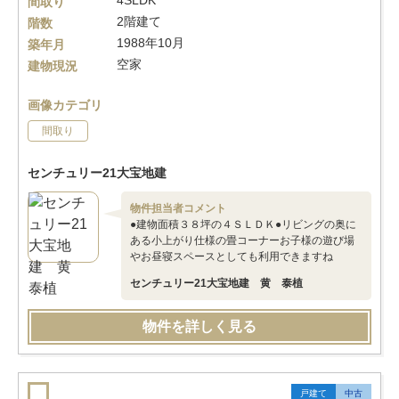
4SLDK
間取り
2階建て
階数
1988年10月
築年月
空家
建物現況
画像カテゴリ
間取り
センチュリー21大宝地建
物件担当者コメント
●建物面積３８坪の４ＳＬＤＫ●リビングの奥に
ある小上がり仕様の畳コーナーお子様の遊び場
やお昼寝スペースとしても利用できますね
センチュリー21大宝地建 黄 泰植
物件を詳しく見る
戸建て
中古