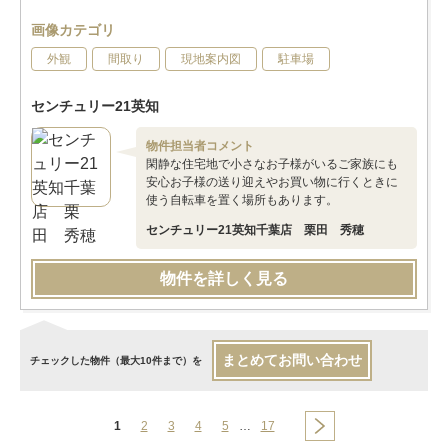
画像カテゴリ
外観
間取り
現地案内図
駐車場
センチュリー21英知
物件担当者コメント
閑静な住宅地で小さなお子様がいるご家族にも
安心お子様の送り迎えやお買い物に行くときに
使う自転車を置く場所もあります。
センチュリー21英知千葉店 栗田 秀穂
物件を詳しく見る
まとめてお問い合わせ
チェックした物件（最大10件まで）を
1
2
3
4
5
…
17