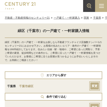
不動産・不動産情報のセンチュリー21
一戸建て・一軒家購入
関東
千葉県
緑区（千葉市）の一戸建て・一軒家購入情報
緑区（千葉市）の一戸建て・一軒家をお探しなら不動産フランチャイズ店舗数ナンバー1の
センチュリー21におまかせ下さい。お客様の住みたいエリア・条件の一戸建て・一軒家情
報を166件紹介しております。住みたい沿線・駅・地域や、ご希望に合った間取り、予算・
ご希望の家賃、徒歩時間などの条件から、ご希望に沿った一戸建て・一軒家情報を見つけ
ていただけます。お客様にご希望に沿うお部屋が見つかるようにお手伝いいたしますの
で、お気軽にご相談ください！
エリアから探す
変更
千葉県
千葉市緑区
条件で絞り込む