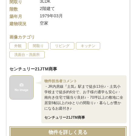
3LDK
間取り
2階建て
階数
1979年03月
築年月
空家
建物現況
画像カテゴリ
外観
間取り
リビング
キッチン
洗面台・洗面所
センチュリー21JTM商事
物件担当者コメント
・JR内房線『土気』駅まで徒歩13分♪・土気小
学校まで徒歩約6分で、お子様の通学も安心♪・
南向き住宅で陽当り良好♪・70坪以上の敷地に全
居室6帖以上のゆとりの間取り♪・暮らしが豊か
になるお庭付き♪
センチュリー21JTM商事
物件を詳しく見る