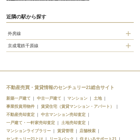
近隣の駅から探す
外房線
京成電鉄千原線
鎌取駅
学園前駅
誉田駅
おゆみ野駅
土気駅
不動産売買・賃貸情報のセンチュリー21総合サイト
新築一戸建て
中古一戸建て
マンション
土地
事業投資用物件
賃貸住宅（賃貸マンション・アパート）
不動産売却査定
中古マンション売却査定
一戸建て・一軒家売却査定
土地売却査定
マンションライブラリー
賃貸管理
店舗検索
センチュリー21とは
リースバック
住まいるサポート21