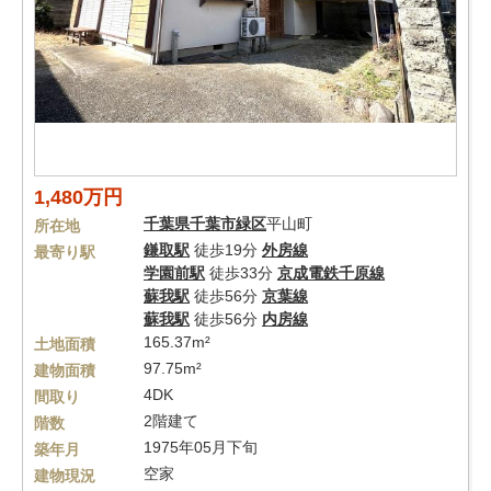
1,480万円
千葉県
千葉市緑区
平山町
所在地
鎌取駅
徒歩19分
外房線
最寄り駅
学園前駅
徒歩33分
京成電鉄千原線
蘇我駅
徒歩56分
京葉線
蘇我駅
徒歩56分
内房線
165.37m²
土地面積
97.75m²
建物面積
4DK
間取り
2階建て
階数
1975年05月下旬
築年月
空家
建物現況