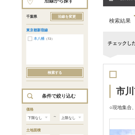
沿線から探す
千葉県
沿線を変更
検索結果
東京都新宿線
本八幡
（72）
チェックし
検索する
市川
条件で絞り込む
○現地集合
価格
～
土地面積