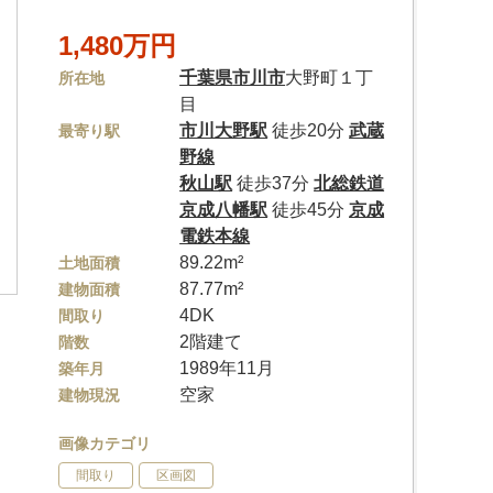
1,480万円
千葉県
市川市
大野町１丁
所在地
目
市川大野駅
徒歩20分
武蔵
最寄り駅
野線
秋山駅
徒歩37分
北総鉄道
京成八幡駅
徒歩45分
京成
電鉄本線
89.22m²
土地面積
87.77m²
建物面積
4DK
間取り
2階建て
階数
1989年11月
築年月
空家
建物現況
画像カテゴリ
間取り
区画図