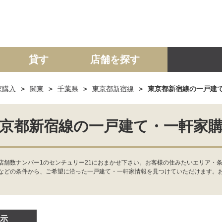
貸す
店舗を探す
家購入
関東
千葉県
東京都新宿線
東京都新宿線の一戸建
建て
マンション
土地
事業投資用
京都新宿線の一戸建て・一軒家
店舗数ナンバー1のセンチュリー21におまかせ下さい。お客様の住みたいエリア・条
などの条件から、ご希望に沿った一戸建て・一軒家情報を見つけていただけます。
示