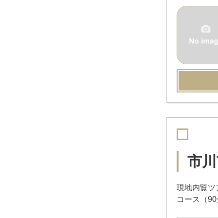
市川
現地内覧ツ
コース（9