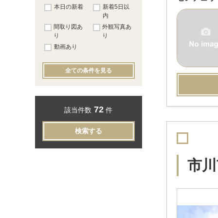
本日の新着
新着5日以
内
間取り図あ
外観写真あ
り
り
動画あり
全ての条件を見る
72
該当件数
件
検索する
市川