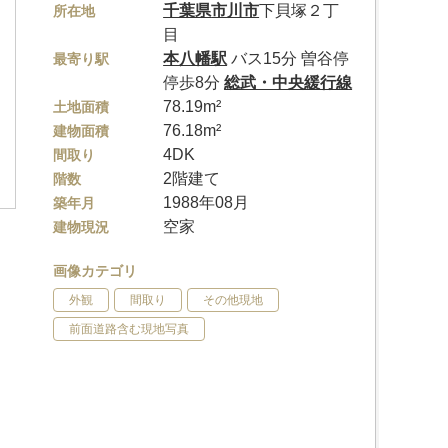
千葉県
市川市
下貝塚２丁
所在地
目
本八幡駅
バス15分 曽谷停
最寄り駅
停歩8分
総武・中央緩行線
78.19m²
土地面積
76.18m²
建物面積
4DK
間取り
2階建て
階数
1988年08月
築年月
空家
建物現況
画像カテゴリ
外観
間取り
その他現地
前面道路含む現地写真