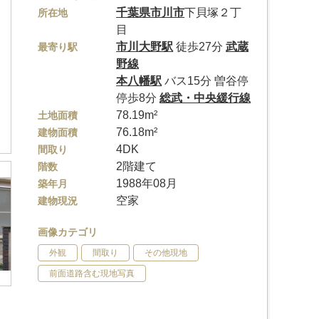
千葉県
市川市
下貝塚２丁
所在地
目
市川大野駅
徒歩27分
武蔵
最寄り駅
野線
本八幡駅
バス15分 曽谷停
停歩8分
総武・中央緩行線
78.19m²
土地面積
76.18m²
建物面積
4DK
間取り
2階建て
階数
1988年08月
築年月
空家
建物現況
画像カテゴリ
外観
間取り
その他現地
前面道路含む現地写真