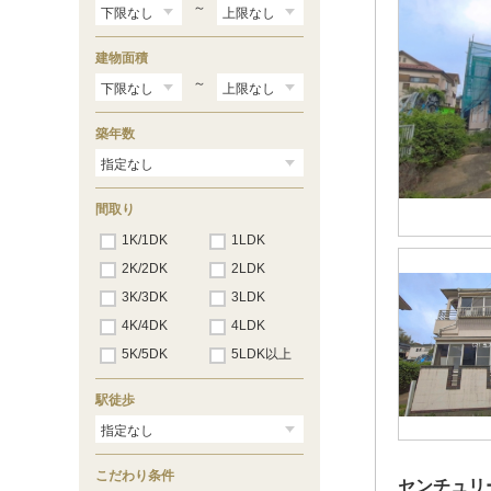
～
建物面積
～
築年数
間取り
1K/1DK
1LDK
2K/2DK
2LDK
3K/3DK
3LDK
4K/4DK
4LDK
5K/5DK
5LDK以上
駅徒歩
こだわり条件
センチュリ