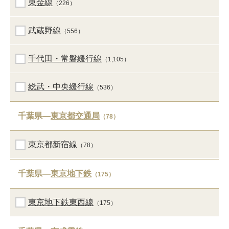
東金線
（226）
武蔵野線
（556）
千代田・常磐緩行線
（1,105）
総武・中央緩行線
（536）
千葉県―
東京都交通局
（78）
東京都新宿線
（78）
千葉県―
東京地下鉄
（175）
東京地下鉄東西線
（175）