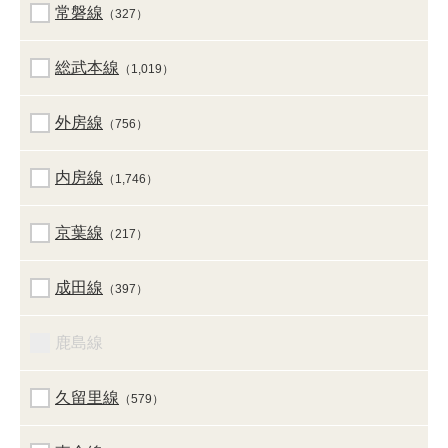
常磐線
（327）
総武本線
（1,019）
外房線
（756）
内房線
（1,746）
京葉線
（217）
成田線
（397）
鹿島線
久留里線
（579）