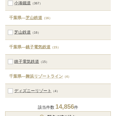
小湊鐵道
（367）
千葉県―
芝山鉄道
（16）
芝山鉄道
（16）
千葉県―
銚子電気鉄道
（15）
銚子電気鉄道
（15）
千葉県―
舞浜リゾートライン
（4）
ディズニーリゾート
（4）
14,856
該当件数
件