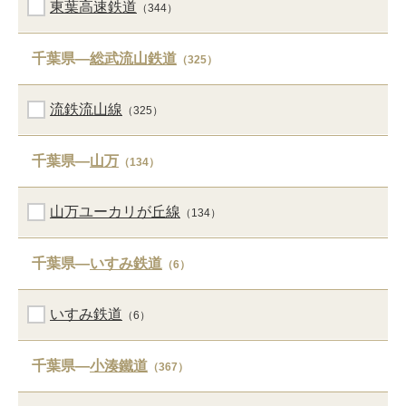
東葉高速鉄道
（344）
千葉県―
総武流山鉄道
（325）
流鉄流山線
（325）
千葉県―
山万
（134）
山万ユーカリが丘線
（134）
千葉県―
いすみ鉄道
（6）
いすみ鉄道
（6）
千葉県―
小湊鐵道
（367）