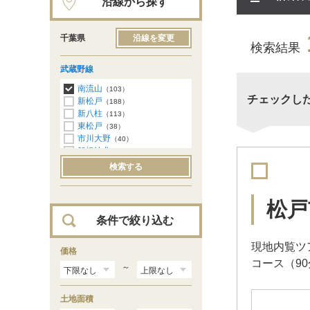
沿線から探す
千葉県
沿線を変更
検索結果
武蔵野線
南流山
（103）
チェックし
新松戸
（188）
新八柱
（113）
東松戸
（38）
市川大野
（40）
船橋法典
（43）
西船橋
（23）
検索する
松戸
条件で絞り込む
現地内覧ツ
価格
コース（9
～
土地面積