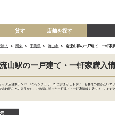
貸す
店舗を探す
家購入
関東
千葉県
流山市
南流山駅の一戸建て・一軒家
建て
マンション
土地
事業投資用
流山駅の一戸建て・一軒家購入
イズ店舗数ナンバー1のセンチュリー21におまかせ下さい。お客様の住みたいエリ
徒歩時間などの条件から、ご希望に沿った一戸建て・一軒家情報を見つけていただ
示