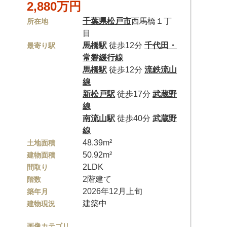
2,880万円
千葉県
松戸市
西馬橋１丁
所在地
目
馬橋駅
徒歩12分
千代田・
最寄り駅
常磐緩行線
馬橋駅
徒歩12分
流鉄流山
線
新松戸駅
徒歩17分
武蔵野
線
南流山駅
徒歩40分
武蔵野
線
48.39m²
土地面積
50.92m²
建物面積
2LDK
間取り
2階建て
階数
2026年12月上旬
築年月
建築中
建物現況
画像カテゴリ