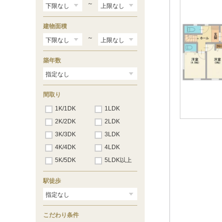
～
建物面積
～
築年数
間取り
1K/1DK
1LDK
2K/2DK
2LDK
3K/3DK
3LDK
4K/4DK
4LDK
5K/5DK
5LDK以上
駅徒歩
こだわり条件