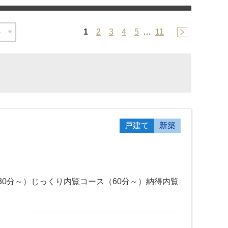
1
2
3
4
5
…
11
戸建て
新築
0分～）じっくり内覧コース（60分～）納得内覧