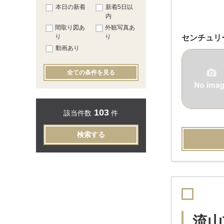
本日の新着
新着5日以
内
間取り図あ
外観写真あ
り
り
センチュリ
動画あり
全ての条件を見る
103
該当件数
件
検索する
流山