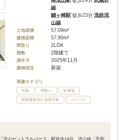
南流山駅
徒歩24分
武蔵野
線
鰭ヶ崎駅
徒歩23分
流鉄流
山線
57.09m²
土地面積
57.90m²
建物面積
2LDK
間取り
2階建て
階数
2025年11月
築年月
新築
建物現況
画像カテゴリ
外観
間取り
駐車場
前面道路含む現地写真
リビング
「流山セントラルパーク」駅徒歩14分。流山線「平和