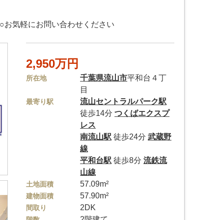
○お気軽にお問い合わせください
2,950万円
千葉県
流山市
平和台４丁
所在地
目
流山セントラルパーク駅
最寄り駅
徒歩14分
つくばエクスプ
レス
南流山駅
徒歩24分
武蔵野
線
平和台駅
徒歩8分
流鉄流
山線
57.09m²
土地面積
57.90m²
建物面積
2DK
間取り
2階建て
階数