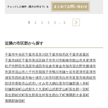
まとめてお問い合わせ
チェックした物件（最大10件まで）を
1
2
3
4
5
…
8
近隣の市区郡から探す
千葉市中央区
千葉市花見川区
千葉市稲毛区
千葉市若葉区
千葉市緑区
千葉市美浜区
銚子市
市川市
船橋市
館山市
木更津市
松戸市
野田市
茂原市
成田市
佐倉市
東金市
旭市
習志野市
勝浦市
市原市
流山市
八千代市
我孫子市
鴨川市
鎌ケ谷市
君津市
富津市
浦安市
四街道市
袖ケ浦市
八街市
印西市
白井市
富里市
南房総市
匝瑳市
香取市
山武市
いすみ市
大網白里市
印旛郡酒々井町
印旛郡栄町
山武郡九十九里町
山武郡芝山町
長生郡一宮町
長生郡睦沢町
長生郡長生村
長生郡白子町
夷隅郡大多喜町
夷隅郡御宿町