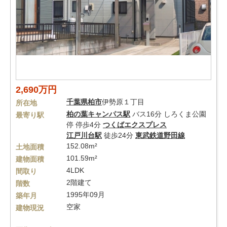
2,690万円
千葉県
柏市
伊勢原１丁目
所在地
柏の葉キャンパス駅
バス16分 しろくま公園
最寄り駅
停 停歩4分
つくばエクスプレス
江戸川台駅
徒歩24分
東武鉄道野田線
152.08m²
土地面積
101.59m²
建物面積
4LDK
間取り
2階建て
階数
1995年09月
築年月
空家
建物現況