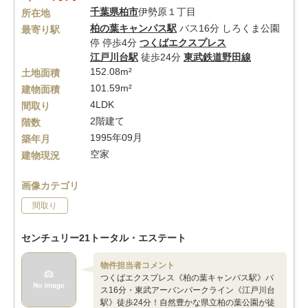
千葉県
柏市
伊勢原１丁目
所在地
柏の葉キャンパス駅
バス16分 しろくま公園
最寄り駅
停 停歩4分
つくばエクスプレス
江戸川台駅
徒歩24分
東武鉄道野田線
152.08m²
土地面積
101.59m²
建物面積
4LDK
間取り
2階建て
階数
1995年09月
築年月
空家
建物現況
画像カテゴリ
間取り
センチュリー21トータル・エステート
物件担当者コメント
つくばエクスプレス《柏の葉キャンパス駅》バ
ス16分・東武アーバンパークライン《江戸川台
駅》徒歩24分！自然豊かな県立柏の葉公園が徒