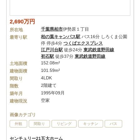
2,690万円
千葉県
柏市
伊勢原１丁目
所在地
柏の葉キャンパス駅
バス16分 しろくま公園
最寄り駅
停 停歩4分
つくばエクスプレス
江戸川台駅
徒歩24分
東武鉄道野田線
初石駅
徒歩37分
東武鉄道野田線
152.08m²
土地面積
101.59m²
建物面積
4LDK
間取り
2階建て
階数
1995年09月
築年月
空家
建物現況
画像カテゴリ
外観
間取り
リビング
キッチン
バス
センチュリー21五大ホーム