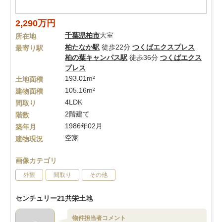
2,290万円
千葉県
柏市
大室
所在地
柏たなか駅
徒歩22分
つくばエクスプレス
最寄り駅
柏の葉キャンパス駅
徒歩36分
つくばエクス
プレス
193.01m²
土地面積
105.16m²
建物面積
4LDK
間取り
2階建て
階数
1986年02月
築年月
空家
建物現況
画像カテゴリ
外観
間取り
その他
センチュリー21共栄土地
物件担当者コメント