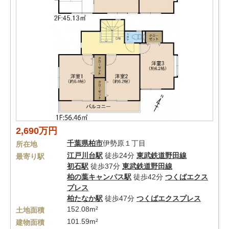
2,690万円
千葉県
柏市
伊勢原１丁目
所在地
江戸川台駅
徒歩24分
東武鉄道野田線
最寄り駅
初石駅
徒歩37分
東武鉄道野田線
柏の葉キャンパス駅
徒歩42分
つくばエクス
プレス
柏たなか駅
徒歩47分
つくばエクスプレス
152.08m²
土地面積
101.59m²
建物面積