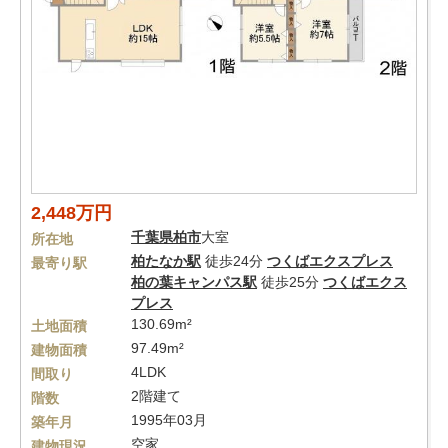
2,448万円
千葉県
柏市
大室
所在地
柏たなか駅
徒歩24分
つくばエクスプレス
最寄り駅
柏の葉キャンパス駅
徒歩25分
つくばエクス
プレス
130.69m²
土地面積
97.49m²
建物面積
4LDK
間取り
2階建て
階数
1995年03月
築年月
空家
建物現況