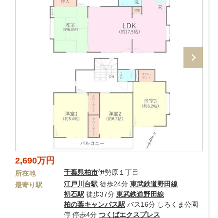
2,690万円
千葉県
柏市
伊勢原１丁目
所在地
江戸川台駅
徒歩24分
東武鉄道野田線
最寄り駅
初石駅
徒歩37分
東武鉄道野田線
柏の葉キャンパス駅
バス16分 しろくま公園
停 停歩4分
つくばエクスプレス