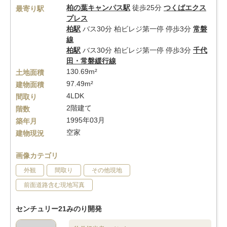
柏の葉キャンパス駅
徒歩25分
つくばエクス
最寄り駅
プレス
柏駅
バス30分 柏ビレジ第一停 停歩3分
常磐
線
柏駅
バス30分 柏ビレジ第一停 停歩3分
千代
田・常磐緩行線
130.69m²
土地面積
97.49m²
建物面積
4LDK
間取り
2階建て
階数
1995年03月
築年月
空家
建物現況
画像カテゴリ
外観
間取り
その他現地
前面道路含む現地写真
センチュリー21みのり開発