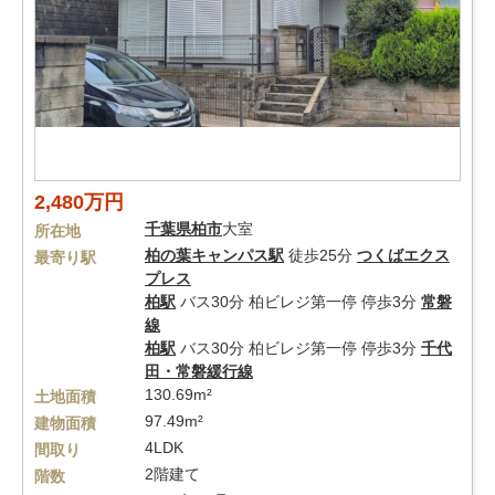
2,480万円
千葉県
柏市
大室
所在地
柏の葉キャンパス駅
徒歩25分
つくばエクス
最寄り駅
プレス
柏駅
バス30分 柏ビレジ第一停 停歩3分
常磐
線
柏駅
バス30分 柏ビレジ第一停 停歩3分
千代
田・常磐緩行線
130.69m²
土地面積
97.49m²
建物面積
4LDK
間取り
2階建て
階数