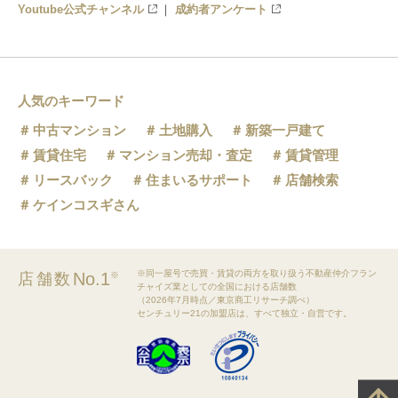
Youtube公式チャンネル
成約者アンケート
人気のキーワード
中古マンション
土地購入
新築一戸建て
賃貸住宅
マンション売却・査定
賃貸管理
リースバック
住まいるサポート
店舗検索
ケインコスギさん
※同一屋号で売買・賃貸の両方を取り扱う不動産仲介フラン
No.1
店舗数
※
チャイズ業としての全国における店舗数
（2026年7月時点／東京商工リサーチ調べ）
センチュリー21の加盟店は、すべて独立・自営です。