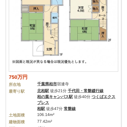
750万円
千葉県
柏市
宿連寺
所在地
北柏駅
徒歩21分
千代田・常磐緩行線
最寄り駅
柏の葉キャンパス駅
徒歩40分
つくばエクス
プレス
柏駅
徒歩47分
常磐線
106.14m²
土地面積
77.42m²
建物面積