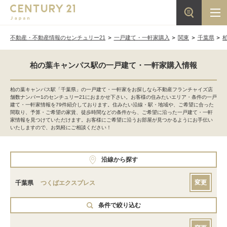
不動産・不動産情報のセンチュリー21
一戸建て・一軒家購入
関東
千葉県
柏の葉キャンパス駅の一戸建て・一軒家購入情報
柏の葉キャンパス駅「千葉県」の一戸建て・一軒家をお探しなら不動産フランチャイズ店
舗数ナンバー1のセンチュリー21におまかせ下さい。お客様の住みたいエリア・条件の一戸
建て・一軒家情報を79件紹介しております。住みたい沿線・駅・地域や、ご希望に合った
間取り、予算・ご希望の家賃、徒歩時間などの条件から、ご希望に沿った一戸建て・一軒
家情報を見つけていただけます。お客様にご希望に沿うお部屋が見つかるようにお手伝い
いたしますので、お気軽にご相談ください！
沿線から探す
変更
千葉県
つくばエクスプレス
条件で絞り込む