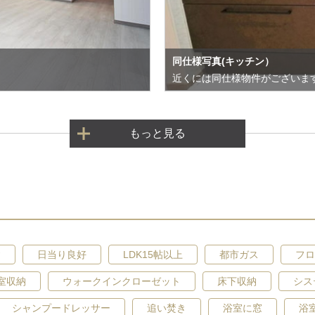
同仕様写真(キッチン）
近くには同仕様物件がございま
もっと見る
建
日当り良好
LDK15帖以上
都市ガス
フロ
室収納
ウォークインクローゼット
床下収納
シス
シャンプードレッサー
追い焚き
浴室に窓
浴