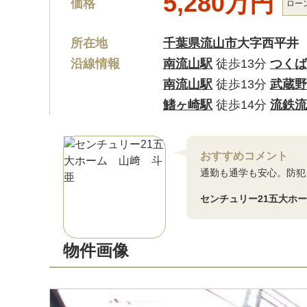
5,280万円
価格
ロー
所在地
千葉県流山市
大字西平井
沿線情報
南流山駅
徒歩13分
つくば
南流山駅
徒歩13分
武蔵野
鰭ヶ崎駅
徒歩14分
流鉄流
おすすめコメント
通勤も通学も安心。防犯
センチュリー21五大ホ
物件画像