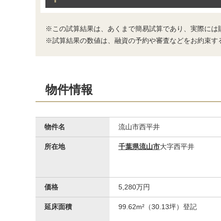
完成予想図(内観)
シャワートイレ一体型でオールシーズン関…
※この試算結果は、あくまで簡易試算であり、実際には
※試算結果の数値は、融資の予約や審査などをお約束す
物件情報
物件名
流山市西平井
完成予想図(内観)
所在地
千葉県流山市
大字西平井
収納力豊かなコの字型のシューズボックス…
価格
5,280万円
延床面積
99.62m²（30.13坪）登記