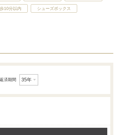
歩10分以内
シューズボックス
完成予想図(内観)
洗面台は忙しい朝でも身だしなみを整えや…
返済期間