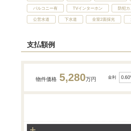
バルコニー有
TVインターホン
防犯カ
公営水道
下水道
全室2面採光
支払額例
同仕様写真(浴室）
近くには同仕様物件がございますので、内…
5,280
金利
物件価格
万円