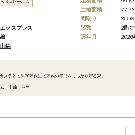
建物面積
99.6
ン
シミュレーション
土地面積
77.7
間取り
3LDK
階数
2階
エクスプレス
築年月
202
線
山線
カメラと地盤20年保証で家族の毎日をしっかり守る家。
ーム 山﨑 斗亜