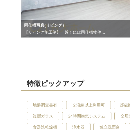
同仕様写真(リビング）
【リビング施工例】 近くには同仕様物件…
特徴ピックアップ
地盤調査書有
２沿線以上利用可
2階
複層ガラス
24時間換気システム
全居
食器洗乾燥機
浄水器
独立洗面台