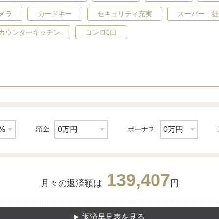
メラ
カードキー
セキュリティ充実
スーパー 徒
カウンターキッチン
コンロ3口
頭金
ボーナス
139,407
月々の返済額は
円
返済早見表を見る