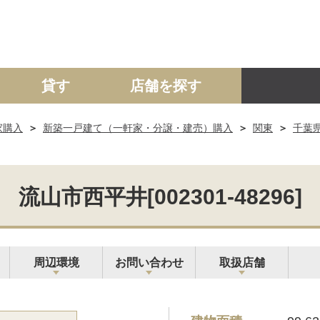
貸す
店舗を探す
家購入
新築一戸建て（一軒家・分譲・建売）購入
関東
千葉
建て
マンション
土地
事業投資用
流山市西平井[002301-48296]
周辺環境
お問い合わせ
取扱店舗