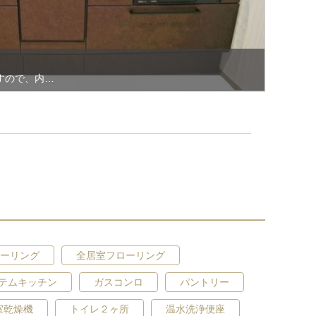
すので、内…
同仕様写真(内観)
ーリング
全居室フローリング
【洋室施工例】 近くには同仕様物件が…
テムキッチン
ガスコンロ
パントリー
室乾燥機
トイレ２ヶ所
温水洗浄便座