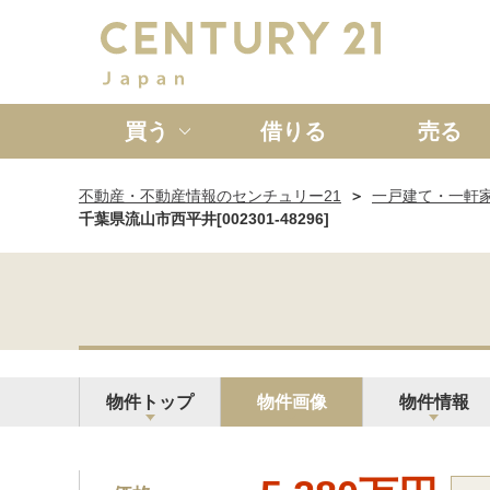
買う
借りる
売る
不動産・不動産情報のセンチュリー21
一戸建て・一軒
新築一戸建て
中古一戸
千葉県流山市西平井[002301-48296]
物件トップ
物件画像
物件情報