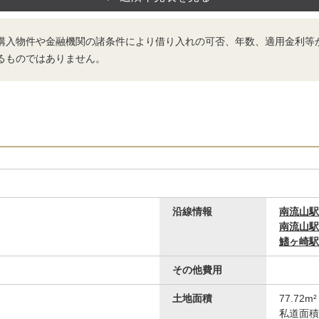
購入物件や金融機関の諸条件により借り入れの可否、年数、適用金利等
るものではありません。
その他現地
沿線情報
南流山駅
物件のご提案から現地へのご案内、ご契約…
南流山駅
鰭ヶ崎駅
その他費用
土地面積
77.72
私道面積：