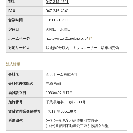
TEL
047-345-4311
FAX
047-345-4341
営業時間
10:00～18:00
定休日
火曜日、水曜日
ホームページ
http://www.c21godai.co.jp/
対応サービス
駅徒歩5分以内 キッズコーナー 駐車場完備
法人情報
会社名
五大ホーム株式会社
会社代表者氏名
高橋 秀輔
会社設立日
1983年02月17日
免許番号
千葉県知事(11)第7630号
賃貸管理業登録番号
（01）第005188号
所属団体
(一社)千葉県宅地建物取引業協会
(公社)首都圏不動産公正取引協議会加盟