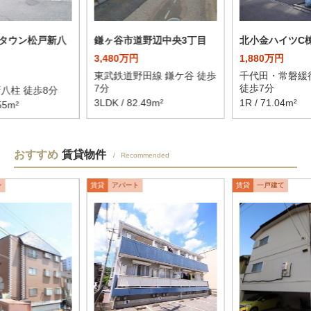
タウン松戸新八
鎌ヶ谷市道野辺中央3丁目
北小金ハイツC
3,480万円
1,880万円
東武鉄道野田線 鎌ケ谷 徒歩
千代田・常磐緩
7分
徒歩7分
八柱 徒歩8分
3LDK / 82.49m²
1R / 71.04m²
55m²
おすすめ
賃貸物件
Recommended
ン
賃貸
アパート
賃貸
一戸建て