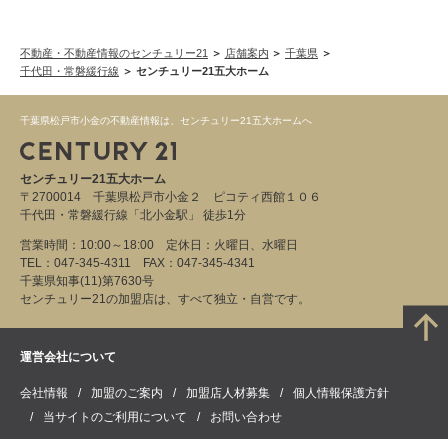
不動産・不動産情報のセンチュリー21
店舗案内
千葉県
千代田・常磐緩行線
センチュリー21五大ホーム
千葉県松戸市小金の不動産情報は、センチュリー21五大ホームへ
センチュリー21五大ホーム
〒2700014 千葉県松戸市小金２ ピコティ西館１０６
千代田・常磐緩行線「北小金駅」 徒歩1分
営業時間：10:00～18:00 定休日：火曜日、水曜日
TEL：047-345-4311 FAX：047-345-4341
千葉県知事(11)第7630号
センチュリー21の加盟店は、すべて独立・自営です。
運営会社について
会社情報
加盟のご案内
加盟店人材募集
個人情報保護方針
当サイトのご利用について
お問い合わせ