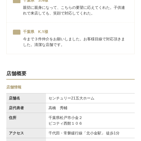
千葉県 S.N様
親切に親身になって、こちらの要望に応えてくれた。子供連
れで来店しても、笑顔で対応してくれた。
千葉県 K.Y様
今まで３件仲介をお願いしました。お客様目線で対応頂きま
した。清潔な店舗です。
店舗概要
店舗情報
店舗名
センチュリー21五大ホーム
店代表者
高橋 秀輔
住所
千葉県松戸市小金２
ピコティ西館１０６
アクセス
千代田・常磐緩行線「北小金駅」 徒歩1分