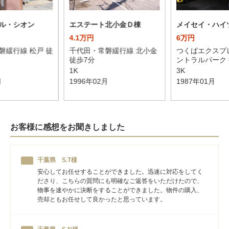
ル・シオン
エステート北小金Ｄ棟
メイセイ・ハイ
4.1万円
6万円
磐緩行線 松戸 徒
千代田・常磐緩行線 北小金
つくばエクスプ
徒歩7分
ントラルパーク 
1K
3K
月
1996年02月
1987年01月
お客様に感想をお聞きしました
千葉県 S.T様
安心してお任せすることができました。迅速に対応をしてく
ださり、こちらの質問にも明確なご返答をいただけたので、
物事を速やかに決断をすることができました。物件の購入、
売却ともお任せして良かったと思っています。