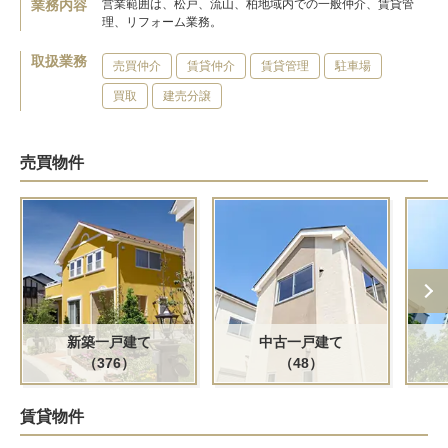
業務内容
営業範囲は、松戸、流山、柏地域内での一般仲介、賃貸管
理、リフォーム業務。
取扱業務
売買仲介
賃貸仲介
賃貸管理
駐車場
買取
建売分譲
売買物件
新築一戸建て
中古一戸建て
（376）
（48）
賃貸物件