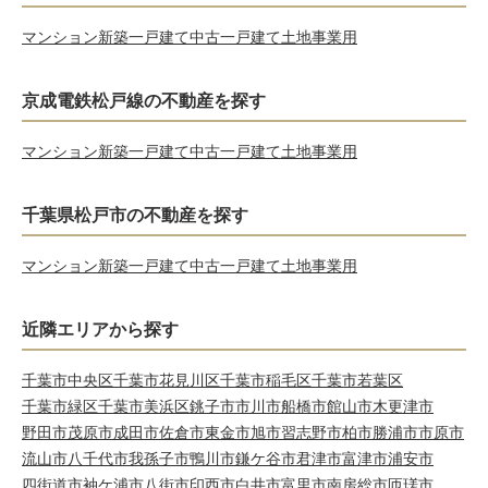
マンション
新築一戸建て
中古一戸建て
土地
事業用
京成電鉄松戸線の不動産を探す
マンション
新築一戸建て
中古一戸建て
土地
事業用
千葉県松戸市の不動産を探す
マンション
新築一戸建て
中古一戸建て
土地
事業用
近隣エリアから探す
千葉市中央区
千葉市花見川区
千葉市稲毛区
千葉市若葉区
千葉市緑区
千葉市美浜区
銚子市
市川市
船橋市
館山市
木更津市
野田市
茂原市
成田市
佐倉市
東金市
旭市
習志野市
柏市
勝浦市
市原市
流山市
八千代市
我孫子市
鴨川市
鎌ケ谷市
君津市
富津市
浦安市
四街道市
袖ケ浦市
八街市
印西市
白井市
富里市
南房総市
匝瑳市