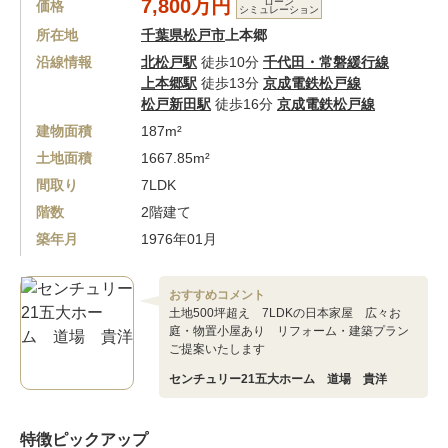
7,800万円
ローン
価格
シミュレーション
所在地
千葉県松戸市
上本郷
沿線情報
北松戸駅
徒歩10分
千代田・常磐緩行線
上本郷駅
徒歩13分
京成電鉄松戸線
松戸新田駅
徒歩16分
京成電鉄松戸線
建物面積
187m²
土地面積
1667.85m²
間取り
7LDK
階数
2階建て
築年月
1976年01月
おすすめコメント
土地500坪超え 7LDKの日本家屋 広々お
庭・物置小屋あり リフォーム・建築プラン
ご提案いたします
センチュリー21五大ホーム 道場 貴洋
特徴ピックアップ