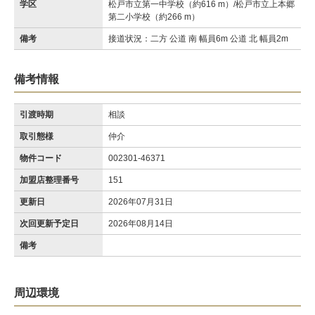
学区
松戸市立第一中学校（約616 m）/松戸市立上本郷
第二小学校（約266 m）
備考
接道状況：二方 公道 南 幅員6m 公道 北 幅員2m
備考情報
引渡時期
相談
取引態様
仲介
物件コード
002301-46371
加盟店整理番号
151
更新日
2026年07月31日
次回更新予定日
2026年08月14日
備考
周辺環境