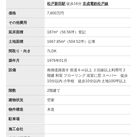
松戸新田駅
徒歩16分
京成電鉄松戸線
価格
7,800万円
その他費用
延床面積
187m²（56.56坪）登記
土地面積
1667.85m²（504.52坪）公簿
間取り・向き
7LDK
築年月
1976年01月
設備
南側道路面す 前道６ｍ以上 ２沿線以上利用可 2
階建 和室 フローリング 浴室に窓 スーパー 徒歩
10分以内 小学校 徒歩10分以内 土地100坪以上
階数
2階建て
建物状況
空家
物件構造
木造
駐車場
施工会社