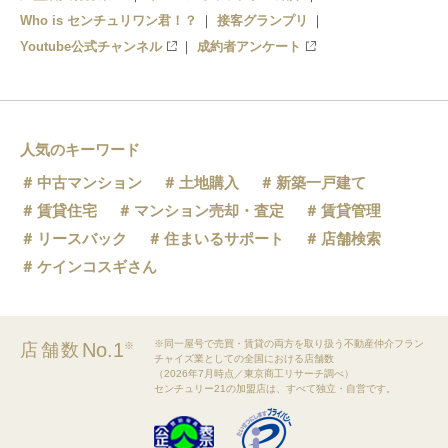
Who is センチュリワン君！？
接客グランプリ
Youtube公式チャンネル
成約者アンケート
人気のキーワード
中古マンション
土地購入
新築一戸建て
賃貸住宅
マンション売却・査定
賃貸管理
リースバック
住まいるサポート
店舗検索
ケインコスギさん
※同一屋号で売買・賃貸の両方を取り扱う不動産仲介フラン
No.1
店舗数
※
チャイズ業としての全国における店舗数
（2026年7月時点／東京商工リサーチ調べ）
センチュリー21の加盟店は、すべて独立・自営です。