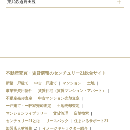
東武鉄道野田線
矢切駅
五香駅
北小金駅
六実駅
秋山駅
常盤平駅
東松戸駅
八柱駅
松飛台駅
みのり台駅
松戸新田駅
上本郷駅
不動産売買・賃貸情報のセンチュリー21総合サイト
松戸駅
新築一戸建て
中古一戸建て
マンション
土地
事業投資用物件
賃貸住宅（賃貸マンション・アパート）
不動産売却査定
中古マンション売却査定
一戸建て・一軒家売却査定
土地売却査定
マンションライブラリー
賃貸管理
店舗検索
センチュリー21とは
リースバック
住まいるサポート21
加盟店人材募集
イメージキャラクター紹介