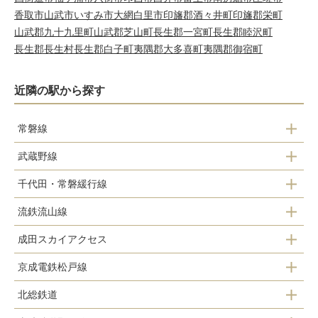
香取市
山武市
いすみ市
大網白里市
印旛郡酒々井町
印旛郡栄町
山武郡九十九里町
山武郡芝山町
長生郡一宮町
長生郡睦沢町
長生郡長生村
長生郡白子町
夷隅郡大多喜町
夷隅郡御宿町
近隣の駅から探す
常磐線
武蔵野線
松戸駅
千代田・常磐緩行線
新松戸駅
流鉄流山線
松戸駅
新八柱駅
成田スカイアクセス
馬橋駅
北松戸駅
東松戸駅
京成電鉄松戸線
東松戸駅
幸谷駅
馬橋駅
北総鉄道
元山駅
小金城趾駅
新松戸駅