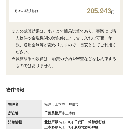
205,943
月々の返済額は
円
※この試算結果は、あくまで簡易試算であり、実際には購
入物件や金融機関の諸条件により借り入れの可否、年
数、適用金利等が変わりますので、目安としてご利用く
ださい。
※試算結果の数値は、融資の予約や審査などをお約束する
ものではありません。
物件情報
物件名
松戸市上本郷 戸建て
所在地
千葉県松戸市
上本郷
沿線情報
北松戸駅
徒歩10分
千代田・常磐緩行線
上本郷駅
徒歩13分
京成電鉄松戸線