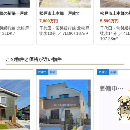
郷の新築一戸建
松戸市上本郷 戸建て
松戸市上本郷の
7,800万円
5,599万円
磐緩行線 北松戸
千代田・常磐緩行線 北松戸
千代田・常磐緩
3LDK /
徒歩10分 ／ 7LDK / 187m²
徒歩14分 ／ 4LD
107.23m²
この物件と価格が近い物件
戸建て
新築
戸建て
新築