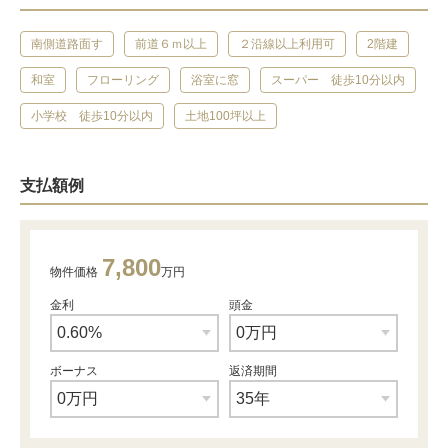
南側道路面す
前道６ｍ以上
２沿線以上利用可
2階建
和室
フローリング
浴室に窓
スーパー 徒歩10分以内
小学校 徒歩10分以内
土地100坪以上
支払額例
7,800
物件価格
万円
金利
頭金
ボーナス
返済期間