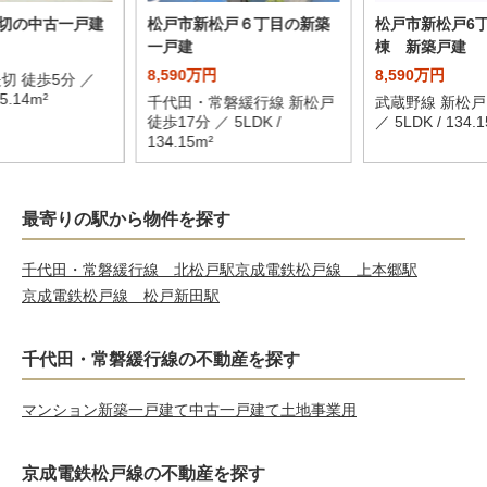
切の中古一戸建
松戸市新松戸６丁目の新築
松戸市新松戸6
一戸建
棟 新築戸建
8,590万円
8,590万円
切 徒歩5分 ／
05.14m²
千代田・常磐緩行線 新松戸
武蔵野線 新松戸
徒歩17分 ／ 5LDK /
／ 5LDK / 134.1
134.15m²
最寄りの駅から物件を探す
千代田・常磐緩行線 北松戸駅
京成電鉄松戸線 上本郷駅
京成電鉄松戸線 松戸新田駅
千代田・常磐緩行線の不動産を探す
マンション
新築一戸建て
中古一戸建て
土地
事業用
京成電鉄松戸線の不動産を探す