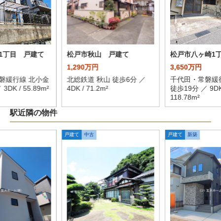
1丁目 戸建て
松戸市秋山 戸建て
松戸市八ヶ崎1
1,290万円
3,650万円
磐緩行線 北小金
北総鉄道 秋山 徒歩6分 ／
千代田・常磐緩
3DK / 55.89m²
4DK / 71.2m²
徒歩19分 ／ 9DK
118.78m²
駅近隣の物件
戸建て
中古
戸建て
新築