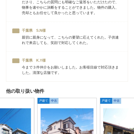
ださり、こちらの質問にも明確なご返答をいただけたので、
物事を速やかに決断をすることができました。物件の購入、
売却ともお任せして良かったと思っています。
千葉県 S.N様
親切に親身になって、こちらの要望に応えてくれた。子供連
れで来店しても、笑顔で対応してくれた。
千葉県 K.Y様
今まで３件仲介をお願いしました。お客様目線で対応頂きま
した。清潔な店舗です。
他の取り扱い物件
戸建て
中古
戸建て
中古