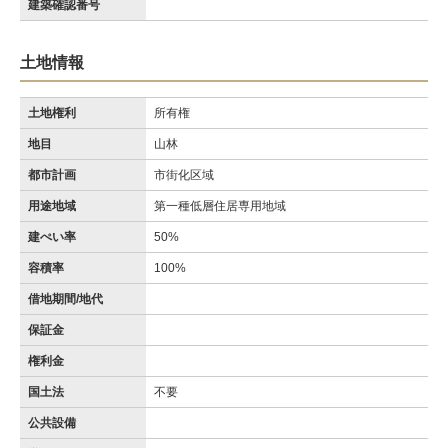
建築確認番号
土地情報
土地権利
所有権
地目
山林
都市計画
市街化区域
用途地域
第一種低層住居専用地域
建ぺい率
50%
容積率
100%
借地期間/地代
保証金
権利金
国土法
不要
公共設備