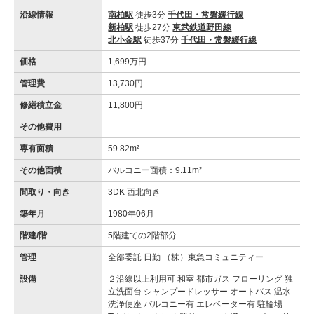
沿線情報
南柏駅
徒歩3分
千代田・常磐緩行線
新柏駅
徒歩27分
東武鉄道野田線
北小金駅
徒歩37分
千代田・常磐緩行線
価格
1,699万円
管理費
13,730円
修繕積立金
11,800円
その他費用
専有面積
59.82m²
その他面積
バルコニー面積：9.11m²
間取り・向き
3DK 西北向き
築年月
1980年06月
階建/階
5階建ての2階部分
管理
全部委託 日勤 （株）東急コミュニティー
設備
２沿線以上利用可 和室 都市ガス フローリング 独
立洗面台 シャンプードレッサー オートバス 温水
洗浄便座 バルコニー有 エレベーター有 駐輪場