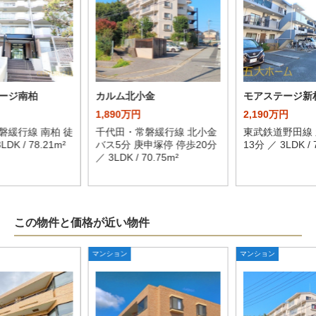
ージ南柏
カルム北小金
モアステージ新
1,890万円
2,190万円
磐緩行線 南柏 徒
千代田・常磐緩行線 北小金
東武鉄道野田線 
DK / 78.21m²
バス5分 庚申塚停 停歩20分
13分 ／ 3LDK / 
／ 3LDK / 70.75m²
この物件と価格が近い物件
マンション
マンション