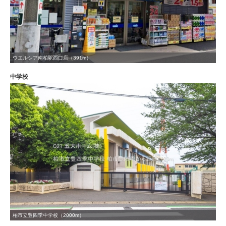
ウエルシア南柏駅西口店（391m）
中学校
柏市立豊四季中学校（2000m）