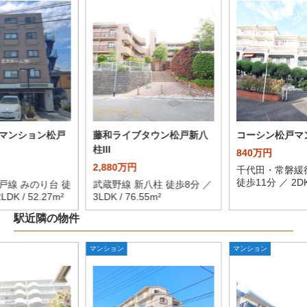
マンション松戸
藤和ライブタウン松戸新八
コーシン松戸マ
柱III
840万円
2,880万円
千代田・常磐緩
徒歩11分 ／ 2DK 
戸線 みのり台 徒
武蔵野線 新八柱 徒歩8分 ／
DK / 52.27m²
3LDK / 76.55m²
駅近隣の物件
マンション
マンション