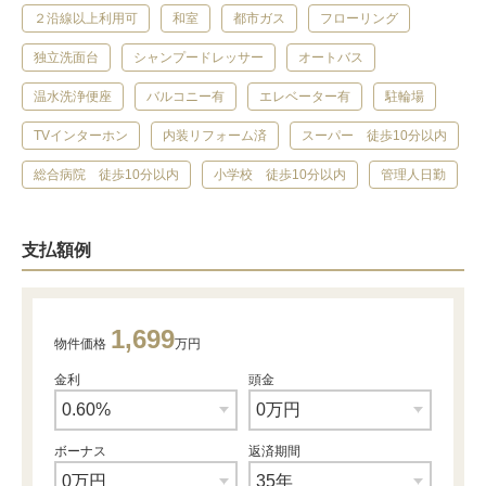
２沿線以上利用可
和室
都市ガス
フローリング
独立洗面台
シャンプードレッサー
オートバス
温水洗浄便座
バルコニー有
エレベーター有
駐輪場
TVインターホン
内装リフォーム済
スーパー 徒歩10分以内
総合病院 徒歩10分以内
小学校 徒歩10分以内
管理人日勤
支払額例
1,699
物件価格
万円
金利
頭金
ボーナス
返済期間