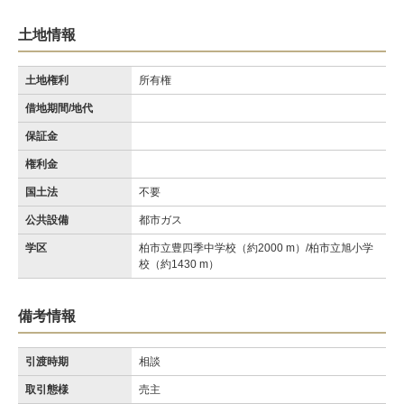
土地情報
土地権利
所有権
借地期間/地代
保証金
権利金
国土法
不要
公共設備
都市ガス
学区
柏市立豊四季中学校（約2000 m）/柏市立旭小学
校（約1430 m）
備考情報
引渡時期
相談
取引態様
売主