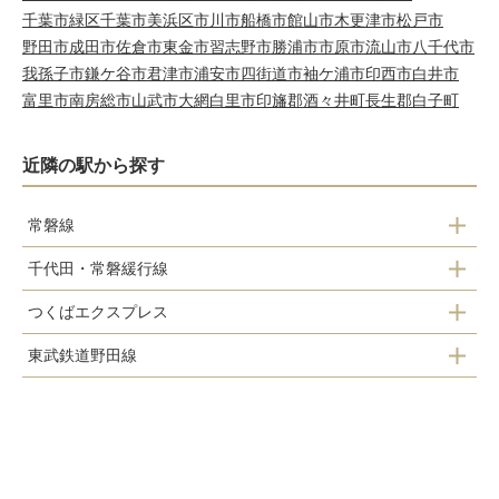
千葉市緑区
千葉市美浜区
市川市
船橋市
館山市
木更津市
松戸市
野田市
成田市
佐倉市
東金市
習志野市
勝浦市
市原市
流山市
八千代市
我孫子市
鎌ケ谷市
君津市
浦安市
四街道市
袖ケ浦市
印西市
白井市
富里市
南房総市
山武市
大網白里市
印旛郡酒々井町
長生郡白子町
近隣の駅から探す
常磐線
千代田・常磐緩行線
柏駅
つくばエクスプレス
南柏駅
東武鉄道野田線
柏の葉キャンパス駅
柏駅
高柳駅
柏たなか駅
北柏駅
逆井駅
増尾駅