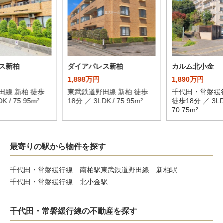
ス新柏
ダイアパレス新柏
カルム北小金
1,898万円
1,890万円
田線 新柏 徒歩
東武鉄道野田線 新柏 徒歩
千代田・常磐緩
K / 75.95m²
18分 ／ 3LDK / 75.95m²
徒歩18分 ／ 3LD
70.75m²
最寄りの駅から物件を探す
千代田・常磐緩行線 南柏駅
東武鉄道野田線 新柏駅
千代田・常磐緩行線 北小金駅
千代田・常磐緩行線の不動産を探す