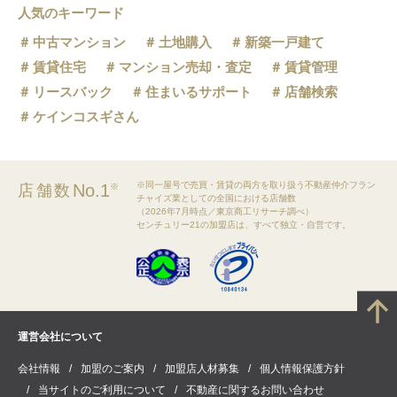
人気のキーワード
中古マンション
土地購入
新築一戸建て
賃貸住宅
マンション売却・査定
賃貸管理
リースバック
住まいるサポート
店舗検索
ケインコスギさん
※同一屋号で売買・賃貸の両方を取り扱う不動産仲介フラン
No.1
店舗数
※
チャイズ業としての全国における店舗数
（2026年7月時点／東京商工リサーチ調べ）
センチュリー21の加盟店は、すべて独立・自営です。
運営会社について
会社情報
加盟のご案内
加盟店人材募集
個人情報保護方針
当サイトのご利用について
不動産に関するお問い合わせ