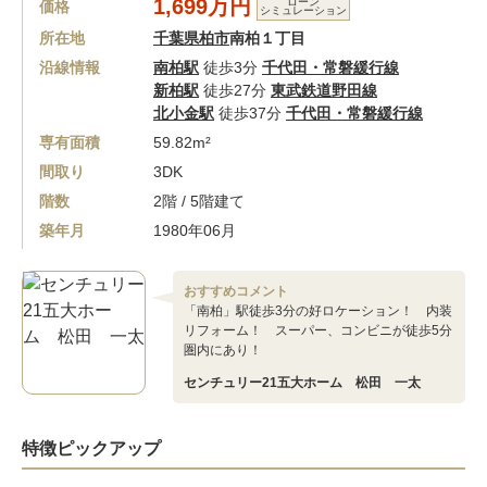
1,699万円
ローン
価格
シミュレーション
所在地
千葉県柏市
南柏１丁目
沿線情報
南柏駅
徒歩3分
千代田・常磐緩行線
新柏駅
徒歩27分
東武鉄道野田線
北小金駅
徒歩37分
千代田・常磐緩行線
専有面積
59.82m²
間取り
3DK
階数
2階 / 5階建て
築年月
1980年06月
おすすめコメント
「南柏」駅徒歩3分の好ロケーション！ 内装
リフォーム！ スーパー、コンビニが徒歩5分
圏内にあり！
センチュリー21五大ホーム 松田 一太
特徴ピックアップ