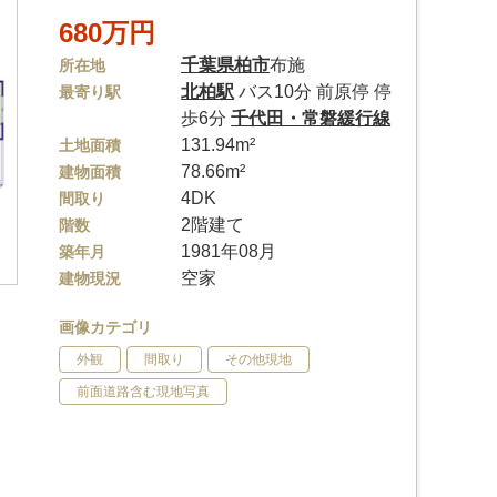
680万円
千葉県
柏市
布施
所在地
北柏駅
バス10分 前原停 停
最寄り駅
歩6分
千代田・常磐緩行線
131.94m²
土地面積
78.66m²
建物面積
4DK
間取り
2階建て
階数
1981年08月
築年月
空家
建物現況
画像カテゴリ
外観
間取り
その他現地
前面道路含む現地写真