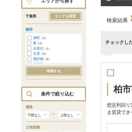
エリアから探す
千葉県
エリアを変更
検索結果
柏市
旭町
（1）
チェックし
東
（1）
永楽台
（1）
大室
（5）
酒井根
（6）
篠籠田
（8）
宿連寺
（2）
検索する
つくしが丘
（1）
戸張
（1）
豊四季
（2）
柏市
豊住
（4）
条件で絞り込む
中新宿
（1）
中原
（1）
想定利回り
西山
価格
（1）
ま賃貸でき
根戸
（5）
～
花野井
（3）
光ケ丘
（5）
土地面積
藤心
（1）