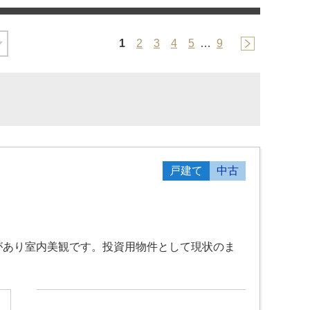
1
2
3
4
5
…
9
戸建て
中古
があり室内美観です。投資用物件として現状のま