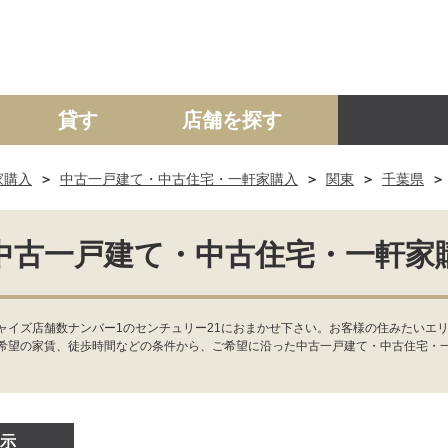
貸す
店舗を探す
家購入
中古一戸建て・中古住宅・一軒家購入
関東
千葉県
建て
マンション
土地
事業投資用
中古一戸建て・中古住宅・一軒家
ャイズ店舗数ナンバー1のセンチュリー21におまかせ下さい。お客様の住みたいエリ
希望の家賃、徒歩時間などの条件から、ご希望に沿った中古一戸建て・中古住宅・
示