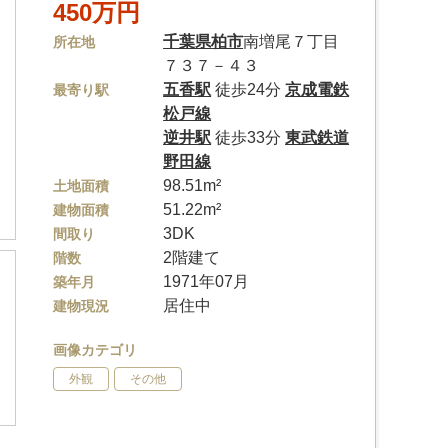
450万円
千葉県
柏市
南増尾７丁目
所在地
７３７－４３
五香駅
徒歩24分
京成電鉄
最寄り駅
松戸線
逆井駅
徒歩33分
東武鉄道
野田線
98.51m²
土地面積
51.22m²
建物面積
3DK
間取り
2階建て
階数
1971年07月
築年月
居住中
建物現況
画像カテゴリ
外観
その他