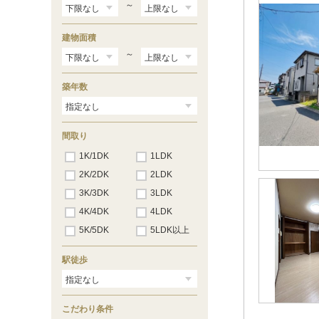
布施
（2）
～
緑ケ丘
（1）
南増尾
（4）
建物面積
若柴
（1）
伊勢原
～
（5）
豊平町
（1）
東柏
（11）
築年数
南逆井
（3）
新逆井
（2）
大井
（4）
大津ケ丘
（2）
間取り
しいの木台
（3）
1K/1DK
1LDK
2K/2DK
2LDK
3K/3DK
3LDK
4K/4DK
4LDK
5K/5DK
5LDK以上
駅徒歩
こだわり条件