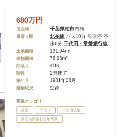
680万円
千葉県
柏市
布施
所在地
北柏駅
バス10分 前原停 停
最寄り駅
歩6分
千代田・常磐緩行線
131.94m²
土地面積
78.66m²
建物面積
4DK
間取り
2階建て
階数
1981年08月
築年月
空家
建物現況
画像カテゴリ
外観
間取り
その他現地
前面道路含む現地写真