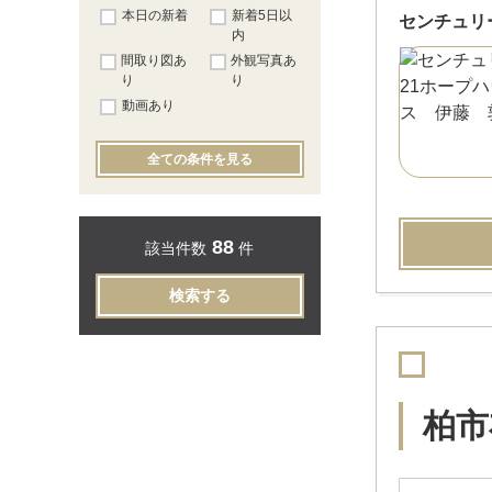
本日の新着
新着5日以
センチュリ
内
間取り図あ
外観写真あ
り
り
動画あり
全ての条件を見る
88
該当件数
件
検索する
柏市