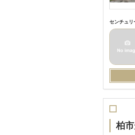
センチュリ
柏市