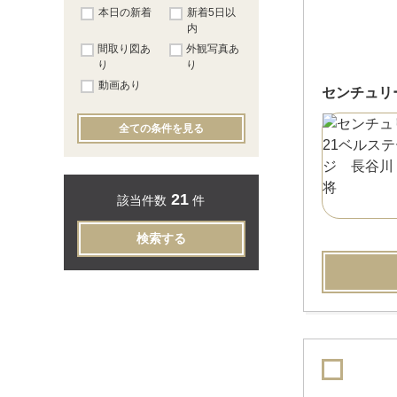
本日の新着
新着5日以
内
間取り図あ
外観写真あ
り
り
動画あり
センチュリ
全ての条件を見る
21
該当件数
件
検索する