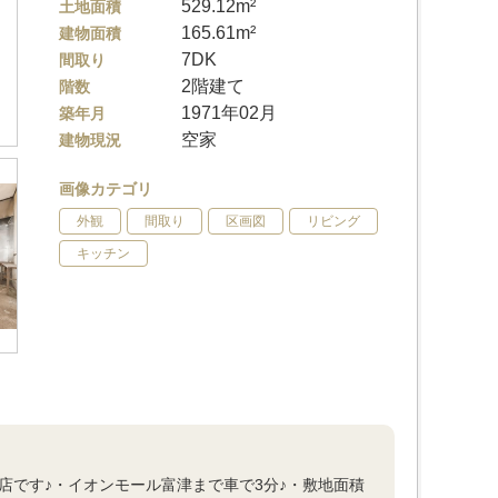
529.12m²
土地面積
165.61m²
建物面積
7DK
間取り
2階建て
階数
1971年02月
築年月
空家
建物現況
画像カテゴリ
外観
間取り
区画図
リビング
キッチン
店です♪・イオンモール富津まで車で3分♪・敷地面積