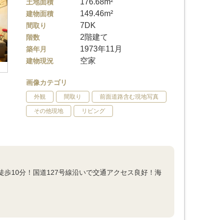
176.68m²
土地面積
149.46m²
建物面積
7DK
間取り
2階建て
階数
1973年11月
築年月
空家
建物現況
画像カテゴリ
外観
間取り
前面道路含む現地写真
その他現地
リビング
徒歩10分！国道127号線沿いで交通アクセス良好！海