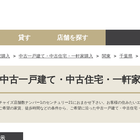
貸す
店舗を探す
家購入
中古一戸建て・中古住宅・一軒家購入
関東
千葉県
建て
マンション
土地
事業投資用
中古一戸建て・中古住宅・一軒
チャイズ店舗数ナンバー1のセンチュリー21におまかせ下さい。お客様の住みたいエ
ご希望の家賃、徒歩時間などの条件から、ご希望に沿った中古一戸建て・中古住宅
示