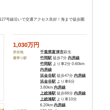
127号線沿いで交通アクセス良好！海まで徒歩圏
1,030万円
千葉県
富津市
萩生
所在地
竹岡駅
徒歩7分
内房線
最寄り駅
竹岡駅
より車2分 0.60km
内房線
浜金谷駅
徒歩47分
内房線
浜金谷駅
より車6分
3.80km
内房線
上総湊駅
徒歩88分
内房線
上総湊駅
より車10分
6.20km
内房線