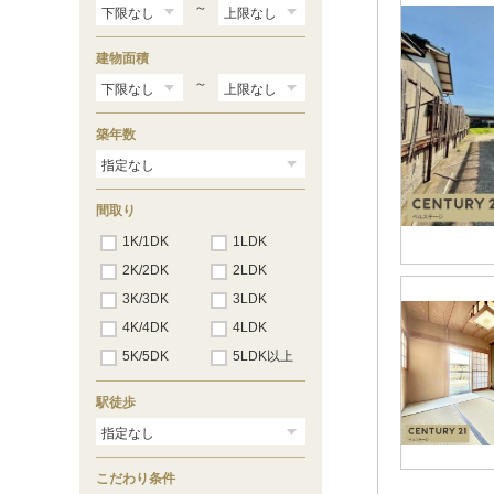
～
建物面積
～
築年数
間取り
1K/1DK
1LDK
2K/2DK
2LDK
3K/3DK
3LDK
4K/4DK
4LDK
5K/5DK
5LDK以上
駅徒歩
こだわり条件