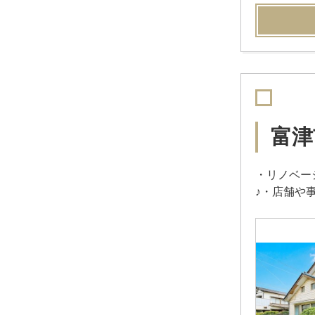
富津
・リノベー
♪・店舗や