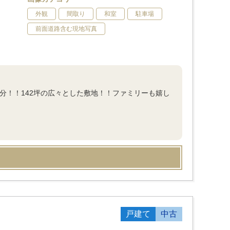
外観
間取り
和室
駐車場
前面道路含む現地写真
18分！！142坪の広々とした敷地！！ファミリーも嬉し
戸建て
中古