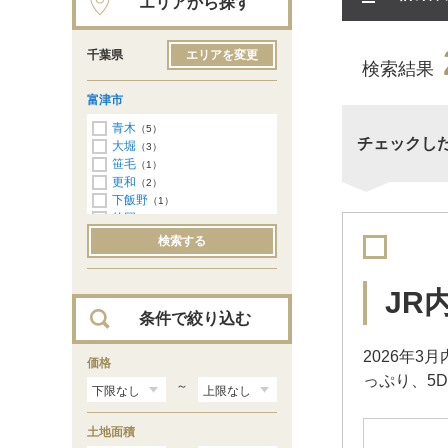
エリアから探す
千葉県
エリアを変更
検索結果
富津市
青木
（5）
チェックし
大堀
（3）
笹毛
（1）
更和
（2）
下飯野
（1）
竹岡
（1）
西川
（1）
検索する
萩生
（2）
富津
（1）
湊
（2）
JR
望井
（1）
条件で絞り込む
八田沼
（1）
2026年
価格
っぷり、5
～
土地面積