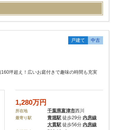
戸建て
中古
160坪超え！広いお庭付きで趣味の時間も充実
1,280万円
千葉県
富津市
西川
所在地
青堀駅
徒歩29分
内房線
最寄り駅
大貫駅
徒歩56分
内房線