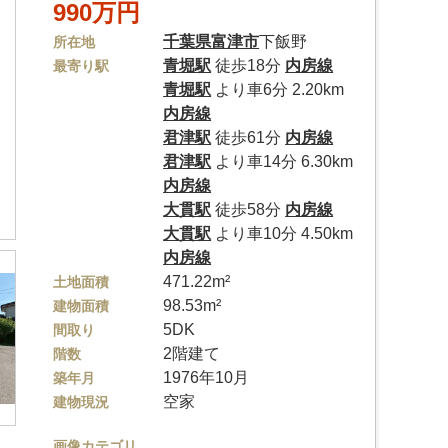
990万円
千葉県
富津市
下飯野
所在地
青堀駅
徒歩18分
内房線
最寄り駅
青堀駅
より車6分 2.20km
内房線
君津駅
徒歩61分
内房線
君津駅
より車14分 6.30km
内房線
大貫駅
徒歩58分
内房線
大貫駅
より車10分 4.50km
内房線
471.22m²
土地面積
98.53m²
建物面積
5DK
間取り
2階建て
階数
1976年10月
築年月
空家
建物現況
画像カテゴリ