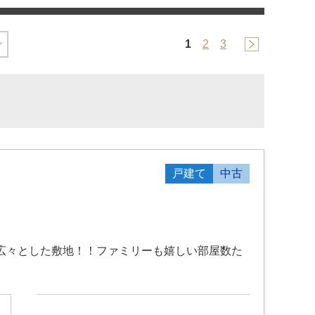
1
2
3
戸建て
中古
坪の広々とした敷地！！ファミリーも嬉しい部屋数た