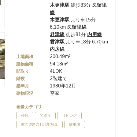
木更津駅
徒歩83分
久留里
線
木更津駅
より車15分
6.10km
久留里線
君津駅
徒歩81分
内房線
君津駅
より車18分 6.70km
内房線
200.49m²
土地面積
94.18m²
建物面積
4LDK
間取り
2階建て
階数
1980年12月
築年月
空家
建物現況
画像カテゴリ
外観
間取り
リビング
前面道路含む現地写真
駐車場