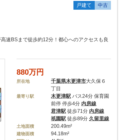
戸建て
中古
高速BSまで徒歩約12分！都心へのアクセスも良
880万円
千葉県
木更津市
大久保６
所在地
丁目
木更津駅
バス24分 保育園
最寄り駅
前停 停歩4分
内房線
君津駅
徒歩71分
内房線
祇園駅
徒歩89分
久留里線
200.49m²
土地面積
94.18m²
建物面積