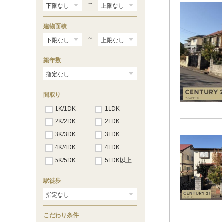
岩井
（1）
～
富浦
（8）
那古船形
（25）
建物面積
館山
（36）
九重
～
（23）
千倉
（9）
千歳
（6）
築年数
南三原
（6）
和田浦
（3）
江見
（3）
太海
（1）
間取り
1K/1DK
1LDK
2K/2DK
2LDK
3K/3DK
3LDK
4K/4DK
4LDK
5K/5DK
5LDK以上
駅徒歩
こだわり条件