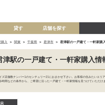
貸す
店舗を探す
家購入
関東
千葉県
君津市
君津駅の一戸建て・一軒家購
建て
マンション
土地
事業投資用
君津駅の一戸建て・一軒家購入情
ズ店舗数ナンバー1のセンチュリー21におまかせ下さい。お客様の住みたいエリア
歩時間などの条件から、ご希望に沿った一戸建て・一軒家情報を見つけていただけ
示