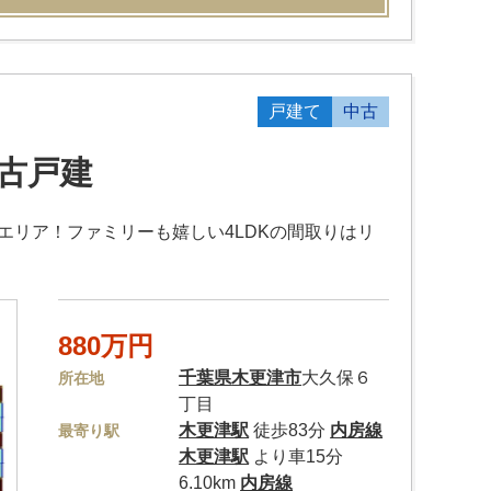
戸建て
中古
古戸建
エリア！ファミリーも嬉しい4LDKの間取りはリ
880万円
千葉県
木更津市
大久保６
所在地
丁目
木更津駅
徒歩83分
内房線
最寄り駅
木更津駅
より車15分
6.10km
内房線