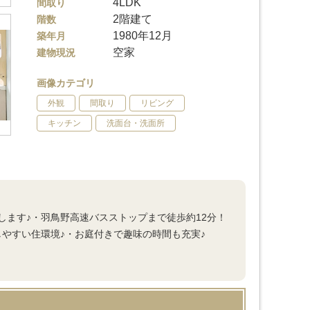
4LDK
間取り
2階建て
階数
1980年12月
築年月
空家
建物現況
画像カテゴリ
外観
間取り
リビング
キッチン
洗面台・洗面所
ます♪・羽鳥野高速バスストップまで徒歩約12分！
やすい住環境♪・お庭付きで趣味の時間も充実♪