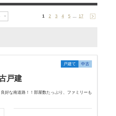
1
2
3
4
5
…
17
戸建て
中古
古戸建
り良好な南道路！！部屋数たっぷり、ファミリーも