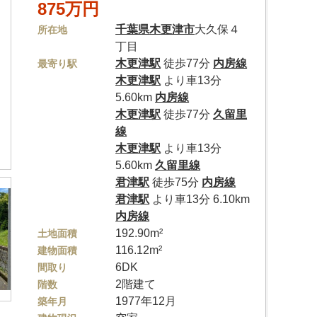
875万円
千葉県
木更津市
大久保４
所在地
丁目
木更津駅
徒歩77分
内房線
最寄り駅
木更津駅
より車13分
5.60km
内房線
木更津駅
徒歩77分
久留里
線
木更津駅
より車13分
5.60km
久留里線
君津駅
徒歩75分
内房線
君津駅
より車13分 6.10km
内房線
192.90m²
土地面積
116.12m²
建物面積
6DK
間取り
2階建て
階数
1977年12月
築年月