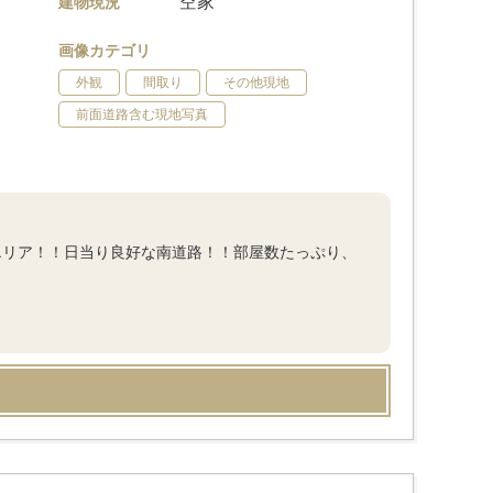
空家
建物現況
画像カテゴリ
外観
間取り
その他現地
前面道路含む現地写真
エリア！！日当り良好な南道路！！部屋数たっぷり、