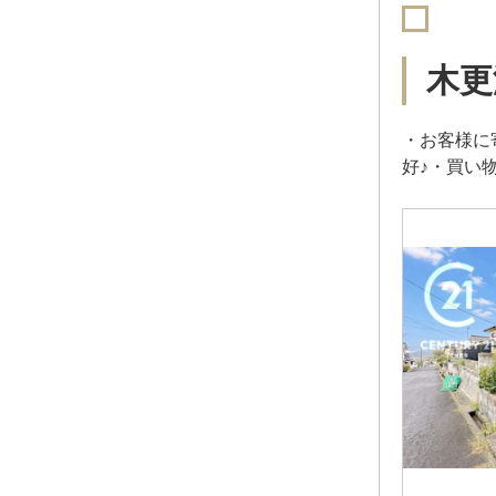
木更
・お客様に
好♪・買い