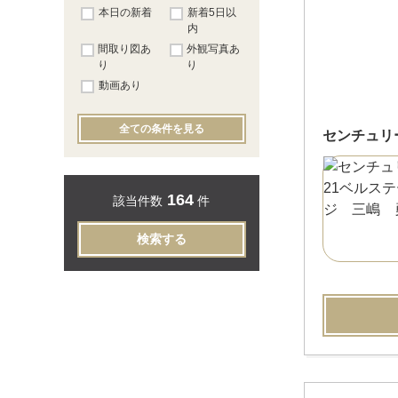
本日の新着
新着5日以
内
間取り図あ
外観写真あ
り
り
動画あり
全ての条件を見る
センチュリ
164
該当件数
件
検索する