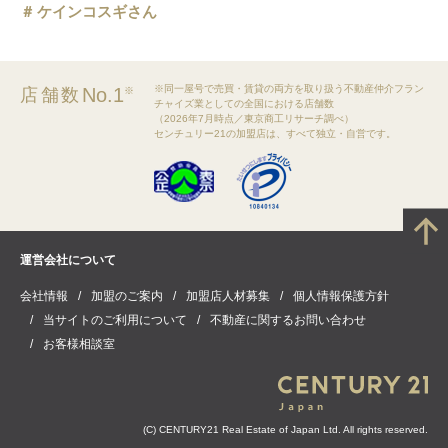
ケインコスギさん
※同一屋号で売買・賃貸の両方を取り扱う不動産仲介フラン
No.1
店舗数
※
チャイズ業としての全国における店舗数
（2026年7月時点／東京商工リサーチ調べ）
センチュリー21の加盟店は、すべて独立・自営です。
運営会社について
会社情報
加盟のご案内
加盟店人材募集
個人情報保護方針
当サイトのご利用について
不動産に関するお問い合わせ
お客様相談室
(C) CENTURY21 Real Estate of Japan Ltd. All rights reserved.