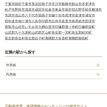
千葉市緑区
千葉市美浜区
銚子市
市川市
船橋市
館山市
木更津市
松戸市
野田市
茂原市
成田市
佐倉市
東金市
旭市
習志野市
柏市
勝浦市
市原市
流山市
八千代市
我孫子市
鎌ケ谷市
君津市
富津市
浦安市
四街道市
袖ケ浦市
八街市
印西市
白井市
富里市
南房総市
匝瑳市
香取市
山武市
いすみ市
大網白里市
印旛郡酒々井町
印旛郡栄町
山武郡九十九里町
山武郡芝山町
長生郡一宮町
長生郡睦沢町
長生郡長生村
長生郡白子町
夷隅郡大多喜町
夷隅郡御宿町
近隣の駅から探す
外房線
内房線
行川アイランド
和田浦
安房小湊
江見
安房天津
安房鴨川
太海
不動産売買・賃貸情報のセンチュリー21総合サイト