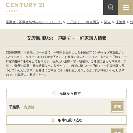
不動産・不動産情報のセンチュリー21
一戸建て・一軒家購入
関東
千葉県
安房鴨川駅の一戸建て・一軒家購入情報
安房鴨川駅「千葉県」の一戸建て・一軒家をお探しなら不動産フランチャイズ店舗数ナン
バー1のセンチュリー21におまかせ下さい。お客様の住みたいエリア・条件の一戸建て・一
軒家情報を0件紹介しております。住みたい沿線・駅・地域や、ご希望に合った間取り、予
算・ご希望の家賃、徒歩時間などの条件から、ご希望に沿った一戸建て・一軒家情報を見
つけていただけます。お客様にご希望に沿うお部屋が見つかるようにお手伝いいたします
ので、お気軽にご相談ください！
沿線から探す
変更
千葉県
内房線
条件で絞り込む