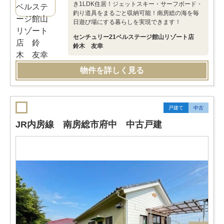
き1LDK住居！ジェットスキー・サーフボード・
釣り道具をまるごと収納可能！南房総の海を毎
日遊び場にする暮らしを実現できます！
センチュリー21ベルステージ館山リゾート店
鈴木 友幸
物件を詳しく見る
戸建て
中古
JR内房線 南房総市府中 中古戸建