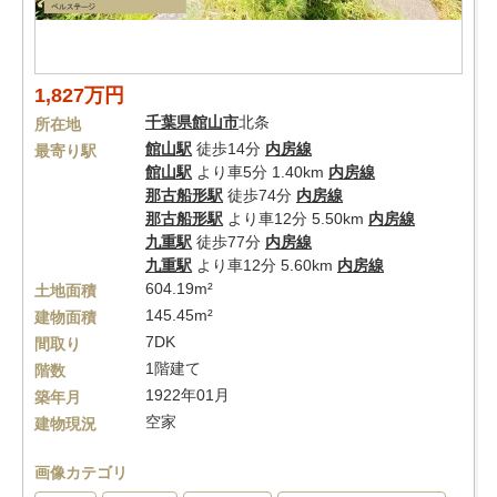
1,827万円
千葉県
館山市
北条
所在地
館山駅
徒歩14分
内房線
最寄り駅
館山駅
より車5分 1.40km
内房線
那古船形駅
徒歩74分
内房線
那古船形駅
より車12分 5.50km
内房線
九重駅
徒歩77分
内房線
九重駅
より車12分 5.60km
内房線
604.19m²
土地面積
145.45m²
建物面積
7DK
間取り
1階建て
階数
1922年01月
築年月
空家
建物現況
画像カテゴリ