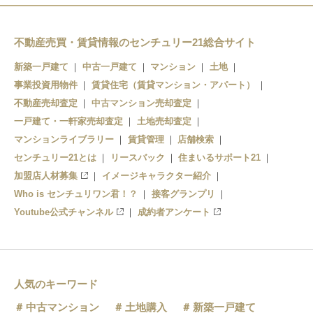
江見
太海
不動産売買・賃貸情報のセンチュリー21総合サイト
安房鴨川
新築一戸建て
中古一戸建て
マンション
土地
事業投資用物件
賃貸住宅（賃貸マンション・アパート）
不動産売却査定
中古マンション売却査定
一戸建て・一軒家売却査定
土地売却査定
マンションライブラリー
賃貸管理
店舗検索
センチュリー21とは
リースバック
住まいるサポート21
加盟店人材募集
イメージキャラクター紹介
Who is センチュリワン君！？
接客グランプリ
Youtube公式チャンネル
成約者アンケート
人気のキーワード
中古マンション
土地購入
新築一戸建て