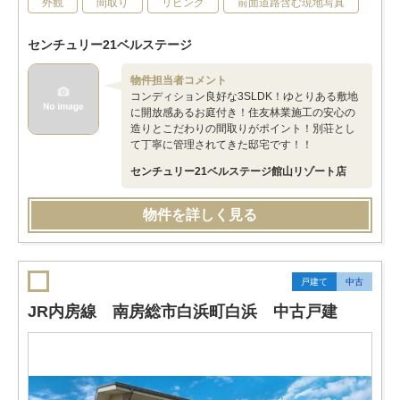
外観
間取り
リビング
前面道路含む現地写真
センチュリー21ベルステージ
物件担当者コメント
コンディション良好な3SLDK！ゆとりある敷地
に開放感あるお庭付き！住友林業施工の安心の
造りとこだわりの間取りがポイント！別荘とし
て丁寧に管理されてきた邸宅です！！
センチュリー21ベルステージ館山リゾート店
物件を詳しく見る
戸建て
中古
JR内房線 南房総市白浜町白浜 中古戸建