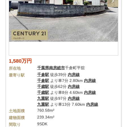
1,580万円
千葉県
南房総市
千倉町平舘
所在地
千倉駅
徒歩39分
内房線
最寄り駅
千倉駅
より車7分 2.80km
内房線
千歳駅
徒歩62分
内房線
千歳駅
より車8分 4.60km
内房線
九重駅
徒歩97分
内房線
九重駅
より車13分 7.60km
内房線
760.58m²
土地面積
239.34m²
建物面積
9SDK
間取り