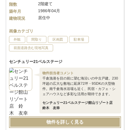
2階建て
階数
1986年04月
築年月
居住中
建物現況
画像カテゴリ
外観
間取り
区画図
駐車場
前面道路含む現地写真
センチュリー21ベルステージ
物件担当者コメント
千倉漁港を目の前に望む海沿いの中古戸建。230
坪超の広大な敷地に延床72坪・9SDKの大型物
件。南千倉海水浴場も近く、民宿・カフェ・シ
ェアハウスなど多彩な活用が期待できます。
センチュリー21ベルステージ館山リゾート店
鈴木 友幸
物件を詳しく見る