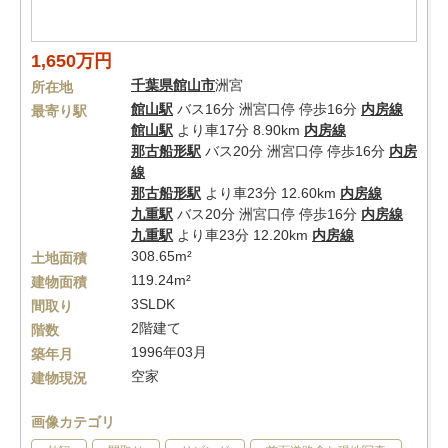
1,650万円
千葉県
館山市
洲宮
所在地
館山駅
バス16分 洲宮口停 停歩16分
内房線
最寄り駅
館山駅
より車17分 8.90km
内房線
那古船形駅
バス20分 洲宮口停 停歩16分
内房
線
那古船形駅
より車23分 12.60km
内房線
九重駅
バス20分 洲宮口停 停歩16分
内房線
九重駅
より車23分 12.20km
内房線
308.65m²
土地面積
119.24m²
建物面積
3SLDK
間取り
2階建て
階数
1996年03月
築年月
空家
建物現況
画像カテゴリ