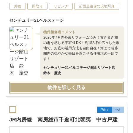
外観
間取り
リビング
前面道路含む現地写真
センチュリー21ベルステージ
物件担当者コメント
2026年7月内外装リフォーム済み！古き良き和
の趣を感じる平家4LDK！約152坪の広々した敷
地で、お庭の活用方法も自由自在！海まで徒歩
圏内の穏やかな毎日を過ごせる住環境の一邸で
す！
センチュリー21ベルステージ館山リゾート店
鈴木 慶史
物件を詳しく見る
戸建て
中古
JR内房線 南房総市千倉町北朝夷 中古戸建