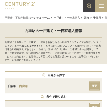
不動産・不動産情報のセンチュリー21
一戸建て・一軒家購入
関東
千葉県
九重駅の一戸建て・一軒家購入情報
九重駅「千葉県」の一戸建て・一軒家をお探しなら不動産フランチャイズ店舗数ナンバー1
のセンチュリー21におまかせ下さい。お客様の住みたいエリア・条件の一戸建て・一軒家
情報を23件紹介しております。住みたい沿線・駅・地域や、ご希望に合った間取り、予
算・ご希望の家賃、徒歩時間などの条件から、ご希望に沿った一戸建て・一軒家情報を見
つけていただけます。お客様にご希望に沿うお部屋が見つかるようにお手伝いいたします
ので、お気軽にご相談ください！
沿線から探す
変更
千葉県
内房線
条件で絞り込む