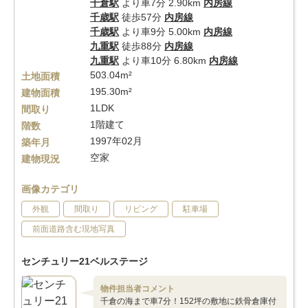
千倉駅
より車7分 2.90km
内房線
千歳駅
徒歩57分
内房線
千歳駅
より車9分 5.00km
内房線
九重駅
徒歩88分
内房線
九重駅
より車10分 6.80km
内房線
503.04m²
土地面積
195.30m²
建物面積
1LDK
間取り
1階建て
階数
1997年02月
築年月
空家
建物現況
画像カテゴリ
外観
間取り
リビング
駐車場
前面道路含む現地写真
センチュリー21ベルステージ
物件担当者コメント
千倉の海まで車7分！152坪の敷地に鉄骨倉庫付