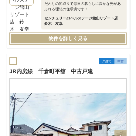
だわりの間取りで毎日の暮らしに温かな光があ
ふれる理想の住環境です！
センチュリー21ベルステージ館山リゾート店
鈴木 友幸
物件を詳しく見る
戸建て
中古
JR内房線 千倉町平舘 中古戸建