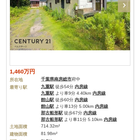
1,460万円
千葉県
南房総市
府中
所在地
九重駅
徒歩54分
内房線
最寄り駅
九重駅
より車9分 4.40km
内房線
館山駅
徒歩60分
内房線
館山駅
より車13分 5.00km
内房線
那古船形駅
徒歩67分
内房線
那古船形駅
より車11分 5.10km
内房線
714.32m²
土地面積
81.98m²
建物面積