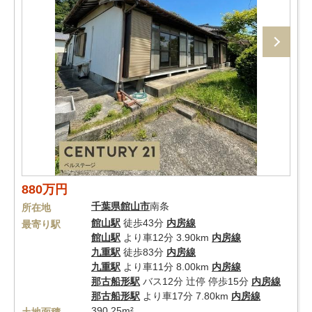
880万円
千葉県
館山市
南条
所在地
館山駅
徒歩43分
内房線
最寄り駅
館山駅
より車12分 3.90km
内房線
九重駅
徒歩83分
内房線
九重駅
より車11分 8.00km
内房線
那古船形駅
バス12分 辻停 停歩15分
内房線
那古船形駅
より車17分 7.80km
内房線
390.25m²