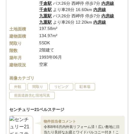
千倉駅
バス26分 西岬停 停歩7分
内房線
千倉駅
より車28分 16.60km
内房線
九重駅
バス26分 西岬停 停歩7分
内房線
九重駅
より車26分 12.20km
内房線
197.58m²
土地面積
134.97m²
建物面積
5SDK
間取り
2階建て
階数
1993年06月
築年月
空家
建物現況
画像カテゴリ
外観
間取り
リビング
駐車場
前面道路含む現地写真
センチュリー21ベルステージ
物件担当者コメント
令和8年6月内外装リフォーム済！広い敷地に日
当たり良好なお庭とワイドバルコニー付き！こ