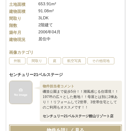
653.91m²
土地面積
91.08m²
建物面積
3LDK
間取り
2階建て
階数
2006年04月
築年月
居住中
建物現況
画像カテゴリ
外観
間取り
庭
航空写真
その他現地
センチュリー21ベルステージ
物件担当者コメント
磯笛公園まで徒歩5分！！潮風感じる住環境！！
197坪の広々とした敷地！！母屋とは別に2棟あ
り！！リフォームして2世帯、3世帯住宅として
のご利用もオススメです！！
センチュリー21ベルステージ館山リゾート店
物件を詳しく見る