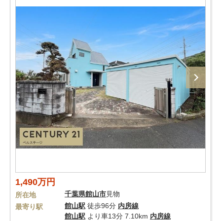
1,490万円
千葉県
館山市
見物
所在地
館山駅
徒歩96分
内房線
最寄り駅
館山駅
より車13分 7.10km
内房線