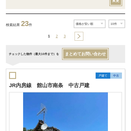
変更
23
検索結果
件
1
2
3
まとめてお問い合わせ
チェックした物件（最大10件まで）を
戸建て
中古
JR内房線 館山市南条 中古戸建