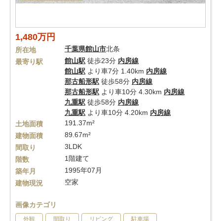
1,480万円
千葉県
館山市
北条
所在地
館山駅
徒歩23分
内房線
最寄り駅
館山駅
より車7分 1.40km
内房線
那古船形駅
徒歩58分
内房線
那古船形駅
より車10分 4.30km
内房線
九重駅
徒歩58分
内房線
九重駅
より車10分 4.20km
内房線
191.37m²
土地面積
89.67m²
建物面積
3LDK
間取り
1階建て
階数
1995年07月
築年月
空家
建物現況
画像カテゴリ
外観
間取り
リビング
駐車場