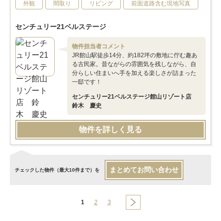
外観
間取り
リビング
前面道路含む現地写真
センチュリー21ベルステージ
物件担当者コメント
JR館山駅徒歩14分、約182坪の敷地に佇む趣あ
る古民家。昔ながらの雰囲気を残しながら、自
分らしい住まいへ手を加える楽しさが詰まった
一邸です！
センチュリー21ベルステージ館山リゾート店
鈴木 慶史
物件を詳しく見る
まとめてお問い合わせ
チェックした物件（最大10件まで）を
1
2
3