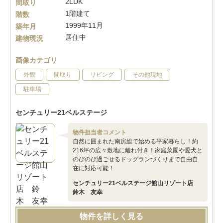
2LDK
間取り
1階建て
階数
1999年11月
築年月
居住中
建物現況
画像カテゴリ
外観
間取り
リビング
その他現地
駐車場
センチュリー21ベルステージ
物件担当者コメント
自然に囲まれた南房総で始める平家暮らし！約
216坪の広々敷地に離れ付き！家庭菜園や愛犬と
のびのび過ごせるドッグランづくりまで自由自
在に対応可能！
センチュリー21ベルステージ館山リゾート店
鈴木 友幸
物件を詳しく見る