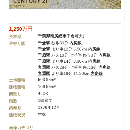
1,250万円
千葉県
南房総市
千倉町大川
所在地
千倉駅
徒歩80分
内房線
最寄り駅
千倉駅
より車12分 6.50km
内房線
千歳駅
バス18分 七浦停 停歩3分
内房線
千歳駅
より車14分 8.30km
内房線
九重駅
バス28分 七浦停 停歩3分
内房線
九重駅
より車18分 11.30km
内房線
503.95m²
土地面積
106.56m²
建物面積
4LDK
間取り
1階建て
階数
1976年12月
築年月
空家
建物現況
画像カテゴリ