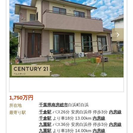
1,750万円
千葉県
南房総市
白浜町白浜
所在地
千倉駅
バス26分 安房白浜停 停歩3分
内房線
最寄り駅
千倉駅
より車18分 13.00km
内房線
九重駅
バス36分 安房白浜停 停歩3分
内房線
九重駅
より車18分 14.00km
内房線