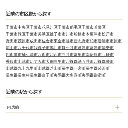
近隣の市区郡から探す
千葉市中央区
千葉市花見川区
千葉市稲毛区
千葉市若葉区
千葉市緑区
千葉市美浜区
銚子市
市川市
船橋市
木更津市
松戸市
野田市
茂原市
成田市
佐倉市
東金市
旭市
習志野市
柏市
勝浦市
市原市
流山市
八千代市
我孫子市
鴨川市
鎌ケ谷市
君津市
富津市
浦安市
四街道市
袖ケ浦市
八街市
印西市
白井市
富里市
南房総市
匝瑳市
香取市
山武市
いすみ市
大網白里市
印旛郡酒々井町
印旛郡栄町
山武郡九十九里町
山武郡芝山町
長生郡一宮町
長生郡睦沢町
長生郡長生村
長生郡白子町
夷隅郡大多喜町
夷隅郡御宿町
近隣の駅から探す
内房線
南三原
和田浦