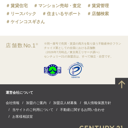
賃貸住宅
マンション売却・査定
賃貸管理
リースバック
住まいるサポート
店舗検索
ケインコスギさん
※同一屋号で売買・賃貸の両方を取り扱う不動産仲介フラン
No.1
店舗数
※
チャイズ業としての全国における店舗数
（2026年7月時点／東京商工リサーチ調べ）
センチュリー21の加盟店は、すべて独立・自営です。
運営会社について
会社情報
加盟のご案内
加盟店人材募集
個人情報保護方針
当サイトのご利用について
不動産に関するお問い合わせ
お客様相談室