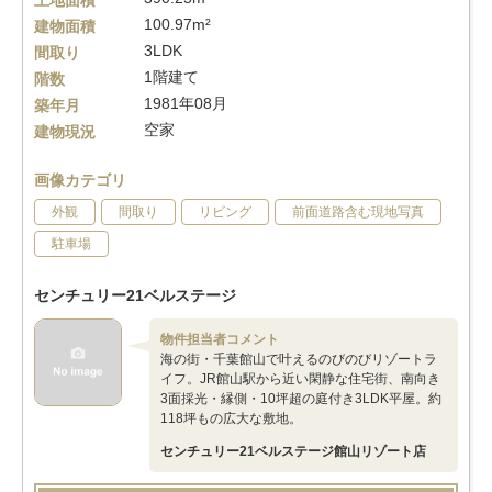
土地面積
100.97m²
建物面積
3LDK
間取り
1階建て
階数
1981年08月
築年月
空家
建物現況
画像カテゴリ
外観
間取り
リビング
前面道路含む現地写真
駐車場
センチュリー21ベルステージ
物件担当者コメント
海の街・千葉館山で叶えるのびのびリゾートラ
イフ。JR館山駅から近い閑静な住宅街、南向き
3面採光・縁側・10坪超の庭付き3LDK平屋。約
118坪もの広大な敷地。
センチュリー21ベルステージ館山リゾート店