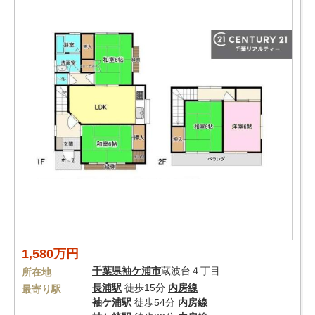
1,580万円
千葉県
袖ケ浦市
蔵波台４丁目
所在地
長浦駅
徒歩15分
内房線
最寄り駅
袖ケ浦駅
徒歩54分
内房線