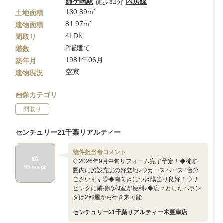
姉ケ崎駅
徒歩82分
内房線
130.89m²
土地面積
81.97m²
建物面積
4LDK
間取り
2階建て
階数
1981年06月
築年月
空家
建物現況
画像カテゴリ
間取り
センチュリー21千葉リアルティー
物件担当者コメント
◇2026年9月中旬リフォーム完了予定！◆徒歩
圏内に施設充実の好立地♪◇カースペース2台分
ございます◎◆南向きにつき陽当り良好！◇リ
ビングに隣接の和室が便利♪◆広々としたベラン
ダは2部屋から行き来可能
センチュリー21千葉リアルティー木更津店