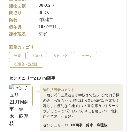
88.00m²
建物面積
3LDK
間取り
2階建て
階数
1987年11月
築年月
空家
建物現況
画像カテゴリ
外観
間取り
リビング
キッチン
洗面台・洗面所
センチュリー21JTM商事
物件担当者コメント
・袖ケ浦市立蔵波台小学校まで徒歩8分でお子様
の通学も安心♪・近隣にはお買い物施設も充実！
暮らしに便利な立地です♪・東京湾カントリーク
ラブまで車で2分ゴルフ好きにも嬉しい♪・南東
向きで陽当り良好♪
センチュリー21JTM商事 鈴木 麻理枝