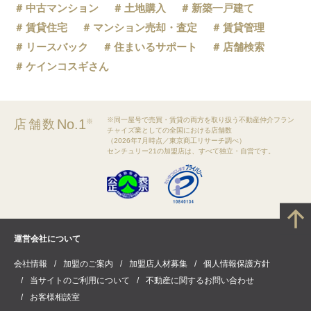
中古マンション
土地購入
新築一戸建て
賃貸住宅
マンション売却・査定
賃貸管理
リースバック
住まいるサポート
店舗検索
ケインコスギさん
※同一屋号で売買・賃貸の両方を取り扱う不動産仲介フラン
No.1
店舗数
※
チャイズ業としての全国における店舗数
（2026年7月時点／東京商工リサーチ調べ）
センチュリー21の加盟店は、すべて独立・自営です。
運営会社について
会社情報
加盟のご案内
加盟店人材募集
個人情報保護方針
当サイトのご利用について
不動産に関するお問い合わせ
お客様相談室