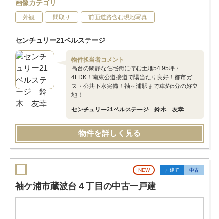
画像カテゴリ
外観
間取り
前面道路含む現地写真
センチュリー21ベルステージ
物件担当者コメント
高台の閑静な住宅街に佇む土地54.95坪・
4LDK！南東公道接道で陽当たり良好！都市ガ
ス・公共下水完備！袖ヶ浦駅まで車約5分の好立
地！
センチュリー21ベルステージ 鈴木 友幸
物件を詳しく見る
NEW
戸建て
中古
袖ケ浦市蔵波台４丁目の中古一戸建