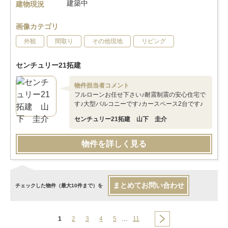
建築中
建物現況
画像カテゴリ
外観
間取り
その他現地
リビング
センチュリー21拓建
物件担当者コメント
フルローンお任せ下さい♪耐震制震の安心住宅で
す♪大型バルコニーです♪カースペース2台です♪
センチュリー21拓建 山下 圭介
物件を詳しく見る
まとめてお問い合わせ
チェックした物件（最大10件まで）を
1
2
3
4
5
…
11