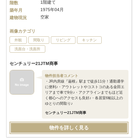
1階建て
階数
1975年04月
築年月
空家
建物現況
画像カテゴリ
外観
間取り
リビング
キッチン
洗面台・洗面所
センチュリー21JTM商事
物件担当者コメント
・JR内房線『巌根』駅まで徒歩11分！通勤通学
に便利♪・アウトレットやコストコのある金田エ
リアまで車で9分♪・アクアラインまでもほど近
く都心へのアクセスも良好♪・各居室6帖以上の
ゆとりの間取り♪
センチュリー21JTM商事
物件を詳しく見る