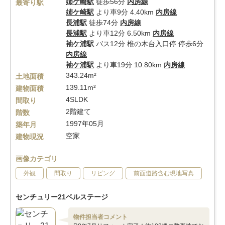
姉ケ崎駅
徒歩56分
内房線
最寄り駅
姉ケ崎駅
より車9分 4.40km
内房線
長浦駅
徒歩74分
内房線
長浦駅
より車12分 6.50km
内房線
袖ケ浦駅
バス12分 椎の木台入口停 停歩6分
内房線
袖ケ浦駅
より車19分 10.80km
内房線
343.24m²
土地面積
139.11m²
建物面積
4SLDK
間取り
2階建て
階数
1997年05月
築年月
空家
建物現況
画像カテゴリ
外観
間取り
リビング
前面道路含む現地写真
センチュリー21ベルステージ
物件担当者コメント