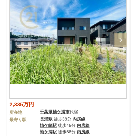
2,335万円
千葉県
袖ケ浦市
代宿
所在地
長浦駅
徒歩38分
内房線
最寄り駅
姉ケ崎駅
徒歩45分
内房線
袖ケ浦駅
徒歩88分
内房線