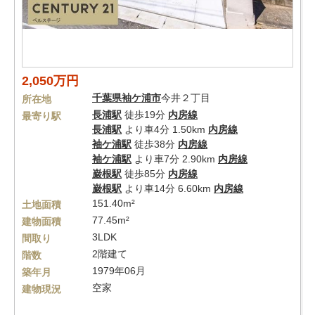
2,050万円
千葉県
袖ケ浦市
今井２丁目
所在地
長浦駅
徒歩19分
内房線
最寄り駅
長浦駅
より車4分 1.50km
内房線
袖ケ浦駅
徒歩38分
内房線
袖ケ浦駅
より車7分 2.90km
内房線
巌根駅
徒歩85分
内房線
巌根駅
より車14分 6.60km
内房線
151.40m²
土地面積
77.45m²
建物面積
3LDK
間取り
2階建て
階数
1979年06月
築年月
空家
建物現況