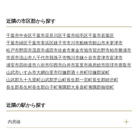
近隣の市区郡から探す
千葉市中央区
千葉市花見川区
千葉市稲毛区
千葉市若葉区
千葉市緑区
千葉市美浜区
銚子市
市川市
船橋市
館山市
木更津市
松戸市
野田市
茂原市
成田市
佐倉市
東金市
旭市
習志野市
柏市
勝浦市
市原市
流山市
八千代市
我孫子市
鴨川市
鎌ケ谷市
君津市
富津市
浦安市
四街道市
八街市
印西市
白井市
富里市
南房総市
匝瑳市
香取市
山武市
いすみ市
大網白里市
印旛郡酒々井町
印旛郡栄町
山武郡九十九里町
山武郡芝山町
長生郡一宮町
長生郡睦沢町
長生郡長生村
長生郡白子町
夷隅郡大多喜町
夷隅郡御宿町
近隣の駅から探す
内房線
南三原