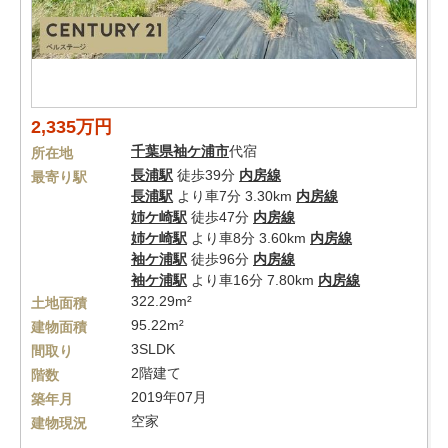
2,335万円
千葉県
袖ケ浦市
代宿
所在地
長浦駅
徒歩39分
内房線
最寄り駅
長浦駅
より車7分 3.30km
内房線
姉ケ崎駅
徒歩47分
内房線
姉ケ崎駅
より車8分 3.60km
内房線
袖ケ浦駅
徒歩96分
内房線
袖ケ浦駅
より車16分 7.80km
内房線
322.29m²
土地面積
95.22m²
建物面積
3SLDK
間取り
2階建て
階数
2019年07月
築年月
空家
建物現況