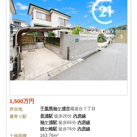
1,500万円
千葉県
袖ケ浦市
蔵波台７丁目
所在地
長浦駅
徒歩20分
内房線
最寄り駅
袖ケ浦駅
徒歩65分
内房線
姉ケ崎駅
徒歩76分
内房線
163.76m²
土地面積