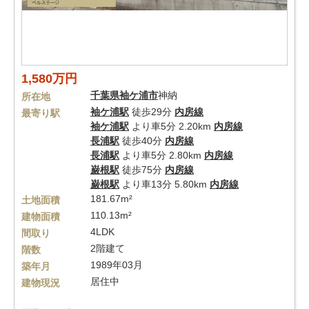
1,580万円
千葉県
袖ケ浦市
神納
所在地
袖ケ浦駅
徒歩29分
内房線
最寄り駅
袖ケ浦駅
より車5分 2.20km
内房線
長浦駅
徒歩40分
内房線
長浦駅
より車5分 2.80km
内房線
巌根駅
徒歩75分
内房線
巌根駅
より車13分 5.80km
内房線
181.67m²
土地面積
110.13m²
建物面積
4LDK
間取り
2階建て
階数
1989年03月
築年月
居住中
建物現況