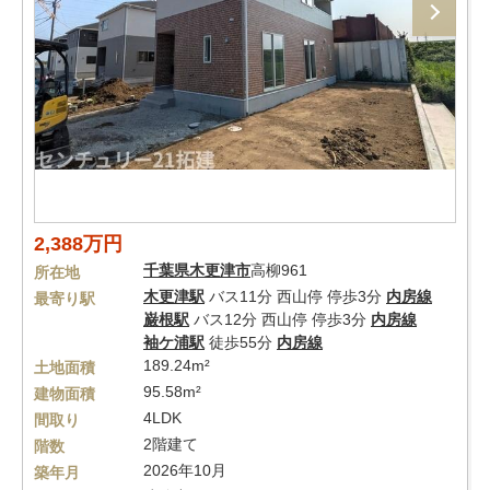
2,388万円
千葉県
木更津市
高柳961
所在地
木更津駅
バス11分 西山停 停歩3分
内房線
最寄り駅
巌根駅
バス12分 西山停 停歩3分
内房線
袖ケ浦駅
徒歩55分
内房線
189.24m²
土地面積
95.58m²
建物面積
4LDK
間取り
2階建て
階数
2026年10月
築年月