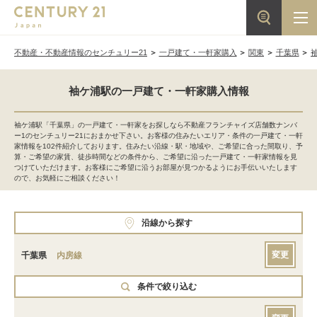
不動産・不動産情報のセンチュリー21
一戸建て・一軒家購入
関東
千葉県
袖ケ浦駅の一戸建て・一軒家購入情報
袖ケ浦駅「千葉県」の一戸建て・一軒家をお探しなら不動産フランチャイズ店舗数ナンバ
ー1のセンチュリー21におまかせ下さい。お客様の住みたいエリア・条件の一戸建て・一軒
家情報を102件紹介しております。住みたい沿線・駅・地域や、ご希望に合った間取り、予
算・ご希望の家賃、徒歩時間などの条件から、ご希望に沿った一戸建て・一軒家情報を見
つけていただけます。お客様にご希望に沿うお部屋が見つかるようにお手伝いいたします
ので、お気軽にご相談ください！
沿線から探す
変更
千葉県
内房線
条件で絞り込む