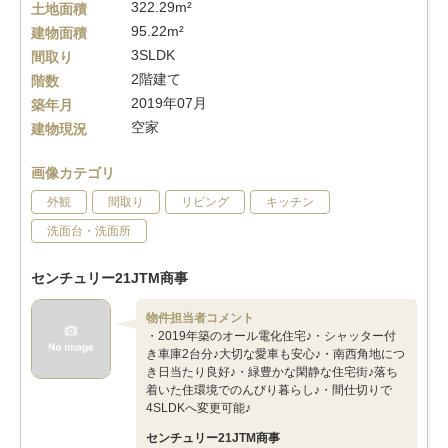
322.29m²
土地面積
95.22m²
建物面積
3SLDK
間取り
2階建て
階数
2019年07月
築年月
空家
建物現況
画像カテゴリ
外観
間取り
リビング
キッチン
洗面台・洗面所
センチュリー21JTM商事
物件担当者コメント
・2019年築のオール電化住宅♪・シャッター付
き車庫2台分♪大切な愛車も安心♪・南西角地につ
き日当たり良好♪・緑豊かな閑静な住宅街♪落ち
着いた住環境でのんびり暮らし♪・間仕切りで
4SLDKへ変更可能♪
センチュリー21JTM商事