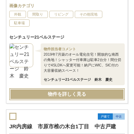
画像カテゴリ
外観
間取り
リビング
その他現地
駐車場
センチュリー21ベルステージ
物件担当者コメント
2019年7月築のオール電化住宅！開放的な南西
の角地！シャッター付車庫は駐車2台分！間仕切
りで4SLDKへ変更可能！納戸にWIC、SIC付の
大容量収納スペース！
センチュリー21ベルステージ 鈴木 慶史
物件を詳しく見る
戸建て
中古
JR内房線 市原市椎の木台1丁目 中古戸建