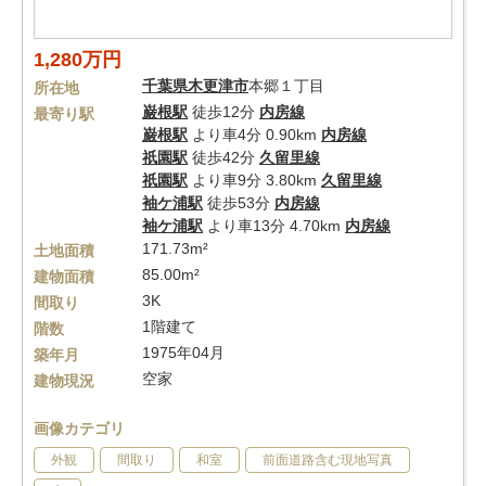
1,280万円
千葉県
木更津市
本郷１丁目
所在地
巌根駅
徒歩12分
内房線
最寄り駅
巌根駅
より車4分 0.90km
内房線
祇園駅
徒歩42分
久留里線
祇園駅
より車9分 3.80km
久留里線
袖ケ浦駅
徒歩53分
内房線
袖ケ浦駅
より車13分 4.70km
内房線
171.73m²
土地面積
85.00m²
建物面積
3K
間取り
1階建て
階数
1975年04月
築年月
空家
建物現況
画像カテゴリ
外観
間取り
和室
前面道路含む現地写真