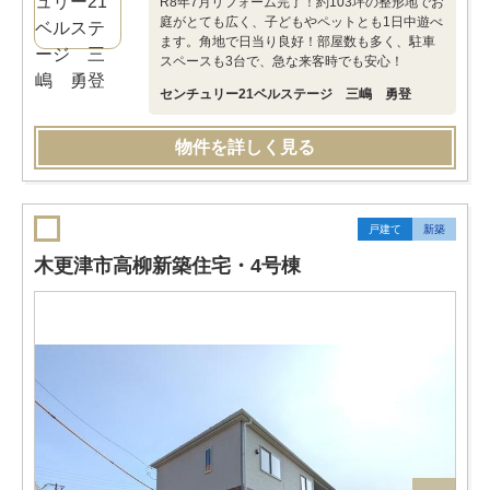
R8年7月リフォーム完了！約103坪の整形地でお
庭がとても広く、子どもやペットとも1日中遊べ
ます。角地で日当り良好！部屋数も多く、駐車
スペースも3台で、急な来客時でも安心！
センチュリー21ベルステージ 三嶋 勇登
物件を詳しく見る
戸建て
新築
木更津市高柳新築住宅・4号棟