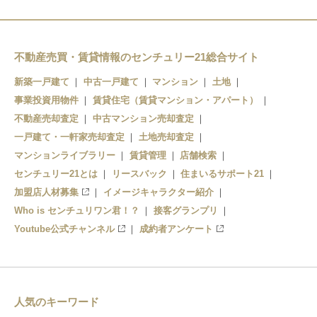
和田浦
江見
太海
不動産売買・賃貸情報のセンチュリー21総合サイト
安房鴨川
新築一戸建て
中古一戸建て
マンション
土地
事業投資用物件
賃貸住宅（賃貸マンション・アパート）
不動産売却査定
中古マンション売却査定
一戸建て・一軒家売却査定
土地売却査定
マンションライブラリー
賃貸管理
店舗検索
センチュリー21とは
リースバック
住まいるサポート21
加盟店人材募集
イメージキャラクター紹介
Who is センチュリワン君！？
接客グランプリ
Youtube公式チャンネル
成約者アンケート
人気のキーワード