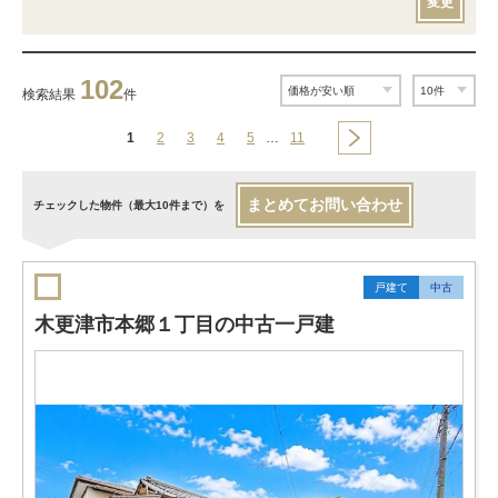
変更
102
検索結果
件
1
2
3
4
5
…
11
まとめてお問い合わせ
チェックした物件（最大10件まで）を
戸建て
中古
木更津市本郷１丁目の中古一戸建