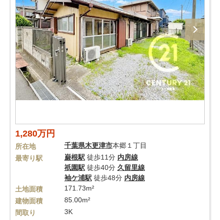
1,280万円
千葉県
木更津市
本郷１丁目
所在地
巌根駅
徒歩11分
内房線
最寄り駅
祇園駅
徒歩40分
久留里線
袖ケ浦駅
徒歩48分
内房線
171.73m²
土地面積
85.00m²
建物面積
3K
間取り