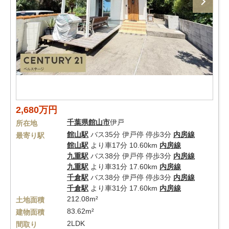
2,680万円
千葉県
館山市
伊戸
所在地
館山駅
バス35分 伊戸停 停歩3分
内房線
最寄り駅
館山駅
より車17分 10.60km
内房線
九重駅
バス38分 伊戸停 停歩3分
内房線
九重駅
より車31分 17.60km
内房線
千倉駅
バス38分 伊戸停 停歩3分
内房線
千倉駅
より車31分 17.60km
内房線
212.08m²
土地面積
83.62m²
建物面積
2LDK
間取り