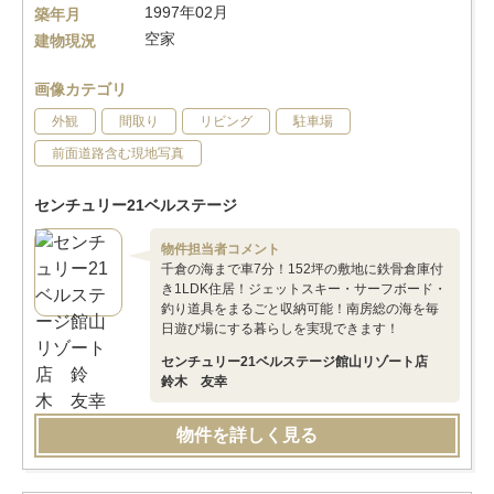
1997年02月
築年月
空家
建物現況
画像カテゴリ
外観
間取り
リビング
駐車場
前面道路含む現地写真
センチュリー21ベルステージ
物件担当者コメント
千倉の海まで車7分！152坪の敷地に鉄骨倉庫付
き1LDK住居！ジェットスキー・サーフボード・
釣り道具をまるごと収納可能！南房総の海を毎
日遊び場にする暮らしを実現できます！
センチュリー21ベルステージ館山リゾート店
鈴木 友幸
物件を詳しく見る