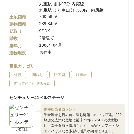
九重駅
徒歩97分
内房線
九重駅
より車13分 7.60km
内房線
760.58m²
土地面積
239.34m²
建物面積
9SDK
間取り
2階建て
階数
1986年04月
築年月
居住中
建物現況
画像カテゴリ
外観
間取り
区画図
駐車場
前面道路含む現地写真
センチュリー21ベルステージ
物件担当者コメント
千倉漁港を目の前に望む海沿いの中古戸建。230
坪超の広大な敷地に延床72坪・9SDKの大型物
件。南千倉海水浴場も近く、民宿・カフェ・シ
ェアハウスなど多彩な活用が期待できます。