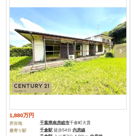
1,880万円
千葉県
南房総市
千倉町大貫
所在地
千倉駅
徒歩54分
内房線
最寄り駅