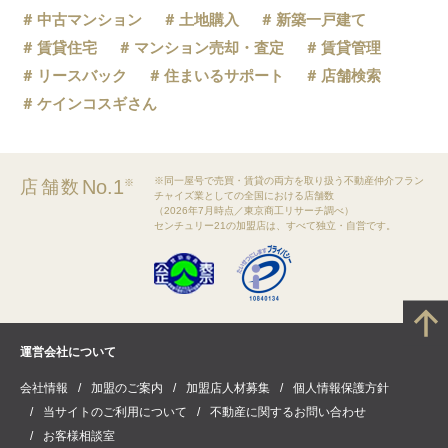
中古マンション
土地購入
新築一戸建て
賃貸住宅
マンション売却・査定
賃貸管理
リースバック
住まいるサポート
店舗検索
ケインコスギさん
※同一屋号で売買・賃貸の両方を取り扱う不動産仲介フラン
No.1
店舗数
※
チャイズ業としての全国における店舗数
（2026年7月時点／東京商工リサーチ調べ）
センチュリー21の加盟店は、すべて独立・自営です。
運営会社について
会社情報
加盟のご案内
加盟店人材募集
個人情報保護方針
当サイトのご利用について
不動産に関するお問い合わせ
お客様相談室