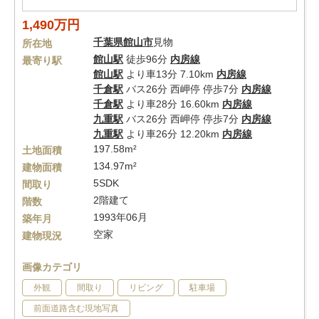
1,490万円
千葉県
館山市
見物
所在地
館山駅
徒歩96分
内房線
最寄り駅
館山駅
より車13分 7.10km
内房線
千倉駅
バス26分 西岬停 停歩7分
内房線
千倉駅
より車28分 16.60km
内房線
九重駅
バス26分 西岬停 停歩7分
内房線
九重駅
より車26分 12.20km
内房線
197.58m²
土地面積
134.97m²
建物面積
5SDK
間取り
2階建て
階数
1993年06月
築年月
空家
建物現況
画像カテゴリ
外観
間取り
リビング
駐車場
前面道路含む現地写真