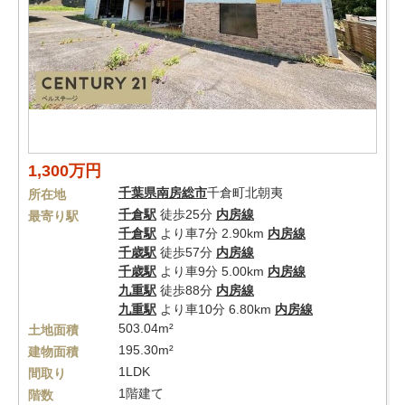
1,300万円
千葉県
南房総市
千倉町北朝夷
所在地
千倉駅
徒歩25分
内房線
最寄り駅
千倉駅
より車7分 2.90km
内房線
千歳駅
徒歩57分
内房線
千歳駅
より車9分 5.00km
内房線
九重駅
徒歩88分
内房線
九重駅
より車10分 6.80km
内房線
503.04m²
土地面積
195.30m²
建物面積
1LDK
間取り
1階建て
階数