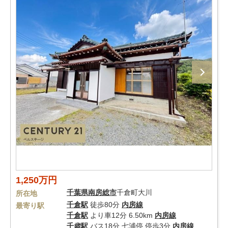
1,250万円
千葉県
南房総市
千倉町大川
所在地
千倉駅
徒歩80分
内房線
最寄り駅
千倉駅
より車12分 6.50km
内房線
千歳駅
バス18分 七浦停 停歩3分
内房線