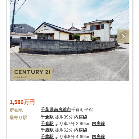
1,580万円
千葉県
南房総市
千倉町平舘
所在地
千倉駅
徒歩39分
内房線
最寄り駅
千倉駅
より車7分 2.80km
内房線
千歳駅
徒歩62分
内房線
千歳駅
より車8分 4.60km
内房線