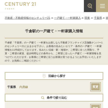
不動産・不動産情報のセンチュリー21
一戸建て・一軒家購入
関東
千葉県
千倉駅の一戸建て・一軒家購入情報
千倉駅「千葉県」の一戸建て・一軒家をお探しなら不動産フランチャイズ店舗数ナンバー1
のセンチュリー21におまかせ下さい。お客様の住みたいエリア・条件の一戸建て・一軒家
情報を11件紹介しております。住みたい沿線・駅・地域や、ご希望に合った間取り、予
算・ご希望の家賃、徒歩時間などの条件から、ご希望に沿った一戸建て・一軒家情報を見
つけていただけます。お客様にご希望に沿うお部屋が見つかるようにお手伝いいたします
ので、お気軽にご相談ください！
沿線から探す
変更
千葉県
内房線
条件で絞り込む