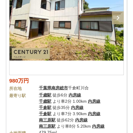
980万円
千葉県
南房総市
千倉町川合
所在地
千歳駅
徒歩6分
内房線
最寄り駅
千歳駅
より車2分 1.00km
内房線
千倉駅
徒歩35分
内房線
千倉駅
より車7分 3.90km
内房線
南三原駅
徒歩62分
内房線
南三原駅
より車8分 5.20km
内房線
479.75m²