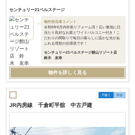
センチュリー21ベルステージ
物件担当者コメント
令和8年6月内外装リフォーム済！広い敷地に日
当たり良好なお庭とワイドバルコニー付き！こ
だわりの間取りで毎日の暮らしに温かな光があ
ふれる理想の住環境です！
センチュリー21ベルステージ館山リゾート店
鈴木 友幸
物件を詳しく見る
戸建て
中古
JR内房線 千倉町平舘 中古戸建