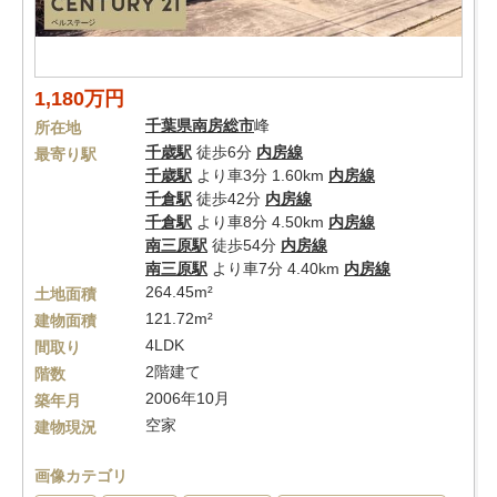
1,180万円
千葉県
南房総市
峰
所在地
千歳駅
徒歩6分
内房線
最寄り駅
千歳駅
より車3分 1.60km
内房線
千倉駅
徒歩42分
内房線
千倉駅
より車8分 4.50km
内房線
南三原駅
徒歩54分
内房線
南三原駅
より車7分 4.40km
内房線
264.45m²
土地面積
121.72m²
建物面積
4LDK
間取り
2階建て
階数
2006年10月
築年月
空家
建物現況
画像カテゴリ