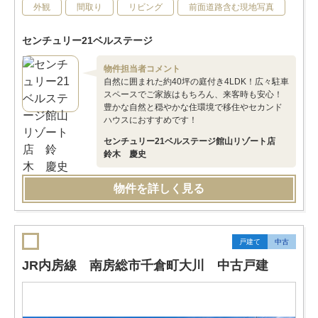
外観
間取り
リビング
前面道路含む現地写真
センチュリー21ベルステージ
物件担当者コメント
自然に囲まれた約40坪の庭付き4LDK！広々駐車
スペースでご家族はもちろん、来客時も安心！
豊かな自然と穏やかな住環境で移住やセカンド
ハウスにおすすめです！
センチュリー21ベルステージ館山リゾート店
鈴木 慶史
物件を詳しく見る
戸建て
中古
JR内房線 南房総市千倉町大川 中古戸建