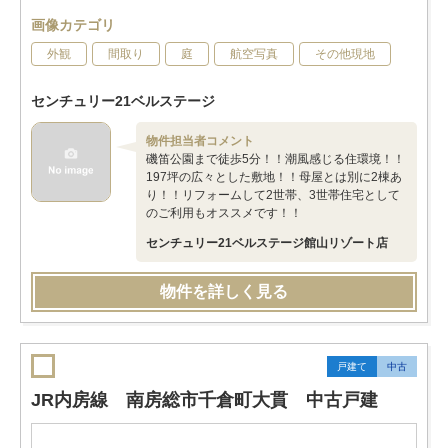
画像カテゴリ
外観
間取り
庭
航空写真
その他現地
センチュリー21ベルステージ
物件担当者コメント
磯笛公園まで徒歩5分！！潮風感じる住環境！！
197坪の広々とした敷地！！母屋とは別に2棟あ
り！！リフォームして2世帯、3世帯住宅として
のご利用もオススメです！！
センチュリー21ベルステージ館山リゾート店
物件を詳しく見る
戸建て
中古
JR内房線 南房総市千倉町大貫 中古戸建