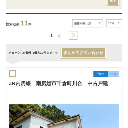
変更
11
検索結果
件
1
2
まとめてお問い合わせ
チェックした物件（最大10件まで）を
戸建て
中古
JR内房線 南房総市千倉町川合 中古戸建