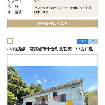
す！
センチュリー21ベルステージ館山リゾート店
鈴木 慶史
物件を詳しく見る
戸建て
中古
JR内房線 南房総市千倉町北朝夷 中古戸建