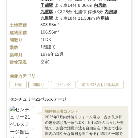
千歳駅
より車14分 8.30km
内房線
九重駅
バス28分 七浦停 停歩3分
内房線
九重駅
より車18分 11.30km
内房線
503.95m²
土地面積
106.56m²
建物面積
4LDK
間取り
1階建て
階数
1976年12月
築年月
空家
建物現況
画像カテゴリ
外観
間取り
リビング
前面道路含む現地写真
センチュリー21ベルステージ
物件担当者コメント
2026年7月内外装リフォーム済み！古き良き和
の趣を感じる平家4LDK！約152坪の広々した敷
地で、お庭の活用方法も自由自在！海まで徒歩
圏内の穏やかな毎日を過ごせる住環境の一邸で