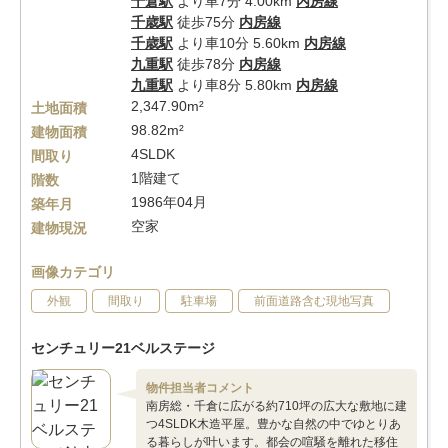
千倉駅
より車7分 4.00km
内房線
千歳駅
徒歩75分
内房線
千歳駅
より車10分 5.60km
内房線
九重駅
徒歩78分
内房線
九重駅
より車8分 5.80km
内房線
2,347.90m²
土地面積
98.82m²
建物面積
4SLDK
間取り
1階建て
階数
1986年04月
築年月
空家
建物現況
画像カテゴリ
外観
間取り
駐車場
前面道路含む現地写真
センチュリー21ベルステージ
物件担当者コメント
南房総・千倉に広がる約710坪の広大な敷地に建
つ4SLDK木造平屋。豊かな自然の中でゆとりあ
る暮らしが叶います。都会の喧騒を離れた移住