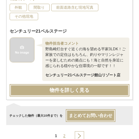
外観
間取り
前面道路含む現地写真
その他現地
センチュリー21ベルステージ
物件担当者コメント
野島崎灯台すぐ近くの海を望める平家3LDK！ご
家族での定住はもちろん、釣りやマリンレジャ
ーを楽しむための拠点にも！海と自然を身近に
感じられる穏やかな住環境の一邸です！！
センチュリー21ベルステージ館山リゾート店
物件を詳しく見る
まとめてお問い合わせ
チェックした物件（最大10件まで）を
1
2