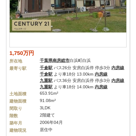
1,750万円
千葉県
南房総市
白浜町白浜
所在地
千倉駅
バス26分 安房白浜停 停歩3分
内房線
最寄り駅
千倉駅
より車18分 13.00km
内房線
九重駅
バス36分 安房白浜停 停歩3分
内房線
九重駅
より車18分 14.00km
内房線
653.91m²
土地面積
91.08m²
建物面積
3LDK
間取り
2階建て
階数
2006年04月
築年月
居住中
建物現況