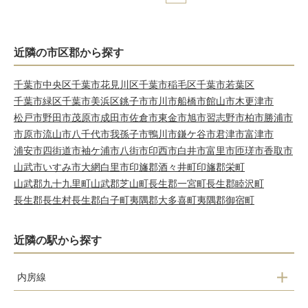
近隣の市区郡から探す
千葉市中央区
千葉市花見川区
千葉市稲毛区
千葉市若葉区
千葉市緑区
千葉市美浜区
銚子市
市川市
船橋市
館山市
木更津市
松戸市
野田市
茂原市
成田市
佐倉市
東金市
旭市
習志野市
柏市
勝浦市
市原市
流山市
八千代市
我孫子市
鴨川市
鎌ケ谷市
君津市
富津市
浦安市
四街道市
袖ケ浦市
八街市
印西市
白井市
富里市
匝瑳市
香取市
山武市
いすみ市
大網白里市
印旛郡酒々井町
印旛郡栄町
山武郡九十九里町
山武郡芝山町
長生郡一宮町
長生郡睦沢町
長生郡長生村
長生郡白子町
夷隅郡大多喜町
夷隅郡御宿町
近隣の駅から探す
内房線
南三原