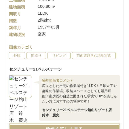
土地面積
100.80m²
建物面積
1LDK
間取り
2階建て
階数
1997年03月
築年月
空家
建物現況
画像カテゴリ
外観
間取り
リビング
前面道路含む現地写真
センチュリー21ベルステージ
物件担当者コメント
広々とした土間の作業場付き1LDK！日曜大工や
趣味の作業場、収納スペースとしても活用可
能！南房総の自然に囲まれた環境でDIYを楽しみ
たい方におすすめの物件です！
センチュリー21ベルステージ館山リゾート店
鈴木 慶史