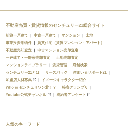
和田浦
江見
太海
不動産売買・賃貸情報のセンチュリー21総合サイト
安房鴨川
新築一戸建て
中古一戸建て
マンション
土地
事業投資用物件
賃貸住宅（賃貸マンション・アパート）
不動産売却査定
中古マンション売却査定
一戸建て・一軒家売却査定
土地売却査定
マンションライブラリー
賃貸管理
店舗検索
センチュリー21とは
リースバック
住まいるサポート21
加盟店人材募集
イメージキャラクター紹介
Who is センチュリワン君！？
接客グランプリ
Youtube公式チャンネル
成約者アンケート
人気のキーワード