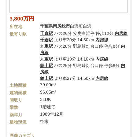
3,800万円
千葉県
南房総市
白浜町白浜
所在地
千倉駅
バス26分 安房白浜停 停歩12分
内房線
最寄り駅
千倉駅
より車20分 14.30km
内房線
九重駅
バス28分 野島崎灯台口停 停歩8分
内
房線
九重駅
より車19分 14.10km
内房線
館山駅
バス25分 野島崎灯台口停 停歩8分
内
房線
館山駅
より車27分 14.50km
内房線
79.00m²
土地面積
96.05m²
建物面積
3LDK
間取り
1階建て
階数
1989年12月
築年月
空家
建物現況
画像カテゴリ