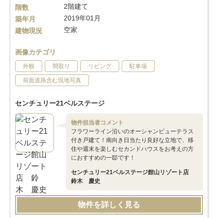
2階建て
階数
2019年01月
築年月
空家
建物現況
画像カテゴリ
外観
間取り
リビング
駐車場
前面道路含む現地写真
センチュリー21ベルステージ
物件担当者コメント
フラワーライン沿いのオーシャンビューテラス
付き戸建て！南向き日当たり良好な立地で、移
住や週末を楽しむセカンドハウスをお考えの方
におすすめの一邸です！
センチュリー21ベルステージ館山リゾート店
鈴木 慶史
物件を詳しく見る