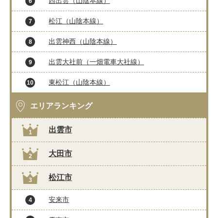
西出雲（山陰本線）
6
松江（山陰本線）
7
出雲神西（山陰本線）
8
出雲大社前（一畑電車大社線）
9
東松江（山陰本線）
10
エリアランキング
出雲市
1
大田市
2
松江市
3
安来市
4