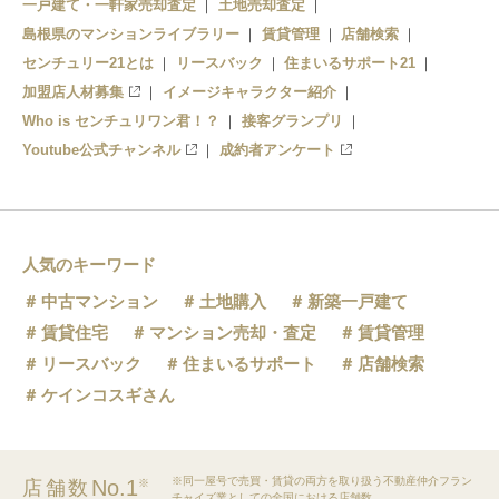
一戸建て・一軒家売却査定
土地売却査定
島根県のマンションライブラリー
賃貸管理
店舗検索
センチュリー21とは
リースバック
住まいるサポート21
加盟店人材募集
イメージキャラクター紹介
Who is センチュリワン君！？
接客グランプリ
Youtube公式チャンネル
成約者アンケート
人気のキーワード
中古マンション
土地購入
新築一戸建て
賃貸住宅
マンション売却・査定
賃貸管理
リースバック
住まいるサポート
店舗検索
ケインコスギさん
※同一屋号で売買・賃貸の両方を取り扱う不動産仲介フラン
No.1
店舗数
※
チャイズ業としての全国における店舗数