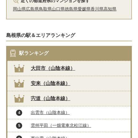
近くの都道府県のマンションを探す
岡山県
広島県
鳥取県
山口県
徳島県
愛媛県
香川県
高知県
島根県の駅＆エリアランキング
駅ランキング
大田市（山陰本線）
1
安来（山陰本線）
2
宍道（山陰本線）
3
出雲市（山陰本線）
4
雲州平田（一畑電車北松江線）
5