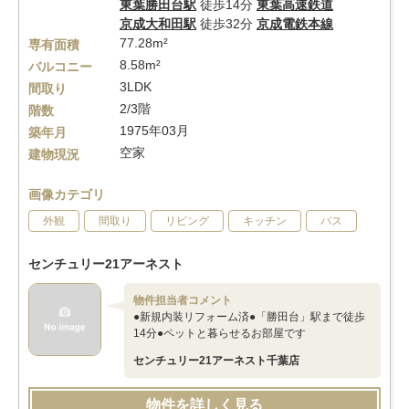
東葉勝田台駅
徒歩14分
東葉高速鉄道
京成大和田駅
徒歩32分
京成電鉄本線
77.28m²
専有面積
8.58m²
バルコニー
3LDK
間取り
2/3階
階数
1975年03月
築年月
空家
建物現況
画像カテゴリ
外観
間取り
リビング
キッチン
バス
センチュリー21アーネスト
物件担当者コメント
●新規内装リフォーム済●「勝田台」駅まで徒歩
14分●ペットと暮らせるお部屋です
センチュリー21アーネスト千葉店
物件を詳しく見る