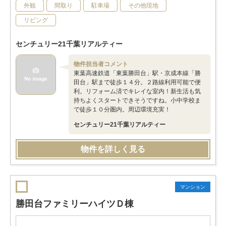
外観
間取り
駐車場
その他現地
リビング
センチュリー21千葉リアルティー
物件担当者コメント
東葉高速鉄道「東葉勝田台」駅・京成本線「勝
田台」駅まで徒歩１４分。２路線利用可能で便
利。リフォーム済でキレイな室内！新生活も気
持ちよくスタートできそうですね。小中学校ま
で徒歩１０分圏内。周辺環境充実！
センチュリー21千葉リアルティー
物件を詳しく見る
マンション
勝田台ファミリーハイツＤ棟