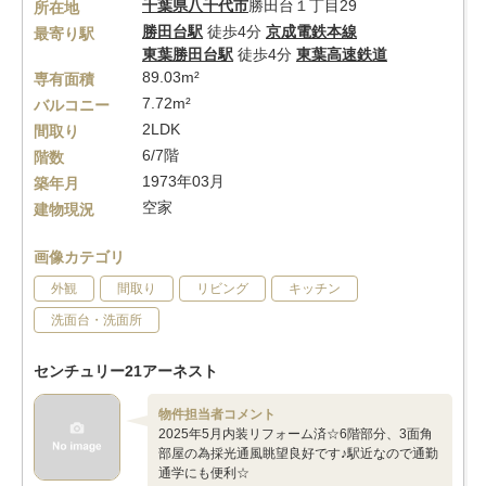
千葉県
八千代市
勝田台１丁目29
所在地
勝田台駅
徒歩4分
京成電鉄本線
最寄り駅
東葉勝田台駅
徒歩4分
東葉高速鉄道
89.03m²
専有面積
7.72m²
バルコニー
2LDK
間取り
6/7階
階数
1973年03月
築年月
空家
建物現況
画像カテゴリ
外観
間取り
リビング
キッチン
洗面台・洗面所
センチュリー21アーネスト
物件担当者コメント
2025年5月内装リフォーム済☆6階部分、3面角
部屋の為採光通風眺望良好です♪駅近なので通勤
通学にも便利☆