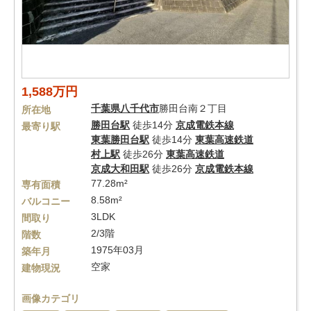
1,588万円
千葉県
八千代市
勝田台南２丁目
所在地
勝田台駅
徒歩14分
京成電鉄本線
最寄り駅
東葉勝田台駅
徒歩14分
東葉高速鉄道
村上駅
徒歩26分
東葉高速鉄道
京成大和田駅
徒歩26分
京成電鉄本線
77.28m²
専有面積
8.58m²
バルコニー
3LDK
間取り
2/3階
階数
1975年03月
築年月
空家
建物現況
画像カテゴリ