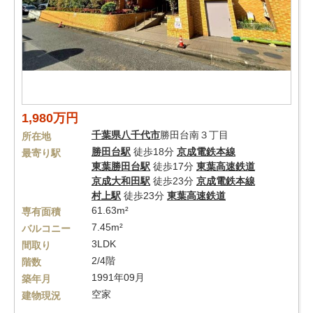
1,980万円
千葉県
八千代市
勝田台南３丁目
所在地
勝田台駅
徒歩18分
京成電鉄本線
最寄り駅
東葉勝田台駅
徒歩17分
東葉高速鉄道
京成大和田駅
徒歩23分
京成電鉄本線
村上駅
徒歩23分
東葉高速鉄道
61.63m²
専有面積
7.45m²
バルコニー
3LDK
間取り
2/4階
階数
1991年09月
築年月
空家
建物現況