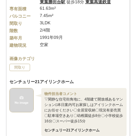
東葉勝田台駅
徒歩18分
東葉高速鉄道
61.63m²
専有面積
7.45m²
バルコニー
3LDK
間取り
2/4階
階数
1991年09月
築年月
空家
建物現況
画像カテゴリ
間取り
センチュリー21アイリンクホーム
物件担当者コメント
▽閑静な住宅街角地に、4階建て開放感あるマン
ション□本日案内可お家探しはアイリンクホーム
にお任せください〇全居室収納〇現況有姿売買
〇駐車場空きあり〇幼稚園徒歩8分〇小学校徒歩
16分〇スーパー徒歩15分
センチュリー21アイリンクホーム