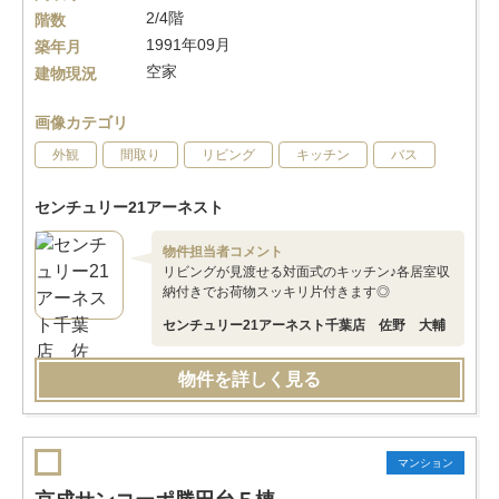
2/4階
階数
1991年09月
築年月
空家
建物現況
画像カテゴリ
外観
間取り
リビング
キッチン
バス
センチュリー21アーネスト
物件担当者コメント
リビングが見渡せる対面式のキッチン♪各居室収
納付きでお荷物スッキリ片付きます◎
センチュリー21アーネスト千葉店 佐野 大輔
物件を詳しく見る
マンション