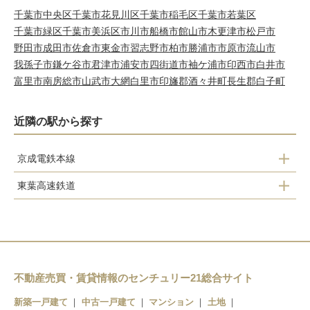
千葉市中央区
千葉市花見川区
千葉市稲毛区
千葉市若葉区
千葉市緑区
千葉市美浜区
市川市
船橋市
館山市
木更津市
松戸市
野田市
成田市
佐倉市
東金市
習志野市
柏市
勝浦市
市原市
流山市
我孫子市
鎌ケ谷市
君津市
浦安市
四街道市
袖ケ浦市
印西市
白井市
富里市
南房総市
山武市
大網白里市
印旛郡酒々井町
長生郡白子町
近隣の駅から探す
京成電鉄本線
東葉高速鉄道
八千代台駅
八千代緑が丘駅
京成大和田駅
八千代中央駅
勝田台駅
村上駅
不動産売買・賃貸情報のセンチュリー21総合サイト
新築一戸建て
中古一戸建て
マンション
土地
東葉勝田台駅