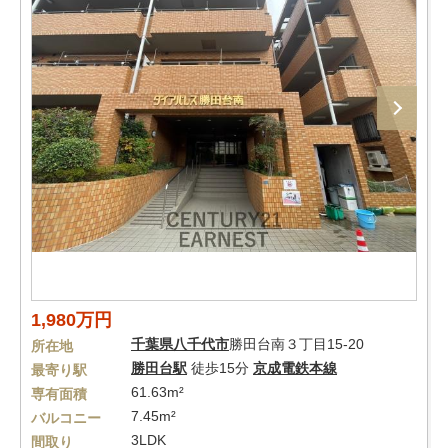
1,980万円
千葉県
八千代市
勝田台南３丁目15-20
所在地
勝田台駅
徒歩15分
京成電鉄本線
最寄り駅
61.63m²
専有面積
7.45m²
バルコニー
3LDK
間取り