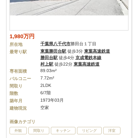
1,980万円
千葉県
八千代市
勝田台１丁目
所在地
東葉勝田台駅
徒歩3分
東葉高速鉄道
最寄り駅
勝田台駅
徒歩4分
京成電鉄本線
村上駅
徒歩22分
東葉高速鉄道
89.03m²
専有面積
7.72m²
バルコニー
2LDK
間取り
6/7階
階数
1973年03月
築年月
空家
建物現況
画像カテゴリ
外観
間取り
キッチン
リビング
洋室