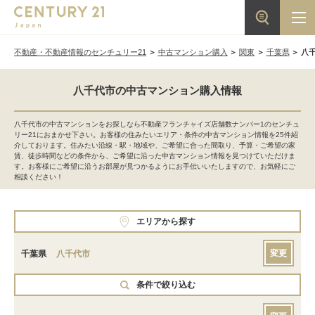
不動産・不動産情報のセンチュリー21
中古マンション購入
関東
千葉県
八
八千代市の中古マンション購入情報
八千代市の中古マンションをお探しなら不動産フランチャイズ店舗数ナンバー1のセンチュ
リー21におまかせ下さい。お客様の住みたいエリア・条件の中古マンション情報を25件紹
介しております。住みたい沿線・駅・地域や、ご希望に合った間取り、予算・ご希望の家
賃、徒歩時間などの条件から、ご希望に沿った中古マンション情報を見つけていただけま
す。お客様にご希望に沿うお部屋が見つかるようにお手伝いいたしますので、お気軽にご
相談ください！
エリアから探す
変更
千葉県
八千代市
条件で絞り込む