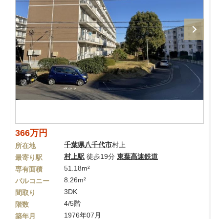
366万円
千葉県
八千代市
村上
所在地
村上駅
徒歩19分
東葉高速鉄道
最寄り駅
51.18m²
専有面積
8.26m²
バルコニー
3DK
間取り
4/5階
階数
1976年07月
築年月