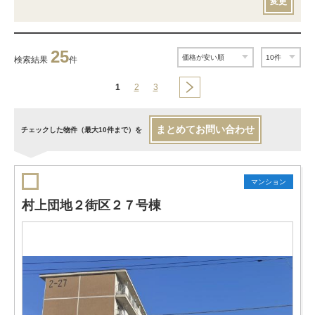
変更
25
検索結果
件
1
2
3
まとめてお問い合わせ
チェックした物件（最大10件まで）を
マンション
村上団地２街区２７号棟