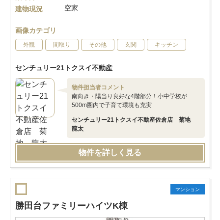
空家
建物現況
画像カテゴリ
外観
間取り
その他
玄関
キッチン
センチュリー21トクスイ不動産
物件担当者コメント
南向き・陽当り良好な4階部分！小中学校が
500m圏内で子育て環境も充実
センチュリー21トクスイ不動産佐倉店 菊地
龍太
物件を詳しく見る
マンション
勝田台ファミリーハイツK棟