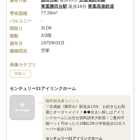
最寄り駅
東葉勝田台駅
徒歩18分
東葉高速鉄道
77.28m²
専有面積
-
バルコニー
3LDK
間取り
3/3階
階数
1975年03月
築年月
空家
建物現況
画像カテゴリ
間取り
センチュリー21アイリンクホーム
物件担当者コメント
▽京成線《勝田台》駅徒歩13分、お好きなお部
屋にオーダーメイド！◆◆住まい探しはアイリ
ンクホームにお任せ資料請求大歓迎！ご案内可
能ペット可ゆったり18帖LDK小学校徒歩12分ス
ーパー徒歩13分
センチュリー21アイリンクホーム