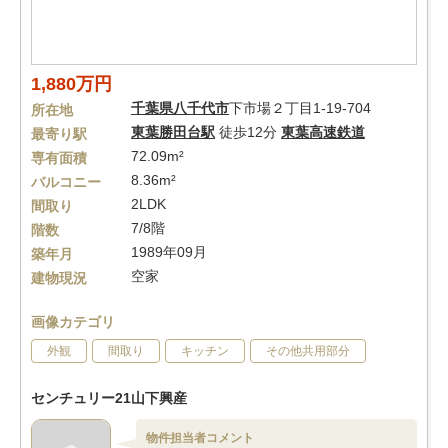
1,880万円
千葉県
八千代市
下市場２丁目1-19-704
所在地
東葉勝田台駅
徒歩12分
東葉高速鉄道
最寄り駅
72.09m²
専有面積
8.36m²
バルコニー
2LDK
間取り
7/8階
階数
1989年09月
築年月
空家
建物現況
画像カテゴリ
外観
間取り
キッチン
その他共用部分
センチュリー21山下興産
物件担当者コメント