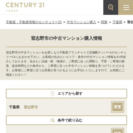
不動産・不動産情報のセンチュリー21
中古マンション購入
関東
千葉県
習
習志野市の中古マンション購入情報
習志野市の中古マンションをお探しなら不動産フランチャイズ店舗数ナンバー1のセンチュ
リー21におまかせ下さい。お客様の住みたいエリア・条件の中古マンション情報を41件紹
介しております。住みたい沿線・駅・地域や、ご希望に合った間取り、予算・ご希望の家
賃、徒歩時間などの条件から、ご希望に沿った中古マンション情報を見つけていただけま
す。お客様にご希望に沿うお部屋が見つかるようにお手伝いいたしますので、お気軽にご
相談ください！
エリアから探す
変更
千葉県
習志野市
条件で絞り込む