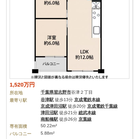
1,520万円
千葉県
習志野市
谷津２丁目
所在地
谷津駅
徒歩13分
京成電鉄本線
最寄り駅
京成津田沼駅
徒歩20分
京成電鉄千葉線
津田沼駅
徒歩21分
総武本線
南船橋駅
徒歩26分
京葉線
50.22m²
専有面積
5.88m²
バルコニー