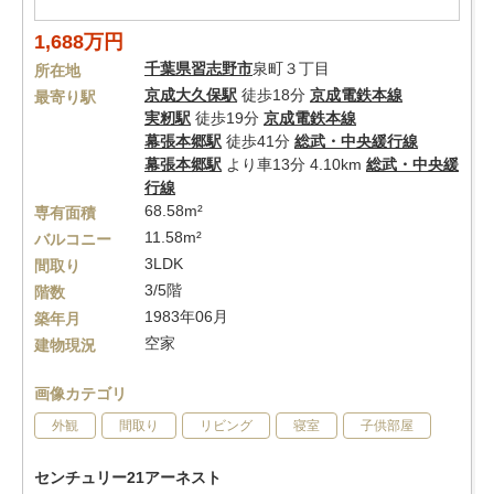
1,688万円
千葉県
習志野市
泉町３丁目
所在地
京成大久保駅
徒歩18分
京成電鉄本線
最寄り駅
実籾駅
徒歩19分
京成電鉄本線
幕張本郷駅
徒歩41分
総武・中央緩行線
幕張本郷駅
より車13分 4.10km
総武・中央緩
行線
68.58m²
専有面積
11.58m²
バルコニー
3LDK
間取り
3/5階
階数
1983年06月
築年月
空家
建物現況
画像カテゴリ
外観
間取り
リビング
寝室
子供部屋
センチュリー21アーネスト