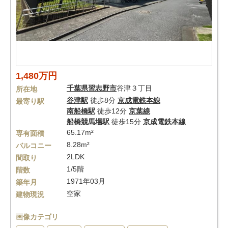
1,480万円
千葉県
習志野市
谷津３丁目
所在地
谷津駅
徒歩8分
京成電鉄本線
最寄り駅
南船橋駅
徒歩12分
京葉線
船橋競馬場駅
徒歩15分
京成電鉄本線
65.17m²
専有面積
8.28m²
バルコニー
2LDK
間取り
1/5階
階数
1971年03月
築年月
空家
建物現況
画像カテゴリ