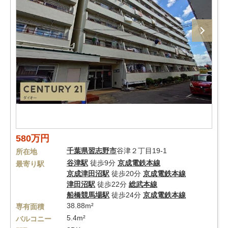
580万円
千葉県
習志野市
谷津２丁目19-1
所在地
谷津駅
徒歩9分
京成電鉄本線
最寄り駅
京成津田沼駅
徒歩20分
京成電鉄本線
津田沼駅
徒歩22分
総武本線
船橋競馬場駅
徒歩24分
京成電鉄本線
38.88m²
専有面積
5.4m²
バルコニー