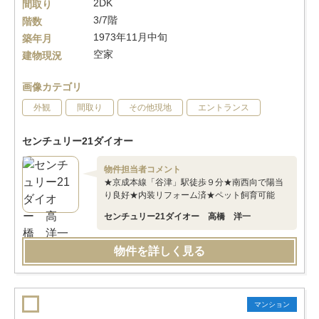
2DK
間取り
3/7階
階数
1973年11月中旬
築年月
空家
建物現況
画像カテゴリ
外観
間取り
その他現地
エントランス
センチュリー21ダイオー
物件担当者コメント
★京成本線「谷津」駅徒歩９分★南西向で陽当
り良好★内装リフォーム済★ペット飼育可能
センチュリー21ダイオー 高橋 洋一
物件を詳しく見る
マンション