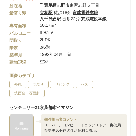
千葉県
習志野市
東習志野５丁目
所在地
実籾駅
徒歩19分
京成電鉄本線
最寄り駅
八千代台駅
徒歩22分
京成電鉄本線
50.17m²
専有面積
8.97m²
バルコニー
2LDK
間取り
3/6階
階数
1992年04月上旬
築年月
空家
建物現況
画像カテゴリ
外観
間取り
リビング
バス
洗面台・洗面所
センチュリー21京葉都市イマジン
物件担当者コメント
ス－パ－、コンビニ、ドラックストア、郵便局
等徒歩10分内の生活便利な環境♪