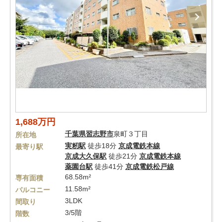
1,688万円
千葉県
習志野市
泉町３丁目
所在地
実籾駅
徒歩18分
京成電鉄本線
最寄り駅
京成大久保駅
徒歩21分
京成電鉄本線
薬園台駅
徒歩41分
京成電鉄松戸線
68.58m²
専有面積
11.58m²
バルコニー
3LDK
間取り
3/5階
階数