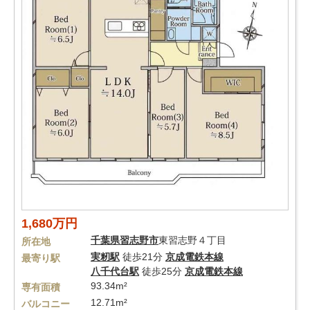
1,680万円
千葉県
習志野市
東習志野４丁目
所在地
実籾駅
徒歩21分
京成電鉄本線
最寄り駅
八千代台駅
徒歩25分
京成電鉄本線
93.34m²
専有面積
12.71m²
バルコニー