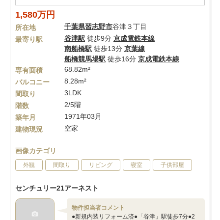
1,580万円
千葉県
習志野市
谷津３丁目
所在地
谷津駅
徒歩9分
京成電鉄本線
最寄り駅
南船橋駅
徒歩13分
京葉線
船橋競馬場駅
徒歩16分
京成電鉄本線
68.82m²
専有面積
8.28m²
バルコニー
3LDK
間取り
2/5階
階数
1971年03月
築年月
空家
建物現況
画像カテゴリ
外観
間取り
リビング
寝室
子供部屋
センチュリー21アーネスト
物件担当者コメント
●新規内装リフォーム済●「谷津」駅徒歩7分●2