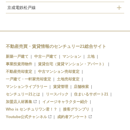
京成電鉄松戸線
京成津田沼駅
京成津田沼駅
京成津田沼駅
京成大久保駅
新津田沼駅
実籾駅
不動産売買・賃貸情報のセンチュリー21総合サイト
新築一戸建て
中古一戸建て
マンション
土地
事業投資用物件
賃貸住宅（賃貸マンション・アパート）
不動産売却査定
中古マンション売却査定
一戸建て・一軒家売却査定
土地売却査定
マンションライブラリー
賃貸管理
店舗検索
センチュリー21とは
リースバック
住まいるサポート21
加盟店人材募集
イメージキャラクター紹介
Who is センチュリワン君！？
接客グランプリ
Youtube公式チャンネル
成約者アンケート