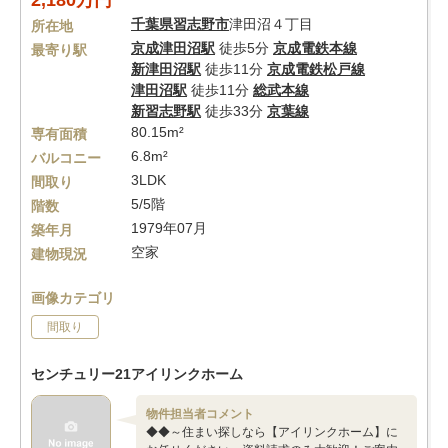
2,180万円
千葉県
習志野市
津田沼４丁目
所在地
京成津田沼駅
徒歩5分
京成電鉄本線
最寄り駅
新津田沼駅
徒歩11分
京成電鉄松戸線
津田沼駅
徒歩11分
総武本線
新習志野駅
徒歩33分
京葉線
80.15m²
専有面積
6.8m²
バルコニー
3LDK
間取り
5/5階
階数
1979年07月
築年月
空家
建物現況
画像カテゴリ
間取り
センチュリー21アイリンクホーム
物件担当者コメント
◆◆～住まい探しなら【アイリンクホーム】に