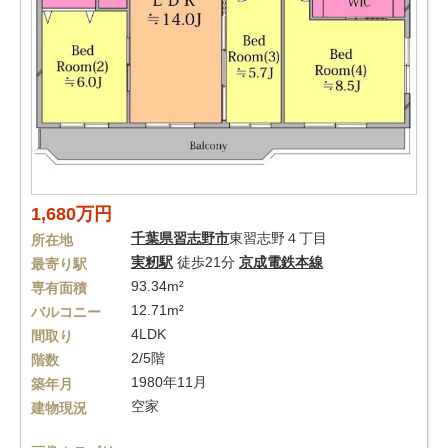
1,680万円
千葉県
習志野市
東習志野４丁目
所在地
実籾駅
徒歩21分
京成電鉄本線
最寄り駅
93.34m²
専有面積
12.71m²
バルコニー
4LDK
間取り
2/5階
階数
1980年11月
築年月
空家
建物現況