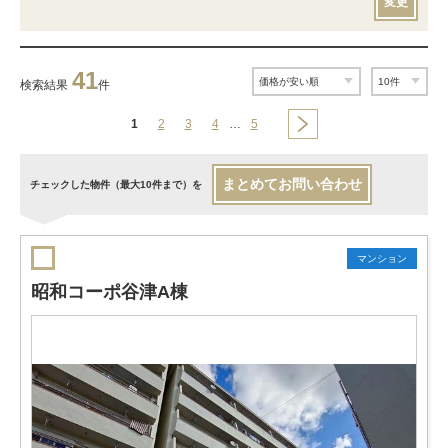
変更
41
検索結果
件
1
2
3
4
…
5
まとめてお問い合わせ
チェックした物件（最大10件まで）を
マンション
昭和コーポ谷津A棟