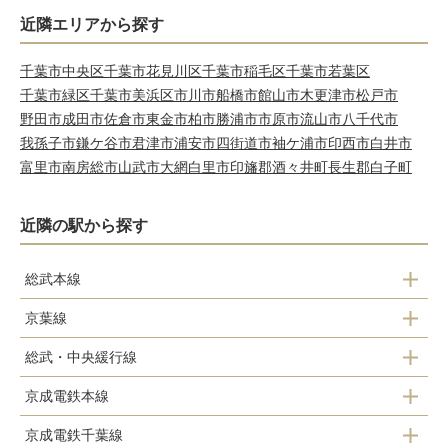
近隣エリアから探す
千葉市中央区
千葉市花見川区
千葉市稲毛区
千葉市若葉区
千葉市緑区
千葉市美浜区
市川市
船橋市
館山市
木更津市
松戸市
野田市
成田市
佐倉市
東金市
柏市
勝浦市
市原市
流山市
八千代市
我孫子市
鎌ケ谷市
君津市
浦安市
四街道市
袖ケ浦市
印西市
白井市
富里市
南房総市
山武市
大網白里市
印旛郡酒々井町
長生郡白子町
近隣の駅から探す
総武本線
京葉線
津田沼駅
総武・中央緩行線
新習志野駅
京成電鉄本線
津田沼駅
京成電鉄千葉線
谷津駅