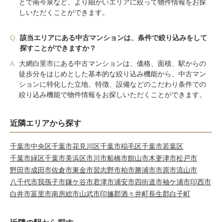
とで南今泉など、より細かいエリアに絞って物件情報をお探
しいただくことができます。
Q.
該当エリアにある中古マンションは、条件で絞り込みをして
探すことができますか？
A.
大網白里市にある中古マンションは、価格、面積、駅からの
徒歩分をはじめとした基本的な絞り込み機能から、中古マン
ションに特化した立地、特徴、設備などのこだわり条件での
絞り込み機能で物件情報をお探しいただくことができます。
近隣エリアから探す
千葉市中央区
千葉市花見川区
千葉市稲毛区
千葉市若葉区
千葉市緑区
千葉市美浜区
市川市
船橋市
館山市
木更津市
松戸市
野田市
成田市
佐倉市
東金市
習志野市
柏市
勝浦市
市原市
流山市
八千代市
我孫子市
鎌ケ谷市
君津市
浦安市
四街道市
袖ケ浦市
印西市
白井市
富里市
南房総市
山武市
印旛郡酒々井町
長生郡白子町