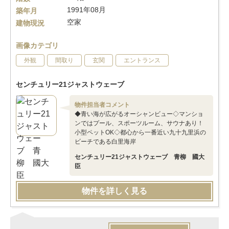
1991年08月
築年月
空家
建物現況
画像カテゴリ
外観
間取り
玄関
エントランス
センチュリー21ジャストウェーブ
物件担当者コメント
◆青い海が広がるオーシャンビュー◇マンショ
ンではプール、スポーツルーム、サウナあり！
小型ペットOK◇都心から一番近い九十九里浜の
ビーチである白里海岸
センチュリー21ジャストウェーブ 青柳 國大
臣
物件を詳しく見る