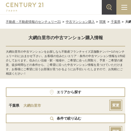
不動産・不動産情報のセンチュリー21
中古マンション購入
関東
千葉県
大
大網白里市の中古マンション購入情報
大網白里市の中古マンションをお探しなら不動産フランチャイズ店舗数ナンバー1のセンチ
ュリー21におまかせ下さい。お客様の住みたいエリア・条件の中古マンション情報を1件紹
介しております。住みたい沿線・駅・地域や、ご希望に合った間取り、予算・ご希望の家
賃、徒歩時間などの条件から、ご希望に沿った中古マンション情報を見つけていただけま
す。お客様にご希望に沿うお部屋が見つかるようにお手伝いいたしますので、お気軽にご
相談ください！
エリアから探す
変更
千葉県
大網白里市
条件で絞り込む