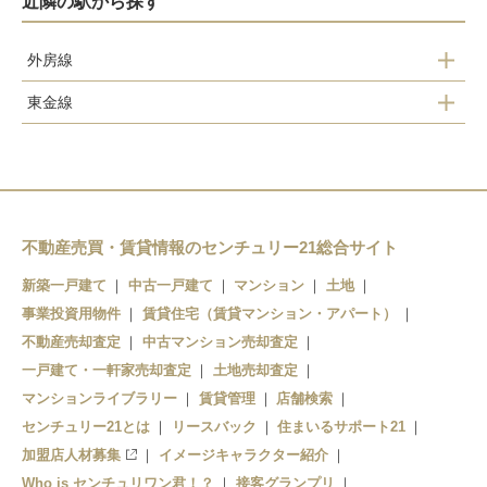
近隣の駅から探す
外房線
東金線
大網駅
大網駅
永田駅
不動産売買・賃貸情報のセンチュリー21総合サイト
新築一戸建て
中古一戸建て
マンション
土地
事業投資用物件
賃貸住宅（賃貸マンション・アパート）
不動産売却査定
中古マンション売却査定
一戸建て・一軒家売却査定
土地売却査定
マンションライブラリー
賃貸管理
店舗検索
センチュリー21とは
リースバック
住まいるサポート21
加盟店人材募集
イメージキャラクター紹介
Who is センチュリワン君！？
接客グランプリ