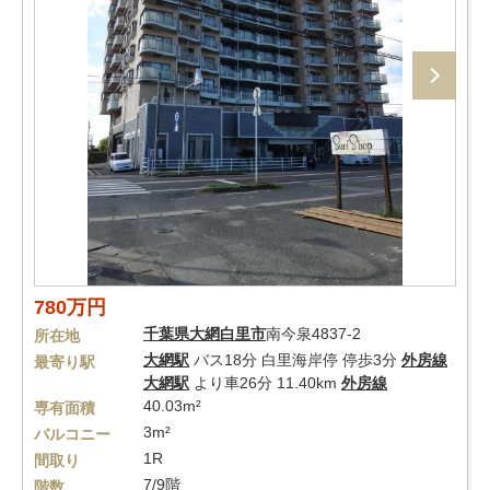
780万円
千葉県
大網白里市
南今泉4837-2
所在地
大網駅
バス18分 白里海岸停 停歩3分
外房線
最寄り駅
大網駅
より車26分 11.40km
外房線
40.03m²
専有面積
3m²
バルコニー
1R
間取り
7/9階
階数