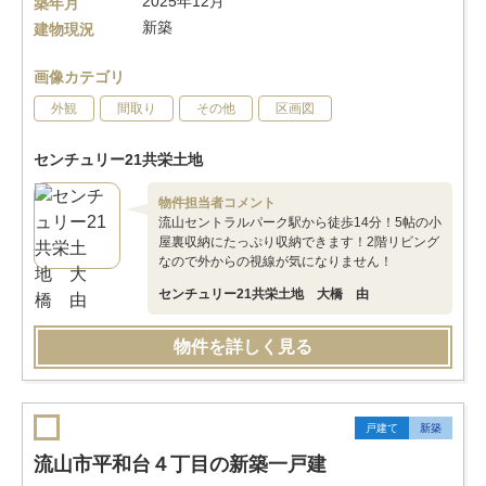
2025年12月
築年月
新築
建物現況
画像カテゴリ
外観
間取り
その他
区画図
センチュリー21共栄土地
物件担当者コメント
流山セントラルパーク駅から徒歩14分！5帖の小
屋裏収納にたっぷり収納できます！2階リビング
なので外からの視線が気になりません！
センチュリー21共栄土地 大橋 由
物件を詳しく見る
戸建て
新築
流山市平和台４丁目の新築一戸建