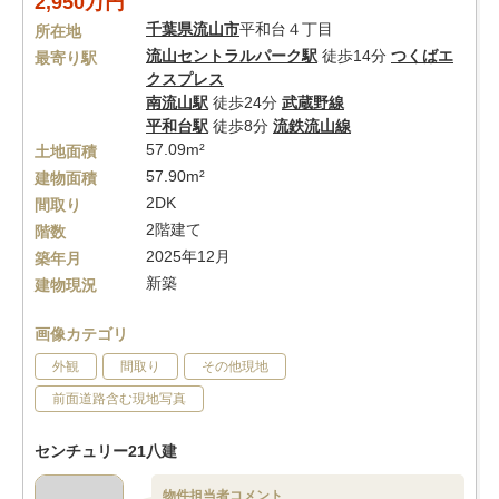
2,950万円
千葉県
流山市
平和台４丁目
所在地
流山セントラルパーク駅
徒歩14分
つくばエ
最寄り駅
クスプレス
南流山駅
徒歩24分
武蔵野線
平和台駅
徒歩8分
流鉄流山線
57.09m²
土地面積
57.90m²
建物面積
2DK
間取り
2階建て
階数
2025年12月
築年月
新築
建物現況
画像カテゴリ
外観
間取り
その他現地
前面道路含む現地写真
センチュリー21八建
物件担当者コメント