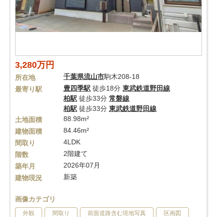
3,280万円
千葉県
流山市
駒木208-18
所在地
豊四季駅
徒歩18分
東武鉄道野田線
最寄り駅
柏駅
徒歩33分
常磐線
柏駅
徒歩33分
東武鉄道野田線
88.98m²
土地面積
84.46m²
建物面積
4LDK
間取り
2階建て
階数
2026年07月
築年月
新築
建物現況
画像カテゴリ
外観
間取り
前面道路含む現地写真
区画図