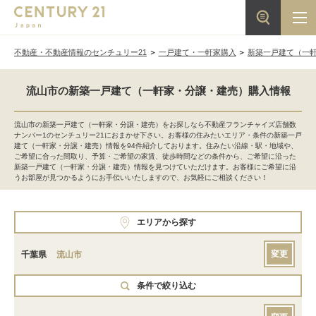
不動産・不動産情報のセンチュリー21
一戸建て・一軒家購入
新築一戸建て（一
流山市の新築一戸建て（一軒家・分譲・建売）購入情報
流山市の新築一戸建て（一軒家・分譲・建売）をお探しなら不動産フランチャイズ店舗数
ナンバー1のセンチュリー21におまかせ下さい。お客様の住みたいエリア・条件の新築一戸
建て（一軒家・分譲・建売）情報を94件紹介しております。住みたい沿線・駅・地域や、
ご希望に合った間取り、予算・ご希望の家賃、徒歩時間などの条件から、ご希望に沿った
新築一戸建て（一軒家・分譲・建売）情報を見つけていただけます。お客様にご希望に沿
うお部屋が見つかるようにお手伝いいたしますので、お気軽にご相談ください！
エリアから探す
変更
千葉県
流山市
条件で絞り込む