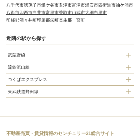
八千代市
我孫子市
鎌ケ谷市
君津市
富津市
浦安市
四街道市
袖ケ浦市
八街市
印西市
白井市
富里市
香取市
山武市
大網白里市
印旛郡酒々井町
印旛郡栄町
長生郡一宮町
近隣の駅から探す
武蔵野線
流鉄流山線
南流山駅
つくばエクスプレス
鰭ヶ崎駅
東武鉄道野田線
南流山駅
平和台駅
流山おおたかの森駅
流山セントラルパーク駅
流山駅
初石駅
流山おおたかの森駅
江戸川台駅
不動産売買・賃貸情報のセンチュリー21総合サイト