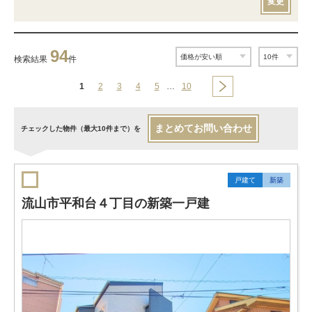
変更
94
検索結果
件
1
2
3
4
5
…
10
まとめてお問い合わせ
チェックした物件（最大10件まで）を
戸建て
新築
流山市平和台４丁目の新築一戸建