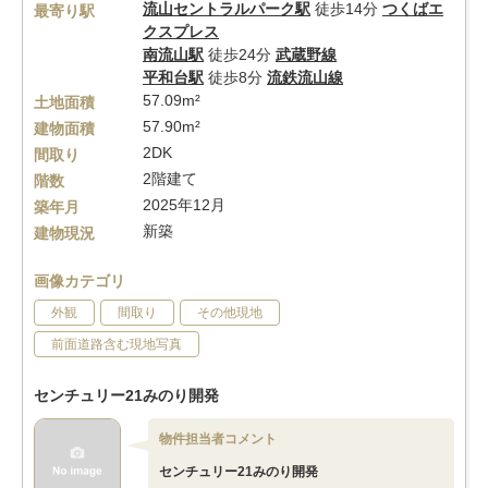
流山セントラルパーク駅
徒歩14分
つくばエ
最寄り駅
クスプレス
南流山駅
徒歩24分
武蔵野線
平和台駅
徒歩8分
流鉄流山線
57.09m²
土地面積
57.90m²
建物面積
2DK
間取り
2階建て
階数
2025年12月
築年月
新築
建物現況
画像カテゴリ
外観
間取り
その他現地
前面道路含む現地写真
センチュリー21みのり開発
物件担当者コメント
センチュリー21みのり開発