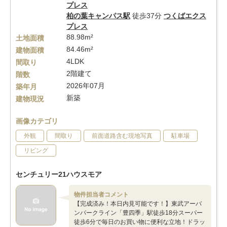
プレス
柏の葉キャンパス駅
徒歩37分
つくばエクス
プレス
88.98m²
土地面積
84.46m²
建物面積
4LDK
間取り
2階建て
階数
2026年07月
築年月
新築
建物現況
画像カテゴリ
外観
間取り
前面道路含む現地写真
駐車場
リビング
センチュリー21ハウスモア
物件担当者コメント
【完成済み！本日内見可能です！】東武アーバ
ンパークライン「豊四季」駅徒歩18分スーパー
徒歩6分で毎日のお買い物に便利な立地！ドラッ