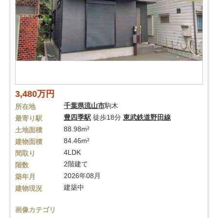
3,480万円
千葉県
流山市
駒木
所在地
豊四季駅
徒歩18分
東武鉄道野田線
最寄り駅
88.98m²
土地面積
84.46m²
建物面積
4LDK
間取り
2階建て
階数
2026年08月
築年月
建築中
建物現況
画像カテゴリ