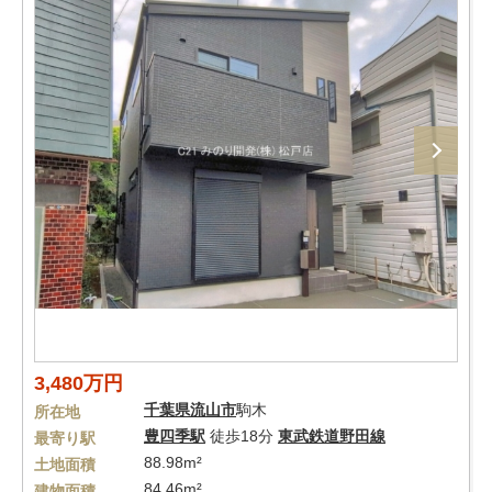
3,480万円
千葉県
流山市
駒木
所在地
豊四季駅
徒歩18分
東武鉄道野田線
最寄り駅
88.98m²
土地面積
84.46m²
建物面積