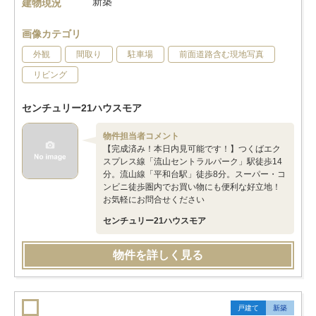
新築
建物現況
画像カテゴリ
外観
間取り
駐車場
前面道路含む現地写真
リビング
センチュリー21ハウスモア
物件担当者コメント
【完成済み！本日内見可能です！】つくばエク
スプレス線「流山セントラルパーク」駅徒歩14
分。流山線「平和台駅」徒歩8分。スーパー・コ
ンビニ徒歩圏内でお買い物にも便利な好立地！
お気軽にお問合せください
センチュリー21ハウスモア
物件を詳しく見る
戸建て
新築