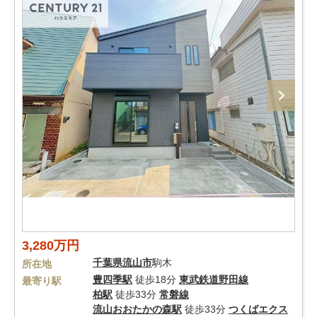
3,280万円
千葉県
流山市
駒木
所在地
豊四季駅
徒歩18分
東武鉄道野田線
最寄り駅
柏駅
徒歩33分
常磐線
流山おおたかの森駅
徒歩33分
つくばエクス