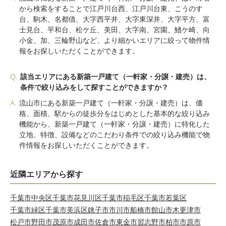
から検索をすることで江戸川台西、江戸川台東、こうのす
台、駒木、名都借、大字西平井、大字東深井、大字平方、富
士見台、平和台、松ケ丘、美田、大字南、宮園、鰭ケ崎、向
小金、加、三輪野山など、より細かいエリアに絞って物件情
報をお探しいただくことができます。
Q.
該当エリアにある新築一戸建て（一軒家・分譲・建売）は、
条件で絞り込みをして探すことができますか？
A.
流山市にある新築一戸建て（一軒家・分譲・建売）は、価
格、面積、駅からの徒歩分をはじめとした基本的な絞り込み
機能から、新築一戸建て（一軒家・分譲・建売）に特化した
立地、特徴、設備などのこだわり条件での絞り込み機能で物
件情報をお探しいただくことができます。
近隣エリアから探す
千葉市中央区
千葉市花見川区
千葉市稲毛区
千葉市若葉区
千葉市緑区
千葉市美浜区
銚子市
市川市
船橋市
館山市
木更津市
松戸市
野田市
茂原市
成田市
佐倉市
東金市
習志野市
柏市
市原市