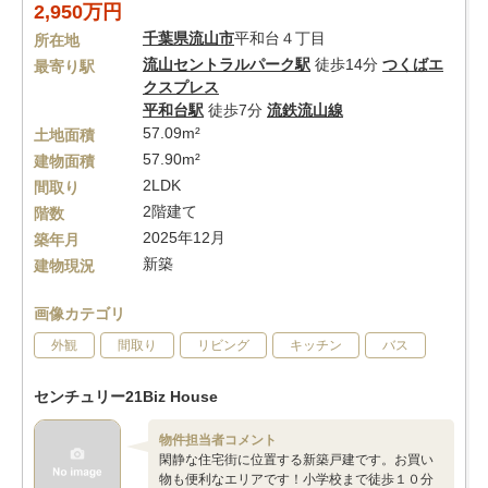
2,950万円
千葉県
流山市
平和台４丁目
所在地
流山セントラルパーク駅
徒歩14分
つくばエ
最寄り駅
クスプレス
平和台駅
徒歩7分
流鉄流山線
57.09m²
土地面積
57.90m²
建物面積
2LDK
間取り
2階建て
階数
2025年12月
築年月
新築
建物現況
画像カテゴリ
外観
間取り
リビング
キッチン
バス
センチュリー21Biz House
物件担当者コメント
閑静な住宅街に位置する新築戸建です。お買い
物も便利なエリアです！小学校まで徒歩１０分