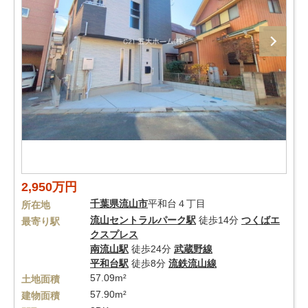
2,950万円
千葉県
流山市
平和台４丁目
所在地
流山セントラルパーク駅
徒歩14分
つくばエ
最寄り駅
クスプレス
南流山駅
徒歩24分
武蔵野線
平和台駅
徒歩8分
流鉄流山線
57.09m²
土地面積
57.90m²
建物面積