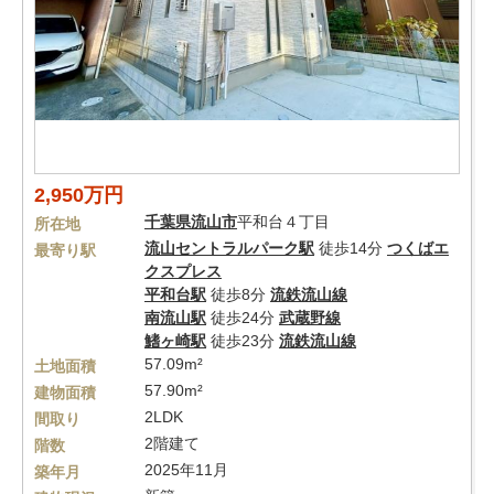
2,950万円
千葉県
流山市
平和台４丁目
所在地
流山セントラルパーク駅
徒歩14分
つくばエ
最寄り駅
クスプレス
平和台駅
徒歩8分
流鉄流山線
南流山駅
徒歩24分
武蔵野線
鰭ヶ崎駅
徒歩23分
流鉄流山線
57.09m²
土地面積
57.90m²
建物面積
2LDK
間取り
2階建て
階数
2025年11月
築年月