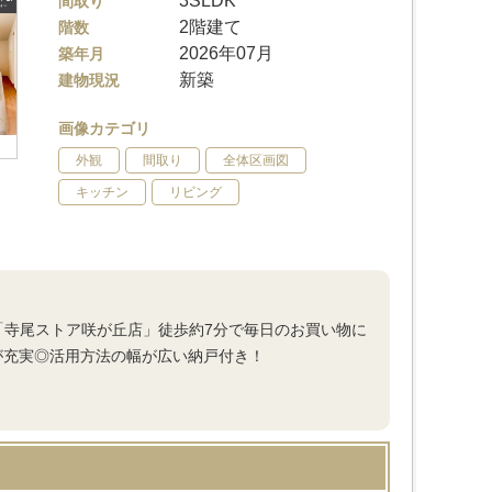
3SLDK
間取り
2階建て
階数
2026年07月
築年月
新築
建物現況
画像カテゴリ
外観
間取り
全体区画図
キッチン
リビング
「寺尾ストア咲が丘店」徒歩約7分で毎日のお買い物に
が充実◎活用方法の幅が広い納戸付き！