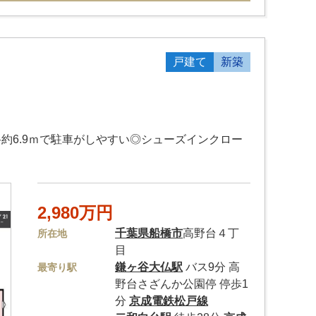
戸建て
新築
路約6.9ｍで駐車がしやすい◎シューズインクロー
2,980万円
千葉県
船橋市
高野台４丁
所在地
目
鎌ヶ谷大仏駅
バス9分 高
最寄り駅
野台さざんか公園停 停歩1
分
京成電鉄松戸線