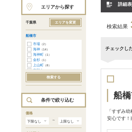
詳細表
エリアから探す
千葉県
エリアを変更
検索結果
船橋市
市場
（2）
チェックし
海神
（14）
海神町
（1）
金杉
（1）
上山町
（8）
高野台
（13）
小室町
（5）
検索する
咲が丘
（6）
芝山
（5）
新高根
（10）
船橋
高根台
（7）
条件で絞り込む
坪井町
（3）
夏見
（5）
「すずみ幼
夏見台
価格
（5）
安心です！
習志野
（1）
～
習志野台
（29）
西習志野
（3）