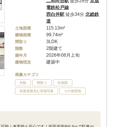
二和向台駅
徒歩28分
京成
電鉄松戸線
西白井駅
徒歩34分
北総鉄
道
115.13m²
土地面積
99.74m²
建物面積
3LDK
間取り
2階建て
階数
2026年08月上旬
築年月
建築中
建物現況
画像カテゴリ
外観
間取り
区画図
前面道路含む現地写真
その他現地
車可能！来客時も安心です！前面道路約6.9ｍで駐車が