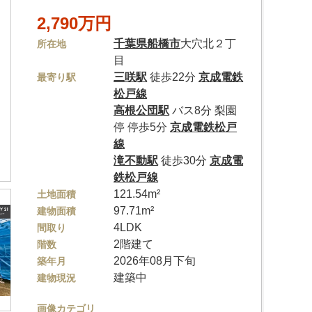
2,790万円
千葉県
船橋市
大穴北２丁
所在地
目
三咲駅
徒歩22分
京成電鉄
最寄り駅
松戸線
高根公団駅
バス8分 梨園
停 停歩5分
京成電鉄松戸
線
滝不動駅
徒歩30分
京成電
鉄松戸線
121.54m²
土地面積
97.71m²
建物面積
4LDK
間取り
2階建て
階数
2026年08月下旬
築年月
建築中
建物現況
画像カテゴリ