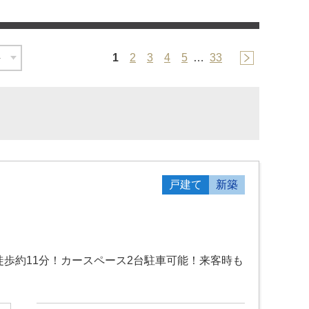
1
2
3
4
5
…
33
戸建て
新築
徒歩約11分！カースペース2台駐車可能！来客時も