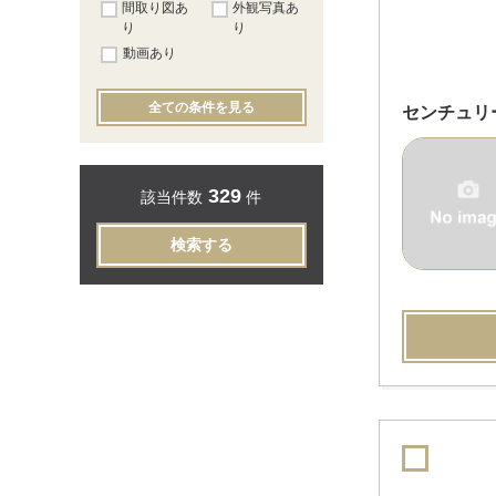
間取り図あ
外観写真あ
り
り
動画あり
全ての条件を見る
センチュリ
329
該当件数
件
検索する