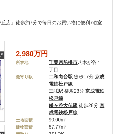
丘店」徒歩約7分で毎日のお買い物に便利♪浴室
2,980万円
千葉県
船橋市
八木が谷１
所在地
丁目
二和向台駅
徒歩17分
京成
最寄り駅
電鉄松戸線
三咲駅
徒歩23分
京成電鉄
松戸線
鎌ヶ谷大仏駅
徒歩28分
京
成電鉄松戸線
90.00m²
土地面積
87.77m²
建物面積