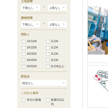
土地面積
二宮
（3）
飯山満町
（5）
～
浜町
（3）
二和西
（39）
建物面積
二和東
（18）
前原西
～
（24）
前原東
（6）
馬込町
（11）
間取り
松が丘
（22）
丸山
1K/1DK
（7）
1LDK
三咲
（6）
2K/2DK
2LDK
南本町
（1）
3K/3DK
南三咲
3LDK
（4）
みやぎ台
（8）
4K/4DK
4LDK
三山
（11）
5K/5DK
5LDK以上
本中山
（2）
八木が谷
（9）
大穴北
（11）
駅徒歩
大穴南
（18）
坪井東
（3）
こだわり条件
本日の新着
新着5日以
内