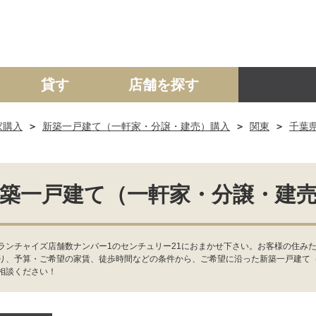
貸す
店舗を探す
家購入
新築一戸建て（一軒家・分譲・建売）購入
関東
千葉
建て
マンション
土地
事業投資用
築一戸建て（一軒家・分譲・建
ンチャイズ店舗数ナンバー1のセンチュリー21におまかせ下さい。お客様の住みた
り、予算・ご希望の家賃、徒歩時間などの条件から、ご希望に沿った新築一戸建て
相談ください！