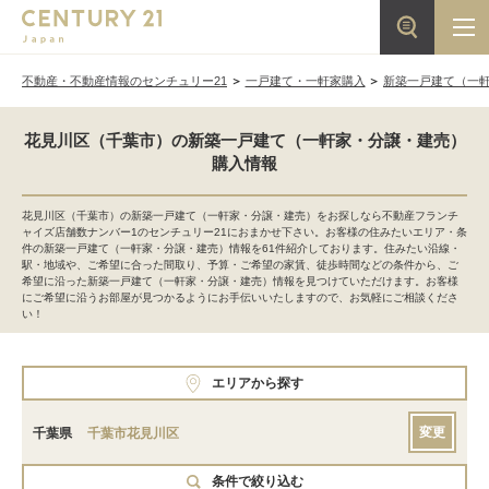
不動産・不動産情報のセンチュリー21
一戸建て・一軒家購入
新築一戸建て（一
花見川区（千葉市）の新築一戸建て（一軒家・分譲・建売）
購入情報
花見川区（千葉市）の新築一戸建て（一軒家・分譲・建売）をお探しなら不動産フランチ
ャイズ店舗数ナンバー1のセンチュリー21におまかせ下さい。お客様の住みたいエリア・条
件の新築一戸建て（一軒家・分譲・建売）情報を61件紹介しております。住みたい沿線・
駅・地域や、ご希望に合った間取り、予算・ご希望の家賃、徒歩時間などの条件から、ご
希望に沿った新築一戸建て（一軒家・分譲・建売）情報を見つけていただけます。お客様
にご希望に沿うお部屋が見つかるようにお手伝いいたしますので、お気軽にご相談くださ
い！
エリアから探す
変更
千葉県
千葉市花見川区
条件で絞り込む