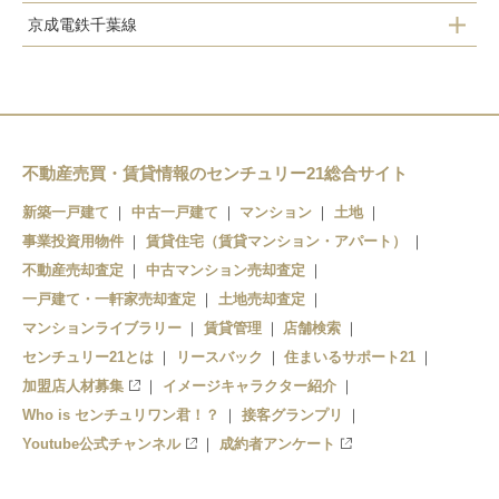
京成電鉄千葉線
新検見川駅
京成幕張本郷駅
幕張駅
京成幕張駅
幕張本郷駅
検見川駅
不動産売買・賃貸情報のセンチュリー21総合サイト
新築一戸建て
中古一戸建て
マンション
土地
事業投資用物件
賃貸住宅（賃貸マンション・アパート）
不動産売却査定
中古マンション売却査定
一戸建て・一軒家売却査定
土地売却査定
マンションライブラリー
賃貸管理
店舗検索
センチュリー21とは
リースバック
住まいるサポート21
加盟店人材募集
イメージキャラクター紹介
Who is センチュリワン君！？
接客グランプリ
Youtube公式チャンネル
成約者アンケート