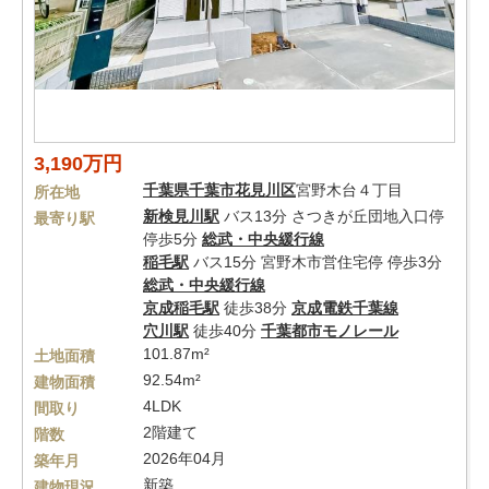
3,190万円
千葉県
千葉市花見川区
宮野木台４丁目
所在地
新検見川駅
バス13分 さつきが丘団地入口停
最寄り駅
停歩5分
総武・中央緩行線
稲毛駅
バス15分 宮野木市営住宅停 停歩3分
総武・中央緩行線
京成稲毛駅
徒歩38分
京成電鉄千葉線
穴川駅
徒歩40分
千葉都市モノレール
101.87m²
土地面積
92.54m²
建物面積
4LDK
間取り
2階建て
階数
2026年04月
築年月
新築
建物現況