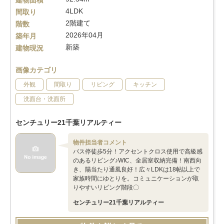
建物面積
4LDK
間取り
2階建て
階数
2026年04月
築年月
新築
建物現況
画像カテゴリ
外観
間取り
リビング
キッチン
洗面台・洗面所
センチュリー21千葉リアルティー
物件担当者コメント
バス停徒歩5分！アクセントクロス使用で高級感
のあるリビング♪WIC、全居室収納完備！南西向
き、陽当たり通風良好！広々LDKは18帖以上で
家族時間にゆとりを。コミュニケーションが取
りやすいリビング階段〇
センチュリー21千葉リアルティー