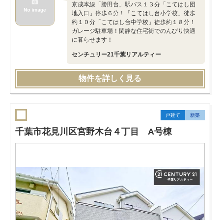
京成本線「勝田台」駅バス１３分「こてはし団
地入口」停歩６分！「こてはし台小学校」徒歩
約１０分「こてはし台中学校」徒歩約１８分！
ガレージ駐車場！閑静な住宅街でのんびり快適
に暮らせます！
センチュリー21千葉リアルティー
物件を詳しく見る
戸建て
新築
千葉市花見川区宮野木台４丁目 A号棟