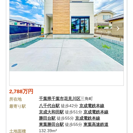
2,788万円
千葉県
千葉市花見川区
三角町
所在地
八千代台駅
徒歩42分
京成電鉄本線
最寄り駅
京成大和田駅
徒歩51分
京成電鉄本線
勝田台駅
徒歩55分
京成電鉄本線
東葉勝田台駅
徒歩55分
東葉高速鉄道
132.39m²
土地面積