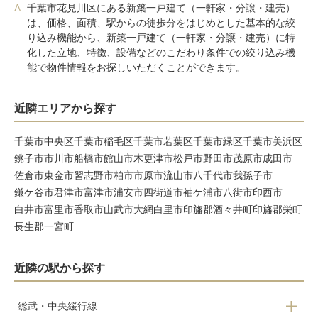
A.
千葉市花見川区にある新築一戸建て（一軒家・分譲・建売）
は、価格、面積、駅からの徒歩分をはじめとした基本的な絞
り込み機能から、新築一戸建て（一軒家・分譲・建売）に特
化した立地、特徴、設備などのこだわり条件での絞り込み機
能で物件情報をお探しいただくことができます。
近隣エリアから探す
千葉市中央区
千葉市稲毛区
千葉市若葉区
千葉市緑区
千葉市美浜区
銚子市
市川市
船橋市
館山市
木更津市
松戸市
野田市
茂原市
成田市
佐倉市
東金市
習志野市
柏市
市原市
流山市
八千代市
我孫子市
鎌ケ谷市
君津市
富津市
浦安市
四街道市
袖ケ浦市
八街市
印西市
白井市
富里市
香取市
山武市
大網白里市
印旛郡酒々井町
印旛郡栄町
長生郡一宮町
近隣の駅から探す
総武・中央緩行線