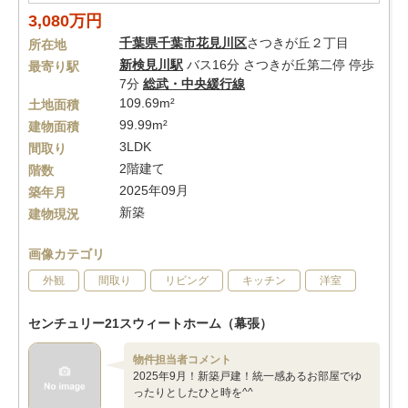
3,080万円
千葉県
千葉市花見川区
さつきが丘２丁目
所在地
新検見川駅
バス16分 さつきが丘第二停 停歩
最寄り駅
7分
総武・中央緩行線
109.69m²
土地面積
99.99m²
建物面積
3LDK
間取り
2階建て
階数
2025年09月
築年月
新築
建物現況
画像カテゴリ
外観
間取り
リビング
キッチン
洋室
センチュリー21スウィートホーム（幕張）
物件担当者コメント
2025年9月！新築戸建！統一感あるお部屋でゆ
ったりとしたひと時を^^