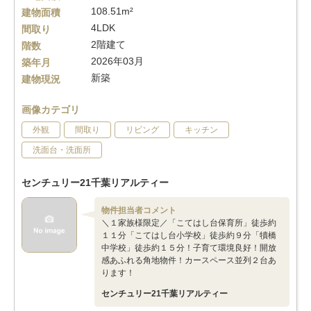
108.51m²
建物面積
4LDK
間取り
2階建て
階数
2026年03月
築年月
新築
建物現況
画像カテゴリ
外観
間取り
リビング
キッチン
洗面台・洗面所
センチュリー21千葉リアルティー
物件担当者コメント
＼１家族様限定／「こてはし台保育所」徒歩約
１１分「こてはし台小学校」徒歩約９分「犢橋
中学校」徒歩約１５分！子育て環境良好！開放
感あふれる角地物件！カースペース並列２台あ
ります！
センチュリー21千葉リアルティー