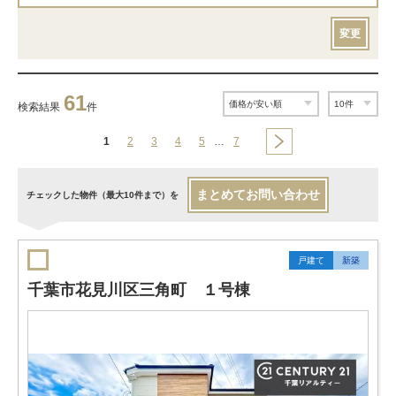
変更
61
検索結果
件
1
2
3
4
5
…
7
まとめてお問い合わせ
チェックした物件（最大10件まで）を
戸建て
新築
千葉市花見川区三角町 １号棟