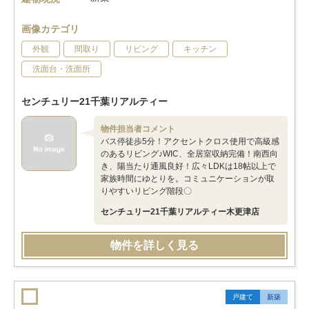
画像カテゴリ
外観
間取り
リビング
キッチン
洗面台・洗面所
センチュリー21千葉リアルティー
物件担当者コメント
バス停徒歩5分！アクセントクロス使用で高級感
のあるリビング♪WIC、全居室収納完備！南西向
き、陽当たり通風良好！広々LDKは18帖以上で
家族時間にゆとりを。コミュニケーションが取
りやすいリビング階段〇
センチュリー21千葉リアルティー木更津店
物件を詳しく見る
戸建て
新築