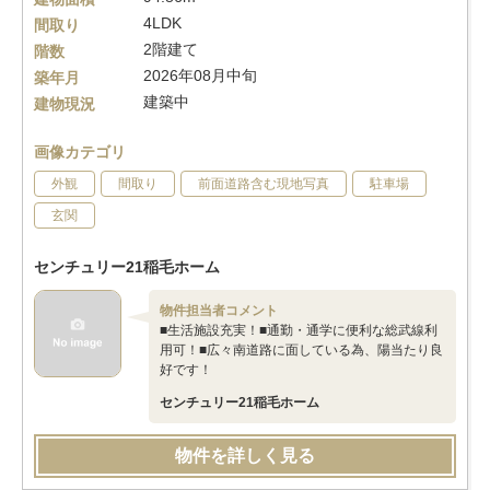
4LDK
間取り
2階建て
階数
2026年08月中旬
築年月
建築中
建物現況
画像カテゴリ
外観
間取り
前面道路含む現地写真
駐車場
玄関
センチュリー21稲毛ホーム
物件担当者コメント
■生活施設充実！■通勤・通学に便利な総武線利
用可！■広々南道路に面している為、陽当たり良
好です！
センチュリー21稲毛ホーム
物件を詳しく見る