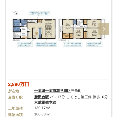
2,890万円
千葉県
千葉市花見川区
三角町
所在地
勝田台駅
バス17分 こてはし第三停 停歩10分
最寄り駅
京成電鉄本線
130.17m²
土地面積
100.69m²
建物面積