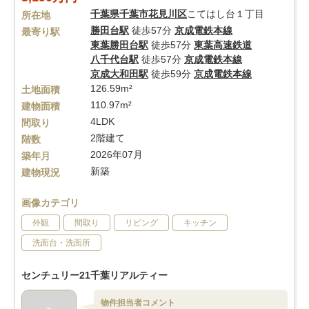
千葉県
千葉市花見川区
こてはし台１丁目
所在地
勝田台駅
徒歩57分
京成電鉄本線
最寄り駅
東葉勝田台駅
徒歩57分
東葉高速鉄道
八千代台駅
徒歩57分
京成電鉄本線
京成大和田駅
徒歩59分
京成電鉄本線
126.59m²
土地面積
110.97m²
建物面積
4LDK
間取り
2階建て
階数
2026年07月
築年月
新築
建物現況
画像カテゴリ
外観
間取り
リビング
キッチン
洗面台・洗面所
センチュリー21千葉リアルティー
物件担当者コメント