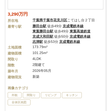
3,290万円
千葉県
千葉市花見川区
こてはし台２丁目
所在地
勝田台駅
徒歩49分
京成電鉄本線
最寄り駅
東葉勝田台駅
徒歩49分
東葉高速鉄道
京成大和田駅
徒歩50分
京成電鉄本線
志津駅
徒歩53分
京成電鉄本線
173.79m²
土地面積
101.25m²
建物面積
4LDK
間取り
2階建て
階数
2026年05月
築年月
新築
建物現況
画像カテゴリ
外観
間取り
リビング
キッチン
全体区画図