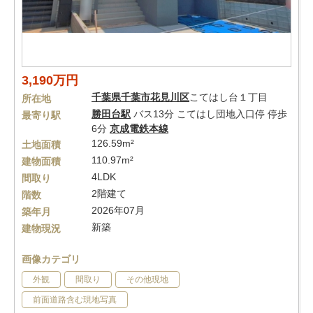
3,190万円
千葉県
千葉市花見川区
こてはし台１丁目
所在地
勝田台駅
バス13分 こてはし団地入口停 停歩
最寄り駅
6分
京成電鉄本線
126.59m²
土地面積
110.97m²
建物面積
4LDK
間取り
2階建て
階数
2026年07月
築年月
新築
建物現況
画像カテゴリ
外観
間取り
その他現地
前面道路含む現地写真