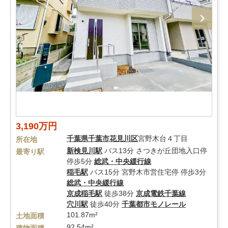
3,190万円
千葉県
千葉市花見川区
宮野木台４丁目
所在地
新検見川駅
バス13分 さつきが丘団地入口停
最寄り駅
停歩5分
総武・中央緩行線
稲毛駅
バス15分 宮野木市営住宅停 停歩3分
総武・中央緩行線
京成稲毛駅
徒歩38分
京成電鉄千葉線
穴川駅
徒歩40分
千葉都市モノレール
101.87m²
土地面積
92.54m²