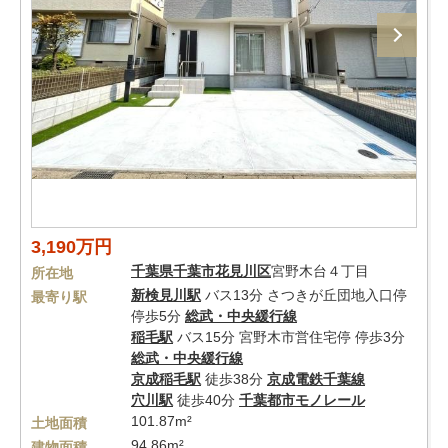
3,190万円
千葉県
千葉市花見川区
宮野木台４丁目
所在地
新検見川駅
バス13分 さつきが丘団地入口停
最寄り駅
停歩5分
総武・中央緩行線
稲毛駅
バス15分 宮野木市営住宅停 停歩3分
総武・中央緩行線
京成稲毛駅
徒歩38分
京成電鉄千葉線
穴川駅
徒歩40分
千葉都市モノレール
101.87m²
土地面積
94.86m²
建物面積