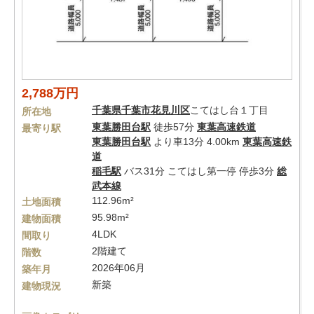
2,788万円
千葉県
千葉市花見川区
こてはし台１丁目
所在地
東葉勝田台駅
徒歩57分
東葉高速鉄道
最寄り駅
東葉勝田台駅
より車13分 4.00km
東葉高速鉄
道
稲毛駅
バス31分 こてはし第一停 停歩3分
総
武本線
112.96m²
土地面積
95.98m²
建物面積
4LDK
間取り
2階建て
階数
2026年06月
築年月
新築
建物現況