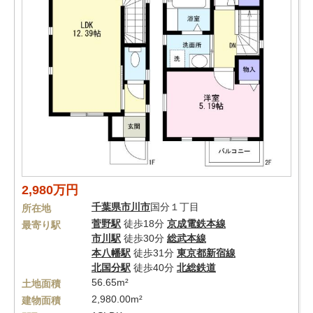
2,980万円
千葉県
市川市
国分１丁目
所在地
菅野駅
徒歩18分
京成電鉄本線
最寄り駅
市川駅
徒歩30分
総武本線
本八幡駅
徒歩31分
東京都新宿線
北国分駅
徒歩40分
北総鉄道
56.65m²
土地面積
2,980.00m²
建物面積