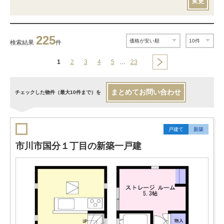
変更
225
検索結果
件
1
2
3
4
5
…
23
まとめてお問い合わせ
チェックした物件（最大10件まで）を
戸建て
新築
市川市国分１丁目の新築一戸建