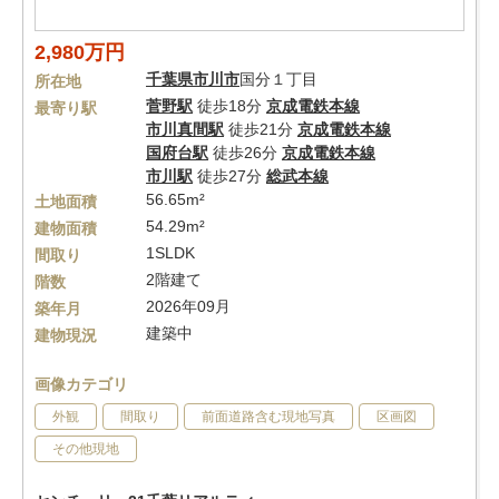
2,980万円
千葉県
市川市
国分１丁目
所在地
菅野駅
徒歩18分
京成電鉄本線
最寄り駅
市川真間駅
徒歩21分
京成電鉄本線
国府台駅
徒歩26分
京成電鉄本線
市川駅
徒歩27分
総武本線
56.65m²
土地面積
54.29m²
建物面積
1SLDK
間取り
2階建て
階数
2026年09月
築年月
建築中
建物現況
画像カテゴリ
外観
間取り
前面道路含む現地写真
区画図
その他現地