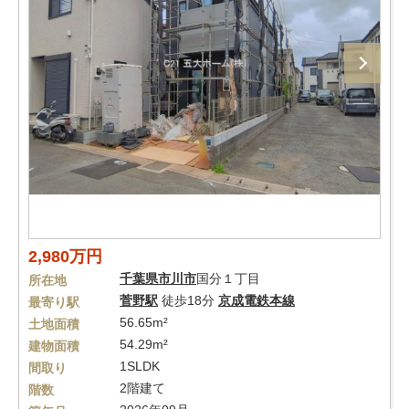
2,980万円
千葉県
市川市
国分１丁目
所在地
菅野駅
徒歩18分
京成電鉄本線
最寄り駅
56.65m²
土地面積
54.29m²
建物面積
1SLDK
間取り
2階建て
階数