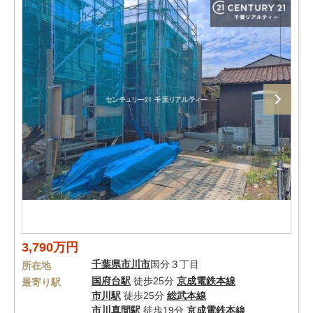
3,790万円
千葉県
市川市
国分３丁目
所在地
国府台駅
徒歩25分
京成電鉄本線
最寄り駅
市川駅
徒歩25分
総武本線
市川真間駅
徒歩19分
京成電鉄本線