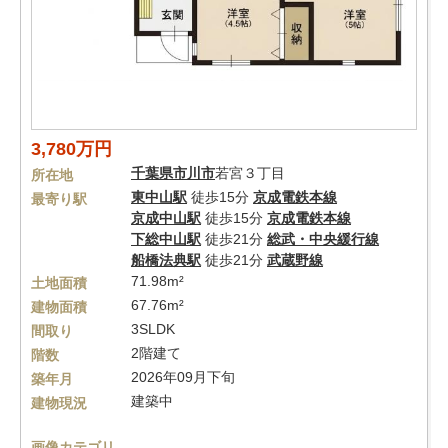
3,780万円
千葉県
市川市
若宮３丁目
所在地
東中山駅
徒歩15分
京成電鉄本線
最寄り駅
京成中山駅
徒歩15分
京成電鉄本線
下総中山駅
徒歩21分
総武・中央緩行線
船橋法典駅
徒歩21分
武蔵野線
71.98m²
土地面積
67.76m²
建物面積
3SLDK
間取り
2階建て
階数
2026年09月下旬
築年月
建築中
建物現況
画像カテゴリ