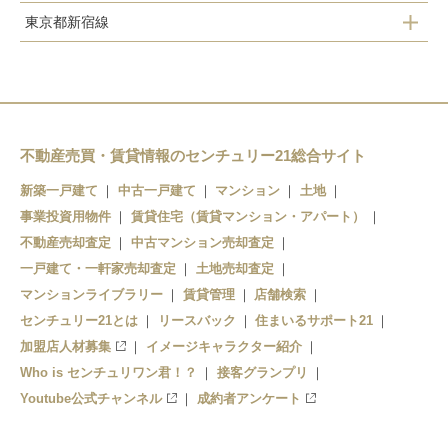
東京都新宿線
南行徳駅
大町駅
菅野駅
本八幡駅
行徳駅
京成八幡駅
妙典駅
鬼越駅
不動産売買・賃貸情報のセンチュリー21総合サイト
新築一戸建て
中古一戸建て
マンション
土地
事業投資用物件
賃貸住宅（賃貸マンション・アパート）
不動産売却査定
中古マンション売却査定
一戸建て・一軒家売却査定
土地売却査定
マンションライブラリー
賃貸管理
店舗検索
センチュリー21とは
リースバック
住まいるサポート21
加盟店人材募集
イメージキャラクター紹介
Who is センチュリワン君！？
接客グランプリ
Youtube公式チャンネル
成約者アンケート