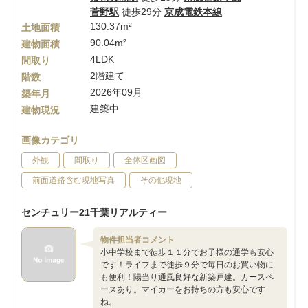
菅野駅
徒歩29分
京成電鉄本線
130.37m²
土地面積
90.04m²
建物面積
4LDK
間取り
2階建て
階数
2026年09月
築年月
建築中
建物現況
画像カテゴリ
外観
間取り
全体区画図
前面道路含む現地写真
その他現地
センチュリー21千葉リアルティー
物件担当者コメント
小中学校まで徒歩１１分でお子様の通学も安心
です！ライフまで徒歩９分で毎日のお買い物に
も便利！陽当り通風良好な新築戸建。カースペ
ースあり。マイカーをお持ちの方も安心です
ね。