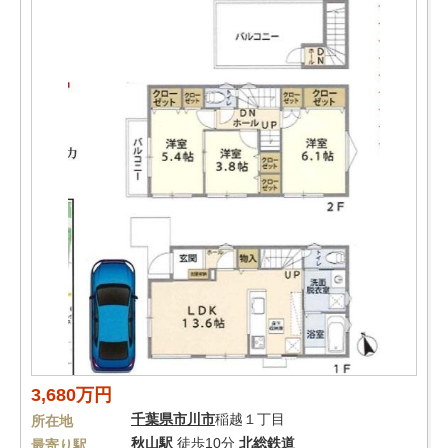
3,680万円
千葉県
市川市
稲越１丁目
所在地
秋山駅
徒歩10分
北総鉄道
最寄り駅