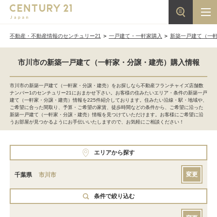
不動産・不動産情報のセンチュリー21
一戸建て・一軒家購入
新築一戸建て（一
市川市の新築一戸建て（一軒家・分譲・建売）購入情報
市川市の新築一戸建て（一軒家・分譲・建売）をお探しなら不動産フランチャイズ店舗数
ナンバー1のセンチュリー21におまかせ下さい。お客様の住みたいエリア・条件の新築一戸
建て（一軒家・分譲・建売）情報を225件紹介しております。住みたい沿線・駅・地域や、
ご希望に合った間取り、予算・ご希望の家賃、徒歩時間などの条件から、ご希望に沿った
新築一戸建て（一軒家・分譲・建売）情報を見つけていただけます。お客様にご希望に沿
うお部屋が見つかるようにお手伝いいたしますので、お気軽にご相談ください！
エリアから探す
変更
千葉県
市川市
条件で絞り込む