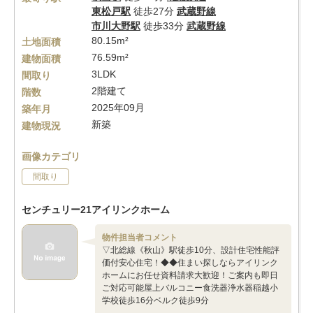
東松戸駅
徒歩27分
武蔵野線
市川大野駅
徒歩33分
武蔵野線
80.15m²
土地面積
76.59m²
建物面積
3LDK
間取り
2階建て
階数
2025年09月
築年月
新築
建物現況
画像カテゴリ
間取り
センチュリー21アイリンクホーム
物件担当者コメント
▽北総線《秋山》駅徒歩10分、設計住宅性能評
価付安心住宅！◆◆住まい探しならアイリンク
ホームにお任せ資料請求大歓迎！ご案内も即日
ご対応可能屋上バルコニー食洗器浄水器稲越小
学校徒歩16分ベルク徒歩9分