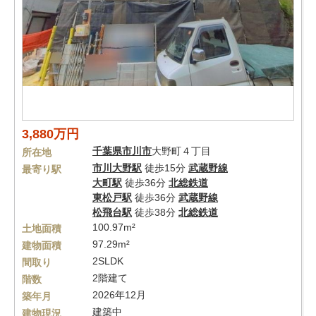
3,880万円
千葉県
市川市
大野町４丁目
所在地
市川大野駅
徒歩15分
武蔵野線
最寄り駅
大町駅
徒歩36分
北総鉄道
東松戸駅
徒歩36分
武蔵野線
松飛台駅
徒歩38分
北総鉄道
100.97m²
土地面積
97.29m²
建物面積
2SLDK
間取り
2階建て
階数
2026年12月
築年月
建築中
建物現況