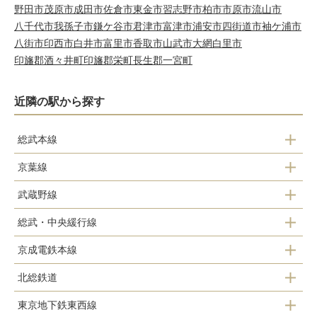
野田市
茂原市
成田市
佐倉市
東金市
習志野市
柏市
市原市
流山市
八千代市
我孫子市
鎌ケ谷市
君津市
富津市
浦安市
四街道市
袖ケ浦市
八街市
印西市
白井市
富里市
香取市
山武市
大網白里市
印旛郡酒々井町
印旛郡栄町
長生郡一宮町
近隣の駅から探す
総武本線
京葉線
市川駅
武蔵野線
市川塩浜駅
総武・中央緩行線
市川大野駅
二俣新町駅
京成電鉄本線
本八幡駅
北総鉄道
国府台駅
市川駅
東京地下鉄東西線
北国分駅
市川真間駅