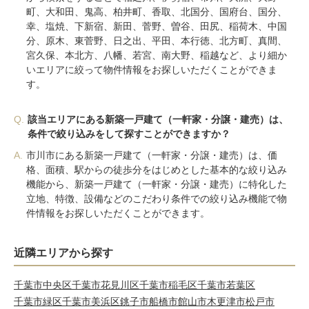
町、大和田、鬼高、柏井町、香取、北国分、国府台、国分、
幸、塩焼、下新宿、新田、菅野、曽谷、田尻、稲荷木、中国
分、原木、東菅野、日之出、平田、本行徳、北方町、真間、
宮久保、本北方、八幡、若宮、南大野、稲越など、より細か
いエリアに絞って物件情報をお探しいただくことができま
す。
Q.
該当エリアにある新築一戸建て（一軒家・分譲・建売）は、
条件で絞り込みをして探すことができますか？
A.
市川市にある新築一戸建て（一軒家・分譲・建売）は、価
格、面積、駅からの徒歩分をはじめとした基本的な絞り込み
機能から、新築一戸建て（一軒家・分譲・建売）に特化した
立地、特徴、設備などのこだわり条件での絞り込み機能で物
件情報をお探しいただくことができます。
近隣エリアから探す
千葉市中央区
千葉市花見川区
千葉市稲毛区
千葉市若葉区
千葉市緑区
千葉市美浜区
銚子市
船橋市
館山市
木更津市
松戸市