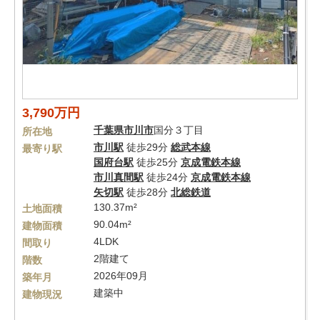
3,790万円
千葉県
市川市
国分３丁目
所在地
市川駅
徒歩29分
総武本線
最寄り駅
国府台駅
徒歩25分
京成電鉄本線
市川真間駅
徒歩24分
京成電鉄本線
矢切駅
徒歩28分
北総鉄道
130.37m²
土地面積
90.04m²
建物面積
4LDK
間取り
2階建て
階数
2026年09月
築年月
建築中
建物現況