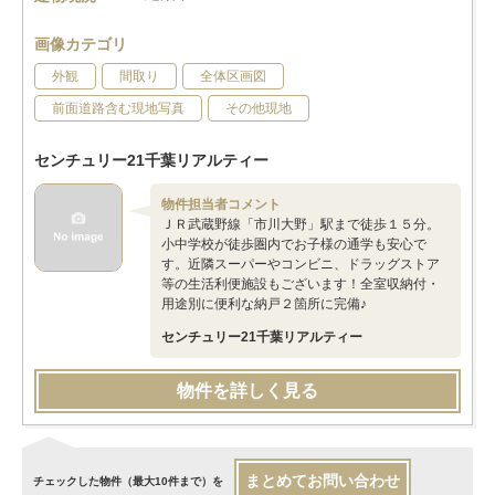
画像カテゴリ
外観
間取り
全体区画図
前面道路含む現地写真
その他現地
センチュリー21千葉リアルティー
物件担当者コメント
ＪＲ武蔵野線「市川大野」駅まで徒歩１５分。
小中学校が徒歩圏内でお子様の通学も安心で
す。近隣スーパーやコンビニ、ドラッグストア
等の生活利便施設もございます！全室収納付・
用途別に便利な納戸２箇所に完備♪
センチュリー21千葉リアルティー
物件を詳しく見る
まとめてお問い合わせ
チェックした物件（最大10件まで）を