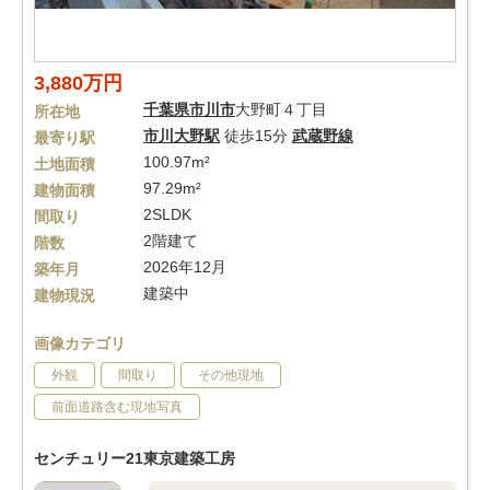
3,880万円
千葉県
市川市
大野町４丁目
所在地
市川大野駅
徒歩15分
武蔵野線
最寄り駅
100.97m²
土地面積
97.29m²
建物面積
2SLDK
間取り
2階建て
階数
2026年12月
築年月
建築中
建物現況
画像カテゴリ
外観
間取り
その他現地
前面道路含む現地写真
センチュリー21東京建築工房