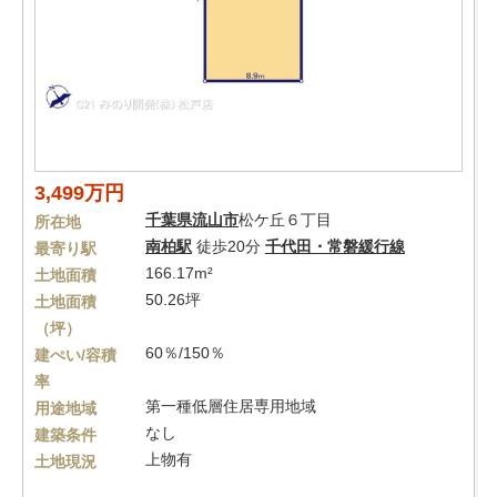
3,499万円
千葉県
流山市
松ケ丘６丁目
所在地
南柏駅
徒歩20分
千代田・常磐緩行線
最寄り駅
166.17m²
土地面積
50.26坪
土地面積
（坪）
60％/150％
建ぺい/容積
率
第一種低層住居専用地域
用途地域
なし
建築条件
上物有
土地現況