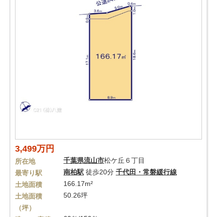
3,499万円
千葉県
流山市
松ケ丘６丁目
所在地
南柏駅
徒歩20分
千代田・常磐緩行線
最寄り駅
166.17m²
土地面積
50.26坪
土地面積
（坪）