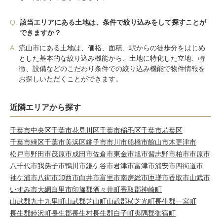
Q.
該当エリアにある土地は、条件で絞り込みをして探すことが
できますか？
A.
流山市にある土地は、価格、面積、駅からの徒歩分をはじめ
とした基本的な絞り込み機能から、土地に特化した立地、特
徴、設備などのこだわり条件での絞り込み機能で物件情報を
お探しいただくことができます。
近隣エリアから探す
千葉市中央区
千葉市花見川区
千葉市稲毛区
千葉市若葉区
千葉市緑区
千葉市美浜区
銚子市
市川市
船橋市
館山市
木更津市
松戸市
野田市
茂原市
成田市
佐倉市
東金市
旭市
習志野市
柏市
市原市
八千代市
我孫子市
鴨川市
鎌ケ谷市
君津市
富津市
浦安市
四街道市
袖ケ浦市
八街市
印西市
白井市
富里市
南房総市
匝瑳市
香取市
山武市
いすみ市
大網白里市
印旛郡酒々井町
香取郡神崎町
山武郡九十九里町
山武郡芝山町
山武郡横芝光町
長生郡一宮町
長生郡睦沢町
長生郡長生村
長生郡白子町
夷隅郡御宿町