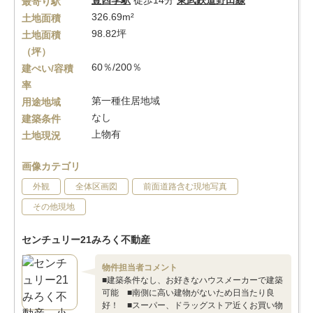
豊四季駅
徒歩14分
東武鉄道野田線
最寄り駅
326.69m²
土地面積
98.82坪
土地面積
（坪）
60％/200％
建ぺい/容積
率
第一種住居地域
用途地域
なし
建築条件
上物有
土地現況
画像カテゴリ
外観
全体区画図
前面道路含む現地写真
その他現地
センチュリー21みろく不動産
物件担当者コメント
■建築条件なし、お好きなハウスメーカーで建築
可能 ■南側に高い建物がないため日当たり良
好！ ■スーパー、ドラッグストア近くお買い物