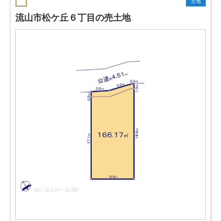
土地
流山市松ケ丘６丁目の売土地