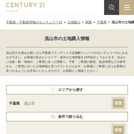
不動産・不動産情報のセンチュリー21
土地購入
関東
千葉県
流山市の土地
流山市の土地購入情報
流山市の土地をお探しなら不動産フランチャイズ店舗数ナンバー1のセンチュリー21におま
かせ下さい。お客様の住みたいエリア・条件の土地情報を18件紹介しております。住みた
い沿線・駅・地域や、ご希望に合った間取り、予算・ご希望の家賃、徒歩時間などの条件
から、ご希望に沿った土地情報を見つけていただけます。お客様にご希望に沿うお部屋が
見つかるようにお手伝いいたしますので、お気軽にご相談ください！
エリアから探す
変更
千葉県
流山市
条件で絞り込む
変更