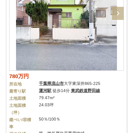
780万円
千葉県
流山市
大字東深井865-225
所在地
運河駅
徒歩14分
東武鉄道野田線
最寄り駅
79.47m²
土地面積
24.03坪
土地面積
（坪）
50％/100％
建ぺい/容積
率