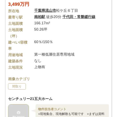
3,499万円
千葉県
流山市
松ケ丘６丁目
所在地
南柏駅
徒歩20分
千代田・常磐緩行線
最寄り駅
166.17m²
土地面積
50.26坪
土地面積
（坪）
60％/150％
建ぺい/容積
率
第一種低層住居専用地域
用途地域
なし
建築条件
上物有
土地現況
画像カテゴリ
間取り
センチュリー21五大ホーム
物件担当者コメント
○現地集合、現地解散も可能です ○まずは資料