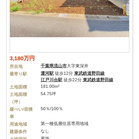
3,180万円
千葉県
流山市
大字東深井
所在地
運河駅
徒歩12分
東武鉄道野田線
最寄り駅
江戸川台駅
徒歩22分
東武鉄道野田線
181.00m²
土地面積
54.75坪
土地面積
（坪）
50％/100％
建ぺい/容積
率
第一種低層住居専用地域
用途地域
なし
建築条件
更地