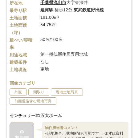
千葉県
流山市
大字東深井
所在地
運河駅
徒歩12分
東武鉄道野田線
最寄り駅
181.00m²
土地面積
54.75坪
土地面積
（坪）
50％/100％
建ぺい/容積
率
第一種低層住居専用地域
用途地域
なし
建築条件
更地
土地現況
画像カテゴリ
外観
間取り
現地土地写真
前面道路含む現地写真
センチュリー21五大ホーム
物件担当者コメント
○現地集合、現地解散も可能です ○まずは資料