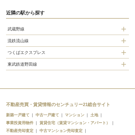
近隣の駅から探す
武蔵野線
流鉄流山線
南流山駅
つくばエクスプレス
鰭ヶ崎駅
東武鉄道野田線
南流山駅
平和台駅
流山おおたかの森駅
流山セントラルパーク駅
流山駅
初石駅
流山おおたかの森駅
江戸川台駅
不動産売買・賃貸情報のセンチュリー21総合サイト
新築一戸建て
中古一戸建て
マンション
土地
運河駅
事業投資用物件
賃貸住宅（賃貸マンション・アパート）
不動産売却査定
中古マンション売却査定