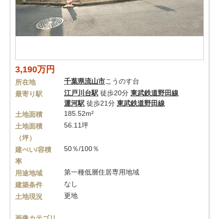
3,190万円
千葉県
流山市
こうのす台
所在地
江戸川台駅
徒歩20分
東武鉄道野田線
最寄り駅
運河駅
徒歩21分
東武鉄道野田線
185.52m²
土地面積
56.11坪
土地面積
（坪）
50％/100％
建ぺい/容積
率
第一種低層住居専用地域
用途地域
なし
建築条件
更地
土地現況
画像カテゴリ