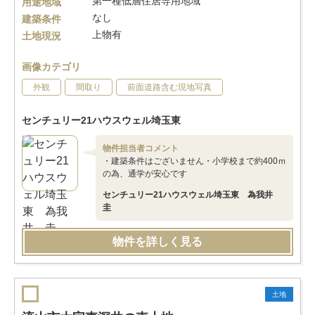
第一種低層住居専用地域
用途地域
なし
建築条件
上物有
土地現況
画像カテゴリ
外観
間取り
前面道路含む現地写真
センチュリー21ハウスウェル埼玉東
物件担当者コメント
・建築条件はございません・小学校まで約400ｍ
の為、通学が安心です
センチュリー21ハウスウェル埼玉東 為我井
圭
物件を詳しく見る
土地