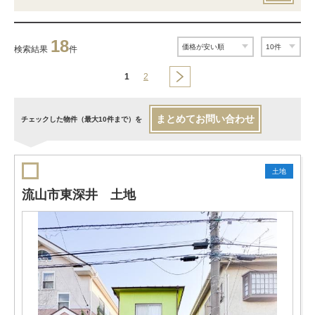
18
検索結果
件
1
2
まとめてお問い合わせ
チェックした物件（最大10件まで）を
土地
流山市東深井 土地