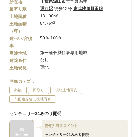
千葉県
流山市
大字東深井
所在地
運河駅
徒歩12分
東武鉄道野田線
最寄り駅
181.00m²
土地面積
54.75坪
土地面積
（坪）
50％/100％
建ぺい/容積
率
第一種低層住居専用地域
用途地域
なし
建築条件
更地
土地現況
画像カテゴリ
外観
間取り
現地土地写真
前面道路含む現地写真
センチュリー21みのり開発
物件担当者コメント
センチュリー21みのり開発