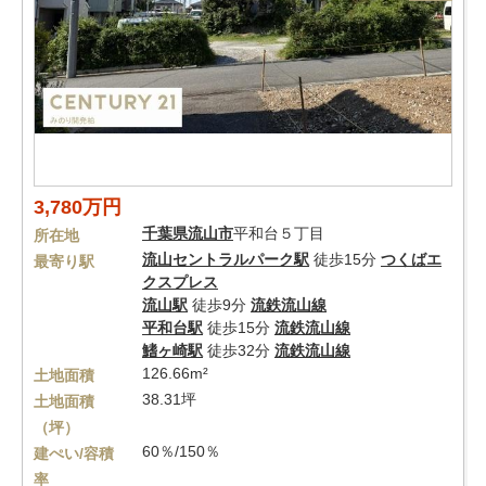
3,780万円
千葉県
流山市
平和台５丁目
所在地
流山セントラルパーク駅
徒歩15分
つくばエ
最寄り駅
クスプレス
流山駅
徒歩9分
流鉄流山線
平和台駅
徒歩15分
流鉄流山線
鰭ヶ崎駅
徒歩32分
流鉄流山線
126.66m²
土地面積
38.31坪
土地面積
（坪）
60％/150％
建ぺい/容積
率