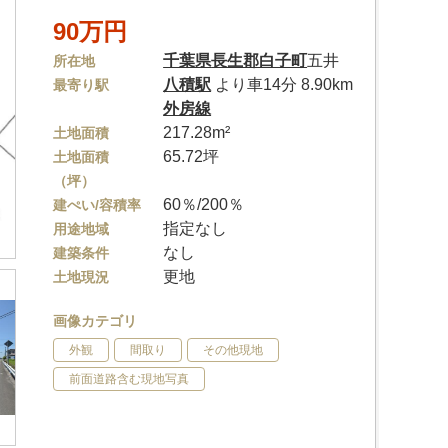
90万円
千葉県
長生郡白子町
五井
所在地
八積駅
より車14分 8.90km
最寄り駅
外房線
217.28m²
土地面積
65.72坪
土地面積
（坪）
60％/200％
建ぺい/容積率
指定なし
用途地域
なし
建築条件
更地
土地現況
画像カテゴリ
外観
間取り
その他現地
前面道路含む現地写真