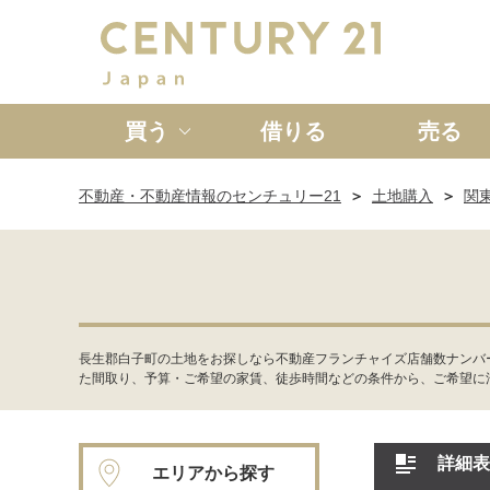
買う
借りる
売る
不動産・不動産情報のセンチュリー21
土地購入
関
新築一戸建て
中古一戸
長生郡白子町の土地をお探しなら不動産フランチャイズ店舗数ナンバ
た間取り、予算・ご希望の家賃、徒歩時間などの条件から、ご希望に
詳細表
エリアから探す