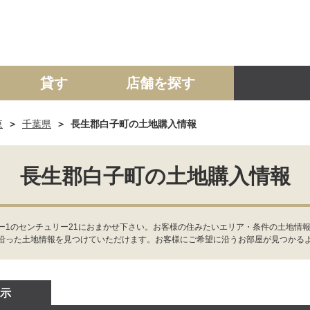
貸す
店舗を探す
東
千葉県
長生郡白子町の土地購入情報
建て
マンション
土地
事業投資用
長生郡白子町の土地購入情報
ー1のセンチュリー21におまかせ下さい。お客様の住みたいエリア・条件の土地情報
沿った土地情報を見つけていただけます。お客様にご希望に沿うお部屋が見つかる
示