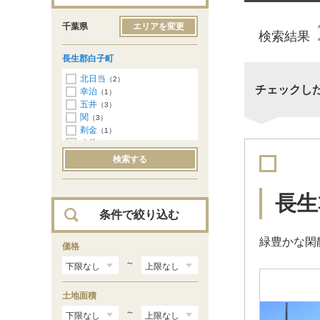
千葉県
エリアを変更
検索結果
長生郡白子町
北日当
（2）
チェックし
幸治
（1）
五井
（3）
関
（3）
剃金
（1）
八斗
（1）
古所
（2）
検索する
長生
条件で絞り込む
緑豊かな閑
価格
～
土地面積
～