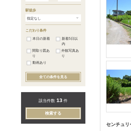
駅徒歩
こだわり条件
本日の新着
新着5日以
内
間取り図あ
外観写真あ
り
り
動画あり
全ての条件を見る
13
該当件数
件
検索する
センチュリ