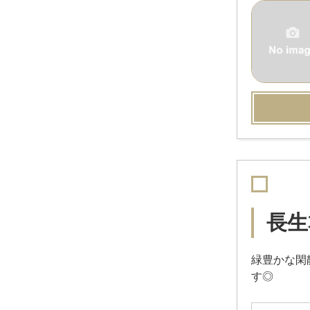
長生
緑豊かな閑
す◎