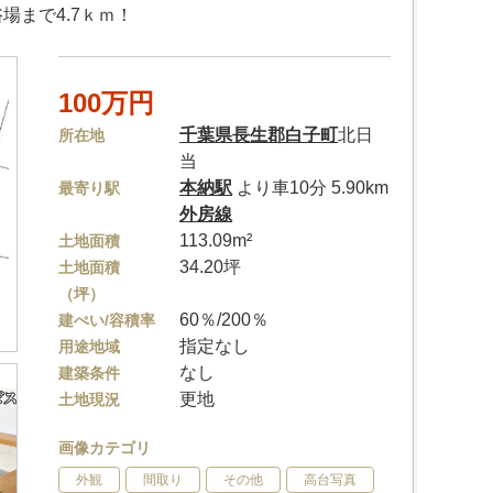
まで4.7ｋｍ！
100万円
千葉県
長生郡白子町
北日
所在地
当
本納駅
より車10分 5.90km
最寄り駅
外房線
113.09m²
土地面積
34.20坪
土地面積
（坪）
60％/200％
建ぺい/容積率
指定なし
用途地域
なし
建築条件
更地
土地現況
画像カテゴリ
外観
間取り
その他
高台写真