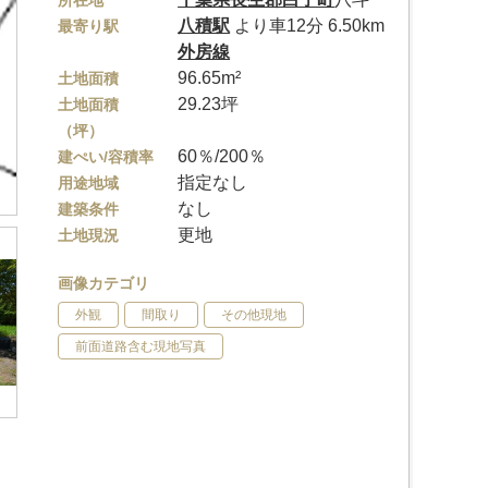
所在地
八積駅
より車12分 6.50km
最寄り駅
外房線
96.65m²
土地面積
29.23坪
土地面積
（坪）
60％/200％
建ぺい/容積率
指定なし
用途地域
なし
建築条件
更地
土地現況
画像カテゴリ
外観
間取り
その他現地
前面道路含む現地写真