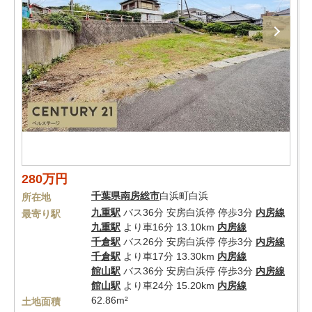
280万円
千葉県
南房総市
白浜町白浜
所在地
九重駅
バス36分 安房白浜停 停歩3分
内房線
最寄り駅
九重駅
より車16分 13.10km
内房線
千倉駅
バス26分 安房白浜停 停歩3分
内房線
千倉駅
より車17分 13.30km
内房線
館山駅
バス36分 安房白浜停 停歩3分
内房線
館山駅
より車24分 15.20km
内房線
62.86m²
土地面積