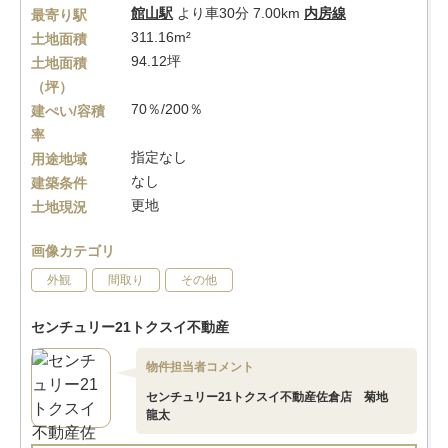
館山駅
より車30分 7.00km
内房線
最寄り駅
311.16m²
土地面積
94.12坪
土地面積
（坪）
70％/200％
建ぺい/容積
率
指定なし
用途地域
なし
建築条件
更地
土地現況
画像カテゴリ
外観
間取り
その他
センチュリー21トクスイ不動産
物件担当者コメント
センチュリー21トクスイ不動産佐倉店 菊地
龍太