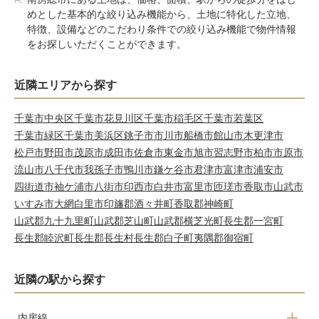
めとした基本的な絞り込み機能から、土地に特化した立地、
特徴、設備などのこだわり条件での絞り込み機能で物件情報
をお探しいただくことができます。
近隣エリアから探す
千葉市中央区
千葉市花見川区
千葉市稲毛区
千葉市若葉区
千葉市緑区
千葉市美浜区
銚子市
市川市
船橋市
館山市
木更津市
松戸市
野田市
茂原市
成田市
佐倉市
東金市
旭市
習志野市
柏市
市原市
流山市
八千代市
我孫子市
鴨川市
鎌ケ谷市
君津市
富津市
浦安市
四街道市
袖ケ浦市
八街市
印西市
白井市
富里市
匝瑳市
香取市
山武市
いすみ市
大網白里市
印旛郡酒々井町
香取郡神崎町
山武郡九十九里町
山武郡芝山町
山武郡横芝光町
長生郡一宮町
長生郡睦沢町
長生郡長生村
長生郡白子町
夷隅郡御宿町
近隣の駅から探す
内房線