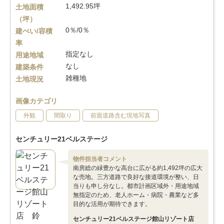
1,492.95坪
土地面積
（坪）
0％/0％
建ぺい/容積
率
指定なし
用途地域
なし
建築条件
雑種地
土地現況
画像カテゴリ
外観
間取り
前面道路含む現地写真
センチュリー21ベルステージ
物件担当者コメント
南房総の緑豊かな高台に広がる約1,492坪の広大
な売地。三方道路で良好な接道環境が整い、日
当りも申し分なし。都市計画区域外・用途地域
無指定のため、老人ホーム・病院・農業など多
目的な活用が期待できます。
センチュリー21ベルステージ館山リゾート店