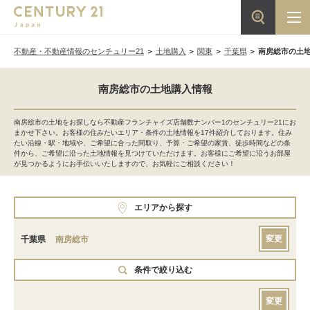
不動産・不動産情報のセンチュリー21
土地購入
関東
千葉県
南房総市の土
南房総市の土地購入情報
南房総市の土地をお探しなら不動産フランチャイズ店舗数ナンバー1のセンチュリー21にお
まかせ下さい。お客様の住みたいエリア・条件の土地情報を17件紹介しております。住み
たい沿線・駅・地域や、ご希望に合った間取り、予算・ご希望の家賃、徒歩時間などの条
件から、ご希望に沿った土地情報を見つけていただけます。お客様にご希望に沿うお部屋
が見つかるようにお手伝いいたしますので、お気軽にご相談ください！
エリアから探す
変更
千葉県
南房総市
条件で絞り込む
変更