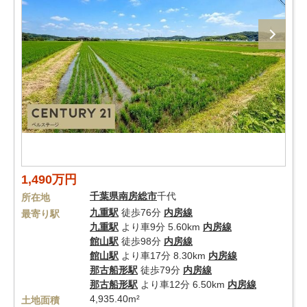
1,490万円
千葉県
南房総市
千代
所在地
九重駅
徒歩76分
内房線
最寄り駅
九重駅
より車9分 5.60km
内房線
館山駅
徒歩98分
内房線
館山駅
より車17分 8.30km
内房線
那古船形駅
徒歩79分
内房線
那古船形駅
より車12分 6.50km
内房線
4,935.40m²
土地面積