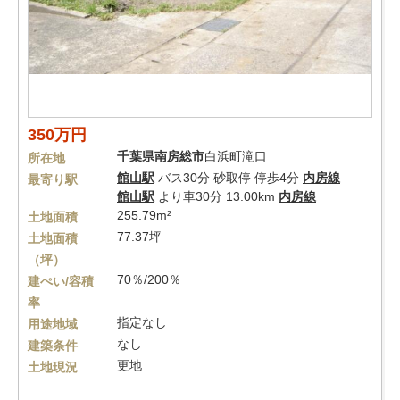
350万円
千葉県
南房総市
白浜町滝口
所在地
館山駅
バス30分 砂取停 停歩4分
内房線
最寄り駅
館山駅
より車30分 13.00km
内房線
255.79m²
土地面積
77.37坪
土地面積
（坪）
70％/200％
建ぺい/容積
率
指定なし
用途地域
なし
建築条件
更地
土地現況