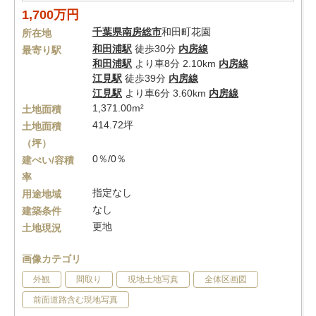
1,700万円
千葉県
南房総市
和田町花園
所在地
和田浦駅
徒歩30分
内房線
最寄り駅
和田浦駅
より車8分 2.10km
内房線
江見駅
徒歩39分
内房線
江見駅
より車6分 3.60km
内房線
1,371.00m²
土地面積
414.72坪
土地面積
（坪）
0％/0％
建ぺい/容積
率
指定なし
用途地域
なし
建築条件
更地
土地現況
画像カテゴリ
外観
間取り
現地土地写真
全体区画図
前面道路含む現地写真