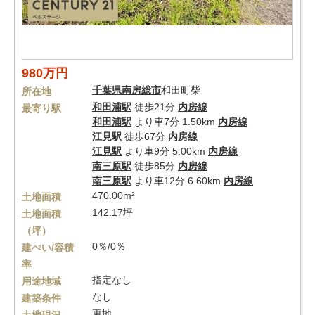
980万円
千葉県
南房総市
和田町柴
所在地
和田浦駅
徒歩21分
内房線
最寄り駅
和田浦駅
より車7分 1.50km
内房線
江見駅
徒歩67分
内房線
江見駅
より車9分 5.00km
内房線
南三原駅
徒歩85分
内房線
南三原駅
より車12分 6.60km
内房線
470.00m²
土地面積
142.17坪
土地面積
（坪）
0％/0％
建ぺい/容積
率
指定なし
用途地域
なし
建築条件
更地