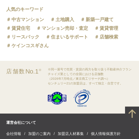
人気のキーワード
中古マンション
土地購入
新築一戸建て
賃貸住宅
マンション売却・査定
賃貸管理
リースバック
住まいるサポート
店舗検索
ケインコスギさん
※同一屋号で売買・賃貸の両方を取り扱う不動産仲介フラン
No.1
店舗数
※
チャイズ業としての全国における店舗数
（2026年7月時点／東京商工リサーチ調べ）
センチュリー21の加盟店は、すべて独立・自営です。
運営会社について
会社情報
加盟のご案内
加盟店人材募集
個人情報保護方針