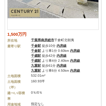
1,500万円
千葉県
南房総市
千倉町北朝夷
所在地
千倉駅
徒歩10分
内房線
最寄り駅
千倉駅
より車1分 0.60km
内房線
千歳駅
徒歩42分
内房線
千歳駅
より車4分 2.40km
内房線
九重駅
徒歩61分
内房線
九重駅
より車6分 4.50km
内房線
532.01m²
土地面積
160.93坪
土地面積
（坪）
0％/0％
建ぺい/容積
率
指定なし
用途地域