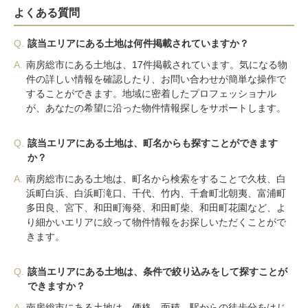
よくある質問
Q.
該当エリアにある土地は何件掲載されていますか？
A.
南房総市にある土地は、17件掲載されています。気になる物
件の詳しい情報を確認したり、お問い合わせが簡単な操作で
することができます。地域に密着したプロフェッショナル
が、あなたの希望に沿った物件情報探しをサポートします。
Q.
該当エリアにある土地は、町名からも探すことができます
か？
A.
南房総市にある土地は、町名から検索をすることで久枝、白
浜町白浜、白浜町滝口、千代、竹内、千倉町北朝夷、富浦町
多田良、宮下、和田町海発、和田町柴、和田町花園など、よ
り細かいエリアに絞って物件情報をお探しいただくことがで
きます。
Q.
該当エリアにある土地は、条件で絞り込みをして探すことが
できますか？
A.
南房総市にある土地は、価格、面積、駅からの徒歩分をはじ