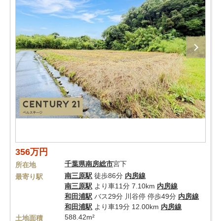
356万円
千葉県
南房総市
宮下
所在地
南三原駅
徒歩86分
内房線
最寄り駅
南三原駅
より車11分 7.10km
内房線
和田浦駅
バス29分 川谷停 停歩49分
内房線
和田浦駅
より車19分 12.00km
内房線
588.42m²
土地面積