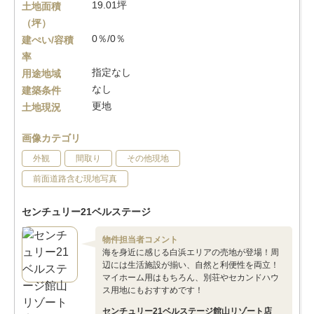
19.01坪
土地面積
（坪）
0％/0％
建ぺい/容積
率
指定なし
用途地域
なし
建築条件
更地
土地現況
画像カテゴリ
外観
間取り
その他現地
前面道路含む現地写真
センチュリー21ベルステージ
物件担当者コメント
海を身近に感じる白浜エリアの売地が登場！周
辺には生活施設が揃い、自然と利便性を両立！
マイホーム用はもちろん、別荘やセカンドハウ
ス用地にもおすすめです！
センチュリー21ベルステージ館山リゾート店