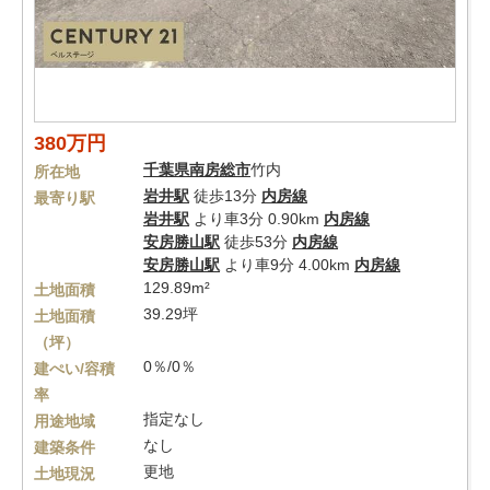
380万円
千葉県
南房総市
竹内
所在地
岩井駅
徒歩13分
内房線
最寄り駅
岩井駅
より車3分 0.90km
内房線
安房勝山駅
徒歩53分
内房線
安房勝山駅
より車9分 4.00km
内房線
129.89m²
土地面積
39.29坪
土地面積
（坪）
0％/0％
建ぺい/容積
率
指定なし
用途地域
なし
建築条件
更地
土地現況