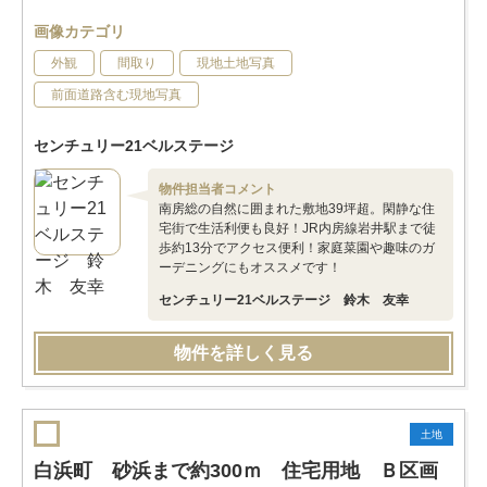
画像カテゴリ
外観
間取り
現地土地写真
前面道路含む現地写真
センチュリー21ベルステージ
物件担当者コメント
南房総の自然に囲まれた敷地39坪超。閑静な住
宅街で生活利便も良好！JR内房線岩井駅まで徒
歩約13分でアクセス便利！家庭菜園や趣味のガ
ーデニングにもオススメです！
センチュリー21ベルステージ 鈴木 友幸
物件を詳しく見る
土地
白浜町 砂浜まで約300ｍ 住宅用地 Ｂ区画