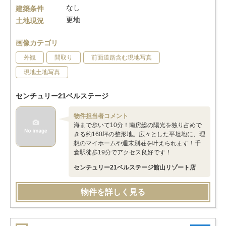
なし
建築条件
更地
土地現況
画像カテゴリ
外観
間取り
前面道路含む現地写真
現地土地写真
センチュリー21ベルステージ
物件担当者コメント
海まで歩いて10分！南房総の陽光を独り占めで
きる約160坪の整形地。広々とした平坦地に、理
想のマイホームや週末別荘を叶えられます！千
倉駅徒歩19分でアクセス良好です！
センチュリー21ベルステージ館山リゾート店
物件を詳しく見る