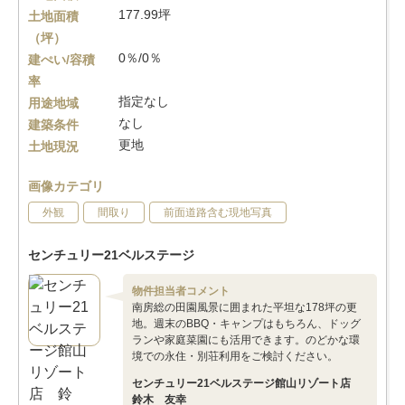
177.99坪
土地面積
（坪）
0％/0％
建ぺい/容積
率
指定なし
用途地域
なし
建築条件
更地
土地現況
画像カテゴリ
外観
間取り
前面道路含む現地写真
センチュリー21ベルステージ
物件担当者コメント
南房総の田園風景に囲まれた平坦な178坪の更
地。週末のBBQ・キャンプはもちろん、ドッグ
ランや家庭菜園にも活用できます。のどかな環
境での永住・別荘利用をご検討ください。
センチュリー21ベルステージ館山リゾート店
鈴木 友幸