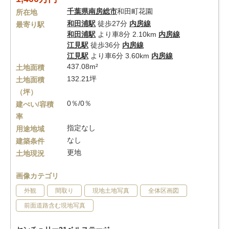
千葉県
南房総市
和田町花園
所在地
和田浦駅
徒歩27分
内房線
最寄り駅
和田浦駅
より車8分 2.10km
内房線
江見駅
徒歩36分
内房線
江見駅
より車6分 3.60km
内房線
437.08m²
土地面積
132.21坪
土地面積
（坪）
0％/0％
建ぺい/容積
率
指定なし
用途地域
なし
建築条件
更地
土地現況
画像カテゴリ
外観
間取り
現地土地写真
全体区画図
前面道路含む現地写真