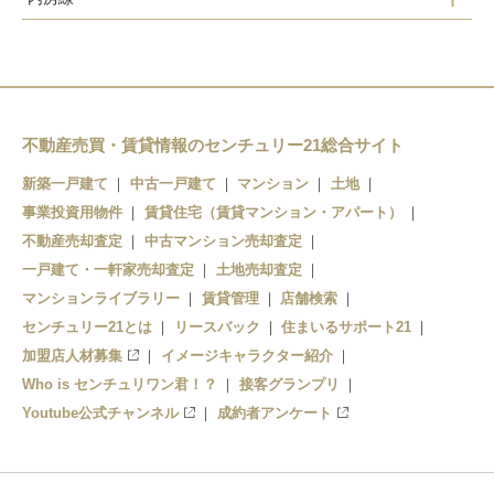
岩井駅
富浦駅
千倉駅
不動産売買・賃貸情報のセンチュリー21総合サイト
新築一戸建て
中古一戸建て
マンション
土地
千歳駅
事業投資用物件
賃貸住宅（賃貸マンション・アパート）
南三原駅
不動産売却査定
中古マンション売却査定
一戸建て・一軒家売却査定
土地売却査定
和田浦駅
マンションライブラリー
賃貸管理
店舗検索
センチュリー21とは
リースバック
住まいるサポート21
加盟店人材募集
イメージキャラクター紹介
Who is センチュリワン君！？
接客グランプリ
Youtube公式チャンネル
成約者アンケート