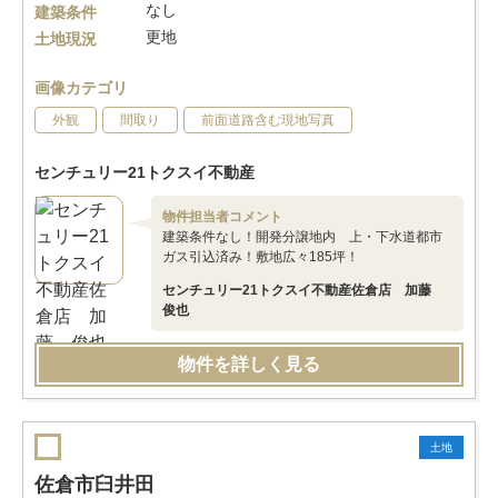
なし
建築条件
更地
土地現況
画像カテゴリ
外観
間取り
前面道路含む現地写真
センチュリー21トクスイ不動産
物件担当者コメント
建築条件なし！開発分譲地内 上・下水道都市
ガス引込済み！敷地広々185坪！
センチュリー21トクスイ不動産佐倉店 加藤
俊也
物件を詳しく見る
土地
佐倉市臼井田