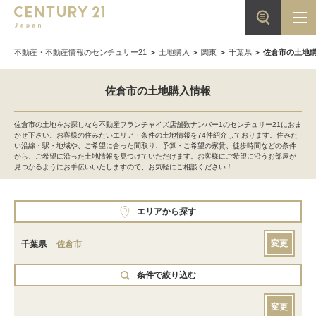
不動産・不動産情報のセンチュリー21
土地購入
関東
千葉県
佐倉市の土地
佐倉市の土地購入情報
佐倉市の土地をお探しなら不動産フランチャイズ店舗数ナンバー1のセンチュリー21におま
かせ下さい。お客様の住みたいエリア・条件の土地情報を74件紹介しております。住みた
い沿線・駅・地域や、ご希望に合った間取り、予算・ご希望の家賃、徒歩時間などの条件
から、ご希望に沿った土地情報を見つけていただけます。お客様にご希望に沿うお部屋が
見つかるようにお手伝いいたしますので、お気軽にご相談ください！
エリアから探す
変更
千葉県
佐倉市
条件で絞り込む
変更