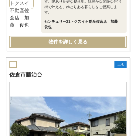
す。陽あり良好な整形地。緑豊かな閑静な住宅
街で叶える、ゆとりある暮らしをご提案しま
す。
センチュリー21トクスイ不動産佐倉店 加藤
俊也
物件を詳しく見る
土地
佐倉市藤治台