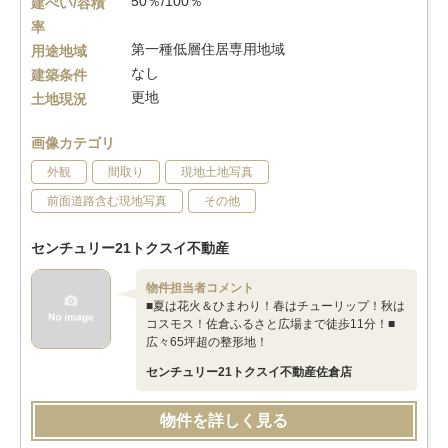
50％/100％
建ぺい/容積
率
第一種低層住居専用地域
用途地域
なし
建築条件
更地
土地現況
画像カテゴリ
外観
間取り
現地土地写真
前面道路含む現地写真
その他
センチュリー21トクスイ不動産
物件担当者コメント
■夏は花火＆ひまわり！春はチューリップ！秋は
コスモス！佐倉ふるさと広場まで徒歩11分！■
広々65坪超の整形地！
センチュリー21トクスイ不動産佐倉店
物件を詳しく見る