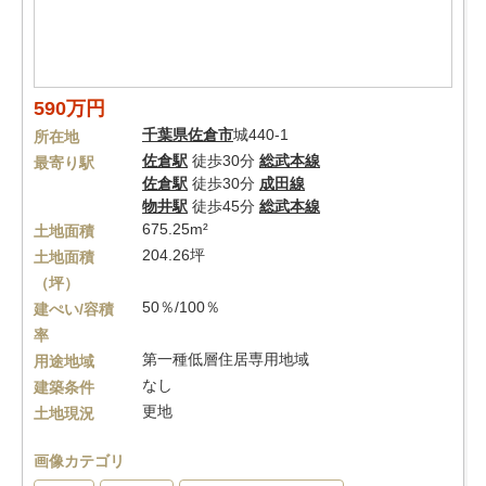
590万円
千葉県
佐倉市
城440-1
所在地
佐倉駅
徒歩30分
総武本線
最寄り駅
佐倉駅
徒歩30分
成田線
物井駅
徒歩45分
総武本線
675.25m²
土地面積
204.26坪
土地面積
（坪）
50％/100％
建ぺい/容積
率
第一種低層住居専用地域
用途地域
なし
建築条件
更地
土地現況
画像カテゴリ