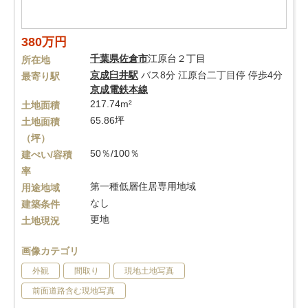
380万円
千葉県
佐倉市
江原台２丁目
所在地
京成臼井駅
バス8分 江原台二丁目停 停歩4分
最寄り駅
京成電鉄本線
217.74m²
土地面積
65.86坪
土地面積
（坪）
50％/100％
建ぺい/容積
率
第一種低層住居専用地域
用途地域
なし
建築条件
更地
土地現況
画像カテゴリ
外観
間取り
現地土地写真
前面道路含む現地写真