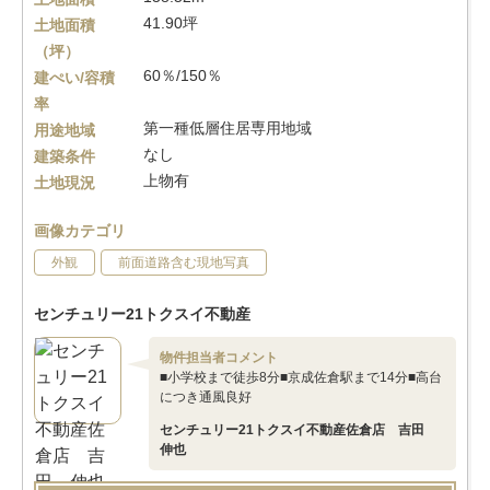
41.90坪
土地面積
（坪）
60％/150％
建ぺい/容積
率
第一種低層住居専用地域
用途地域
なし
建築条件
上物有
土地現況
画像カテゴリ
外観
前面道路含む現地写真
センチュリー21トクスイ不動産
物件担当者コメント
■小学校まで徒歩8分■京成佐倉駅まで14分■高台
につき通風良好
センチュリー21トクスイ不動産佐倉店 吉田
伸也