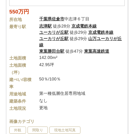
550万円
千葉県
佐倉市
中志津６丁目
所在地
志津駅
徒歩28分
京成電鉄本線
最寄り駅
ユーカリが丘駅
徒歩29分
京成電鉄本線
ユーカリが丘駅
徒歩29分
山万ユーカリが丘
線
東葉勝田台駅
徒歩47分
東葉高速鉄道
142.00m²
土地面積
42.95坪
土地面積
（坪）
50％/100％
建ぺい/容積
率
第一種低層住居専用地域
用途地域
なし
建築条件
更地
土地現況
画像カテゴリ
外観
間取り
現地土地写真