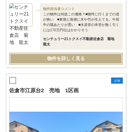
物件担当者コメント
この物件は何故この価格？■物件に行くまでの道
が狭い ■東側と南側に木や竹が生えてる。午前
中の陽あたりが悪い ■水道管の本管が無く引く
には170万円位はかかりそう
センチュリー21トクスイ不動産佐倉店 菊地
龍太
物件を詳しく見る
土地
佐倉市江原台2 売地 1区画