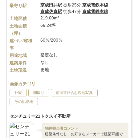
京成臼井駅
徒歩25分
京成電鉄本線
最寄り駅
京成佐倉駅
徒歩47分
京成電鉄本線
219.00m²
土地面積
66.24坪
土地面積
（坪）
60％/200％
建ぺい/容積
率
指定なし
用途地域
なし
建築条件
更地
土地現況
画像カテゴリ
外観
間取り
前面道路含む現地写真
その他現地
センチュリー21トクスイ不動産
物件担当者コメント
建築条件なし、お好きなメーカーで建築可能で