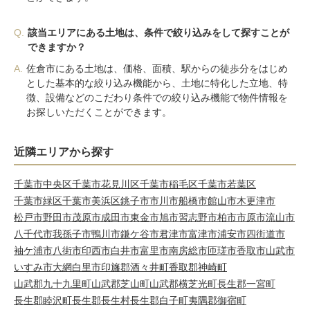
Q.
該当エリアにある土地は、条件で絞り込みをして探すことが
できますか？
A.
佐倉市にある土地は、価格、面積、駅からの徒歩分をはじめ
とした基本的な絞り込み機能から、土地に特化した立地、特
徴、設備などのこだわり条件での絞り込み機能で物件情報を
お探しいただくことができます。
近隣エリアから探す
千葉市中央区
千葉市花見川区
千葉市稲毛区
千葉市若葉区
千葉市緑区
千葉市美浜区
銚子市
市川市
船橋市
館山市
木更津市
松戸市
野田市
茂原市
成田市
東金市
旭市
習志野市
柏市
市原市
流山市
八千代市
我孫子市
鴨川市
鎌ケ谷市
君津市
富津市
浦安市
四街道市
袖ケ浦市
八街市
印西市
白井市
富里市
南房総市
匝瑳市
香取市
山武市
いすみ市
大網白里市
印旛郡酒々井町
香取郡神崎町
山武郡九十九里町
山武郡芝山町
山武郡横芝光町
長生郡一宮町
長生郡睦沢町
長生郡長生村
長生郡白子町
夷隅郡御宿町