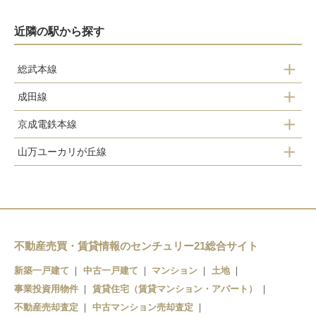
近隣の駅から探す
総武本線
成田線
佐倉駅
京成電鉄本線
佐倉駅
山万ユーカリが丘線
志津駅
ユーカリが丘駅
ユーカリが丘駅
地区センター駅
京成臼井駅
公園駅
京成佐倉駅
不動産売買・賃貸情報のセンチュリー21総合サイト
新築一戸建て
中古一戸建て
マンション
土地
女子大駅
大佐倉駅
事業投資用物件
賃貸住宅（賃貸マンション・アパート）
中学校駅
不動産売却査定
中古マンション売却査定