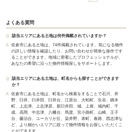
よくある質問
Q.
該当エリアにある土地は何件掲載されていますか？
A.
佐倉市にある土地は、74件掲載されています。気になる物件
の詳しい情報を確認したり、お問い合わせが簡単な操作です
ることができます。地域に密着したプロフェッショナルが、
あなたの希望に沿った物件情報探しをサポートします。
Q.
該当エリアにある土地は、町名からも探すことができます
か？
A.
佐倉市にある土地は、町名から検索をすることで石川、井
野、臼井、臼井田、臼井台、江原台、大蛇町、生谷、鏑木
町、上志津、上志津原、新臼井田、城、上座、城内町、千
成、高岡、中志津、八幡台、馬渡、宮小路町、山崎、王子
台、藤治台、ユーカリが丘、染井野、表町、春路、西志津な
ど、より細かいエリアに絞って物件情報をお探しいただくこ
とができます。