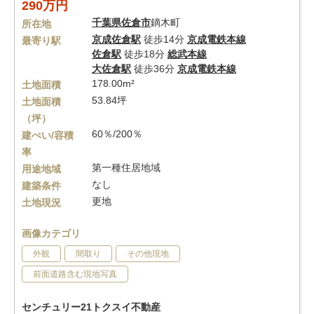
290万円
千葉県
佐倉市
鏑木町
所在地
京成佐倉駅
徒歩14分
京成電鉄本線
最寄り駅
佐倉駅
徒歩18分
総武本線
大佐倉駅
徒歩36分
京成電鉄本線
178.00m²
土地面積
53.84坪
土地面積
（坪）
60％/200％
建ぺい/容積
率
第一種住居地域
用途地域
なし
建築条件
更地
土地現況
画像カテゴリ
外観
間取り
その他現地
前面道路含む現地写真
センチュリー21トクスイ不動産