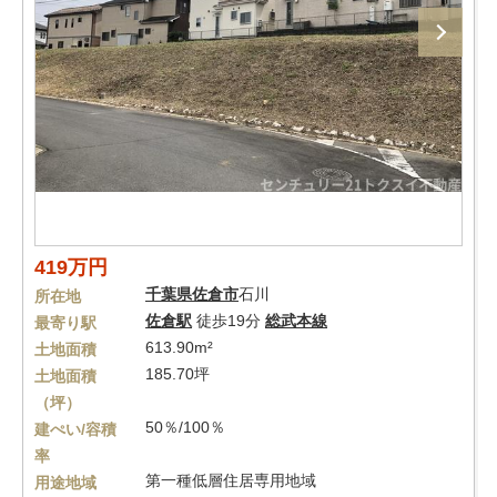
419万円
千葉県
佐倉市
石川
所在地
佐倉駅
徒歩19分
総武本線
最寄り駅
613.90m²
土地面積
185.70坪
土地面積
（坪）
50％/100％
建ぺい/容積
率
第一種低層住居専用地域
用途地域