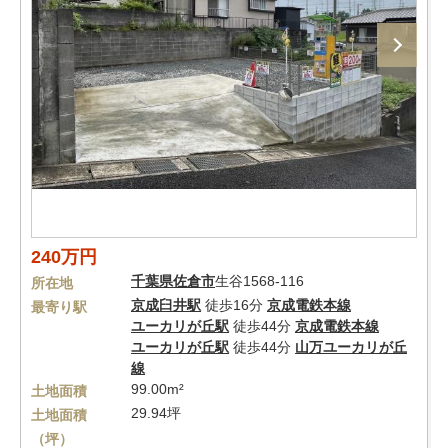
240万円
千葉県
佐倉市
生谷1568-116
所在地
京成臼井駅
徒歩16分
京成電鉄本線
最寄り駅
ユーカリが丘駅
徒歩44分
京成電鉄本線
ユーカリが丘駅
徒歩44分
山万ユーカリが丘
線
99.00m²
土地面積
29.94坪
土地面積
（坪）