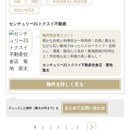
外観
間取り
前面道路含む現地写真
現地土地写真
センチュリー21トクスイ不動産
物件担当者コメント
豊かな自然と利便性を一挙両得！自然に囲まれ
ながら広い敷地でゆったりスローライフ！見晴
らし・通風・陽当たり良好！敷地面積200坪以
上！市街地も近く利便の良い暮らし！
センチュリー21トクスイ不動産佐倉店 菊地
龍太
物件を詳しく見る
まとめてお問い合わせ
チェックした物件（最大10件まで）を
1
2
3
4
5
…
8