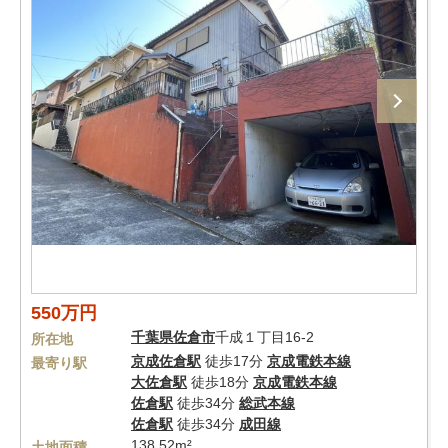
550万円
千葉県
佐倉市
千成１丁目16-2
所在地
京成佐倉駅
徒歩17分
京成電鉄本線
最寄り駅
大佐倉駅
徒歩18分
京成電鉄本線
佐倉駅
徒歩34分
総武本線
佐倉駅
徒歩34分
成田線
138.52m²
土地面積