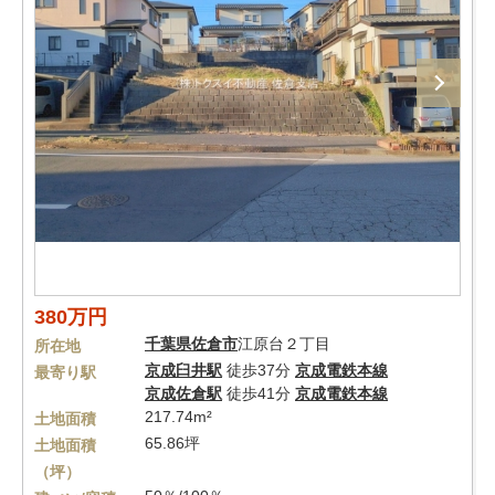
380万円
千葉県
佐倉市
江原台２丁目
所在地
京成臼井駅
徒歩37分
京成電鉄本線
最寄り駅
京成佐倉駅
徒歩41分
京成電鉄本線
217.74m²
土地面積
65.86坪
土地面積
（坪）