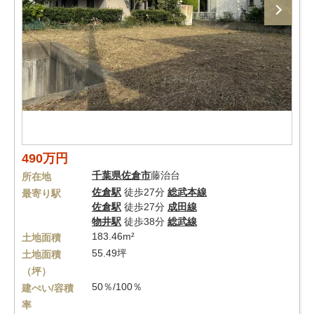
490万円
千葉県
佐倉市
藤治台
所在地
佐倉駅
徒歩27分
総武本線
最寄り駅
佐倉駅
徒歩27分
成田線
物井駅
徒歩38分
総武線
183.46m²
土地面積
55.49坪
土地面積
（坪）
50％/100％
建ぺい/容積
率