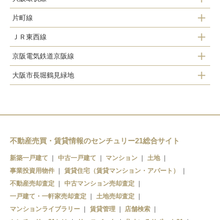
片町線
玉造
ＪＲ東西線
徳庵
森ノ宮
京橋
京阪電気鉄道京阪線
放出
大阪城公園
大阪城北詰
大阪市長堀鶴見緑地
森小路
京橋
鴫野
大阪天満宮
桜ノ宮
玉造
京橋
関目
北新地
天満
森ノ宮
野江
京橋
大阪
大阪ビジネスパーク
不動産売買・賃貸情報のセンチュリー21総合サイト
天満橋
京橋
新築一戸建て
中古一戸建て
マンション
土地
事業投資用物件
蒲生四丁目
賃貸住宅（賃貸マンション・アパート）
北浜
不動産売却査定
中古マンション売却査定
今福鶴見
淀屋橋
一戸建て・一軒家売却査定
土地売却査定
マンションライブラリー
賃貸管理
店舗検索
横堤