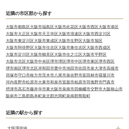
近隣の市区郡から探す
大阪市都島区
大阪市福島区
大阪市此花区
大阪市西区
大阪市港区
大阪市大正区
大阪市天王寺区
大阪市浪速区
大阪市西淀川区
大阪市東淀川区
大阪市東成区
大阪市生野区
大阪市旭区
大阪市阿倍野区
大阪市住吉区
大阪市東住吉区
大阪市西成区
大阪市淀川区
大阪市鶴見区
大阪市住之江区
大阪市平野区
大阪市北区
大阪市中央区
堺市堺区
堺市中区
堺市東区
堺市西区
堺市南区
堺市北区
岸和田市
豊中市
池田市
吹田市
泉大津市
高槻市
貝塚市
守口市
枚方市
茨木市
八尾市
泉佐野市
富田林市
寝屋川市
河内長野市
松原市
大東市
和泉市
箕面市
柏原市
羽曳野市
門真市
摂津市
高石市
藤井寺市
東大阪市
泉南市
四條畷市
交野市
大阪狭山市
阪南市
三島郡島本町
泉北郡忠岡町
泉南郡熊取町
近隣の駅から探す
大阪環状線