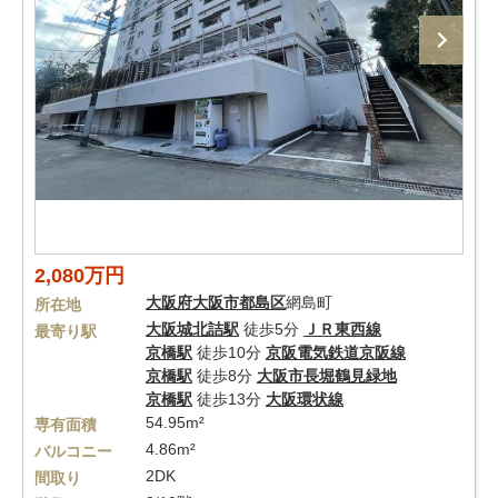
2,080万円
大阪府
大阪市都島区
網島町
所在地
大阪城北詰駅
徒歩5分
ＪＲ東西線
最寄り駅
京橋駅
徒歩10分
京阪電気鉄道京阪線
京橋駅
徒歩8分
大阪市長堀鶴見緑地
京橋駅
徒歩13分
大阪環状線
54.95m²
専有面積
4.86m²
バルコニー
2DK
間取り