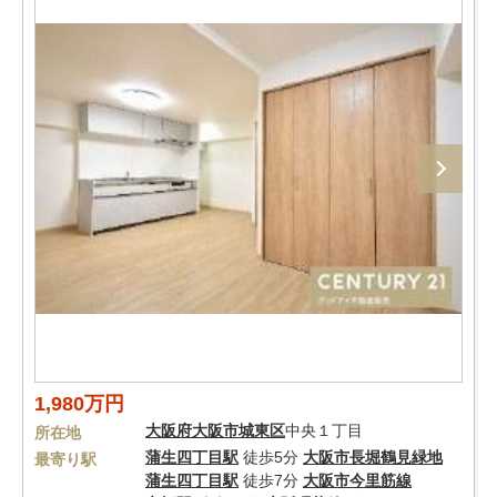
1,980万円
大阪府
大阪市城東区
中央１丁目
所在地
蒲生四丁目駅
徒歩5分
大阪市長堀鶴見緑地
最寄り駅
蒲生四丁目駅
徒歩7分
大阪市今里筋線