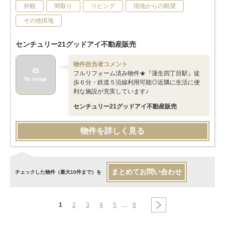
外観
間取り
リビング
現地からの眺望
その他現地
センチュリー21グッドアイ不動産販売
物件担当者コメント
フルリフォーム済み物件★『蒲生四丁目駅』徒
歩６分・鉄道５沿線利用可能◎近隣に生活に便
利な施設が充実しています♪
センチュリー21グッドアイ不動産販売
物件を詳しく見る
まとめてお問い合わせ
チェックした物件（最大10件まで）を
1
2
3
4
5
…
8