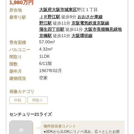
1,980万円
大阪府
大阪市城東区
野江１丁目
所在地
ＪＲ野江駅
徒歩9分
おおさか東線
最寄り駅
野江駅
徒歩11分
京阪電気鉄道京阪線
蒲生四丁目駅
徒歩11分
大阪市長堀鶴見緑地
京橋駅
徒歩11分
大阪環状線
57.00m²
専有面積
4.32m²
バルコニー
1LDK
間取り
6/11階
階数
1967年02月
築年月
空家
建物現況
画像カテゴリ
外観
間取り
センチュリー21ライズ
物件担当者コメント
●3DKから1LDKにリノベ済み、広々としたお部