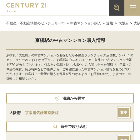
不動産・不動産情報のセンチュリー21
中古マンション購入
近畿
大阪府
大
京橋駅の中古マンション購入情報
京橋駅「大阪府」の中古マンションをお探しなら不動産フランチャイズ店舗数ナンバー1の
センチュリー21におまかせ下さい。お客様の住みたいエリア・条件の中古マンション情報
を77件紹介しております。住みたい沿線・駅・地域や、ご希望に合った間取り、予算・ご
希望の家賃、徒歩時間などの条件から、ご希望に沿った中古マンション情報を見つけてい
ただけます。お客様にご希望に沿うお部屋が見つかるようにお手伝いいたしますので、お
気軽にご相談ください！
沿線から探す
変更
大阪府
京阪電気鉄道京阪線
条件で絞り込む