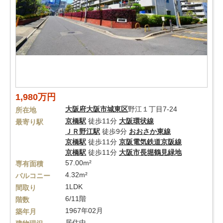
1,980万円
大阪府
大阪市城東区
野江１丁目7-24
所在地
京橋駅
徒歩11分
大阪環状線
最寄り駅
ＪＲ野江駅
徒歩9分
おおさか東線
京橋駅
徒歩11分
京阪電気鉄道京阪線
京橋駅
徒歩11分
大阪市長堀鶴見緑地
57.00m²
専有面積
4.32m²
バルコニー
1LDK
間取り
6/11階
階数
1967年02月
築年月
居住中