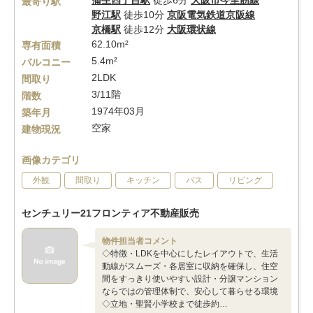
蒲生四丁目駅
徒歩6分
大阪市今里筋線
最寄り駅
野江駅
徒歩10分
京阪電気鉄道京阪線
京橋駅
徒歩12分
大阪環状線
62.10m²
専有面積
5.4m²
バルコニー
2LDK
間取り
3/11階
階数
1974年03月
築年月
空家
建物現況
画像カテゴリ
外観
間取り
キッチン
バス
リビング
センチュリー21フロンティア不動産販売
物件担当者コメント
◇特徴・LDKを中心にしたレイアウトで、生活
動線がスムーズ・各居室に収納を確保し、住空
間をすっきり使いやすい設計・分譲マンション
ならではの管理体制で、安心して暮らせる環境
◇立地・聖賢小学校まで徒歩約…