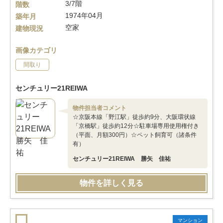
3/7階
階数
1974年04月
築年月
空家
建物現況
画像カテゴリ
間取り
センチュリー21REIWA
物件担当者コメント
☆京阪本線「野江駅」徒歩約9分、大阪環状線
「京橋駅」徒歩約12分☆駐車場専用使用権付き
（平面、月額300円）☆ペット飼育可（諸条件
有）
センチュリー21REIWA 勝矢 佳祐
物件を詳しく見る
マンション