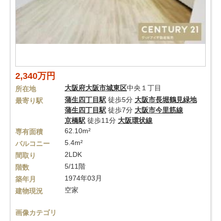
2,340万円
大阪府
大阪市城東区
中央１丁目
所在地
蒲生四丁目駅
徒歩5分
大阪市長堀鶴見緑地
最寄り駅
蒲生四丁目駅
徒歩7分
大阪市今里筋線
京橋駅
徒歩11分
大阪環状線
62.10m²
専有面積
5.4m²
バルコニー
2LDK
間取り
5/11階
階数
1974年03月
築年月
空家
建物現況
画像カテゴリ