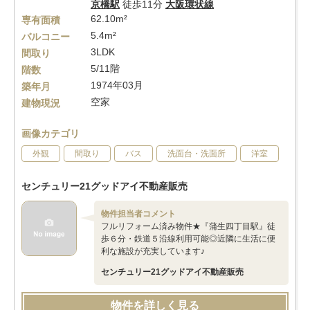
京橋駅
徒歩11分
大阪環状線
62.10m²
専有面積
5.4m²
バルコニー
3LDK
間取り
5/11階
階数
1974年03月
築年月
空家
建物現況
画像カテゴリ
外観
間取り
バス
洗面台・洗面所
洋室
センチュリー21グッドアイ不動産販売
物件担当者コメント
フルリフォーム済み物件★『蒲生四丁目駅』徒
歩６分・鉄道５沿線利用可能◎近隣に生活に便
利な施設が充実しています♪
センチュリー21グッドアイ不動産販売
物件を詳しく見る