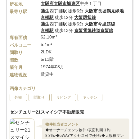
大阪府
大阪市城東区
中央１丁目
所在地
蒲生四丁目駅
徒歩6分
大阪市長堀鶴見緑地
最寄り駅
京橋駅
徒歩12分
大阪環状線
蒲生四丁目駅
徒歩6分
大阪市今里筋線
京橋駅
徒歩13分
京阪電気鉄道京阪線
62.10m²
専有面積
5.4m²
バルコニー
2LDK
間取り
5/11階
階数
1974年03月
築年月
賃貸中
建物現況
画像カテゴリ
外観
間取り
リビング
キッチン
センチュリー21スマイシア不動産販売
物件担当者コメント
◆オーナーチェンジ物件♪表面利回り約
8.3%♪◆5WAYアクセス可で便利♪◆大規模マン