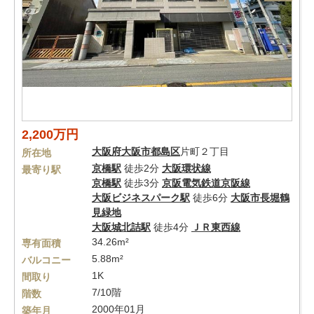
2,200万円
大阪府
大阪市都島区
片町２丁目
所在地
京橋駅
徒歩2分
大阪環状線
最寄り駅
京橋駅
徒歩3分
京阪電気鉄道京阪線
大阪ビジネスパーク駅
徒歩6分
大阪市長堀鶴
見緑地
大阪城北詰駅
徒歩4分
ＪＲ東西線
34.26m²
専有面積
5.88m²
バルコニー
1K
間取り
7/10階
階数
2000年01月
築年月