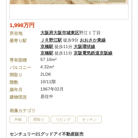
1,998万円
大阪府
大阪市城東区
野江１丁目
所在地
ＪＲ野江駅
徒歩9分
おおさか東線
最寄り駅
京橋駅
徒歩11分
大阪環状線
京橋駅
徒歩11分
京阪電気鉄道京阪線
57.10m²
専有面積
4.32m²
バルコニー
2LDK
間取り
10/11階
階数
1967年02月
築年月
居住中
建物現況
画像カテゴリ
外観
間取り
リビング
キッチン
センチュリー21グッドアイ不動産販売