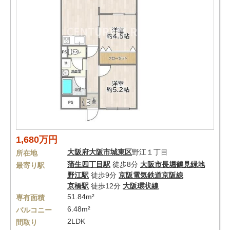
1,680万円
大阪府
大阪市城東区
野江１丁目
所在地
蒲生四丁目駅
徒歩8分
大阪市長堀鶴見緑地
最寄り駅
野江駅
徒歩9分
京阪電気鉄道京阪線
京橋駅
徒歩12分
大阪環状線
51.84m²
専有面積
6.48m²
バルコニー
2LDK
間取り