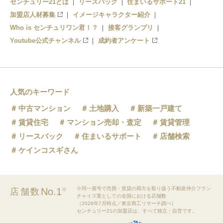
センチュリー21とは
リースバック
住まいるサポート21
加盟店人材募集
イメージキャラクター紹介
Who is センチュリワン君！？
接客グランプリ
Youtube公式チャンネル
成約者アンケート
人気のキーワード
中古マンション
土地購入
新築一戸建て
賃貸住宅
マンション売却・査定
賃貸管理
リースバック
住まいるサポート
店舗検索
ケインコスギさん
※同一屋号で売買・賃貸の両方を取り扱う不動産仲介フラン
No.1
店舗数
※
チャイズ業としての全国における店舗数
（2026年7月時点／東京商工リサーチ調べ）
センチュリー21の加盟店は、すべて独立・自営です。