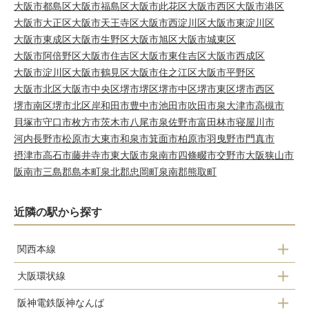
大阪市都島区
大阪市福島区
大阪市此花区
大阪市西区
大阪市港区
大阪市大正区
大阪市天王寺区
大阪市西淀川区
大阪市東淀川区
大阪市東成区
大阪市生野区
大阪市旭区
大阪市城東区
大阪市阿倍野区
大阪市住吉区
大阪市東住吉区
大阪市西成区
大阪市淀川区
大阪市鶴見区
大阪市住之江区
大阪市平野区
大阪市北区
大阪市中央区
堺市堺区
堺市中区
堺市東区
堺市西区
堺市南区
堺市北区
岸和田市
豊中市
池田市
吹田市
泉大津市
高槻市
貝塚市
守口市
枚方市
茨木市
八尾市
泉佐野市
富田林市
寝屋川市
河内長野市
松原市
大東市
和泉市
箕面市
柏原市
羽曳野市
門真市
摂津市
高石市
藤井寺市
東大阪市
泉南市
四條畷市
交野市
大阪狭山市
阪南市
三島郡島本町
泉北郡忠岡町
泉南郡熊取町
近隣の駅から探す
関西本線
大阪環状線
新今宮駅
阪神電鉄阪神なんば
芦原橋駅
今宮駅