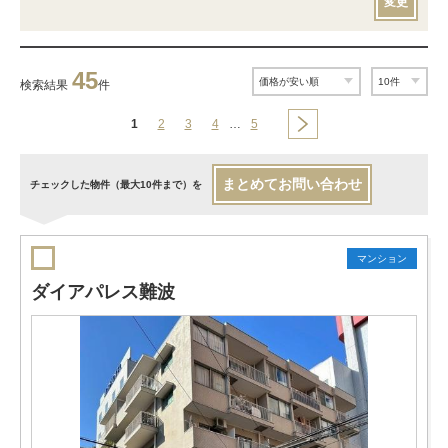
変更
45
検索結果
件
1
2
3
4
…
5
まとめてお問い合わせ
チェックした物件（最大10件まで）を
マンション
ダイアパレス難波