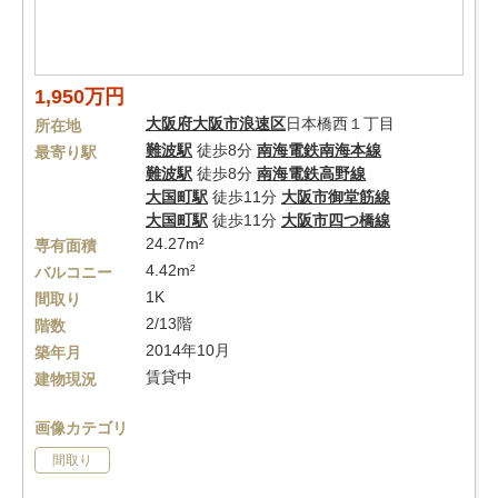
1,950万円
大阪府
大阪市浪速区
日本橋西１丁目
所在地
難波駅
徒歩8分
南海電鉄南海本線
最寄り駅
難波駅
徒歩8分
南海電鉄高野線
大国町駅
徒歩11分
大阪市御堂筋線
大国町駅
徒歩11分
大阪市四つ橋線
24.27m²
専有面積
4.42m²
バルコニー
1K
間取り
2/13階
階数
2014年10月
築年月
賃貸中
建物現況
画像カテゴリ
間取り