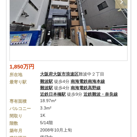
1,850万円
大阪府
大阪市浪速区
難波中２丁目
所在地
難波駅
徒歩4分
南海電鉄南海本線
最寄り駅
難波駅
徒歩4分
南海電鉄高野線
近鉄日本橋駅
徒歩9分
近鉄難波・奈良線
18.97m²
専有面積
3.3m²
バルコニー
1K
間取り
5/14階
階数
2008年10月上旬
築年月