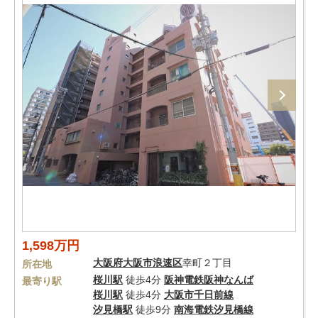
1,598万円
大阪府
大阪市浪速区
幸町２丁目
所在地
桜川駅
徒歩4分
阪神電鉄阪神なんば
最寄り駅
桜川駅
徒歩4分
大阪市千日前線
汐見橋駅
徒歩9分
南海電鉄汐見橋線