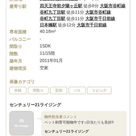
四天王寺前夕陽ヶ丘駅
徒歩8分
大阪市谷町線
最寄り駅
谷町九丁目駅
徒歩11分
大阪市谷町線
谷町九丁目駅
徒歩11分
大阪市千日前線
日本橋駅
徒歩12分
大阪市千日前線
40.18m²
専有面積
-
バルコニー
1SDK
間取り
11/15階
階数
2011年01月
築年月
空家
建物現況
画像カテゴリ
外観
間取り
玄関
バス
リビング
センチュリー21ライジング
物件担当者コメント
ペット飼育可能物件です♪日当たりも良好!!
センチュリー21ライジング