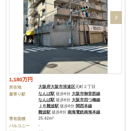
1,180万円
大阪府
大阪市浪速区
元町２丁目
所在地
なんば駅
徒歩6分
大阪市御堂筋線
最寄り駅
なんば駅
徒歩6分
大阪市四つ橋線
ＪＲ難波駅
徒歩6分
関西本線
難波駅
徒歩8分
南海電鉄南海本線
25.42m²
専有面積
-
バルコニー