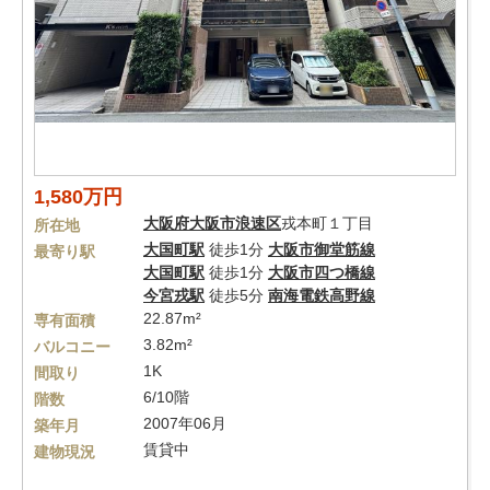
1,580万円
大阪府
大阪市浪速区
戎本町１丁目
所在地
大国町駅
徒歩1分
大阪市御堂筋線
最寄り駅
大国町駅
徒歩1分
大阪市四つ橋線
今宮戎駅
徒歩5分
南海電鉄高野線
22.87m²
専有面積
3.82m²
バルコニー
1K
間取り
6/10階
階数
2007年06月
築年月
賃貸中
建物現況