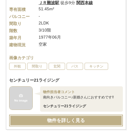
ＪＲ難波駅
徒歩9分
関西本線
51.45m²
専有面積
-
バルコニー
2LDK
間取り
3/10階
階数
1977年06月
築年月
空家
建物現況
画像カテゴリ
外観
間取り
玄関
バス
キッチン
センチュリー21ライジング
物件担当者コメント
南向きバルコニー♪新婚さんにおすすめです!!
センチュリー21ライジング
物件を詳しく見る