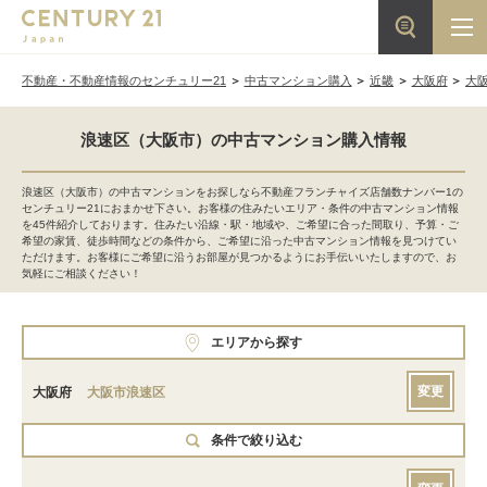
不動産・不動産情報のセンチュリー21
中古マンション購入
近畿
大阪府
大
浪速区（大阪市）の中古マンション購入情報
浪速区（大阪市）の中古マンションをお探しなら不動産フランチャイズ店舗数ナンバー1の
センチュリー21におまかせ下さい。お客様の住みたいエリア・条件の中古マンション情報
を45件紹介しております。住みたい沿線・駅・地域や、ご希望に合った間取り、予算・ご
希望の家賃、徒歩時間などの条件から、ご希望に沿った中古マンション情報を見つけてい
ただけます。お客様にご希望に沿うお部屋が見つかるようにお手伝いいたしますので、お
気軽にご相談ください！
エリアから探す
変更
大阪府
大阪市浪速区
条件で絞り込む