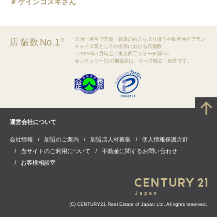
ケインコスギさん
※同一屋号で売買・賃貸の両方を取り扱う不動産仲介フラン
No.1
店舗数
※
チャイズ業としての全国における店舗数
（2026年7月時点／東京商工リサーチ調べ）
センチュリー21の加盟店は、すべて独立・自営です。
運営会社について
会社情報
加盟のご案内
加盟店人材募集
個人情報保護方針
当サイトのご利用について
不動産に関するお問い合わせ
お客様相談室
(C) CENTURY21 Real Estate of Japan Ltd. All rights reserved.