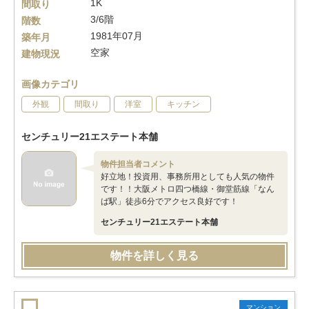
1K
間取り
3/6階
階数
1981年07月
築年月
空家
建物現況
画像カテゴリ
外観
間取り
洋室
キッチン
センチュリー21エステート本舗
物件担当者コメント
好立地！投資用、事務所用としても人気の物件
です！！大阪メトロ四つ橋線・御堂筋線「なん
ば駅」徒歩6分でアクセス良好です！
センチュリー21エステート本舗
物件を詳しく見る
マンション