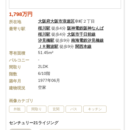
1,798万円
大阪府
大阪市浪速区
幸町２丁目
所在地
桜川駅
徒歩4分
阪神電鉄阪神なんば
最寄り駅
桜川駅
徒歩4分
大阪市千日前線
汐見橋駅
徒歩9分
南海電鉄汐見橋線
ＪＲ難波駅
徒歩9分
関西本線
51.45m²
専有面積
-
バルコニー
2LDK
間取り
6/10階
階数
1977年06月
築年月
空家
建物現況
画像カテゴリ
外観
間取り
玄関
バス
キッチン
センチュリー21ライジング