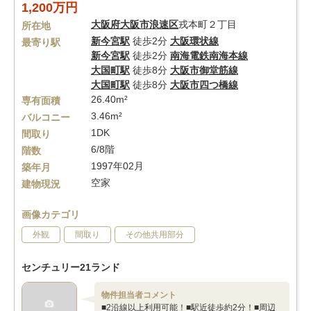
1,200万円
大阪府
大阪市浪速区
戎本町２丁目
所在地
新今宮駅
徒歩2分
大阪環状線
最寄り駅
新今宮駅
徒歩2分
南海電鉄南海本線
大国町駅
徒歩8分
大阪市御堂筋線
大国町駅
徒歩8分
大阪市四つ橋線
26.40m²
専有面積
3.46m²
バルコニー
1DK
間取り
6/8階
階数
1997年02月
築年月
空家
建物現況
画像カテゴリ
外観
間取り
その他共用部分
センチュリー21ランド
物件担当者コメント
■2沿線以上利用可能！■駅近徒歩約2分！■周辺