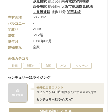
汐見橋駅
徒歩5分
南海電鉄汐見橋線
西長堀駅
徒歩8分
大阪市長堀鶴見緑地
ＪＲ難波駅
徒歩11分
関西本線
58.79m²
専有面積
-
バルコニー
2LDK
間取り
5/12階
階数
1981年03月
築年月
空家
建物現況
画像カテゴリ
外観
間取り
玄関
バス
キッチン
センチュリー21ライジング
物件担当者コメント
リビングが14.9帖!新婚さんにオススメです!!
センチュリー21ライジング
物件を詳しく見る