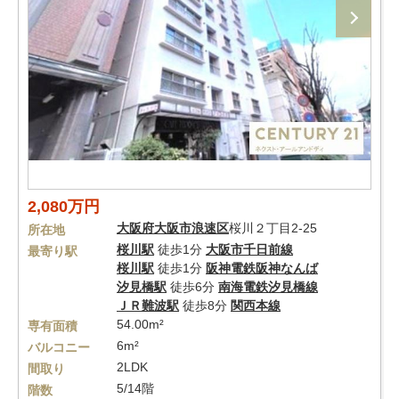
2,080万円
大阪府
大阪市浪速区
桜川２丁目2-25
所在地
桜川駅
徒歩1分
大阪市千日前線
最寄り駅
桜川駅
徒歩1分
阪神電鉄阪神なんば
汐見橋駅
徒歩6分
南海電鉄汐見橋線
ＪＲ難波駅
徒歩8分
関西本線
54.00m²
専有面積
6m²
バルコニー
2LDK
間取り
5/14階
階数