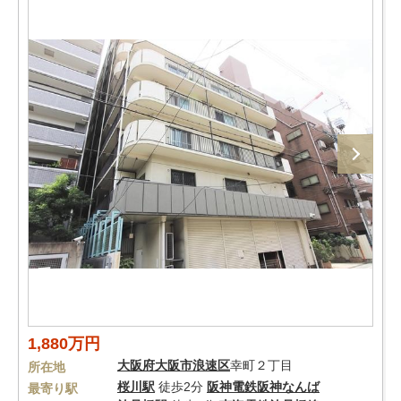
1,880万円
大阪府
大阪市浪速区
幸町２丁目
所在地
桜川駅
徒歩2分
阪神電鉄阪神なんば
最寄り駅