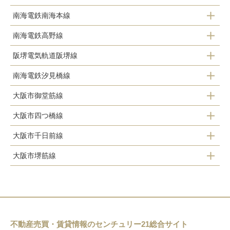
南海電鉄南海本線
桜川駅
今宮駅
ＪＲ難波駅
南海電鉄高野線
新今宮駅
新今宮駅
阪堺電気軌道阪堺線
今宮戎駅
南海電鉄汐見橋線
恵美須町駅
新今宮駅
大阪市御堂筋線
汐見橋駅
大阪市四つ橋線
大国町駅
芦原町駅
大阪市千日前線
大国町駅
大阪市堺筋線
桜川駅
恵美須町駅
不動産売買・賃貸情報のセンチュリー21総合サイト