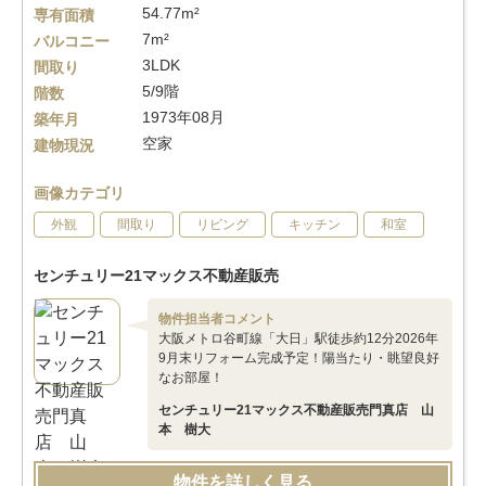
54.77m²
専有面積
7m²
バルコニー
3LDK
間取り
5/9階
階数
1973年08月
築年月
空家
建物現況
画像カテゴリ
外観
間取り
リビング
キッチン
和室
センチュリー21マックス不動産販売
物件担当者コメント
大阪メトロ谷町線「大日」駅徒歩約12分2026年
9月末リフォーム完成予定！陽当たり・眺望良好
なお部屋！
センチュリー21マックス不動産販売門真店 山
本 樹大
物件を詳しく見る