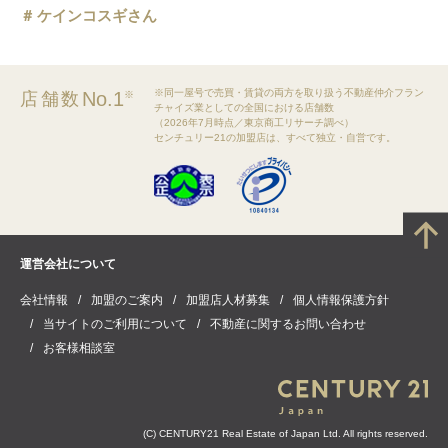
ケインコスギさん
※同一屋号で売買・賃貸の両方を取り扱う不動産仲介フラン
No.1
店舗数
※
チャイズ業としての全国における店舗数
（2026年7月時点／東京商工リサーチ調べ）
センチュリー21の加盟店は、すべて独立・自営です。
運営会社について
会社情報
加盟のご案内
加盟店人材募集
個人情報保護方針
当サイトのご利用について
不動産に関するお問い合わせ
お客様相談室
(C) CENTURY21 Real Estate of Japan Ltd. All rights reserved.