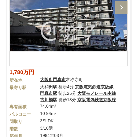
1,780万円
大阪府
門真市
常称寺町
所在地
大和田駅
徒歩4分
京阪電気鉄道京阪線
最寄り駅
門真市駅
徒歩25分
大阪モノレール本線
古川橋駅
徒歩13分
京阪電気鉄道京阪線
74.04m²
専有面積
10.94m²
バルコニー
3SLDK
間取り
3/10階
階数
1984年03月
築年月