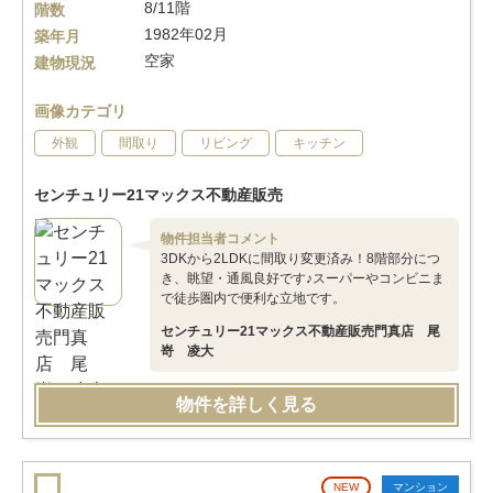
8/11階
階数
1982年02月
築年月
空家
建物現況
画像カテゴリ
外観
間取り
リビング
キッチン
センチュリー21マックス不動産販売
物件担当者コメント
3DKから2LDKに間取り変更済み！8階部分につ
き、眺望・通風良好です♪スーパーやコンビニま
で徒歩圏内で便利な立地です。
センチュリー21マックス不動産販売門真店 尾
嵜 凌大
物件を詳しく見る
NEW
マンション