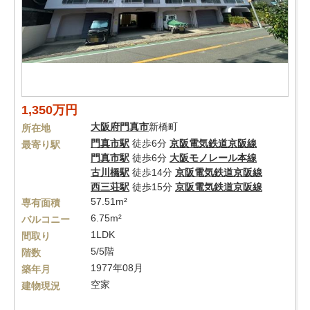
1,350万円
大阪府
門真市
新橋町
所在地
門真市駅
徒歩6分
京阪電気鉄道京阪線
最寄り駅
門真市駅
徒歩6分
大阪モノレール本線
古川橋駅
徒歩14分
京阪電気鉄道京阪線
西三荘駅
徒歩15分
京阪電気鉄道京阪線
57.51m²
専有面積
6.75m²
バルコニー
1LDK
間取り
5/5階
階数
1977年08月
築年月
空家
建物現況