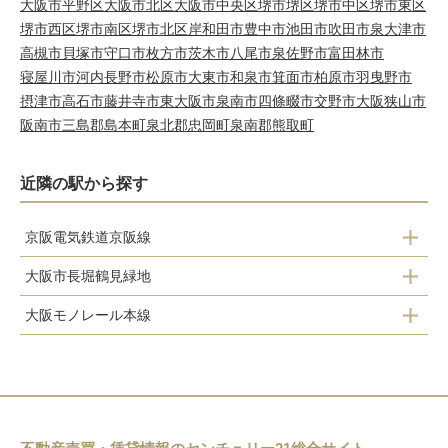
大阪市平野区
大阪市北区
大阪市中央区
堺市堺区
堺市中区
堺市東区
堺市西区
堺市南区
堺市北区
岸和田市
豊中市
池田市
吹田市
泉大津市
高槻市
貝塚市
守口市
枚方市
茨木市
八尾市
泉佐野市
富田林市
寝屋川市
河内長野市
松原市
大東市
和泉市
箕面市
柏原市
羽曳野市
摂津市
高石市
藤井寺市
東大阪市
泉南市
四條畷市
交野市
大阪狭山市
阪南市
三島郡島本町
泉北郡忠岡町
泉南郡熊取町
近隣の駅から探す
京阪電気鉄道京阪線
大阪市長堀鶴見緑地
大和田駅
大阪モノレール本線
門真南駅
古川橋駅
門真市駅
門真市駅
西三荘駅