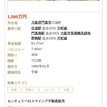
1,580万円
大阪府
門真市
江端町
所在地
住道駅
徒歩25分
片町線
最寄り駅
門真南駅
徒歩34分
大阪市長堀鶴見緑地
野崎駅
徒歩28分
片町線
61.27m²
専有面積
7.45m²
バルコニー
3DK
間取り
7/11階
階数
1982年01月
築年月
空家
建物現況
画像カテゴリ
外観
間取り
リビング
洋室
センチュリー21スマイシア不動産販売