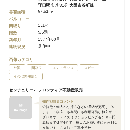
守口駅
徒歩31分
大阪市谷町線
57.51m²
専有面積
-
バルコニー
1LDK
間取り
5/5階
階数
1977年08月
築年月
居住中
建物現況
画像カテゴリ
外観
間取り
エントランス
ロビー
その他共用部分
センチュリー21フロンティア不動産販売
物件担当者コメント
◇特徴・物入れや押入などの収納が充実してい
ます。・寝室にも客間にも利用可能な和室がご
ざいます。・イズミヤショッピングセンター門
真店まで徒歩4分で、毎日のお買い物にも便利な
立地です。◇立地・門真小学校…