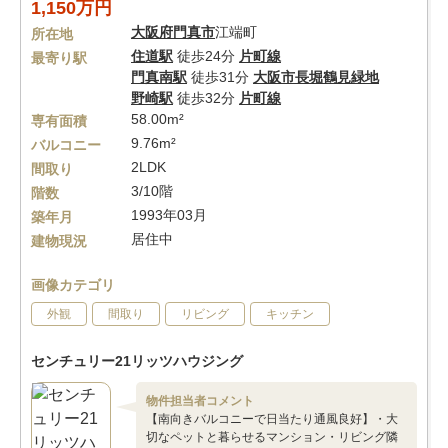
1,150万円
大阪府
門真市
江端町
所在地
住道駅
徒歩24分
片町線
最寄り駅
門真南駅
徒歩31分
大阪市長堀鶴見緑地
野崎駅
徒歩32分
片町線
58.00m²
専有面積
9.76m²
バルコニー
2LDK
間取り
3/10階
階数
1993年03月
築年月
居住中
建物現況
画像カテゴリ
外観
間取り
リビング
キッチン
センチュリー21リッツハウジング
物件担当者コメント
【南向きバルコニーで日当たり通風良好】・大
切なペットと暮らせるマンション・リビング隣