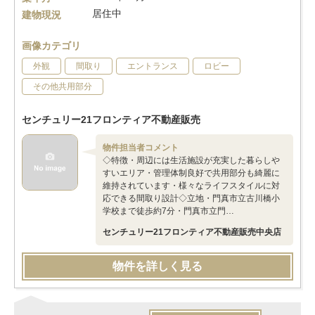
居住中
建物現況
画像カテゴリ
外観
間取り
エントランス
ロビー
その他共用部分
センチュリー21フロンティア不動産販売
物件担当者コメント
◇特徴・周辺には生活施設が充実した暮らしや
すいエリア・管理体制良好で共用部分も綺麗に
維持されています・様々なライフスタイルに対
応できる間取り設計◇立地・門真市立古川橋小
学校まで徒歩約7分・門真市立門…
センチュリー21フロンティア不動産販売中央店
物件を詳しく見る