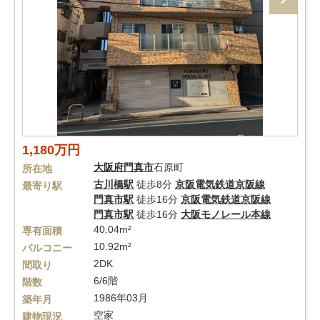
1,180万円
大阪府
門真市
石原町
所在地
古川橋駅
徒歩8分
京阪電気鉄道京阪線
最寄り駅
門真市駅
徒歩16分
京阪電気鉄道京阪線
門真市駅
徒歩16分
大阪モノレール本線
40.04m²
専有面積
10.92m²
バルコニー
2DK
間取り
6/6階
階数
1986年03月
築年月
空家
建物現況