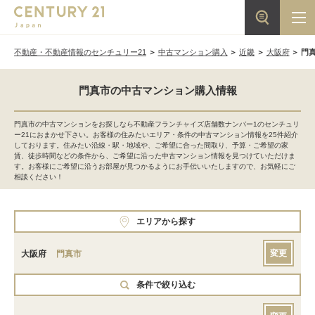
不動産・不動産情報のセンチュリー21
中古マンション購入
近畿
大阪府
門
門真市の中古マンション購入情報
門真市の中古マンションをお探しなら不動産フランチャイズ店舗数ナンバー1のセンチュリ
ー21におまかせ下さい。お客様の住みたいエリア・条件の中古マンション情報を25件紹介
しております。住みたい沿線・駅・地域や、ご希望に合った間取り、予算・ご希望の家
賃、徒歩時間などの条件から、ご希望に沿った中古マンション情報を見つけていただけま
す。お客様にご希望に沿うお部屋が見つかるようにお手伝いいたしますので、お気軽にご
相談ください！
エリアから探す
変更
大阪府
門真市
条件で絞り込む