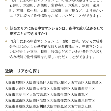
A.
門真市にある中古マンションは、町名から検索をすることで
石原町、大池町、新橋町、常称寺町、末広町、浜町、速見
町、本町、松生町、元町、江端町、三ツ島など、より細かい
エリアに絞って物件情報をお探しいただくことができます。
Q.
該当エリアにある中古マンションは、条件で絞り込みをして
探すことができますか？
A.
門真市にある中古マンションは、価格、面積、駅からの徒歩
分をはじめとした基本的な絞り込み機能から、中古マンショ
ンに特化した立地、特徴、設備などのこだわり条件での絞り
込み機能で物件情報をお探しいただくことができます。
近隣エリアから探す
大阪市都島区
大阪市福島区
大阪市此花区
大阪市西区
大阪市港区
大阪市大正区
大阪市天王寺区
大阪市浪速区
大阪市西淀川区
大阪市東淀川区
大阪市東成区
大阪市生野区
大阪市旭区
大阪市城東区
大阪市阿倍野区
大阪市住吉区
大阪市東住吉区
大阪市西成区
大阪市淀川区
大阪市鶴見区
大阪市住之江区