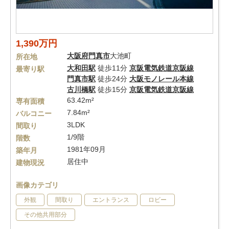
1,390万円
大阪府
門真市
大池町
所在地
大和田駅
徒歩11分
京阪電気鉄道京阪線
最寄り駅
門真市駅
徒歩24分
大阪モノレール本線
古川橋駅
徒歩15分
京阪電気鉄道京阪線
63.42m²
専有面積
7.84m²
バルコニー
3LDK
間取り
1/9階
階数
1981年09月
築年月
居住中
建物現況
画像カテゴリ
外観
間取り
エントランス
ロビー
その他共用部分