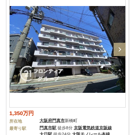
1,350万円
大阪府
門真市
新橋町
所在地
門真市駅
徒歩8分
京阪電気鉄道京阪線
最寄り駅
大日駅
徒歩24分
大阪モノレール本線