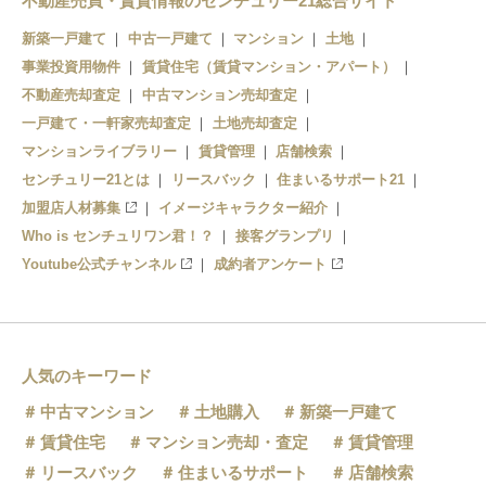
不動産売買・賃貸情報のセンチュリー21総合サイト
新築一戸建て
中古一戸建て
マンション
土地
事業投資用物件
賃貸住宅（賃貸マンション・アパート）
不動産売却査定
中古マンション売却査定
一戸建て・一軒家売却査定
土地売却査定
マンションライブラリー
賃貸管理
店舗検索
センチュリー21とは
リースバック
住まいるサポート21
加盟店人材募集
イメージキャラクター紹介
Who is センチュリワン君！？
接客グランプリ
Youtube公式チャンネル
成約者アンケート
人気のキーワード
中古マンション
土地購入
新築一戸建て
賃貸住宅
マンション売却・査定
賃貸管理
リースバック
住まいるサポート
店舗検索