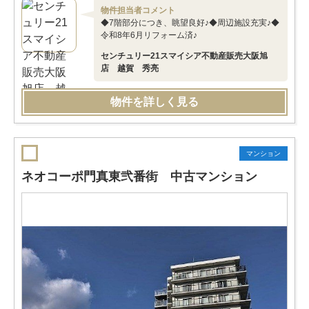
物件担当者コメント
◆7階部分につき、眺望良好♪◆周辺施設充実♪◆
令和8年6月リフォーム済♪
センチュリー21スマイシア不動産販売大阪旭
店 越賀 秀亮
物件を詳しく見る
マンション
ネオコーポ門真東弐番街 中古マンション