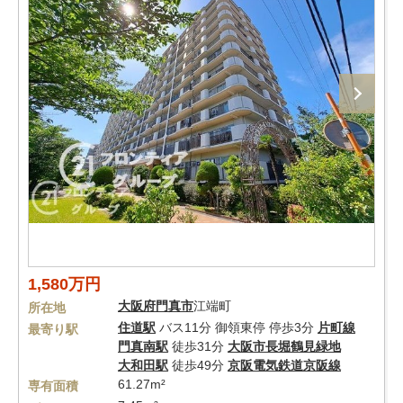
1,580万円
大阪府
門真市
江端町
所在地
住道駅
バス11分 御領東停 停歩3分
片町線
最寄り駅
門真南駅
徒歩31分
大阪市長堀鶴見緑地
大和田駅
徒歩49分
京阪電気鉄道京阪線
61.27m²
専有面積