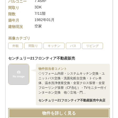
7.45m²
バルコニー
3DK
間取り
7/11階
階数
1982年01月
築年月
空家
建物現況
画像カテゴリ
外観
間取り
キッチン
バス
リビング
センチュリー21フロンティア不動産販売
物件担当者コメント
◇リフォーム内容・システムキッチン交換・ユ
ニットバス交換・洗面化粧台交換・トイレ本
体、温水洗浄便座交換・全室クロス張替・全室
フローリング張替（CF含む）・TVモニター付イ
ンターホン交換 他◇立地・門…
センチュリー21フロンティア不動産販売中央店
物件を詳しく見る