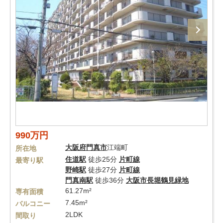
990万円
大阪府
門真市
江端町
所在地
住道駅
徒歩25分
片町線
最寄り駅
野崎駅
徒歩27分
片町線
門真南駅
徒歩36分
大阪市長堀鶴見緑地
61.27m²
専有面積
7.45m²
バルコニー
2LDK
間取り