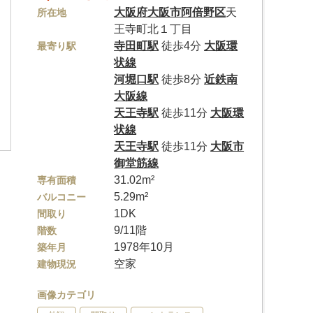
大阪府
大阪市阿倍野区
天
所在地
王寺町北１丁目
寺田町駅
徒歩4分
大阪環
最寄り駅
状線
河堀口駅
徒歩8分
近鉄南
大阪線
天王寺駅
徒歩11分
大阪環
状線
天王寺駅
徒歩11分
大阪市
御堂筋線
31.02m²
専有面積
5.29m²
バルコニー
1DK
間取り
9/11階
階数
1978年10月
築年月
空家
建物現況
画像カテゴリ