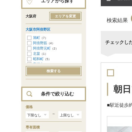
エリアから探す
大阪府
エリアを変更
検索結果
大阪市阿倍野区
旭町
（7）
チェックし
阿倍野筋
（4）
阿倍野元町
（2）
北畠
（1）
昭和町
（5）
帝塚山
（1）
天王寺町北
（2）
検索する
長池町
（11）
西田辺町
（1）
橋本町
（4）
朝日
播磨町
（1）
条件で絞り込む
阪南町
（3）
美章園
（3）
■駅近徒歩
文の里
価格
（1）
松崎町
（7）
～
丸山通
（4）
桃ケ池町
（3）
専有面積