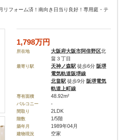
月リフォーム済！南向き日当り良好！専用庭・テ
1,798万円
大阪府
大阪市阿倍野区
北
所在地
畠３丁目
天神ノ森駅
徒歩6分
阪堺
最寄り駅
電気軌道阪堺線
北畠駅
徒歩9分
阪堺電気
軌道上町線
48.92m²
専有面積
-
バルコニー
2LDK
間取り
1/5階
階数
1989年04月
築年月
空家
建物現況