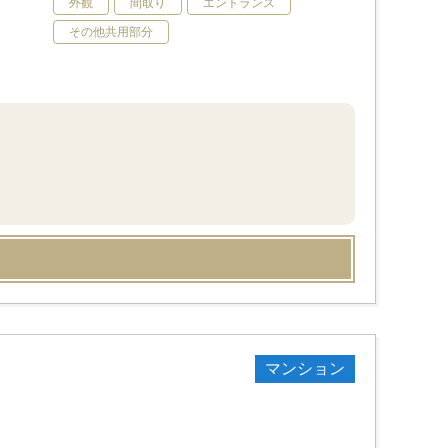
外観
間取り
エントランス
その他共用部分
マンション