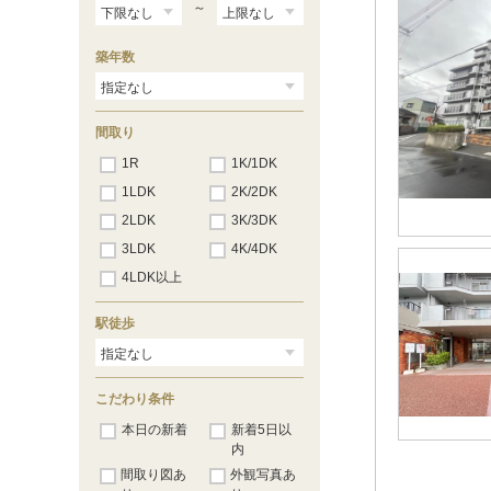
～
築年数
間取り
1R
1K/1DK
1LDK
2K/2DK
2LDK
3K/3DK
3LDK
4K/4DK
4LDK以上
駅徒歩
こだわり条件
本日の新着
新着5日以
内
間取り図あ
外観写真あ