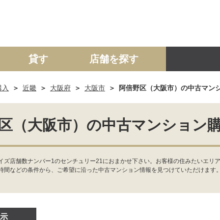
貸す
店舗を探す
購入
近畿
大阪府
大阪市
阿倍野区（大阪市）の中古マン
建て
マンション
土地
事業投資用
区（大阪市）の中古マンション
イズ店舗数ナンバー1のセンチュリー21におまかせ下さい。お客様の住みたいエリア
時間などの条件から、ご希望に沿った中古マンション情報を見つけていただけます
示