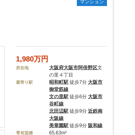
マンション
1,980万円
大阪府
大阪市阿倍野区
文
所在地
の里４丁目
昭和町駅
徒歩7分
大阪市
最寄り駅
御堂筋線
文の里駅
徒歩6分
大阪市
谷町線
北田辺駅
徒歩9分
近鉄南
大阪線
美章園駅
徒歩9分
阪和線
65.63m²
専有面積