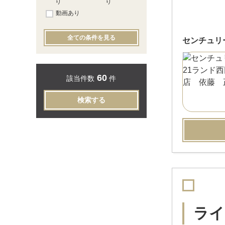
り
り
動画あり
全ての条件を見る
センチュリ
60
該当件数
件
検索する
ライ