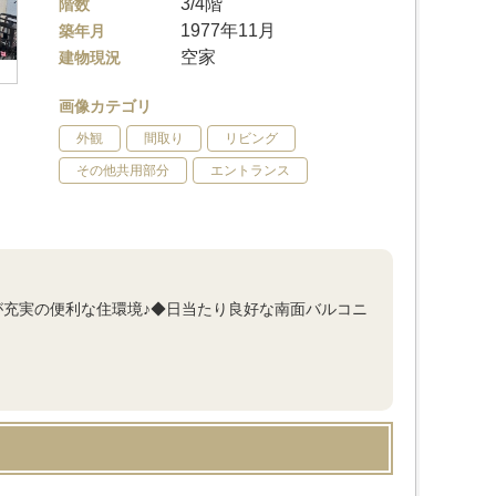
3/4階
階数
1977年11月
築年月
空家
建物現況
画像カテゴリ
外観
間取り
リビング
その他共用部分
エントランス
が充実の便利な住環境♪◆日当たり良好な南面バルコニ