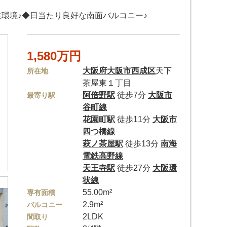
環境♪◆日当たり良好な南面バルコニー♪
1,580万円
大阪府
大阪市西成区
天下
所在地
茶屋東１丁目
阿倍野駅
徒歩7分
大阪市
最寄り駅
谷町線
花園町駅
徒歩11分
大阪市
四つ橋線
萩ノ茶屋駅
徒歩13分
南海
電鉄高野線
天王寺駅
徒歩27分
大阪環
状線
55.00m²
専有面積
2.9m²
バルコニー
2LDK
間取り