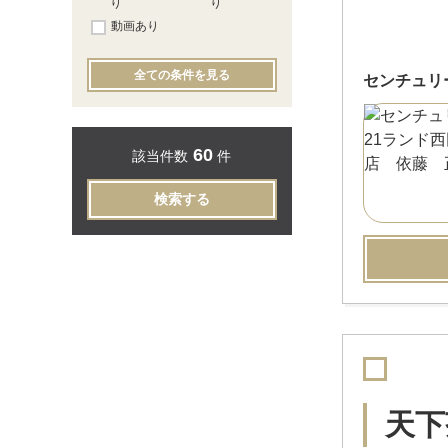
り
り
動画あり
全ての条件を見る
センチュリ
60
該当件数
件
検索する
天下