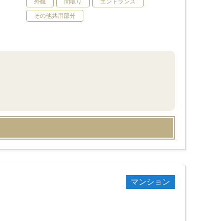
外観
間取り
エントランス
その他共用部分
マンション