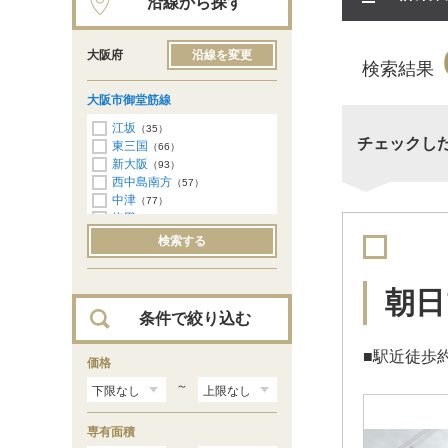
沿線から探す
大阪府
沿線を変更
検索結果
大阪市御堂筋線
江坂
（35）
チェックし
東三国
（66）
新大阪
（93）
西中島南方
（57）
中津
（77）
梅田
（100）
淀屋橋
（20）
検索する
本町
（60）
心斎橋
（29）
なんば
（33）
朝日
大国町
（12）
条件で絞り込む
動物園前
（2）
天王寺
（60）
■駅近徒歩
昭和町
価格
（14）
西田辺
（20）
～
長居
（19）
あびこ
（15）
専有面積
北花田
（24）