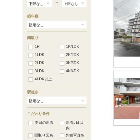
新金岡
（19）
～
なかもず
（39）
築年数
間取り
1R
1K/1DK
1LDK
2K/2DK
2LDK
3K/3DK
3LDK
4K/4DK
4LDK以上
駅徒歩
こだわり条件
本日の新着
新着5日以
内
間取り図あ
外観写真あ