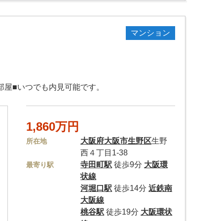
マンション
部屋■いつでも内見可能です。
1,860万円
大阪府
大阪市生野区
生野
所在地
西４丁目1-38
寺田町駅
徒歩9分
大阪環
最寄り駅
状線
河堀口駅
徒歩14分
近鉄南
大阪線
桃谷駅
徒歩19分
大阪環状