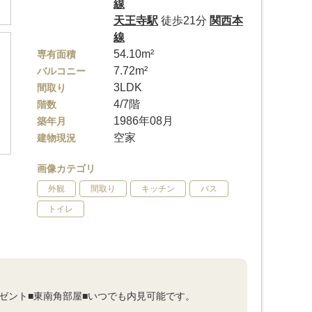
線
天王寺駅
徒歩21分
関西本
線
54.10m²
専有面積
7.72m²
バルコニー
3LDK
間取り
4/7階
階数
1986年08月
築年月
空家
建物現況
画像カテゴリ
外観
間取り
キッチン
バス
トイレ
ゼント■東南角部屋■いつでも内見可能です。