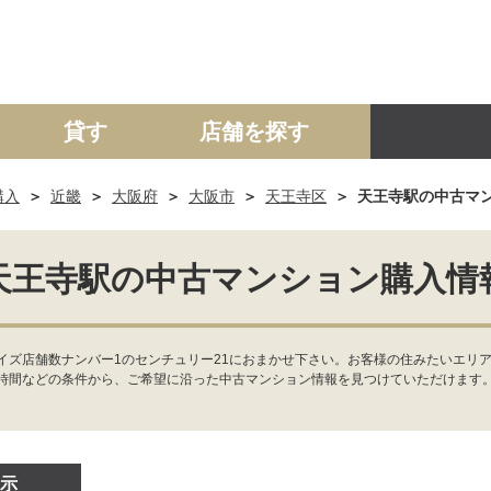
貸す
店舗を探す
購入
近畿
大阪府
大阪市
天王寺区
天王寺駅の中古マ
建て
マンション
土地
事業投資用
天王寺駅の中古マンション購入情
イズ店舗数ナンバー1のセンチュリー21におまかせ下さい。お客様の住みたいエリア
時間などの条件から、ご希望に沿った中古マンション情報を見つけていただけます
示