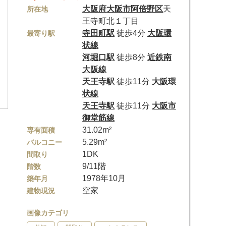
大阪府
大阪市阿倍野区
天
所在地
王寺町北１丁目
寺田町駅
徒歩4分
大阪環
最寄り駅
状線
河堀口駅
徒歩8分
近鉄南
大阪線
天王寺駅
徒歩11分
大阪環
状線
天王寺駅
徒歩11分
大阪市
御堂筋線
31.02m²
専有面積
5.29m²
バルコニー
1DK
間取り
9/11階
階数
1978年10月
築年月
空家
建物現況
画像カテゴリ