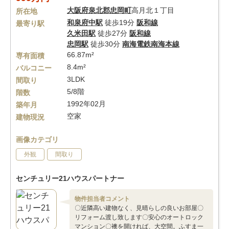
大阪府
泉北郡忠岡町
高月北１丁目
所在地
和泉府中駅
徒歩19分
阪和線
最寄り駅
久米田駅
徒歩27分
阪和線
忠岡駅
徒歩30分
南海電鉄南海本線
66.87m²
専有面積
8.4m²
バルコニー
3LDK
間取り
5/8階
階数
1992年02月
築年月
空家
建物現況
画像カテゴリ
外観
間取り
センチュリー21ハウスパートナー
物件担当者コメント
〇近隣高い建物なく、見晴らしの良いお部屋〇
リフォーム渡し致します〇安心のオートロック
マンション〇襖を開ければ、大空間。ふすま一