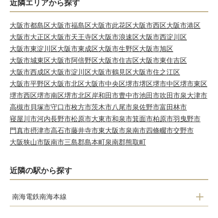
近隣エリアから探す
大阪市都島区
大阪市福島区
大阪市此花区
大阪市西区
大阪市港区
大阪市大正区
大阪市天王寺区
大阪市浪速区
大阪市西淀川区
大阪市東淀川区
大阪市東成区
大阪市生野区
大阪市旭区
大阪市城東区
大阪市阿倍野区
大阪市住吉区
大阪市東住吉区
大阪市西成区
大阪市淀川区
大阪市鶴見区
大阪市住之江区
大阪市平野区
大阪市北区
大阪市中央区
堺市堺区
堺市中区
堺市東区
堺市西区
堺市南区
堺市北区
岸和田市
豊中市
池田市
吹田市
泉大津市
高槻市
貝塚市
守口市
枚方市
茨木市
八尾市
泉佐野市
富田林市
寝屋川市
河内長野市
松原市
大東市
和泉市
箕面市
柏原市
羽曳野市
門真市
摂津市
高石市
藤井寺市
東大阪市
泉南市
四條畷市
交野市
大阪狭山市
阪南市
三島郡島本町
泉南郡熊取町
近隣の駅から探す
南海電鉄南海本線
忠岡駅