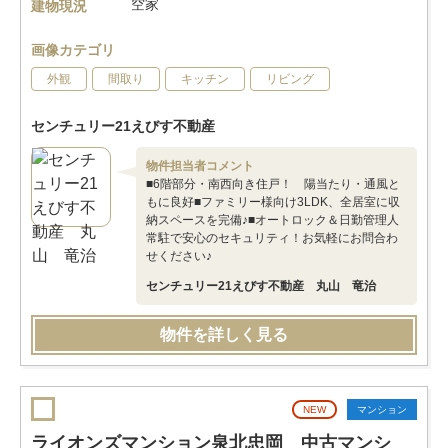
空家
建物現況
画像カテゴリ
外観
間取り
キッチン
リビング
センチュリー21えびす不動産
物件担当者コメント
■6階部分・南西向き住戸！ 陽当たり・通風と
もに良好■ファミリー様向け3LDK、全居室に収
納スペースを完備♪■オートロック＆日勤管理人
常駐で安心のセキュリティ！お気軽にお問合わ
せください♪
センチュリー21えびす不動産 丸山 竜治
物件を詳しく見る
NEW
マンション
ライオンズマンション泉北忠岡 中古マンシ