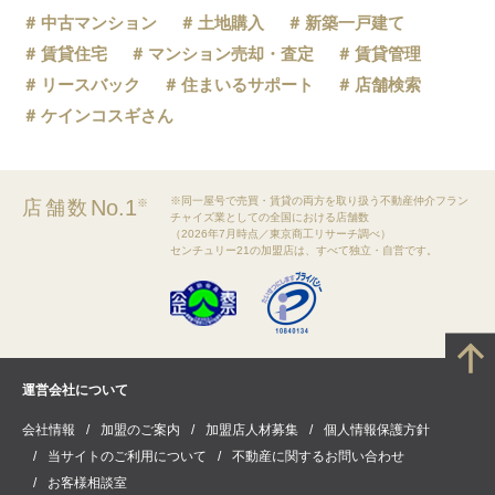
中古マンション
土地購入
新築一戸建て
賃貸住宅
マンション売却・査定
賃貸管理
リースバック
住まいるサポート
店舗検索
ケインコスギさん
※同一屋号で売買・賃貸の両方を取り扱う不動産仲介フラン
No.1
店舗数
※
チャイズ業としての全国における店舗数
（2026年7月時点／東京商工リサーチ調べ）
センチュリー21の加盟店は、すべて独立・自営です。
運営会社について
会社情報
加盟のご案内
加盟店人材募集
個人情報保護方針
当サイトのご利用について
不動産に関するお問い合わせ
お客様相談室