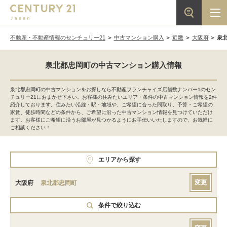
不動産・不動産情報のセンチュリー21
中古マンション購入
近畿
大阪府
泉
泉北郡忠岡町の中古マンション購入情報
泉北郡忠岡町の中古マンションをお探しなら不動産フランチャイズ店舗数ナンバー1のセン
チュリー21におまかせ下さい。お客様の住みたいエリア・条件の中古マンション情報を2件
紹介しております。住みたい沿線・駅・地域や、ご希望に合った間取り、予算・ご希望の
家賃、徒歩時間などの条件から、ご希望に沿った中古マンション情報を見つけていただけ
ます。お客様にご希望に沿うお部屋が見つかるようにお手伝いいたしますので、お気軽に
ご相談ください！
エリアから探す
変更
大阪府
泉北郡忠岡町
条件で絞り込む