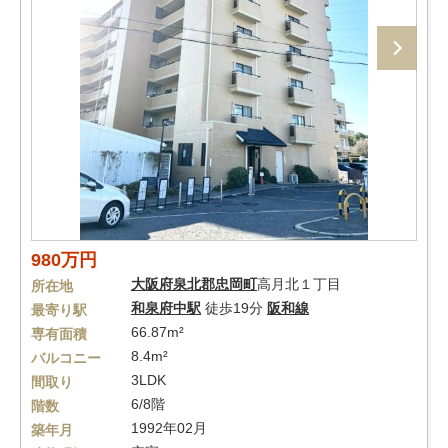
980万円
大阪府
泉北郡忠岡町
高月北１丁目
所在地
和泉府中駅
徒歩19分
阪和線
最寄り駅
66.87m²
専有面積
8.4m²
バルコニー
3LDK
間取り
6/8階
階数
1992年02月
築年月