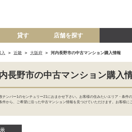
貸す
店舗を探す
購入
近畿
大阪府
河内長野市の中古マンション購入情報
建て
マンション
土地
事業投資用
内長野市の中古マンション購入
数ナンバー1のセンチュリー21におまかせ下さい。お客様の住みたいエリア・条件の
条件から、ご希望に沿った中古マンション情報を見つけていただけます。お客様に
示