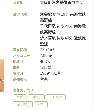
大阪府
河内長野市
自由ケ
所在地
丘
滝谷駅
徒歩16分
南海電鉄
最寄り駅
高野線
千代田駅
徒歩20分
南海電
鉄高野線
汐ノ宮駅
徒歩40分
近鉄長
野線
77.71m²
専有面積
7.86m²
バルコニー
4LDK
間取り
1/15階
階数
1989年01月
築年月
空家
建物現況
画像カテゴリ
外観
間取り
リビング
キッチン
バス