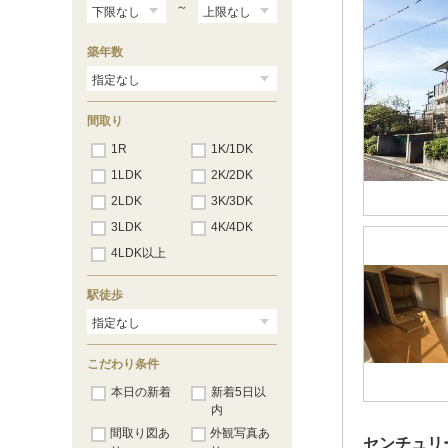
～
築年数
間取り
1R
1K/1DK
1LDK
2K/2DK
2LDK
3K/3DK
3LDK
4K/4DK
4LDK以上
駅徒歩
こだわり条件
本日の新着
新着5日以
内
間取り図あ
外観写真あ
センチュリー21