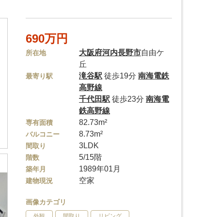
690万円
大阪府
河内長野市
自由ケ
所在地
丘
滝谷駅
徒歩19分
南海電鉄
最寄り駅
高野線
千代田駅
徒歩23分
南海電
鉄高野線
82.73m²
専有面積
8.73m²
バルコニー
3LDK
間取り
5/15階
階数
1989年01月
築年月
空家
建物現況
画像カテゴリ
外観
間取り
リビング