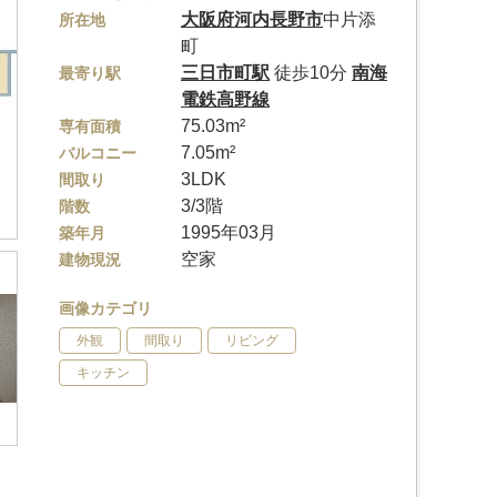
大阪府
河内長野市
中片添
所在地
町
三日市町駅
徒歩10分
南海
最寄り駅
電鉄高野線
75.03m²
専有面積
7.05m²
バルコニー
3LDK
間取り
3/3階
階数
1995年03月
築年月
空家
建物現況
画像カテゴリ
外観
間取り
リビング
キッチン