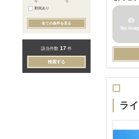
り
り
動画あり
全ての条件を見る
17
該当件数
件
検索する
ライ