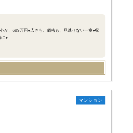
心が、699万円●広さも、価格も、見逃せない一室●収
に●
マンション